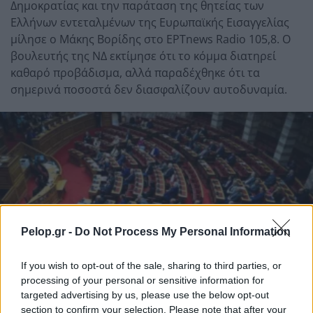
Δημοκρατίας και την παράταση της θητείας των
Ελλήνων εντεταλμένων της Ευρωπαϊκής Εισαγγελίας
μίλησε ο Μάκης Βορίδης στο ΕΡΤnews Radio 105,8. Ο
βουλευτής της ΝΔ εκτίμησε ότι το κόμμα διατηρεί
καθαρό προβάδισμα, αλλά παραδέχθηκε ότι τα
σημερινά ποσοστά δεν διασφαλίζουν αυτοδυναμία.
Pelop.gr -
Do Not Process My Personal Information
If you wish to opt-out of the sale, sharing to third parties, or
processing of your personal or sensitive information for
targeted advertising by us, please use the below opt-out
section to confirm your selection. Please note that after your