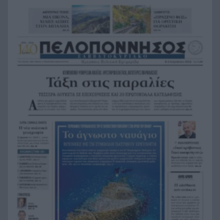
Τεράστιο πλήγμα και βαρύ πένθος για τον
16:12
Λιονέλ Μέσι, πέθανε ο πατέρας του
Αυτά είναι τα 8 φρούτα με την περισσότερη
16:11
πρωτεΐνη
Αποκαλύφθηκε η ταυτότητα της γυναίκας, που η
16:02
σορός της βρέθηκε σε προχωρημένη σήψη στον
Λυκαβηττό
Το «Λάθος» του Σαμαράκη επιστρέφει: Η
15:55
ελληνική δυστοπία πριν από το «Black Mirror»
Μάθετε στα παιδιά σας να ακολουθήσουν το
15:48
παράδειγμα του Τάσου Χατζηγιοβάνη, του
αξίζουν 1.000 μπράβο!
Χωρίς οθόνη και θα σε «μαθαίνει» μέρα με τη
15:46
μέρα: Το ντόνατ των 400 δολαρίων που
ετοιμάζει η OpenAI