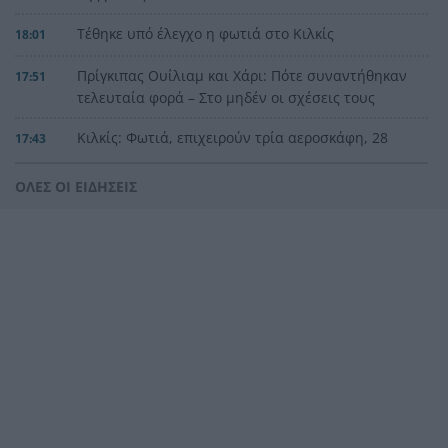
Τέθηκε υπό έλεγχο η φωτιά στο Κιλκίς
18:01
Πρίγκιπας Ουίλιαμ και Χάρι: Πότε συναντήθηκαν
17:51
τελευταία φορά – Στο μηδέν οι σχέσεις τους
Κιλκίς: Φωτιά, επιχειρούν τρία αεροσκάφη, 28
17:43
πυροσβέστες, εθελοντές και 9 οχήματα
ΟΛΕΣ ΟΙ ΕΙΔΗΣΕΙΣ
Αντόνιο Μπαντέρας: Γιατί άφησε το Χόλιγουντ
17:38
και επέστρεψε στη Μάλαγα
Τραγωδία, ανασύρθηκε νεκρός 43χρονος από τη
17:34
θάλασσα ανάμεσα σε Αγκίστρι και Αίγινα
Άντι Μπέρναμ: Η συγκινητική εξομολόγηση για
17:29
τον πατέρα του που πάσχει από Αλτσχάιμερ
«Κάτι θα κάνουμε στην Αθήνα»: Η Άννα Βίσση
17:22
άκουσε Τσιτσάνη στο Φισκάρδο και πήρε την
κάρτα της μπάντας