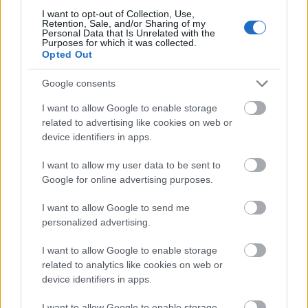
I want to opt-out of Collection, Use,
Retention, Sale, and/or Sharing of my
Personal Data that Is Unrelated with the
Purposes for which it was collected.
Opted Out
Google consents
ΠΟΛΙΤΙΚΗ
I want to allow Google to enable storage
Κώστας Καραγκούνης για ομόφυλα
related to advertising like cookies on web or
ζευγάρια: Θα έφευγα αν ήμουν ο
device identifiers in apps.
Μάκης Βορίδης
I want to allow my user data to be sent to
Google for online advertising purposes.
Ο Κώστας Καραγκούνης δήλωσε ότι θα καταψηφίσει το
νομοσχέδιο, επειδή «φέρνει συνολικά την τεκνοθεσία,
I want to allow Google to send me
θέμα στο οποίο διαφωνώ κάθετα»
personalized advertising.
I want to allow Google to enable storage
related to analytics like cookies on web or
device identifiers in apps.
I want to allow Google to enable storage