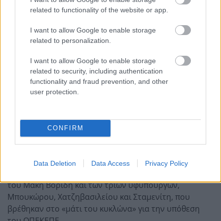
related to functionality of the website or app.
I want to allow Google to enable storage
related to personalization.
I want to allow Google to enable storage
related to security, including authentication
functionality and fraud prevention, and other
user protection.
ΠΟΛΙΤΙΚΗ
Αυτό είναι το παρασκήνιο με την
CONFIRM
επιλογή Πλεύρη από τον Κυριάκο
Μητσοτάκη
Data Deletion
Data Access
Privacy Policy
Σχολιάστηκαν οι αποφάσεις για την αντικατάσταση
του Μάκη Βορίδη και των τριών υφυπουργών,
Μπουκώρου, Χατζηβασιλείου και Σταμενίτη, που
βρέθηκαν στο «μάτι του κυκλώνα» για την υπόθεση
του ΟΠΕΚΕΠΕ