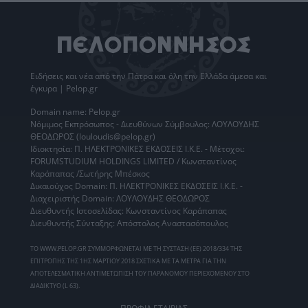
Ειδήσεις
και νέα από την
Πάτρα
και όλη την Ελλάδα άμεσα και
έγκυρα | Pelop.gr
Domain name: Pelop.gr
Νόμιμος Εκπρόσωπος - Διευθύνων Σύμβουλος: ΛΟΥΛΟΥΔΗΣ
ΘΕΟΔΩΡΟΣ (louloudis@pelop.gr)
Ιδιοκτησία: Π. ΗΛΕΚΤΡΟΝΙΚΕΣ ΕΚΔΟΣΕΙΣ Ι.Κ.Ε. - Μέτοχοι:
FORUMSTUDIUM HOLDINGS LIMITED / Κωνσταντίνος
Καράπαπας /Σωτήρης Μπέσκος
Δικαιούχος Domain: Π. ΗΛΕΚΤΡΟΝΙΚΕΣ ΕΚΔΟΣΕΙΣ Ι.Κ.Ε. -
Διαχειριστής Domain: ΛΟΥΛΟΥΔΗΣ ΘΕΟΔΩΡΟΣ
Διευθυντής Ιστοσελίδας: Κωνσταντίνος Καράπαπας
Διευθυντής Σύνταξης: Απόστολος Αναστασόπουλος
ΤΟ WWW.PELOP.GR ΣΥΜΜΟΡΦΩΝΕΤΑΙ ΜΕ ΤΗ ΣΥΣΤΑΣΗ (ΕΕ) 2018/334 ΤΗΣ
ΕΠΙΤΡΟΠΗΣ ΤΗΣ 1ΗΣ ΜΑΡΤΙΟΥ 2018 ΣΧΕΤΙΚΑ ΜΕ ΤΑ ΜΕΤΡΑ ΓΙΑ ΤΗΝ
ΑΠΟΤΕΛΕΣΜΑΤΙΚΗ ΑΝΤΙΜΕΤΩΠΙΣΗ ΤΟΥ ΠΑΡΑΝΟΜΟΥ ΠΕΡΙΕΧΟΜΕΝΟΥ ΣΤΟ
ΔΙΑΔΙΚΤΥΟ (L 63).