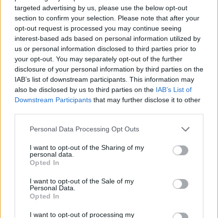
targeted advertising by us, please use the below opt-out
section to confirm your selection. Please note that after your
opt-out request is processed you may continue seeing
interest-based ads based on personal information utilized by
us or personal information disclosed to third parties prior to
your opt-out. You may separately opt-out of the further
disclosure of your personal information by third parties on the
IAB’s list of downstream participants. This information may
also be disclosed by us to third parties on the
IAB’s List of
Downstream Participants
that may further disclose it to other
third parties.
Please note that this website/app uses one or more Google
Personal Data Processing Opt Outs
services and may gather and store information including but
not limited to your visit or usage behaviour. You may click to
I want to opt-out of the Sharing of my
personal data.
Λαϊκή βραδιά στην Κλειτορία Καλαβρύτων ΒΙΝΤΕΟ-
grant or deny consent to Google and its third-party tags to
Opted In
ΦΩΤΟ
use your data for below specified purposes in below Google
consent section.
I want to opt-out of the Sale of my
Personal Data.
Opted In
I want to opt-out of processing my