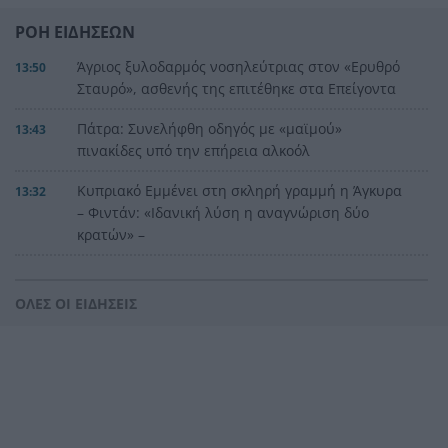
ΡΟΗ ΕΙΔΗΣΕΩΝ
Άγριος ξυλοδαρμός νοσηλεύτριας στον «Ερυθρό
13:50
Σταυρό», ασθενής της επιτέθηκε στα Επείγοντα
Πάτρα: Συνελήφθη οδηγός με «μαϊμού»
13:43
πινακίδες υπό την επήρεια αλκοόλ
Κυπριακό Εμμένει στη σκληρή γραμμή η Άγκυρα
13:32
– Φιντάν: «Ιδανική λύση η αναγνώριση δύο
κρατών» –
Πανσέληνος Αυγούστου 2026: Γιατί ονομάζεται
13:25
«Φεγγάρι του Οξύρρυγχου» – Πότε θα τη δούμε
ΟΛΕΣ ΟΙ ΕΙΔΗΣΕΙΣ
Διακοπές: Τι συμβαίνει στο σώμα όταν δεν
13:17
κάνουμε ποτέ διάλειμμα
Το μελεκούνι της Ρόδου στο «μικροσκόπιο» της
13:09
διεθνούς επιστημονικής έρευνας