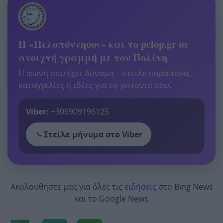
Η «Πελοπόννησος» και το pelop.gr σε
ανοιχτή γραμμή με τον Πολίτη
Η φωνή σου έχει δύναμη – στείλε παράπονα,
καταγγελίες ή ιδέες για τη γειτονιά σου.
Viber:
+306909196125
Στείλε μήνυμα στο Viber
Ακολουθήστε μας για όλες τις
ειδήσεις
στο Bing News
και το Google News