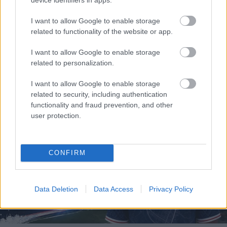
I want to allow Google to enable storage
related to functionality of the website or app.
I want to allow Google to enable storage
related to personalization.
Το X πληρώνει πλέον μόνο για πρωτότυπο περιεχόμενο
και με δυο προυποθέσεις
I want to allow Google to enable storage
related to security, including authentication
functionality and fraud prevention, and other
user protection.
CONFIRM
Data Deletion
Data Access
Privacy Policy