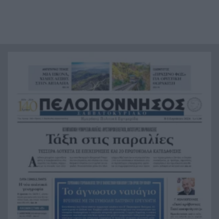
στις διακοπές
Δεκαπενταύγουστος 2026: Πόσο κοστίζουν οι
12:00
διακοπές για μια 4μελή οικογένεια
Δυτική Ελλάδα: Τρεις συλλήψεις για δυνατή
11:56
μουσική σε Αιγιάλεια και Κρέστενα
ΠΑΣΟΚ κατά «Εστίας»: «Ανάλωσε τη μισή ύλη
11:45
για να μην πει τίποτα»
Συναγερμός στην Κάρπαθο: Απαγόρευση
11:41
κολύμβησης στο Αρδάνι λόγω εντοπισμού
πυρομαχικών
Επίθεση των Χούθι στις εγκαταστάσεις της
11:33
Aramco: Φωτιά στο διυλιστήριο της Τζιζάν στη
Σαουδική Αραβία
«Κλείδωσε» ο Σεπτέμβριος για τον Σαμαρά: Η
11:23
δημοσκοπική άνοδος φέρνει πιο κοντά το νέο
κόμμα