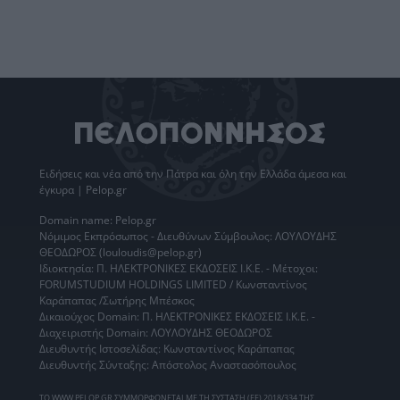
Ειδήσεις
και νέα από την
Πάτρα
και όλη την Ελλάδα άμεσα και
έγκυρα | Pelop.gr
Domain name: Pelop.gr
Νόμιμος Εκπρόσωπος - Διευθύνων Σύμβουλος: ΛΟΥΛΟΥΔΗΣ
ΘΕΟΔΩΡΟΣ (louloudis@pelop.gr)
Ιδιοκτησία: Π. ΗΛΕΚΤΡΟΝΙΚΕΣ ΕΚΔΟΣΕΙΣ Ι.Κ.Ε. - Μέτοχοι:
FORUMSTUDIUM HOLDINGS LIMITED / Κωνσταντίνος
Καράπαπας /Σωτήρης Μπέσκος
Δικαιούχος Domain: Π. ΗΛΕΚΤΡΟΝΙΚΕΣ ΕΚΔΟΣΕΙΣ Ι.Κ.Ε. -
Διαχειριστής Domain: ΛΟΥΛΟΥΔΗΣ ΘΕΟΔΩΡΟΣ
Διευθυντής Ιστοσελίδας: Κωνσταντίνος Καράπαπας
Διευθυντής Σύνταξης: Απόστολος Αναστασόπουλος
ΤΟ WWW.PELOP.GR ΣΥΜΜΟΡΦΩΝΕΤΑΙ ΜΕ ΤΗ ΣΥΣΤΑΣΗ (ΕΕ) 2018/334 ΤΗΣ