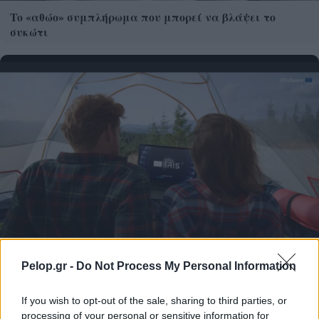
Το «αθώο» συμπλήρωμα που μπορεί να βλάψει το
συκώτι
IRIS²: Το ευρωπαϊκό δορυφικό δίκτυο που δεν θέλει να
Pelop.gr -
Do Not Process My Personal Information
μοιάσει στο Starlink
If you wish to opt-out of the sale, sharing to third parties, or
processing of your personal or sensitive information for