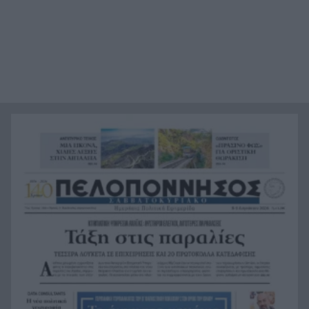
στις φωτογραφίες
Δυτική Αττική μετά τη φωτιά: 120
15:36
απεγκλωβισμοί, 84 «κόκκινα» κτίρια – «Ζήσαμε
εμπόλεμη κατάσταση»
Περιουσία πάνω από 1 τρισ. ευρώ, αλλά η
15:29
αποταμίευση στο -3%: Η μεγάλη αντίφαση των
νοικοκυριών
«Stand by Me»: Το καλοκαίρι που τέλειωσε η
15:24
παιδική ηλικία
Χαλκιδική: 8χρονος χτύπησε το κεφάλι του σε
15:12
πέτρα μετά από βουτιά στη θάλασσα
Η Τουρκία πατά «φρένο» στα πλοία για τη
15:08
Μαύρη Θάλασσα – Συναγερμός για πετρέλαιο
και σιτηρά
Τσουκαλάς για αμυντικό άξονα Τουρκίας–Σ.
15:00
Αραβίας–Πακιστάν: «Αλλάζει η ισορροπία εις