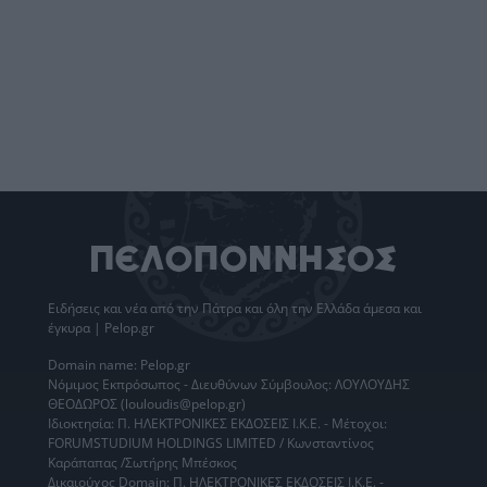
Ειδήσεις
και νέα από την
Πάτρα
και όλη την Ελλάδα άμεσα και
έγκυρα | Pelop.gr
Domain name: Pelop.gr
Νόμιμος Εκπρόσωπος - Διευθύνων Σύμβουλος: ΛΟΥΛΟΥΔΗΣ
ΘΕΟΔΩΡΟΣ (louloudis@pelop.gr)
Ιδιοκτησία: Π. ΗΛΕΚΤΡΟΝΙΚΕΣ ΕΚΔΟΣΕΙΣ Ι.Κ.Ε. - Μέτοχοι:
FORUMSTUDIUM HOLDINGS LIMITED / Κωνσταντίνος
Καράπαπας /Σωτήρης Μπέσκος
Δικαιούχος Domain: Π. ΗΛΕΚΤΡΟΝΙΚΕΣ ΕΚΔΟΣΕΙΣ Ι.Κ.Ε. -