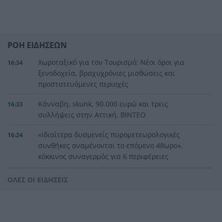
ΡΟΗ ΕΙΔΗΣΕΩΝ
Χωροταξικό για τον Τουρισμό: Νέοι όροι για
16:34
ξενοδοχεία, βραχυχρόνιες μισθώσεις και
προστατευόμενες περιοχές
Κάνναβη, skunk, 90.000 ευρώ και τρεις
16:33
συλλήψεις στην Αττική, ΒΙΝΤΕΟ
«Ιδιαίτερα δυσμενείς πυρομετεωρολογικές
16:24
συνθήκες αναμένονται το επόμενο 48ωρο»,
κόκκινος συναγερμός για 6 περιφέρειες
«Φοβόμουν ότι θα πεθάνω»: Μαθήτρια
16:22
ΟΛΕΣ ΟΙ ΕΙΔΗΣΕΙΣ
περιγράφει την επίθεση σε σχολείο της
Ταϊλάνδης με 9 νεκρούς
Τεράστιο πλήγμα και βαρύ πένθος για τον
16:12