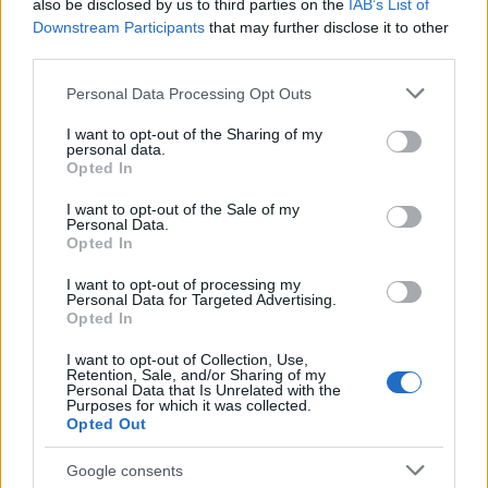
also be disclosed by us to third parties on the
IAB’s List of
Downstream Participants
that may further disclose it to other
third parties.
Please note that this website/app uses one or more Google
Personal Data Processing Opt Outs
services and may gather and store information including but
not limited to your visit or usage behaviour. You may click to
I want to opt-out of the Sharing of my
personal data.
grant or deny consent to Google and its third-party tags to
Opted In
use your data for below specified purposes in below Google
consent section.
I want to opt-out of the Sale of my
Personal Data.
Opted In
I want to opt-out of processing my
Personal Data for Targeted Advertising.
Opted In
I want to opt-out of Collection, Use,
Retention, Sale, and/or Sharing of my
ΤΟΠΙΚΑ ΝΕΑ
Personal Data that Is Unrelated with the
Purposes for which it was collected.
«Πράσινο φως» για την οριστική θωράκιση του
Opted Out
Οδοντωτού: Η Περιφέρεια Δυτικής Ελλάδας
διαθέτει 1,86 εκατ. ευρώ για την μελέτη
Google consents