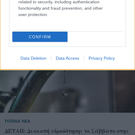
Κανελλοπούλου για να αντιμετωπιστούν τα
related to security, including authentication
functionality and fraud prevention, and other
προβλήματα οδικής ασφάλειας
user protection.
CONFIRM
Data Deletion
Data Access
Privacy Policy
ΤΟΠΙΚΑ ΝΕΑ
ΔΕΥΑΠ: Διακοπή υδροδότησης το Σάββατο στην