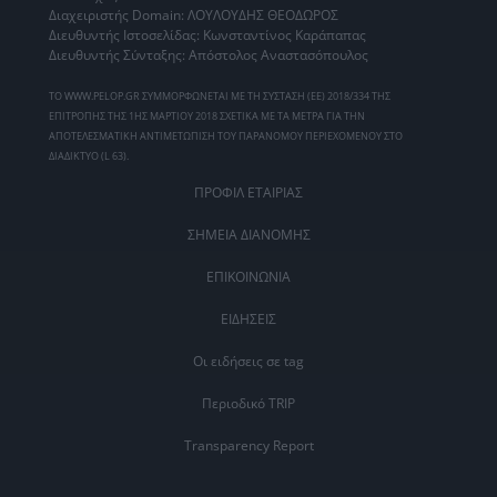
Διαχειριστής Domain: ΛΟΥΛΟΥΔΗΣ ΘΕΟΔΩΡΟΣ
Διευθυντής Ιστοσελίδας: Κωνσταντίνος Καράπαπας
Διευθυντής Σύνταξης: Απόστολος Αναστασόπουλος
ΤΟ WWW.PELOP.GR ΣΥΜΜΟΡΦΩΝΕΤΑΙ ΜΕ ΤΗ ΣΥΣΤΑΣΗ (ΕΕ) 2018/334 ΤΗΣ
ΕΠΙΤΡΟΠΗΣ ΤΗΣ 1ΗΣ ΜΑΡΤΙΟΥ 2018 ΣΧΕΤΙΚΑ ΜΕ ΤΑ ΜΕΤΡΑ ΓΙΑ ΤΗΝ
ΑΠΟΤΕΛΕΣΜΑΤΙΚΗ ΑΝΤΙΜΕΤΩΠΙΣΗ ΤΟΥ ΠΑΡΑΝΟΜΟΥ ΠΕΡΙΕΧΟΜΕΝΟΥ ΣΤΟ
ΔΙΑΔΙΚΤΥΟ (L 63).
ΠΡΟΦΙΛ ΕΤΑΙΡΙΑΣ
ΣΗΜΕΙΑ ΔΙΑΝΟΜΗΣ
ΕΠΙΚΟΙΝΩΝΙΑ
ΕΙΔΗΣΕΙΣ
Οι ειδήσεις σε tag
Περιοδικό TRIP
Transparency Report