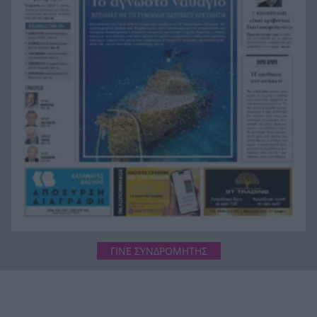
βάρος της Ελλάδας»
Το «χρυσό» 5άρι της αγοράς εργασίας: Οι
14:57
καριέρες που βρίσκονται στην κορυφή των
αποδοχών
Στα χνάρια του Ηρακλή: Δυτική Ελλάδα και
14:55
Πελοπόννησος φτιάχνουν κοινή τουριστική
διαδρομή
Τιραμόλα: Ο ήρωας από γόμα και κόλλα που
14:48
έγινε ελληνική έκφραση
ΓΙΝΕ ΣΥΝΔΡΟΜΗΤΗΣ