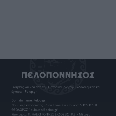
Ειδήσεις
και νέα από την
Πάτρα
και όλη την Ελλάδα άμεσα και
έγκυρα | Pelop.gr
Domain name: Pelop.gr
Νόμιμος Εκπρόσωπος - Διευθύνων Σύμβουλος: ΛΟΥΛΟΥΔΗΣ
ΘΕΟΔΩΡΟΣ (louloudis@pelop.gr)
Ιδιοκτησία: Π. ΗΛΕΚΤΡΟΝΙΚΕΣ ΕΚΔΟΣΕΙΣ Ι.Κ.Ε. - Μέτοχοι: