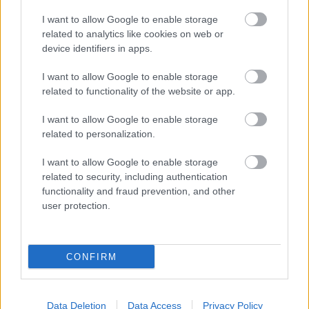
I want to allow Google to enable storage
related to analytics like cookies on web or
device identifiers in apps.
ΑΦΡΙΚΗ
I want to allow Google to enable storage
Έμπολα: 321 επιβεβαιωμένα κρούσματα στο
related to functionality of the website or app.
Κονγκό – Συναγερμός από ΠΟΥ για το στέλεχος
Μπουντιμπούγκιο
I want to allow Google to enable storage
related to personalization.
I want to allow Google to enable storage
related to security, including authentication
functionality and fraud prevention, and other
user protection.
CONFIRM
Data Deletion
Data Access
Privacy Policy