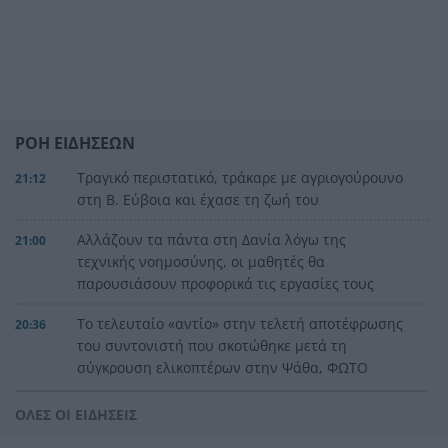
ΡΟΗ ΕΙΔΗΣΕΩΝ
Τραγικό περιστατικό, τράκαρε με αγριογούρουνο
21:12
στη Β. Εύβοια και έχασε τη ζωή του
Αλλάζουν τα πάντα στη Δανία λόγω της
21:00
τεχνικής νοημοσύνης, οι μαθητές θα
παρουσιάσουν προφορικά τις εργασίες τους
Το τελευταίο «αντίο» στην τελετή αποτέφρωσης
20:36
του συντονιστή που σκοτώθηκε μετά τη
σύγκρουση ελικοπτέρων στην Ψάθα, ΦΩΤΟ
Στιγμές αγωνίας και θρίλερ στο Αίγιο: Οδηγός
20:24
ΟΛΕΣ ΟΙ ΕΙΔΗΣΕΙΣ
λεωφορείου έχασε τις αισθήσεις του και τη ζωή