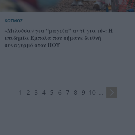
ΚΟΣΜΟΣ
«Μιλούσαν για “μαγεία” αντί για ιό»: Η
επιδημία Έμπολα που σήμανε διεθνή
συναγερμό στον ΠΟΥ
1
2
3
4
5
6
7
8
9
10
...