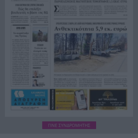
γίνει μητέρα
Χρηματιστήριο Αθηνών: Η Metlen άγγιξε τα 7
18:31
δισ. ευρώ – Οι κερδισμένοι και οι χαμένοι της
ημέρας
Ο Προμηθέας ανακοίνωσε την παραχώρηση του
18:24
Κομνιανίδη
Πέντε τόνοι κοκαΐνης κρυμμένοι σε πλοίο – Το
18:20
απίστευτο «κόλπο των πιθήκων» ΒΙΝΤΕΟ
Πύραυλος της SpaceX «καρφώθηκε» στη Σελήνη
18:18
– Η πρόσκρουση με 8.690 χλμ./ώρα που άνοιξε
νέο κρατήρα
ΓΙΝΕ ΣΥΝΔΡΟΜΗΤΗΣ