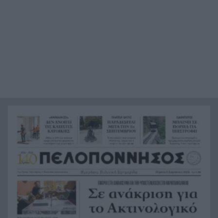
ποδοσφαίρου, ΒΙΝΤΕΟ
Της δώρισε το ήπαρ του και της έσωσε τη ζωή –
19:07
20 χρόνια μετά παντρεύεται τον αδελφό του
Πώς να βρω κάποιον από φωτογραφία: 5
19:02
Μέθοδοι που Λειτουργούν
Σε 24 ώρες 44 πυρκαγιές, οι 8 εξακολουθούν να
19:00
απασχολούν τις πυροσβεστικές δυνάμεις
Άνδρας έδειχνε τα γεννητικά του όργανα σε
18:55
παιδιά που έπαιζαν σε πλατεία στον Άβαντα
Αλεξανδρούπολης
Άντονι Φάουτσι: Επιτροπή της Γερουσίας τον
18:47
παραπέμπει για περιφρόνηση του Κογκρέσου –
Σιώπησε σε πάνω από 100 ερωτήσεις
Στην Εκατονταπυλιανή της Πάρου η Κατερίνα
18:43
Καινούργιου – Εκεί όπου είχε κάνει τάμα να