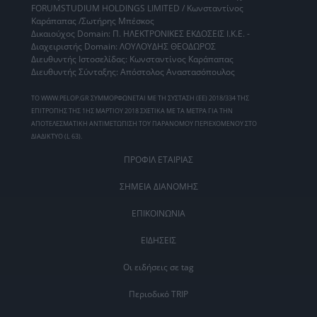
FORUMSTUDIUM HOLDINGS LIMITED / Κωνσταντίνος
Καράπαπας /Σωτήρης Μπέσκος
Δικαιούχος Domain: Π. ΗΛΕΚΤΡΟΝΙΚΕΣ ΕΚΔΟΣΕΙΣ Ι.Κ.Ε. -
Διαχειριστής Domain: ΛΟΥΛΟΥΔΗΣ ΘΕΟΔΩΡΟΣ
Διευθυντής Ιστοσελίδας: Κωνσταντίνος Καράπαπας
Διευθυντής Σύνταξης: Απόστολος Αναστασόπουλος
ΤΟ WWW.PELOP.GR ΣΥΜΜΟΡΦΩΝΕΤΑΙ ΜΕ ΤΗ ΣΥΣΤΑΣΗ (ΕΕ) 2018/334 ΤΗΣ
ΕΠΙΤΡΟΠΗΣ ΤΗΣ 1ΗΣ ΜΑΡΤΙΟΥ 2018 ΣΧΕΤΙΚΑ ΜΕ ΤΑ ΜΕΤΡΑ ΓΙΑ ΤΗΝ
ΑΠΟΤΕΛΕΣΜΑΤΙΚΗ ΑΝΤΙΜΕΤΩΠΙΣΗ ΤΟΥ ΠΑΡΑΝΟΜΟΥ ΠΕΡΙΕΧΟΜΕΝΟΥ ΣΤΟ
ΔΙΑΔΙΚΤΥΟ (L 63).
ΠΡΟΦΙΛ ΕΤΑΙΡΙΑΣ
ΣΗΜΕΙΑ ΔΙΑΝΟΜΗΣ
ΕΠΙΚΟΙΝΩΝΙΑ
ΕΙΔΗΣΕΙΣ
Οι ειδήσεις σε tag
Περιοδικό TRIP