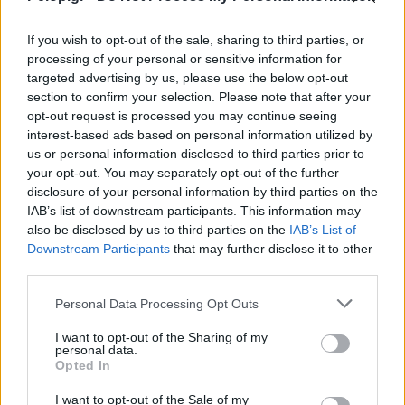
If you wish to opt-out of the sale, sharing to third parties, or
processing of your personal or sensitive information for
targeted advertising by us, please use the below opt-out
section to confirm your selection. Please note that after your
ΑΦΡΙΚΗ
opt-out request is processed you may continue seeing
Μακελειό κοντά στο Γιοχάνεσμπουργκ: 12
interest-based ads based on personal information utilized by
νεκροί και ανθρωποκυνηγητό για τους δράστες
us or personal information disclosed to third parties prior to
your opt-out. You may separately opt-out of the further
disclosure of your personal information by third parties on the
IAB’s list of downstream participants. This information may
also be disclosed by us to third parties on the
IAB’s List of
Downstream Participants
that may further disclose it to other
third parties.
Please note that this website/app uses one or more Google
Personal Data Processing Opt Outs
services and may gather and store information including but
not limited to your visit or usage behaviour. You may click to
I want to opt-out of the Sharing of my
personal data.
grant or deny consent to Google and its third-party tags to
Opted In
use your data for below specified purposes in below Google
consent section.
I want to opt-out of the Sale of my