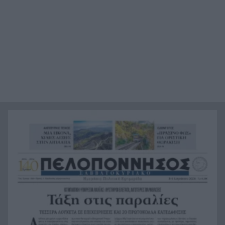
Πάτρα: Έσβησαν οι πυρκαγιές σε Χάραδρο και
20:40
Ρηγανοκαμπο
Δελφίνια “χορεύουν” στα Τριζόνια Βιντεο
20:30
Υψηλός ο κίνδυνος πυρκαγιάς για τη Δευτέρα 10
20:20
Αυγούστου-Η ανακοίνωση της Περιφέρειας
Στο τελικό στάδιο η συμφωνία Ιραν-Ομαν, τι θα
20:10
γίνει με τα στενά του Ορμούζ
Δήμος Αιγιαλείας: Συνάντηση στο Υπουργείο
20:00
Κλιματικής Κρίσης για την αποκατάσταση των
πληγεισών περιοχών
Αποκαλύψεις του Δ. Γιαννακόπουλου για
19:50
Ολυμπιακό, Μαρινάκη, Αγγελόπουλους και …
εμφράγματα
Νέα “σελίδα” για τον κινηματογράφο της Veso
19:40
Mare