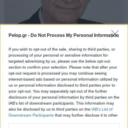
4 μήνες πριν
Το χρονογράφημα του Ντίνου
Pelop.gr -
Do Not Process My Personal Information
Λασκαράτου: Μεταξωτό ψωμί και
μεταξωτό μπαρούτι
If you wish to opt-out of the sale, sharing to third parties, or
processing of your personal or sensitive information for
* Ο Ντίνος Λασκαράτος είναι επίτιμος δικηγόρος.
targeted advertising by us, please use the below opt-out
section to confirm your selection. Please note that after your
opt-out request is processed you may continue seeing
interest-based ads based on personal information utilized by
us or personal information disclosed to third parties prior to
your opt-out. You may separately opt-out of the further
disclosure of your personal information by third parties on the
IAB’s list of downstream participants. This information may
also be disclosed by us to third parties on the
IAB’s List of
Downstream Participants
that may further disclose it to other
third parties.