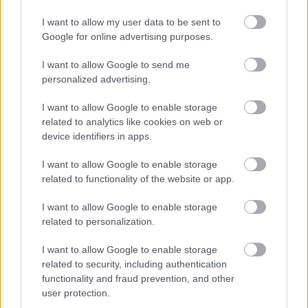
I want to allow my user data to be sent to
Google for online advertising purposes.
4 μήνες πριν
I want to allow Google to send me
Το χρονογράφημα του Ντίνου
personalized advertising.
Λασκαράτου: Από τον Ιμερο στον
Καρασεβντά
I want to allow Google to enable storage
related to analytics like cookies on web or
*Ο Ντίνος Λασκαράτος είναι επίτιμος δικηγόρος.
device identifiers in apps.
I want to allow Google to enable storage
related to functionality of the website or app.
I want to allow Google to enable storage
1
2
3
4
5
6
related to personalization.
I want to allow Google to enable storage
related to security, including authentication
functionality and fraud prevention, and other
user protection.