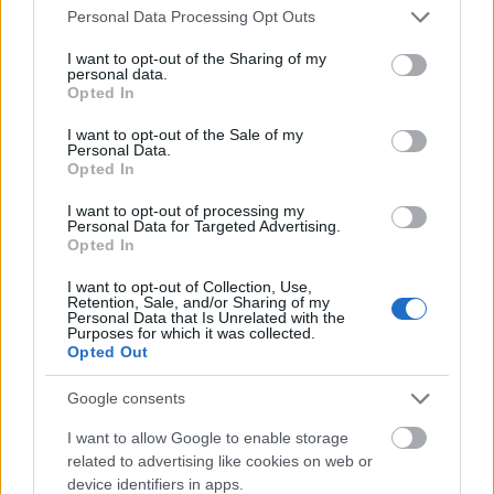
Please note that this website/app uses one or more Google
Personal Data Processing Opt Outs
services and may gather and store information including but
not limited to your visit or usage behaviour. You may click to
I want to opt-out of the Sharing of my
personal data.
grant or deny consent to Google and its third-party tags to
Opted In
use your data for below specified purposes in below Google
4 μήνες πριν
consent section.
Τοχρονογράφημα του Ντίνου
I want to opt-out of the Sale of my
Personal Data.
Λασκαράτου: Εκκεντρική αλιάδα
Opted In
*Ο Ντίνος Λασκαράτος, είναι επίτιμος δικηγόρος.
I want to opt-out of processing my
Personal Data for Targeted Advertising.
Opted In
I want to opt-out of Collection, Use,
Retention, Sale, and/or Sharing of my
Personal Data that Is Unrelated with the
Purposes for which it was collected.
Opted Out
Google consents
I want to allow Google to enable storage
related to advertising like cookies on web or
device identifiers in apps.