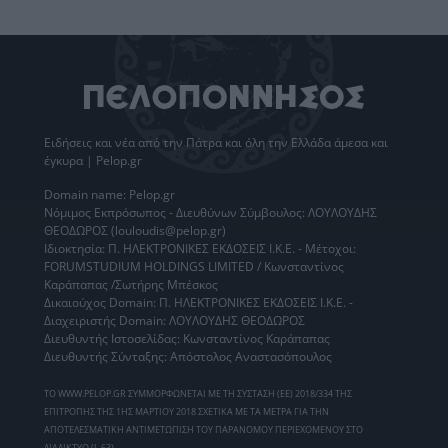
Ειδήσεις
και νέα από την
Πάτρα
και όλη την Ελλάδα άμεσα και
έγκυρα | Pelop.gr
Domain name: Pelop.gr
Νόμιμος Εκπρόσωπος - Διευθύνων Σύμβουλος: ΛΟΥΛΟΥΔΗΣ
ΘΕΟΔΩΡΟΣ (louloudis@pelop.gr)
Ιδιοκτησία: Π. ΗΛΕΚΤΡΟΝΙΚΕΣ ΕΚΔΟΣΕΙΣ Ι.Κ.Ε. - Μέτοχοι:
FORUMSTUDIUM HOLDINGS LIMITED / Κωνσταντίνος
Καράπαπας /Σωτήρης Μπέσκος
Δικαιούχος Domain: Π. ΗΛΕΚΤΡΟΝΙΚΕΣ ΕΚΔΟΣΕΙΣ Ι.Κ.Ε. -
Διαχειριστής Domain: ΛΟΥΛΟΥΔΗΣ ΘΕΟΔΩΡΟΣ
Διευθυντής Ιστοσελίδας: Κωνσταντίνος Καράπαπας
Διευθυντής Σύνταξης: Απόστολος Αναστασόπουλος
ΤΟ WWW.PELOP.GR ΣΥΜΜΟΡΦΩΝΕΤΑΙ ΜΕ ΤΗ ΣΥΣΤΑΣΗ (ΕΕ) 2018/334 ΤΗΣ
ΕΠΙΤΡΟΠΗΣ ΤΗΣ 1ΗΣ ΜΑΡΤΙΟΥ 2018 ΣΧΕΤΙΚΑ ΜΕ ΤΑ ΜΕΤΡΑ ΓΙΑ ΤΗΝ
ΑΠΟΤΕΛΕΣΜΑΤΙΚΗ ΑΝΤΙΜΕΤΩΠΙΣΗ ΤΟΥ ΠΑΡΑΝΟΜΟΥ ΠΕΡΙΕΧΟΜΕΝΟΥ ΣΤΟ
ΔΙΑΔΙΚΤΥΟ (L 63).