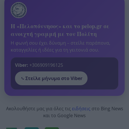
Η «Πελοπόννησος» και το pelop.gr σε
ανοιχτή γραμμή με τον Πολίτη
Η φωνή σου έχει δύναμη – στείλε παράπονα,
καταγγελίες ή ιδέες για τη γειτονιά σου.
Viber:
+306909196125
Στείλε μήνυμα στο Viber
Ακολουθήστε μας για όλες τις
ειδήσεις
στο Bing News
και το Google News