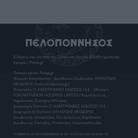
Ειδήσεις
και νέα από την
Πάτρα
και όλη την Ελλάδα άμεσα και
έγκυρα | Pelop.gr
Domain name: Pelop.gr
Νόμιμος Εκπρόσωπος - Διευθύνων Σύμβουλος: ΛΟΥΛΟΥΔΗΣ
ΘΕΟΔΩΡΟΣ (louloudis@pelop.gr)
Ιδιοκτησία: Π. ΗΛΕΚΤΡΟΝΙΚΕΣ ΕΚΔΟΣΕΙΣ Ι.Κ.Ε. - Μέτοχοι:
FORUMSTUDIUM HOLDINGS LIMITED / Κωνσταντίνος
Καράπαπας /Σωτήρης Μπέσκος
Δικαιούχος Domain: Π. ΗΛΕΚΤΡΟΝΙΚΕΣ ΕΚΔΟΣΕΙΣ Ι.Κ.Ε. -
Διαχειριστής Domain: ΛΟΥΛΟΥΔΗΣ ΘΕΟΔΩΡΟΣ
Διευθυντής Ιστοσελίδας: Κωνσταντίνος Καράπαπας
Διευθυντής Σύνταξης: Απόστολος Αναστασόπουλος
ΤΟ WWW.PELOP.GR ΣΥΜΜΟΡΦΩΝΕΤΑΙ ΜΕ ΤΗ ΣΥΣΤΑΣΗ (ΕΕ) 2018/334 ΤΗΣ