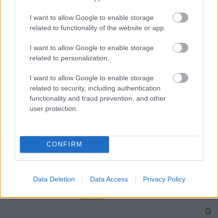
I want to allow Google to enable storage
related to functionality of the website or app.
I want to allow Google to enable storage
related to personalization.
Ελαστικά & Καλοκαίρι: Πώς να ελέγξετε τα λάστιχα
σε 2 λεπτά πριν το ταξίδι
I want to allow Google to enable storage
related to security, including authentication
functionality and fraud prevention, and other
user protection.
CONFIRM
Data Deletion
Data Access
Privacy Policy