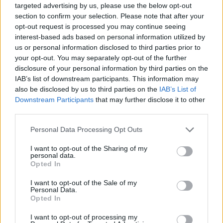
targeted advertising by us, please use the below opt-out
Θηλασμός: Το «θαύμα» των πρώτων 1.000 ημερών – Τι
section to confirm your selection. Please note that after your
συμβαίνει στον εγκέφαλο του μωρού
opt-out request is processed you may continue seeing
interest-based ads based on personal information utilized by
us or personal information disclosed to third parties prior to
your opt-out. You may separately opt-out of the further
disclosure of your personal information by third parties on the
IAB’s list of downstream participants. This information may
also be disclosed by us to third parties on the
IAB’s List of
Downstream Participants
that may further disclose it to other
third parties.
Please note that this website/app uses one or more Google
Personal Data Processing Opt Outs
services and may gather and store information including but
not limited to your visit or usage behaviour. You may click to
I want to opt-out of the Sharing of my
personal data.
grant or deny consent to Google and its third-party tags to
Opted In
use your data for below specified purposes in below Google
consent section.
CMF Clip Pro: Τα open-ear earbuds της Nothing με θήκη
I want to opt-out of the Sale of my
Personal Data.
Smart Dial
Opted In
I want to opt-out of processing my