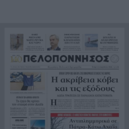
68χρονου
ΕΦΕΤ: Ανάκληση ζελεδών με ουσίες κάνναβης –
13:20
Έκκληση στους καταναλωτές να μην τα
καταναλώσουν
Η «Ειρήνη» του Αριστοφάνη με την υπογραφή
13:09
του Νίκου Καραθάνου έρχεται στην Πάτρα
Ηλεία: Αυτοκίνητο έπεσε σε γκρεμό 30 μέτρων
13:01
στην Ανδρίτσαινα – Ανασύρθηκε τραυματισμένη
η 32χρονη οδηγός
Αεροδρόμιο Αραξου: Θετικό πρόσημο το πρώτο
13:00
δίμηνο, πόσοι επιβάτες μετακινήθηκαν
Αχαΐα: Έργα 4 εκατ. ευρώ για την
12:58
αντιπλημμυρική θωράκιση των πυρόπληκτων
περιοχών
Τέλος ο Χριστοφής από τον ΟΠΑΘΑ- Το “αντίο”
12:53