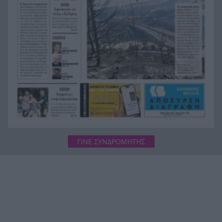
της διοίκησης
ΗΠΑ: Πατέρας στο Οχάιο κάλεσε τον βιαστή της
12:46
κόρης του και τον πυροβόλησε
Δυτική Αττική: Στάχτη πάνω από 144.000
12:40
στρέμματα – Οι εικόνες από την επόμενη ημέρα
σοκάρουν
ΓΙΝΕ ΣΥΝΔΡΟΜΗΤΗΣ