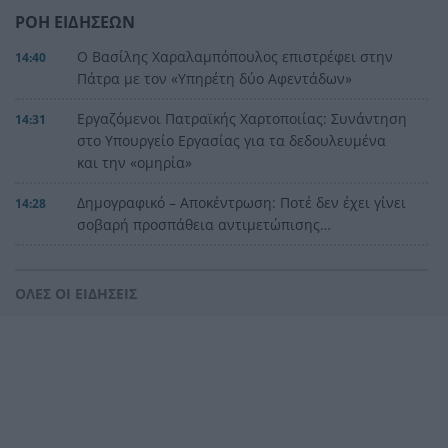
ΡΟΗ ΕΙΔΗΣΕΩΝ
Ο Βασίλης Χαραλαμπόπουλος επιστρέφει στην
14:40
Πάτρα με τον «Υπηρέτη δύο Αφεντάδων»
Εργαζόμενοι Πατραϊκής Χαρτοποιίας: Συνάντηση
14:31
στο Υπουργείο Εργασίας για τα δεδουλευμένα
και την «ομηρία»
Δημογραφικό – Αποκέντρωση: Ποτέ δεν έχει γίνει
14:28
σοβαρή προσπάθεια αντιμετώπισης…
Μητσοτάκης: Σχέδιο αποκατάστασης για τις
14:23
πυρόπληκτες περιοχές – Στο επίκεντρο η Δυτική
ΟΛΕΣ ΟΙ ΕΙΔΗΣΕΙΣ
Αττική
Φλόκα Δυτικής Αχαΐας: Άμεση κατεδάφιση
14:15
επικίνδυνων κτισμάτων μετά την πυρκαγιά
Πόρτο Γερμενό: Ξεκίνησαν οι αυτοψίες στα
14:08
καμένα – Επτά κλιμάκια καταγράφουν τις ζημιές