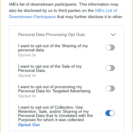
IAB’s list of downstream participants. This information may
also be disclosed by us to third parties on the
IAB’s List of
Downstream Participants
that may further disclose it to other
third parties.
ΤΟΠΙΚΑ ΝΕΑ
ΤΟΠΙΚΑ ΝΕΑ
Please note that this website/app uses one or more Google
Personal Data Processing Opt Outs
Καιρός: Σαββατοκύριακο-
Πάτρα: Αγωνία για
services and may gather and store information including but
καμίνι με 40άρια και
31χρονη που υπέστη
not limited to your visit or usage behaviour. You may click to
I want to opt-out of the Sharing of my
μελτέμια έως 8 μποφόρ –
κάταγμα στο αυχένα σε
personal data.
grant or deny consent to Google and its third-party tags to
Opted In
Red Code για φωτιές
παραλία της Ηλείας
use your data for below specified purposes in below Google
consent section.
I want to opt-out of the Sale of my
Personal Data.
Opted In
I want to opt-out of processing my
Personal Data for Targeted Advertising.
Opted In
I want to opt-out of Collection, Use,
Retention, Sale, and/or Sharing of my
Personal Data that Is Unrelated with the
ΤΟΠΙΚΑ ΝΕΑ
ΤΟΠΙΚΑ ΝΕΑ
Purposes for which it was collected.
Opted Out
Πάτρα: Σφοδρή
Σχεδόν 1 δισ. ευρώ
σύγκρουση μηχανής με
ρυθμισμένες οφειλές μέσω