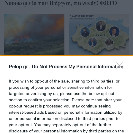
Νοσοκομείο του Πύργου, πανικός! ΦΩΤΟ
ΤΟΠΙΚΑ ΝΕΑ
Pelop.gr -
Do Not Process My Personal Information
ΤΟΠΙΚΑ ΝΕΑ
Η νεά πολιτική
γεωγραφία της Αχαΐας:
Αιγιάλεια: «100%
If you wish to opt-out of the sale, sharing to third parties, or
Διαφορετικές
αποζημίωση τώρα» ζητούν
processing of your personal or sensitive information for
απαντήσεις, ίδια
οι αγρότες μετά τη φωτιά
targeted advertising by us, please use the below opt-out
κοινωνική ανησυχία
section to confirm your selection. Please note that after your
– Τα τέσσερα αιτήματα
opt-out request is processed you may continue seeing
interest-based ads based on personal information utilized by
us or personal information disclosed to third parties prior to
your opt-out. You may separately opt-out of the further
disclosure of your personal information by third parties on the