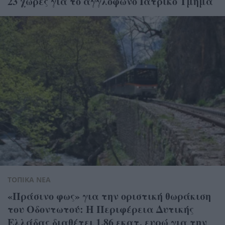
23 χώρες για το αγγλόφωνο Ιατρικό Τμήμα
ΤΟΠΙΚΑ ΝΕΑ
«Πράσινο φως» για την οριστική θωράκιση
του Οδοντωτού: Η Περιφέρεια Δυτικής
Ελλάδας διαθέτει 1,86 εκατ. ευρώ για την