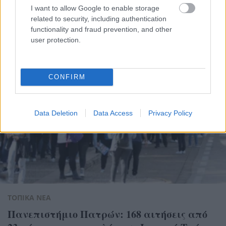
Ποια προβλήματα αναδεικνύει μελέτη για
I want to allow Google to enable storage
τον βιώσιμο τουρισμό στην Πάτρα
related to security, including authentication
functionality and fraud prevention, and other
user protection.
CONFIRM
Data Deletion
Data Access
Privacy Policy
ΤΟΠΙΚΑ ΝΕΑ
Πανεπιστήμιο Πατρών: 168 αιτήσεις από