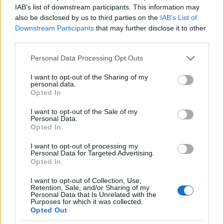
IAB’s list of downstream participants. This information may
also be disclosed by us to third parties on the
IAB’s List of
Downstream Participants
that may further disclose it to other
third parties.
Please note that this website/app uses one or more Google
Personal Data Processing Opt Outs
services and may gather and store information including but
not limited to your visit or usage behaviour. You may click to
I want to opt-out of the Sharing of my
personal data.
ΤΟΠΙΚΑ ΝΕΑ
ΤΟΠΙΚΑ ΝΕΑ
grant or deny consent to Google and its third-party tags to
Opted In
use your data for below specified purposes in below Google
Ποια προβλήματα
Πανεπιστήμιο Πατρών:
consent section.
I want to opt-out of the Sale of my
αναδεικνύει μελέτη για
168 αιτήσεις από 23 χώρες
Personal Data.
τον βιώσιμο τουρισμό
για το αγγλόφωνο Ιατρικό
Opted In
στην Πάτρα
Τμήμα
I want to opt-out of processing my
Personal Data for Targeted Advertising.
Opted In
I want to opt-out of Collection, Use,
Retention, Sale, and/or Sharing of my
Personal Data that Is Unrelated with the
Purposes for which it was collected.
Opted Out