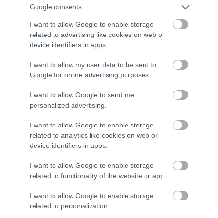
Google consents
ΤΟΠΙΚΑ ΝΕΑ
ΤΟΠΙΚΑ ΝΕΑ
I want to allow Google to enable storage
Σκιαδαρέσης: Άμεσες
ΔΕΥΑΠ: Διακοπή
related to advertising like cookies on web or
παρεμβάσεις στην
υδροδότησης το Σάββατο
device identifiers in apps.
Κανελλοπούλου για να
στην Παραλία Πατρών
αντιμετωπιστούν τα
λόγω εργασιών
I want to allow my user data to be sent to
προβλήματα οδικής
Google for online advertising purposes.
ασφάλειας
I want to allow Google to send me
personalized advertising.
I want to allow Google to enable storage
related to analytics like cookies on web or
device identifiers in apps.
I want to allow Google to enable storage
related to functionality of the website or app.
ΤΟΠΙΚΑ ΝΕΑ
ΤΟΠΙΚΑ ΝΕΑ
«Βροχή» στην Πάτρα:
I want to allow Google to enable storage
Η εμπειρία της Δυτικής
Αγιο είχε ένας άνδρας που
related to personalization.
Ελλάδας για την
έπεσαν πάνω του σοβάδες