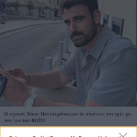
Ο αχαιός Νίκος Πολυδερόπουλος σε σπάνιες στιγμές με
τον γιο του ΦΩΤΟ