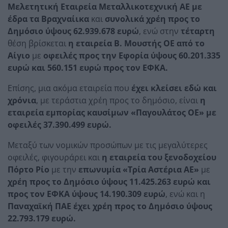
Μελετητική Εταιρεία Μεταλλικοτεχνική ΑΕ με
έδρα τα Βραχναίικα
και
συνολικά χρέη προς το
Δημόσιο ύψους 62.939.678 ευρώ
, ενώ στην
τέταρτη
θέση βρίσκεται
η εταιρεία Β. Μουστής ΟΕ από το
Αίγιο
με
οφειλές προς την Εφορία ύψους 60.201.335
ευρώ και 560.151 ευρώ προς τον ΕΦΚΑ.
Επίσης, μια ακόμα εταιρεία που
έχει κλείσει εδώ και
χρόνια
, με τεράστια χρέη προς το δημόσιο, είναι
η
εταιρεία εμπορίας καυσίμων «Παγουλάτος ΟΕ» με
οφειλές 37.390.499 ευρώ.
Μεταξύ των νομικών προσώπων με τις μεγαλύτερες
οφειλές, φιγουράρει και
η εταιρεία του ξενοδοχείου
Πόρτο Ρίο
με την
επωνυμία «Τρία Αστέρια ΑΕ»
με
χρέη προς το Δημόσιο ύψους 11.425.263 ευρώ και
προς τον ΕΦΚΑ ύψους 14.190.309 ευρώ
, ενώ και η
Παναχαϊκή ΠΑΕ έχει χρέη προς το Δημόσιο ύψους
22.793.179 ευρώ.