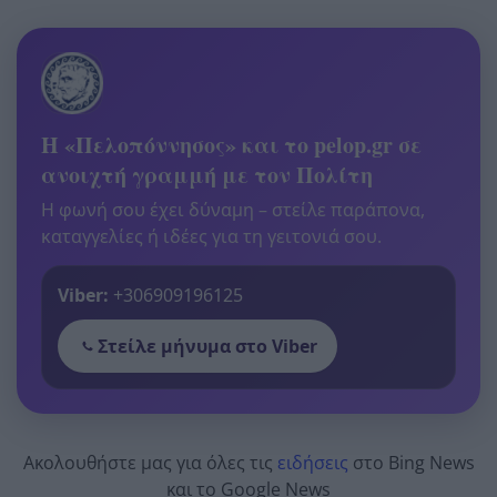
Η «Πελοπόννησος» και το pelop.gr σε
ανοιχτή γραμμή με τον Πολίτη
Η φωνή σου έχει δύναμη – στείλε παράπονα,
καταγγελίες ή ιδέες για τη γειτονιά σου.
Viber:
+306909196125
Στείλε μήνυμα στο Viber
Ακολουθήστε μας για όλες τις
ειδήσεις
στο Bing News
και το Google News