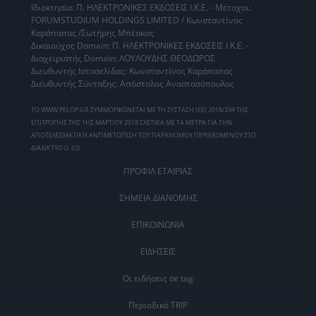
Ιδιοκτησία: Π. ΗΛΕΚΤΡΟΝΙΚΕΣ ΕΚΔΟΣΕΙΣ Ι.Κ.Ε. - Μέτοχοι:
FORUMSTUDIUM HOLDINGS LIMITED / Κωνσταντίνος
Καράπαπας /Σωτήρης Μπέσκος
Δικαιούχος Domain: Π. ΗΛΕΚΤΡΟΝΙΚΕΣ ΕΚΔΟΣΕΙΣ Ι.Κ.Ε. -
Διαχειριστής Domain: ΛΟΥΛΟΥΔΗΣ ΘΕΟΔΩΡΟΣ
Διευθυντής Ιστοσελίδας: Κωνσταντίνος Καράπαπας
Διευθυντής Σύνταξης: Απόστολος Αναστασόπουλος
ΤΟ WWW.PELOP.GR ΣΥΜΜΟΡΦΩΝΕΤΑΙ ΜΕ ΤΗ ΣΥΣΤΑΣΗ (ΕΕ) 2018/334 ΤΗΣ
ΕΠΙΤΡΟΠΗΣ ΤΗΣ 1ΗΣ ΜΑΡΤΙΟΥ 2018 ΣΧΕΤΙΚΑ ΜΕ ΤΑ ΜΕΤΡΑ ΓΙΑ ΤΗΝ
ΑΠΟΤΕΛΕΣΜΑΤΙΚΗ ΑΝΤΙΜΕΤΩΠΙΣΗ ΤΟΥ ΠΑΡΑΝΟΜΟΥ ΠΕΡΙΕΧΟΜΕΝΟΥ ΣΤΟ
ΔΙΑΔΙΚΤΥΟ (L 63).
ΠΡΟΦΙΛ ΕΤΑΙΡΙΑΣ
ΣΗΜΕΙΑ ΔΙΑΝΟΜΗΣ
ΕΠΙΚΟΙΝΩΝΙΑ
ΕΙΔΗΣΕΙΣ
Οι ειδήσεις σε tag
Περιοδικό TRIP