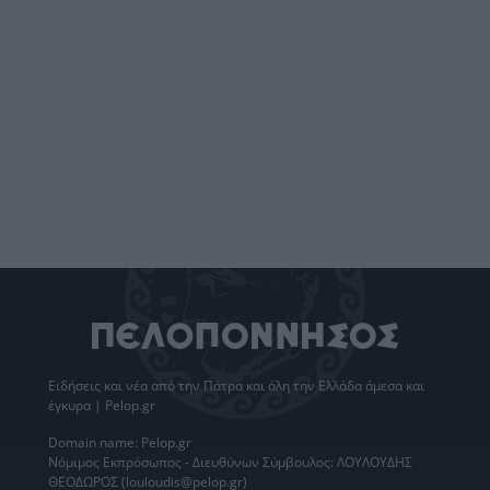
Ειδήσεις
και νέα από την
Πάτρα
και όλη την Ελλάδα άμεσα και
έγκυρα | Pelop.gr
Domain name: Pelop.gr
Νόμιμος Εκπρόσωπος - Διευθύνων Σύμβουλος: ΛΟΥΛΟΥΔΗΣ
ΘΕΟΔΩΡΟΣ (louloudis@pelop.gr)