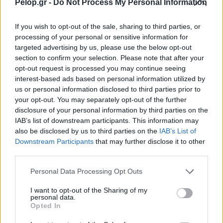
Pelop.gr -
Do Not Process My Personal Information
If you wish to opt-out of the sale, sharing to third parties, or
processing of your personal or sensitive information for
targeted advertising by us, please use the below opt-out
section to confirm your selection. Please note that after your
opt-out request is processed you may continue seeing
interest-based ads based on personal information utilized by
us or personal information disclosed to third parties prior to
your opt-out. You may separately opt-out of the further
disclosure of your personal information by third parties on the
IAB’s list of downstream participants. This information may
also be disclosed by us to third parties on the
IAB’s List of
Downstream Participants
that may further disclose it to other
third parties.
Τουρισμός για Ολους 2026: Τα SOS για να κερδίσετε το
Please note that this website/app uses one or more Google
Personal Data Processing Opt Outs
voucher διακοπών
services and may gather and store information including but
not limited to your visit or usage behaviour. You may click to
I want to opt-out of the Sharing of my
personal data.
grant or deny consent to Google and its third-party tags to
Opted In
use your data for below specified purposes in below Google
consent section.