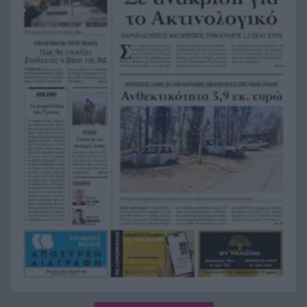
Τουρισμός για όλους: Σήμερα η σειρά για ΑΦΜ
15:29
που λήγουν σε 3 και 4
Αχαΐα: Αντιπλημμυρική θωράκιση 5 εκατ. ευρώ
15:22
σε Πείρο και Παραπείρο με υπογραφή Φαρμάκη
Μόναχο: Ισόβια στον οδηγό που έριξε το
15:21
αυτοκίνητο σε διαδήλωση και σκότωσε μητέρα
και παιδί