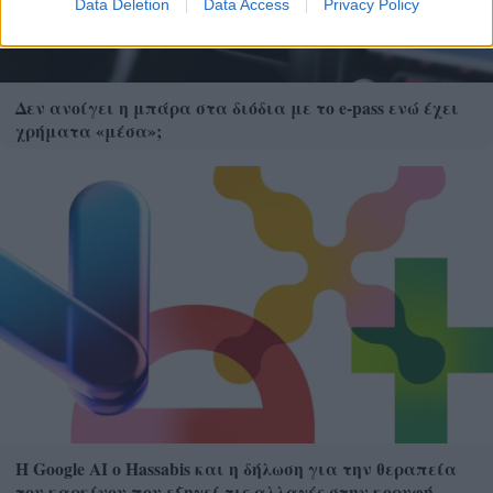
Data Deletion
Data Access
Privacy Policy
Δεν ανοίγει η μπάρα στα διόδια με το e-pass ενώ έχει
χρήματα «μέσα»;
Η Google ΑΙ ο Hassabis και η δήλωση για την θεραπεία
του καρκίνου που εξηγεί τις αλλαγές στην κορυφή