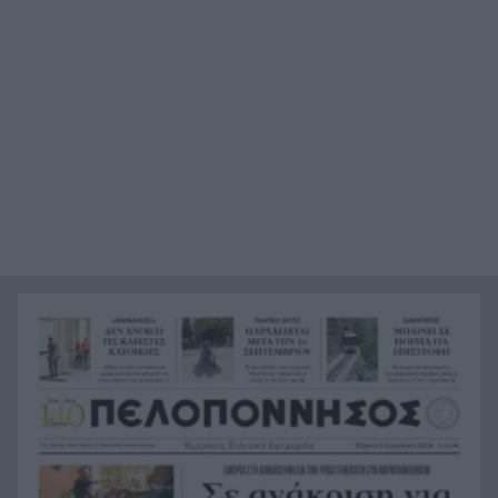
Τι κρύβεται στο στομάχι ενός καρχαρία-τίγρη;
16:28
Τα ευρήματα ξεπερνούν κάθε φαντασία
Δείτε πώς είναι η πρώτη ιστοσελίδα που
16:14
φτιάχτηκε ποτέ – Υπάρχει ακόμη 35 χρόνια μετά
Φωτιά στην Αγία Μαρίνα Ηλείας – Ισχυρές
16:12
πυροσβεστικές δυνάμεις στη μάχη με τις φλόγες
Ξεμπλοκάρει η επανέναρξη του Οδοντωτού; Θα
16:00
απαιτηθούν έργα άνω των 5 εκατ. ευρώ
Τρως αυτά το καλοκαίρι; Γιατί μπορεί να γεμίσει
15:48
το δέρμα σου σπυράκια και ερεθισμούς
Η Αριάνα Γκράντε πατά «παύση»: Τι είπε για τα
15:38
σχόλια γύρω από το σώμα της
Το Μουσείο Αλατος υποδέχεται την
15:30
«ασπρόμαυρη μαγεία» του Αλιάγα