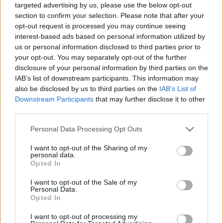
targeted advertising by us, please use the below opt-out
section to confirm your selection. Please note that after your
opt-out request is processed you may continue seeing
interest-based ads based on personal information utilized by
us or personal information disclosed to third parties prior to
your opt-out. You may separately opt-out of the further
disclosure of your personal information by third parties on the
Τουρισμός για Ολους 2026: Τα SOS για να κερδίσετε το
IAB’s list of downstream participants. This information may
voucher διακοπών
also be disclosed by us to third parties on the
IAB’s List of
Downstream Participants
that may further disclose it to other
third parties.
Please note that this website/app uses one or more Google
Personal Data Processing Opt Outs
services and may gather and store information including but
not limited to your visit or usage behaviour. You may click to
I want to opt-out of the Sharing of my
personal data.
grant or deny consent to Google and its third-party tags to
Opted In
use your data for below specified purposes in below Google
consent section.
I want to opt-out of the Sale of my
Personal Data.
Opted In
I want to opt-out of processing my