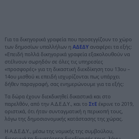
Για τα δικηγορικά γραφεία που προσεγγίζουν το χώρο
των δημοσίων υπαλλήλων η
ΑΔΕΔΥ
αναφέρει τα εξής:
«Επειδή πολλά δικηγορικά γραφεία εξακολουθούν να
στέλνουν σωρηδόν σε όλες τις υπηρεσίες
«προσφορές» για τη δικαστική διεκδίκηση του 13ου –
14ου μισθού κι επειδή ισχυρίζονται πως υπάρχει
δήθεν παραγραφή, σας ενημερώνουμε για τα εξής:
Τα δώρα έχουν διεκδικηθεί δικαστικά και στο
παρελθόν, από την Α.Δ.Ε.Δ.Υ., και το
ΣτΕ
έκρινε το 2019,
οριστικά, ότι ήταν συνταγματική η περικοπή τους,
λόγω της δημοσιονομικής κατάστασης της χώρας.
Η Α.Δ.Ε.Δ.Υ., μέσω της νομικής της συμβούλου,
διερευνά τη δυνατότητα διεκδίκησής τους -λόγω