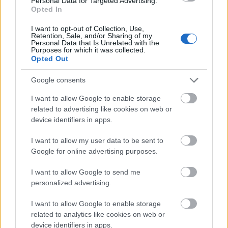
Personal Data for Targeted Advertising.
Το Minecraft έρχεται στο Nintendo Switch 2 όπως δεν το
Opted In
έχετε ξαναδεί
I want to opt-out of Collection, Use,
Retention, Sale, and/or Sharing of my
Personal Data that Is Unrelated with the
Purposes for which it was collected.
Opted Out
Google consents
I want to allow Google to enable storage
related to advertising like cookies on web or
device identifiers in apps.
I want to allow my user data to be sent to
Google for online advertising purposes.
I want to allow Google to send me
personalized advertising.
I want to allow Google to enable storage
22ο Παγκαλαβρυτινό Αντάμωμα στην Κλειτορία
related to analytics like cookies on web or
device identifiers in apps.