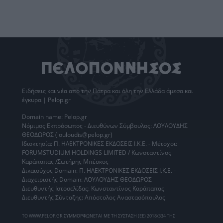
Ειδήσεις
και νέα από την
Πάτρα
και όλη την Ελλάδα άμεσα και
έγκυρα | Pelop.gr
Domain name: Pelop.gr
Νόμιμος Εκπρόσωπος - Διευθύνων Σύμβουλος: ΛΟΥΛΟΥΔΗΣ
ΘΕΟΔΩΡΟΣ (louloudis@pelop.gr)
Ιδιοκτησία: Π. ΗΛΕΚΤΡΟΝΙΚΕΣ ΕΚΔΟΣΕΙΣ Ι.Κ.Ε. - Μέτοχοι:
FORUMSTUDIUM HOLDINGS LIMITED / Κωνσταντίνος
Καράπαπας /Σωτήρης Μπέσκος
Δικαιούχος Domain: Π. ΗΛΕΚΤΡΟΝΙΚΕΣ ΕΚΔΟΣΕΙΣ Ι.Κ.Ε. -
Διαχειριστής Domain: ΛΟΥΛΟΥΔΗΣ ΘΕΟΔΩΡΟΣ
Διευθυντής Ιστοσελίδας: Κωνσταντίνος Καράπαπας
Διευθυντής Σύνταξης: Απόστολος Αναστασόπουλος
ΤΟ WWW.PELOP.GR ΣΥΜΜΟΡΦΩΝΕΤΑΙ ΜΕ ΤΗ ΣΥΣΤΑΣΗ (ΕΕ) 2018/334 ΤΗΣ