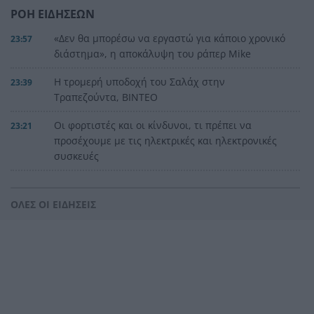
ΡΟΗ ΕΙΔΗΣΕΩΝ
«Δεν θα μπορέσω να εργαστώ για κάποιο χρονικό
23:57
διάστημα», η αποκάλυψη του ράπερ Mike
Η τρομερή υποδοχή του Σαλάχ στην
23:39
Τραπεζούντα, ΒΙΝΤΕΟ
Οι φορτιστές και οι κίνδυνοι, τι πρέπει να
23:21
προσέχουμε με τις ηλεκτρικές και ηλεκτρονικές
συσκευές
Στην Αθήνα η 46χρονη που κατηγορείται για
23:02
συμμετοχή στην τραγωδία της Marfin
ΟΛΕΣ ΟΙ ΕΙΔΗΣΕΙΣ
Ο ΠΑΟΚ τα έκανε θάλασσα και τώρα τρέχει
22:56
Έρχονται νέα 40άρια, αλλά και ισχυρά μελτέμια
22:48
το επόμενο τριήμερο
Η μεγάλη κλήρωση του Τζόκερ
22:36