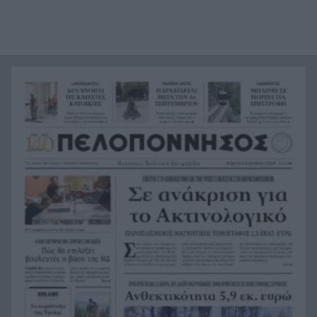
Τραγικό περιστατικό, τράκαρε με αγριογούρουνο
21:12
στη Β. Εύβοια και έχασε τη ζωή του
Αλλάζουν τα πάντα στη Δανία λόγω της
21:00
τεχνικής νοημοσύνης, οι μαθητές θα
παρουσιάσουν προφορικά τις εργασίες τους
Το τελευταίο «αντίο» στην τελετή αποτέφρωσης
20:36
του συντονιστή που σκοτώθηκε μετά τη
σύγκρουση ελικοπτέρων στην Ψάθα, ΦΩΤΟ
Στιγμές αγωνίας και θρίλερ στο Αίγιο: Οδηγός
20:24
λεωφορείου έχασε τις αισθήσεις του και τη ζωή
του! ΦΩΤΟ
Κόκκινα τα 118 κτίρια στις 325 αυτοψίες των
20:12
πληγεισών περιοχών από τις καταστροφικές
πυρκαγιές
Η ανακοίνωση της ΕΑΠ για Βασιλάκο και
20:00
Μαμάση