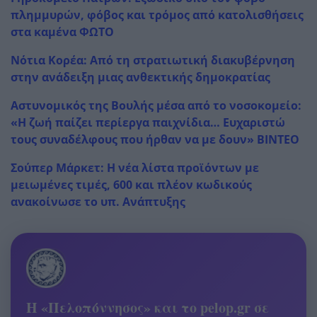
πλημμυρών, φόβος και τρόμος από κατολισθήσεις
στα καμένα ΦΩΤΟ
Νότια Κορέα: Από τη στρατιωτική διακυβέρνηση
στην ανάδειξη μιας ανθεκτικής δημοκρατίας
Αστυνομικός της Βουλής μέσα από το νοσοκομείο:
«Η ζωή παίζει περίεργα παιχνίδια… Ευχαριστώ
τους συναδέλφους που ήρθαν να με δουν» ΒΙΝΤΕΟ
Σούπερ Μάρκετ: Η νέα λίστα προϊόντων με
μειωμένες τιμές, 600 και πλέον κωδικούς
ανακοίνωσε το υπ. Ανάπτυξης
Η «Πελοπόννησος» και το pelop.gr σε