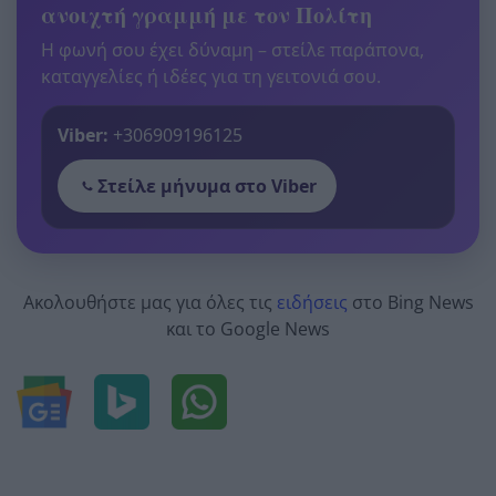
ανοιχτή γραμμή με τον Πολίτη
Η φωνή σου έχει δύναμη – στείλε παράπονα,
καταγγελίες ή ιδέες για τη γειτονιά σου.
Viber:
+306909196125
Στείλε μήνυμα στο Viber
Ακολουθήστε μας για όλες τις
ειδήσεις
στο Bing News
και το Google News