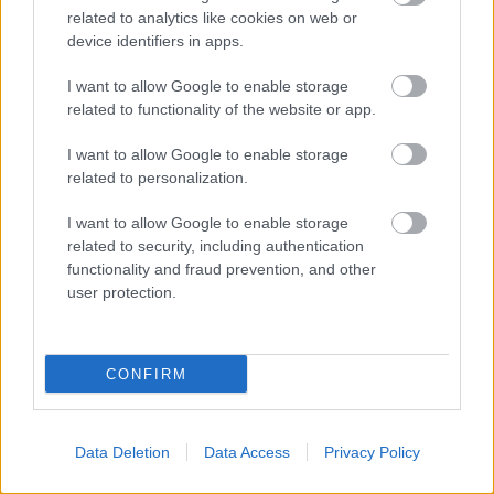
related to analytics like cookies on web or
device identifiers in apps.
I want to allow Google to enable storage
related to functionality of the website or app.
ΡΟΗ ΕΙΔΗΣΕΩΝ
Η Αυστρία «έλιωσε» στους 40,8°C – Έσπασε το
I want to allow Google to enable storage
18:51
related to personalization.
ιστορικό ρεκόρ ζέστης
«Θαύμα, δεν υπάρχουν πολλοί που θα
I want to allow Google to enable storage
18:41
related to security, including authentication
μπορούσαν να το κάνουν», μαρτυρία για τη
functionality and fraud prevention, and other
διάσωση του Βρετανού πιλότου
user protection.
Φάροι, ναυάγια και λευκές παραλίες: Η άλλη
18:37
πλευρά του ισπανικού καλοκαιριού φτάνει έως
το «τέλος του κόσμου»
CONFIRM
Οι 2.600 μονάδες έγιναν «σκαλοπάτι»: Νέα
18:28
ΟΛΕΣ ΟΙ ΕΙΔΗΣΕΙΣ
κορυφή 17ετίας στη Λεωφόρο Αθηνών
Data Deletion
Data Access
Privacy Policy
Βούτηξε από μοναστήρι 4.425 ευρώ και το
18:26