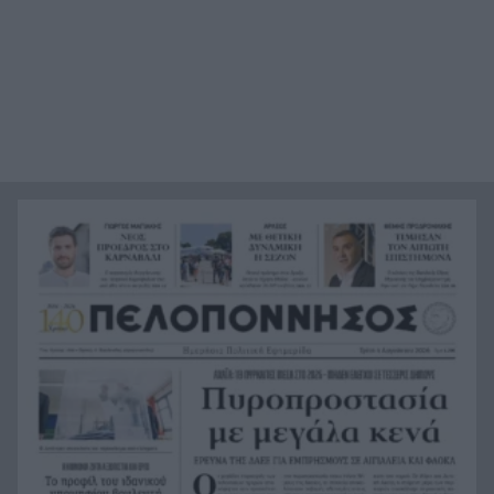
μαρτυρία με την υπόθεση θρίλερ του θανάτου
του 68χρονου στις Σέρρες
«Το Ημερολόγιο μιας Πριγκίπισσας» έγινε 25
17:41
ετών – Η επετειακή ανάρτηση της Αν Χάθαγουεϊ
6 παραλίες με φυσική σκιά στην Πελοπόννησο
17:38
Χωρίς διασπορά η ευλογιά: «Καθαροί» οι πρώτοι
17:30
έλεγχοι μονάδων στο Φαρραί
Εξάμηνη αναστολή για σεξουαλική
17:28
παρενόχληση σε Έλληνα γιατρό στη Βρετανία: –
«Στην Ελλάδα έτσι χαιρετιόμαστε»
Μαρί Σαντάλ: «Οι καλύτερες μέρες» – Η τρυφερή
17:16
φωτογραφία με την κόρη της
Η ΑΕ Γλαύκου ‘Εσπερου προχωρά στην Elite
17:14
League με τον βασικό της «1»