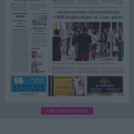
Κυψέλη: «Δεν θέλαμε ποτέ να τον παντρευτεί» –
17:11
Τι αποκαλύπτει η οικογένεια της συζύγου του
26χρονου Αφγανού
Νεκρός 88χρονος στη Βέροια μετά την
16:51
παράσυρσή του από φορτηγό
ΓΙΝΕ ΣΥΝΔΡΟΜΗΤΗΣ