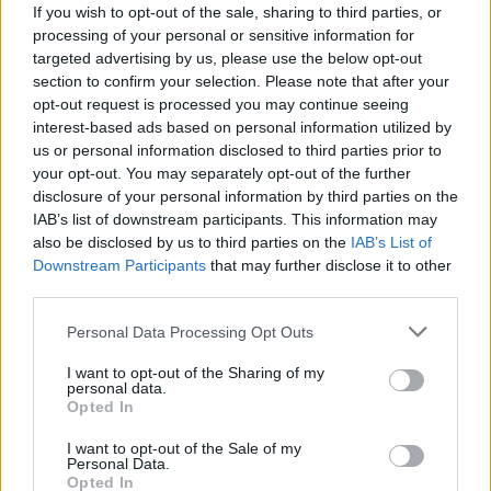
If you wish to opt-out of the sale, sharing to third parties, or
Viber:
+306909196125
processing of your personal or sensitive information for
targeted advertising by us, please use the below opt-out
Στείλε μήνυμα στο Viber
section to confirm your selection. Please note that after your
opt-out request is processed you may continue seeing
interest-based ads based on personal information utilized by
us or personal information disclosed to third parties prior to
your opt-out. You may separately opt-out of the further
Ακολουθήστε μας για όλες τις
ειδήσεις
στο Bing News
disclosure of your personal information by third parties on the
και το Google News
IAB’s list of downstream participants. This information may
also be disclosed by us to third parties on the
IAB’s List of
Downstream Participants
that may further disclose it to other
third parties.
Please note that this website/app uses one or more Google
Personal Data Processing Opt Outs
services and may gather and store information including but
not limited to your visit or usage behaviour. You may click to
I want to opt-out of the Sharing of my
personal data.
grant or deny consent to Google and its third-party tags to
Opted In
use your data for below specified purposes in below Google
consent section.
I want to opt-out of the Sale of my
Personal Data.
Opted In