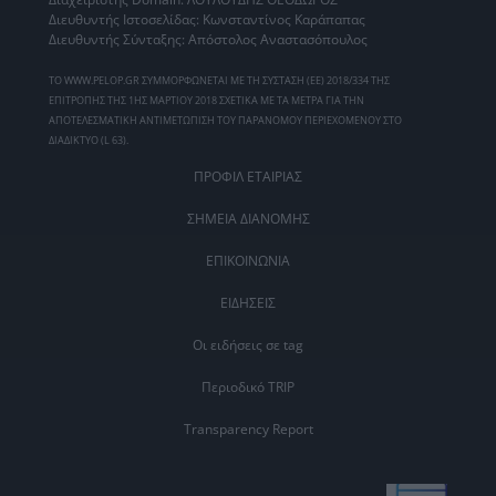
Διευθυντής Ιστοσελίδας: Κωνσταντίνος Καράπαπας
Διευθυντής Σύνταξης: Απόστολος Αναστασόπουλος
ΤΟ WWW.PELOP.GR ΣΥΜΜΟΡΦΩΝΕΤΑΙ ΜΕ ΤΗ ΣΥΣΤΑΣΗ (ΕΕ) 2018/334 ΤΗΣ
ΕΠΙΤΡΟΠΗΣ ΤΗΣ 1ΗΣ ΜΑΡΤΙΟΥ 2018 ΣΧΕΤΙΚΑ ΜΕ ΤΑ ΜΕΤΡΑ ΓΙΑ ΤΗΝ
ΑΠΟΤΕΛΕΣΜΑΤΙΚΗ ΑΝΤΙΜΕΤΩΠΙΣΗ ΤΟΥ ΠΑΡΑΝΟΜΟΥ ΠΕΡΙΕΧΟΜΕΝΟΥ ΣΤΟ
ΔΙΑΔΙΚΤΥΟ (L 63).
ΠΡΟΦΙΛ ΕΤΑΙΡΙΑΣ
ΣΗΜΕΙΑ ΔΙΑΝΟΜΗΣ
ΕΠΙΚΟΙΝΩΝΙΑ
ΕΙΔΗΣΕΙΣ
Οι ειδήσεις σε tag
Περιοδικό TRIP
Transparency Report