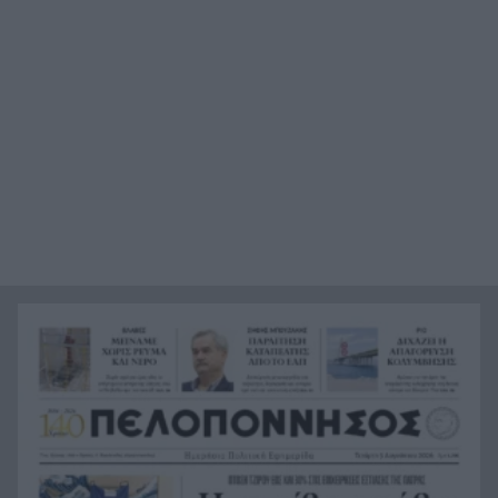
HELLENiQ ENERGY: Έως 25 εκατ. ευρώ για έργα
22:15
αποκατάστασης στις πυρόπληκτες περιοχές
Οι ξηροί καρποί που αξίζει να βάλεις στη
22:06
διατροφή σου αν θέλεις να επενδύσεις στη
μακροζωία
Ηλεκτρική διασύνδεση Ελλάδας – Κύπρου:
21:53
Μπήκε η Meridiam στο έργο του ΑΔΜΗΕ
Η Σκόπελος στους κορυφαίους
21:45
κινηματογραφικούς προορισμούς της Μεσογείου
Πώς το φαγόπυρο μπορεί να συμβάλει στον
21:37
έλεγχο του βάρους
Συναγερμός στη Βόρεια Καρολίνα: Πολλοί νεκροί
21:27
σε μαζικούς πυροβολισμούς
Κέρκυρα: Ο κρυμμένος «σκουπιδότοπος» κάτω
21:20
από τη θάλασσα, συγκλονιστικές υποβρύχιες