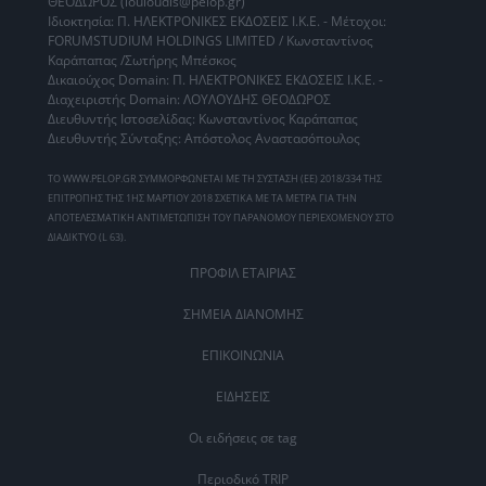
ΘΕΟΔΩΡΟΣ (louloudis@pelop.gr)
Ιδιοκτησία: Π. ΗΛΕΚΤΡΟΝΙΚΕΣ ΕΚΔΟΣΕΙΣ Ι.Κ.Ε. - Μέτοχοι:
FORUMSTUDIUM HOLDINGS LIMITED / Κωνσταντίνος
Καράπαπας /Σωτήρης Μπέσκος
Δικαιούχος Domain: Π. ΗΛΕΚΤΡΟΝΙΚΕΣ ΕΚΔΟΣΕΙΣ Ι.Κ.Ε. -
Διαχειριστής Domain: ΛΟΥΛΟΥΔΗΣ ΘΕΟΔΩΡΟΣ
Διευθυντής Ιστοσελίδας: Κωνσταντίνος Καράπαπας
Διευθυντής Σύνταξης: Απόστολος Αναστασόπουλος
ΤΟ WWW.PELOP.GR ΣΥΜΜΟΡΦΩΝΕΤΑΙ ΜΕ ΤΗ ΣΥΣΤΑΣΗ (ΕΕ) 2018/334 ΤΗΣ
ΕΠΙΤΡΟΠΗΣ ΤΗΣ 1ΗΣ ΜΑΡΤΙΟΥ 2018 ΣΧΕΤΙΚΑ ΜΕ ΤΑ ΜΕΤΡΑ ΓΙΑ ΤΗΝ
ΑΠΟΤΕΛΕΣΜΑΤΙΚΗ ΑΝΤΙΜΕΤΩΠΙΣΗ ΤΟΥ ΠΑΡΑΝΟΜΟΥ ΠΕΡΙΕΧΟΜΕΝΟΥ ΣΤΟ
ΔΙΑΔΙΚΤΥΟ (L 63).
ΠΡΟΦΙΛ ΕΤΑΙΡΙΑΣ
ΣΗΜΕΙΑ ΔΙΑΝΟΜΗΣ
ΕΠΙΚΟΙΝΩΝΙΑ
ΕΙΔΗΣΕΙΣ
Οι ειδήσεις σε tag
Περιοδικό TRIP