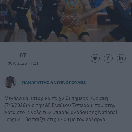
07
Ιούν. 2026 11:21
ΠAΝΑΓΙΩΤΗΣ ΑΝΤΩΝΟΠΟΥΛΟΣ
Μεγάλο και ιστορικό παιχνίδι σήμερα Κυριακή
(7/6/2026) για την ΑΕ Γλαύκου Έσπερου, που στην
Άρτα στο φινάλε των μπαράζ ανόδου της National
League 1 θα παίξει στις 17.00 με τον Χολαργό.