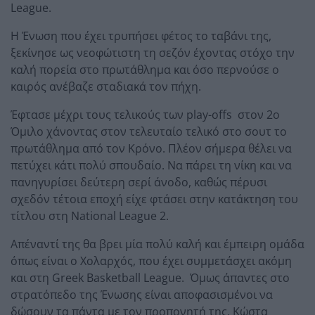
League.
Η Ένωση που έχει τρυπήσει φέτος το ταβάνι της,
ξεκίνησε ως νεοφώτιστη τη σεζόν έχοντας στόχο την
καλή πορεία στο πρωτάθλημα και όσο περνούσε ο
καιρός ανέβαζε σταδιακά τον πήχη.
Έφτασε μέχρι τους τελικούς των play-offs στον 2ο
Όμιλο χάνοντας στον τελευταίο τελικό στο σουτ το
πρωτάθλημα από τον Κρόνο. Πλέον σήμερα θέλει να
πετύχει κάτι πολύ σπουδαίο. Να πάρει τη νίκη και να
πανηγυρίσει δεύτερη σερί άνοδο, καθώς πέρυσι
σχεδόν τέτοια εποχή είχε φτάσει στην κατάκτηση του
τίτλου στη National League 2.
Απέναντί της θα βρει μία πολύ καλή και έμπειρη ομάδα
όπως είναι ο Χολαρχός, που έχει συμμετάσχει ακόμη
και στη Greek Basketball League. Όμως άπαντες στο
στρατόπεδο της Ένωσης είναι αποφασισμένοι να
δώσουν τα πάντα με τον προπονητή της, Κώστα