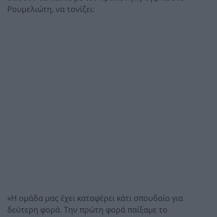
Ρουμελιώτη, να τονίζει:
«Η ομάδα μας έχει καταφέρει κάτι σπουδαίο για
δεύτερη φορά. Την πρώτη φορά παίξαμε το