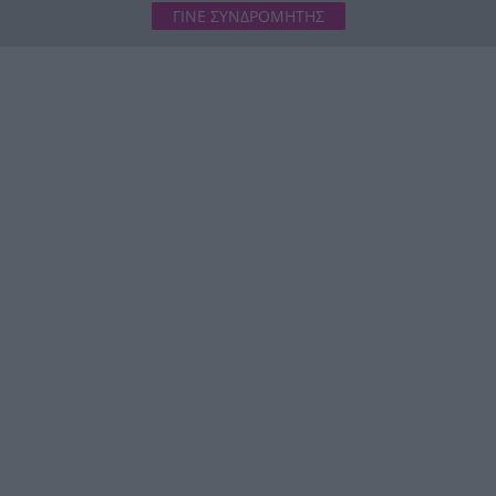
ΓΙΝΕ ΣΥΝΔΡΟΜΗΤΗΣ