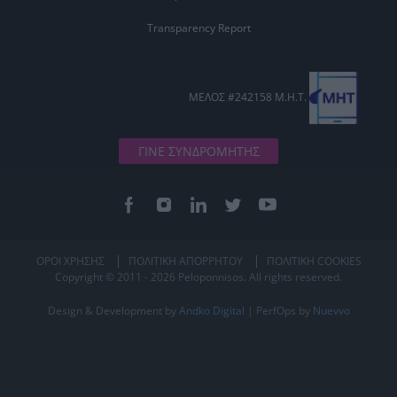
Transparency Report
ΜΕΛΟΣ #242158 Μ.Η.Τ.
ΓΙΝΕ ΣΥΝΔΡΟΜΗΤΗΣ
ΟΡΟΙ ΧΡΗΣΗΣ
ΠΟΛΙΤΙΚΗ ΑΠΟΡΡΗΤΟΥ
ΠΟΛΙΤΙΚΗ COOKIES
Copyright © 2011 - 2026 Peloponnisos. All rights reserved.
Design & Development by
Andko Digital
| PerfOps by
Nuevvo