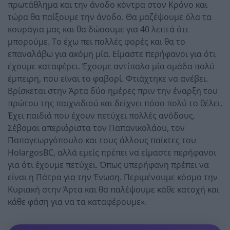
πρωτάθλημα και την άνοδο κόντρα στον Κρόνο και
τώρα θα παίξουμε την άνοδο. Θα μαζέψουμε όλα τα
κουράγια μας και θα δώσουμε για 40 λεπτά ότι
μπορούμε. Το έχω πει πολλές φορές και θα το
επαναλάβω για ακόμη μία. Είμαστε περήφανοι για ότι
έχουμε καταφέρει. Έχουμε αντίπαλο μία ομάδα πολύ
έμπειρη, που είναι το φαβορί. Φτιάχτηκε να ανέβει.
Βρίσκεται στην Άρτα δύο ημέρες πριν την έναρξη του
πρώτου της παιχνιδιού και δείχνει πόσο πολύ το θέλει.
Έχει παιδιά που έχουν πετύχει πολλές ανόδους.
Σέβομαι απεριόριστα τον Παπανικολάου, τον
Παπαγεωργόπουλο και τους άλλους παίκτες του
HolargosBC, αλλά εμείς πρέπει να είμαστε περήφανοι
για ότι έχουμε πετύχει. Όπως υπερήφανη πρέπει να
είναι η Πάτρα για την Ένωση. Περιμένουμε κόσμο την
Κυριακή στην Άρτα και θα παλέψουμε κάθε κατοχή και
κάθε φάση για να τα καταφέρουμε».