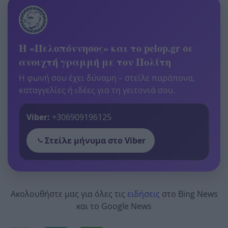
Η «Πελοπόννησος» και το pelop.gr σε
ανοιχτή γραμμή με τον Πολίτη
Η φωνή σου έχει δύναμη – στείλε παράπονα,
καταγγελίες ή ιδέες για τη γειτονιά σου.
Viber:
+306909196125
Στείλε μήνυμα στο Viber
Ακολουθήστε μας για όλες τις
ειδήσεις
στο Bing News
και το Google News