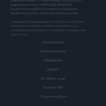
Δικαιούχος Domain: Π. ΗΛΕΚΤΡΟΝΙΚΕΣ ΕΚΔΟΣΕΙΣ Ι.Κ.Ε. -
Διαχειριστής Domain: ΛΟΥΛΟΥΔΗΣ ΘΕΟΔΩΡΟΣ
Διευθυντής Ιστοσελίδας: Κωνσταντίνος Καράπαπας
Διευθυντής Σύνταξης: Απόστολος Αναστασόπουλος
ΤΟ WWW.PELOP.GR ΣΥΜΜΟΡΦΩΝΕΤΑΙ ΜΕ ΤΗ ΣΥΣΤΑΣΗ (ΕΕ) 2018/334 ΤΗΣ
ΕΠΙΤΡΟΠΗΣ ΤΗΣ 1ΗΣ ΜΑΡΤΙΟΥ 2018 ΣΧΕΤΙΚΑ ΜΕ ΤΑ ΜΕΤΡΑ ΓΙΑ ΤΗΝ
ΑΠΟΤΕΛΕΣΜΑΤΙΚΗ ΑΝΤΙΜΕΤΩΠΙΣΗ ΤΟΥ ΠΑΡΑΝΟΜΟΥ ΠΕΡΙΕΧΟΜΕΝΟΥ ΣΤΟ
ΔΙΑΔΙΚΤΥΟ (L 63).
ΠΡΟΦΙΛ ΕΤΑΙΡΙΑΣ
ΣΗΜΕΙΑ ΔΙΑΝΟΜΗΣ
ΕΠΙΚΟΙΝΩΝΙΑ
ΕΙΔΗΣΕΙΣ
Οι ειδήσεις σε tag
Περιοδικό TRIP
Transparency Report