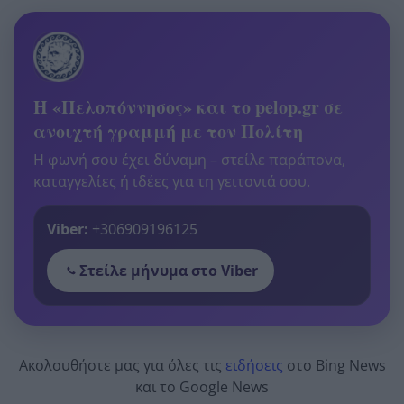
Η «Πελοπόννησος» και το pelop.gr σε
ανοιχτή γραμμή με τον Πολίτη
Η φωνή σου έχει δύναμη – στείλε παράπονα,
καταγγελίες ή ιδέες για τη γειτονιά σου.
Viber:
+306909196125
Στείλε μήνυμα στο Viber
Ακολουθήστε μας για όλες τις
ειδήσεις
στο Bing News
και το Google News