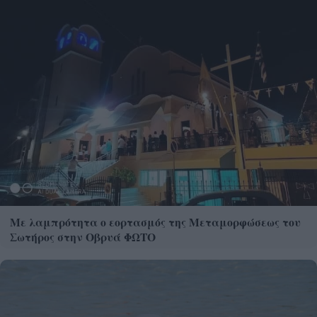
Με λαμπρότητα ο εορτασμός της Μεταμορφώσεως του
Σωτήρος στην Οβρυά ΦΩΤΟ