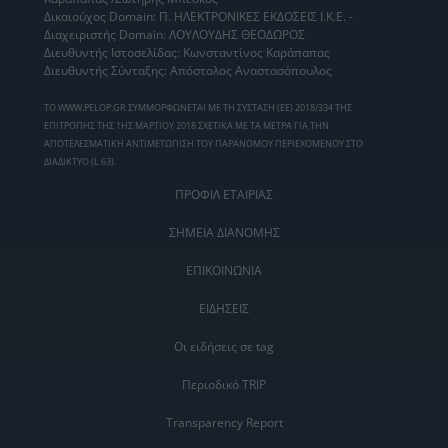
Δικαιούχος Domain: Π. ΗΛΕΚΤΡΟΝΙΚΕΣ ΕΚΔΟΣΕΙΣ Ι.Κ.Ε. -
Διαχειριστής Domain: ΛΟΥΛΟΥΔΗΣ ΘΕΟΔΩΡΟΣ
Διευθυντής Ιστοσελίδας: Κωνσταντίνος Καράπαπας
Διευθυντής Σύνταξης: Απόστολος Αναστασόπουλος
ΤΟ WWW.PELOP.GR ΣΥΜΜΟΡΦΩΝΕΤΑΙ ΜΕ ΤΗ ΣΥΣΤΑΣΗ (ΕΕ) 2018/334 ΤΗΣ
ΕΠΙΤΡΟΠΗΣ ΤΗΣ 1ΗΣ ΜΑΡΤΙΟΥ 2018 ΣΧΕΤΙΚΑ ΜΕ ΤΑ ΜΕΤΡΑ ΓΙΑ ΤΗΝ
ΑΠΟΤΕΛΕΣΜΑΤΙΚΗ ΑΝΤΙΜΕΤΩΠΙΣΗ ΤΟΥ ΠΑΡΑΝΟΜΟΥ ΠΕΡΙΕΧΟΜΕΝΟΥ ΣΤΟ
ΔΙΑΔΙΚΤΥΟ (L 63).
ΠΡΟΦΙΛ ΕΤΑΙΡΙΑΣ
ΣΗΜΕΙΑ ΔΙΑΝΟΜΗΣ
ΕΠΙΚΟΙΝΩΝΙΑ
ΕΙΔΗΣΕΙΣ
Οι ειδήσεις σε tag
Περιοδικό TRIP
Transparency Report