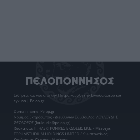
Ειδήσεις
και νέα από την
Πάτρα
και όλη την Ελλάδα άμεσα και
έγκυρα | Pelop.gr
Domain name: Pelop.gr
Νόμιμος Εκπρόσωπος - Διευθύνων Σύμβουλος: ΛΟΥΛΟΥΔΗΣ
ΘΕΟΔΩΡΟΣ (louloudis@pelop.gr)
Ιδιοκτησία: Π. ΗΛΕΚΤΡΟΝΙΚΕΣ ΕΚΔΟΣΕΙΣ Ι.Κ.Ε. - Μέτοχοι:
FORUMSTUDIUM HOLDINGS LIMITED / Κωνσταντίνος
Καράπαπας /Σωτήρης Μπέσκος