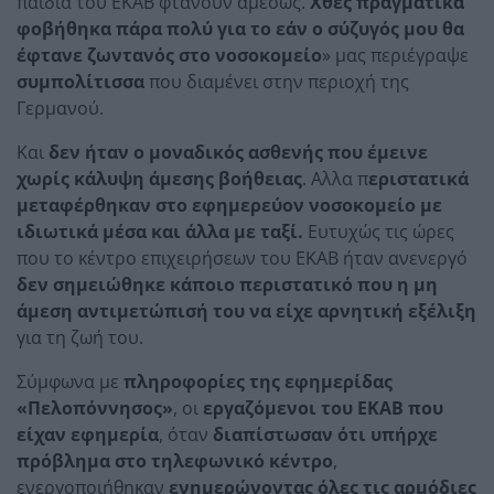
παιδιά του ΕΚΑΒ φτάνουν αμέσως.
Χθες πραγματικά
φοβήθηκα πάρα πολύ για το εάν ο σύζυγός μου θα
έφτανε ζωντανός στο νοσοκομείο
» μας περιέγραψε
συμπολίτισσα
που διαμένει στην περιοχή της
Γερμανού.
Και
δεν ήταν ο μοναδικός ασθενής που έμεινε
χωρίς κάλυψη άμεσης βοήθειας
. Αλλα π
εριστατικά
μεταφέρθηκαν στο εφημερεύον νοσοκομείο με
ιδιωτικά μέσα και άλλα με ταξί.
Ευτυχώς τις ώρες
που το κέντρο επιχειρήσεων του ΕΚΑΒ ήταν ανενεργό
δεν σημειώθηκε κάποιο περιστατικό που η μη
άμεση αντιμετώπισή του να είχε αρνητική εξέλιξη
για τη ζωή του.
Σύμφωνα με
πληροφορίες της εφημερίδας
«Πελοπόννησος»
, οι
εργαζόμενοι του ΕΚΑΒ που
είχαν εφημερία
, όταν
διαπίστωσαν ότι υπήρχε
πρόβλημα στο τηλεφωνικό κέντρο
,
ενεργοποιήθηκαν
ενημερώνοντας όλες τις αρμόδιες