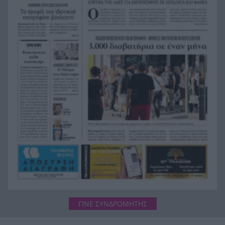
Παγκοσμίου
Σοκ στην Πάτρα, βρέθηκε απαγχονισμένος
20:12
63χρονος, δίπλα του εντοπίστηκε σημείωμα
Ράγισαν και οι πέτρες στην κηδεία του Φράνκο
20:00
Μπαρέζι, χιλιάδες στο τελευταίο αντίο στον
μεγάλο αρχηγό της Μίλαν
ΓΙΝΕ ΣΥΝΔΡΟΜΗΤΗΣ