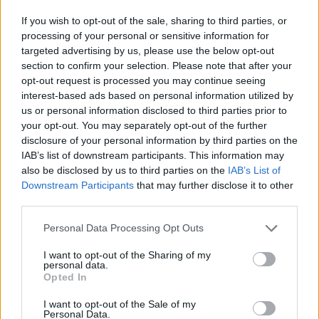
If you wish to opt-out of the sale, sharing to third parties, or
processing of your personal or sensitive information for
Viber:
+306909196125
targeted advertising by us, please use the below opt-out
section to confirm your selection. Please note that after your
Στείλε μήνυμα στο Viber
opt-out request is processed you may continue seeing
interest-based ads based on personal information utilized by
us or personal information disclosed to third parties prior to
your opt-out. You may separately opt-out of the further
disclosure of your personal information by third parties on the
Ακολουθήστε μας για όλες τις
ειδήσεις
στο Bing News
IAB’s list of downstream participants. This information may
και το Google News
also be disclosed by us to third parties on the
IAB’s List of
Downstream Participants
that may further disclose it to other
third parties.
Please note that this website/app uses one or more Google
Personal Data Processing Opt Outs
services and may gather and store information including but
not limited to your visit or usage behaviour. You may click to
I want to opt-out of the Sharing of my
personal data.
grant or deny consent to Google and its third-party tags to
Opted In
use your data for below specified purposes in below Google
consent section.
I want to opt-out of the Sale of my
Personal Data.