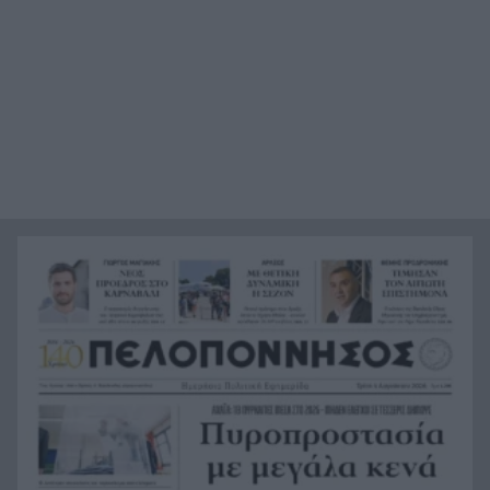
«Βρέθηκε εντός καταψύκτη σορός ανδρός, η
21:36
οποία ανήκει στον αποβιώσαντα 90χρονο», η
ΕΛΑΣ για τη φρίκη στον Μυστρά
Τα λιωμένα καλώδια της μεγάλης καταστροφής,
21:24
έτσι ξεκίνησε η φωτιά σε Αττική και Βοιωτία
Σημαντική ενίσχυση για τον Αίαντα ΑΣΑΑ
21:12
Κοριτσάκι τριών χρονών παγιδεύτηκε σε παιδική
21:00
κουζίνα στις ΗΠΑ και πέθανε
Με τα αδέλφια Ανδρέα και Κωνσταντίνο
20:48
Μπιτσάκο η Εθνική ανδρών στους Μεσογειακούς
Πέταξε στα σκουπίδια δελτίο που κέρδιζε ένα
20:36
εκατομμύριο στο ΛΟΤΤΟ, αλλά έψαξε και το
βρήκε!
H Εθνική Νέων Γυναικών καθάρισε την
20:23
Πορτογαλία και πέρασε στους «8» του