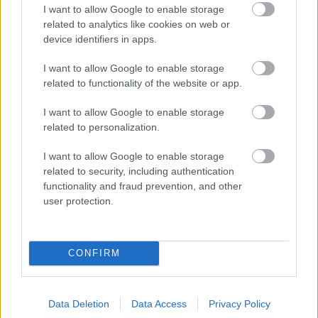
I want to allow Google to enable storage
related to analytics like cookies on web or
device identifiers in apps.
I want to allow Google to enable storage
related to functionality of the website or app.
ΡΟΗ ΕΙΔΗΣΕΩΝ
I want to allow Google to enable storage
«Δεν αποζητώ τον έρωτα, ούτε όμως και τον
23:57
related to personalization.
ακυρώνω», αποκαλυπτική η Ζέτα Μακρυπούλια
I want to allow Google to enable storage
Το μεγάλο ρεκόρ του Κριστιάνο Ρονάλντο, που
23:39
related to security, including authentication
δύσκολα θα καταρριφθεί
functionality and fraud prevention, and other
user protection.
Νύχτα: Έβδομη σύλληψη για τις επιθέσεις σε
23:21
καταστήματα στην Πάτρα
CONFIRM
Ο Ολυμπιακός ακίνδυνος δεν βρήκε λύσεις και
23:00
γκολ, έμεινε στο μηδέν με τη Ναϊμέγκεν
ΟΛΕΣ ΟΙ ΕΙΔΗΣΕΙΣ
Η μεγάλη κλήρωση του Τζόκερ
22:51
Data Deletion
Data Access
Privacy Policy