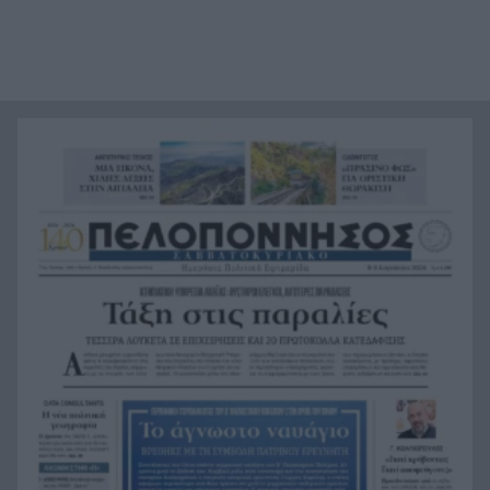
«Ιδιαίτερα δυσμενείς πυρομετεωρολογικές
16:24
συνθήκες αναμένονται το επόμενο 48ωρο»,
κόκκινος συναγερμός για 6 περιφέρειες
«Φοβόμουν ότι θα πεθάνω»: Μαθήτρια
16:22
περιγράφει την επίθεση σε σχολείο της
Ταϊλάνδης με 9 νεκρούς
Τεράστιο πλήγμα και βαρύ πένθος για τον
16:12
Λιονέλ Μέσι, πέθανε ο πατέρας του
Αυτά είναι τα 8 φρούτα με την περισσότερη
16:11
πρωτεΐνη
Αποκαλύφθηκε η ταυτότητα της γυναίκας, που η
16:02
σορός της βρέθηκε σε προχωρημένη σήψη στον
Λυκαβηττό
Το «Λάθος» του Σαμαράκη επιστρέφει: Η
15:55
ελληνική δυστοπία πριν από το «Black Mirror»