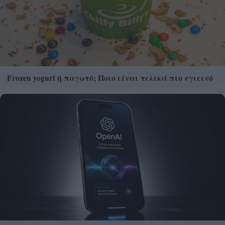
Frozen yogurt ή παγωτό; Ποιο είναι τελικά πιο υγιεινό