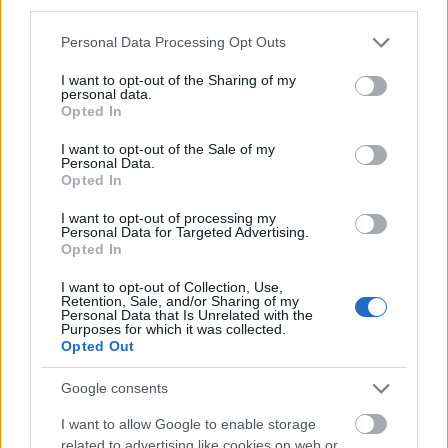
third parties.
Please note that this website/app uses one or more Google
Personal Data Processing Opt Outs
services and may gather and store information including but
not limited to your visit or usage behaviour. You may click to
I want to opt-out of the Sharing of my
personal data.
grant or deny consent to Google and its third-party tags to
Opted In
use your data for below specified purposes in below Google
consent section.
I want to opt-out of the Sale of my
Personal Data.
Opted In
I want to opt-out of processing my
Personal Data for Targeted Advertising.
Opted In
Το άθλημα της μακροζωίας: Χαρίζει έως και 5
I want to opt-out of Collection, Use,
επιπλέον χρόνια ζωής
Retention, Sale, and/or Sharing of my
Personal Data that Is Unrelated with the
Purposes for which it was collected.
Opted Out
Google consents
I want to allow Google to enable storage
related to advertising like cookies on web or