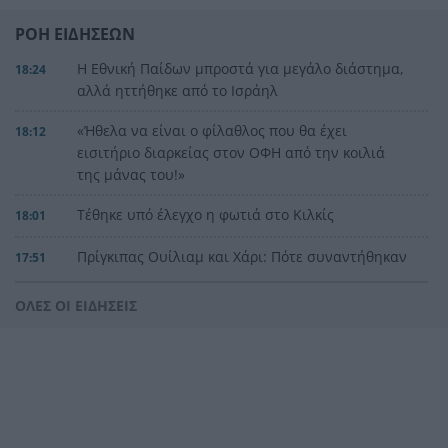
ΡΟΗ ΕΙΔΗΣΕΩΝ
Η Εθνική Παίδων μπροστά για μεγάλο διάστημα,
18:24
αλλά ηττήθηκε από το Ισράηλ
«Ήθελα να είναι ο φίλαθλος που θα έχει
18:12
εισιτήριο διαρκείας στον ΟΦΗ από την κοιλιά
της μάνας του!»
Τέθηκε υπό έλεγχο η φωτιά στο Κιλκίς
18:01
Πρίγκιπας Ουίλιαμ και Χάρι: Πότε συναντήθηκαν
17:51
τελευταία φορά – Στο μηδέν οι σχέσεις τους
ΟΛΕΣ ΟΙ ΕΙΔΗΣΕΙΣ
Κιλκίς: Φωτιά, επιχειρούν τρία αεροσκάφη, 28
17:43
πυροσβέστες, εθελοντές και 9 οχήματα
Αντόνιο Μπαντέρας: Γιατί άφησε το Χόλιγουντ
17:38
και επέστρεψε στη Μάλαγα
Τραγωδία, ανασύρθηκε νεκρός 43χρονος από τη
17:34