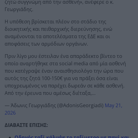
ζητώ συγγνώμη από την ασθενή», ανέφερε ο κ.
Γεωργιάδης.
Η υπόθεση βρίσκεται πλέον στο στάδιο της
διοικητικής και πειθαρχικής διερεύνησης, ενώ
αναμένονται τα αποτελέσματα της ΕΔΕ και οι
αποφάσεις των αρμόδιων οργάνων.
Πριν λίγο μου έστειλαν ένα απαράδεκτο βίντεο το
οποίο αναρτήθηκε στα social media από μία ασθενή
που κατέγραψε έναν αναισθησιολόγο την ώρα που
αυτός της ζητά 100-150€ για να πράξει όσα είναι
υποχρεωμένος να παρέχει δωρεάν σε κάθε ασθενή.
Από την έρευνα που αμέσως διέταξα,…
— Άδωνις Γεωργιάδης (@AdonisGeorgiadi)
May 21,
2026
ΔΙΑΒΑΣΤΕ ΕΠΙΣΗΣ:
Οδηγός ταξί κάλυψε το ταξίμετρο με πανί και