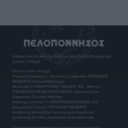
Ειδήσεις
και νέα από την
Πάτρα
και όλη την Ελλάδα άμεσα και
έγκυρα | Pelop.gr
Domain name: Pelop.gr
Νόμιμος Εκπρόσωπος - Διευθύνων Σύμβουλος: ΛΟΥΛΟΥΔΗΣ
ΘΕΟΔΩΡΟΣ (louloudis@pelop.gr)
Ιδιοκτησία: Π. ΗΛΕΚΤΡΟΝΙΚΕΣ ΕΚΔΟΣΕΙΣ Ι.Κ.Ε. - Μέτοχοι:
FORUMSTUDIUM HOLDINGS LIMITED / Κωνσταντίνος
Καράπαπας /Σωτήρης Μπέσκος
Δικαιούχος Domain: Π. ΗΛΕΚΤΡΟΝΙΚΕΣ ΕΚΔΟΣΕΙΣ Ι.Κ.Ε. -
Διαχειριστής Domain: ΛΟΥΛΟΥΔΗΣ ΘΕΟΔΩΡΟΣ
Διευθυντής Ιστοσελίδας: Κωνσταντίνος Καράπαπας
Διευθυντής Σύνταξης: Απόστολος Αναστασόπουλος
ΤΟ WWW.PELOP.GR ΣΥΜΜΟΡΦΩΝΕΤΑΙ ΜΕ ΤΗ ΣΥΣΤΑΣΗ (ΕΕ) 2018/334 ΤΗΣ