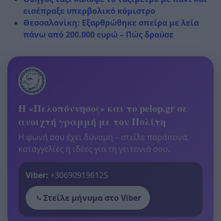
εισέπραξε υπερβολικό κόμιστρο
Θεσσαλονίκη: Εξαρθρώθηκε σπείρα με λεία
πάνω από 200.000 ευρώ – Πώς δρούσε
Η «Πελοπόννησος» και το pelop.gr σε
ανοιχτή γραμμή με τον Πολίτη
Η φωνή σου έχει δύναμη – στείλε παράπονα,
καταγγελίες ή ιδέες για τη γειτονιά σου.
Viber:
+306909196125
Στείλε μήνυμα στο Viber