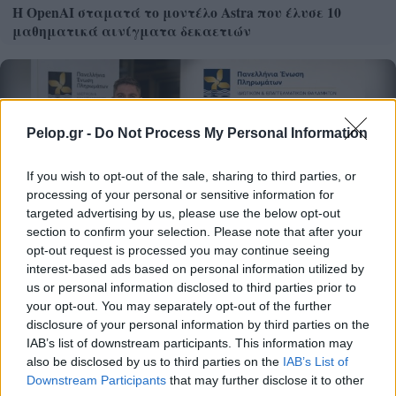
Η OpenAI σταματά το μοντέλο Astra που έλυσε 10
μαθηματικά αινίγματα δεκαετιών
Pelop.gr -
Do Not Process My Personal Information
If you wish to opt-out of the sale, sharing to third parties, or
processing of your personal or sensitive information for
targeted advertising by us, please use the below opt-out
section to confirm your selection. Please note that after your
opt-out request is processed you may continue seeing
interest-based ads based on personal information utilized by
us or personal information disclosed to third parties prior to
Δωρεά απινιδωτή στην Κοινότητα Κουραμάδων
your opt-out. You may separately opt-out of the further
Κέρκυρας από την Π.Ε.Π.Ι.Ε.Θ
disclosure of your personal information by third parties on the
IAB’s list of downstream participants. This information may
also be disclosed by us to third parties on the
IAB’s List of
Downstream Participants
that may further disclose it to other