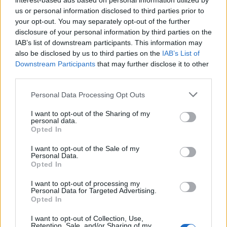
interest-based ads based on personal information utilized by
us or personal information disclosed to third parties prior to
your opt-out. You may separately opt-out of the further
disclosure of your personal information by third parties on the
IAB’s list of downstream participants. This information may
also be disclosed by us to third parties on the
IAB’s List of
Downstream Participants
that may further disclose it to other
third parties.
Θηλασμός: Το «θαύμα» των πρώτων 1.000 ημερών – Τι
συμβαίνει στον εγκέφαλο του μωρού
Please note that this website/app uses one or more Google
Personal Data Processing Opt Outs
services and may gather and store information including but
not limited to your visit or usage behaviour. You may click to
I want to opt-out of the Sharing of my
personal data.
grant or deny consent to Google and its third-party tags to
Opted In
use your data for below specified purposes in below Google
consent section.
I want to opt-out of the Sale of my
Personal Data.
Opted In
I want to opt-out of processing my
Personal Data for Targeted Advertising.
Opted In
I want to opt-out of Collection, Use,
Retention, Sale, and/or Sharing of my