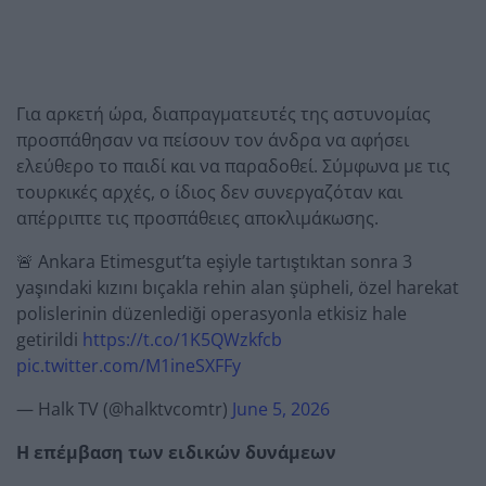
Για αρκετή ώρα, διαπραγματευτές της αστυνομίας
προσπάθησαν να πείσουν τον άνδρα να αφήσει
ελεύθερο το παιδί και να παραδοθεί. Σύμφωνα με τις
τουρκικές αρχές, ο ίδιος δεν συνεργαζόταν και
απέρριπτε τις προσπάθειες αποκλιμάκωσης.
🚨 Ankara Etimesgut’ta eşiyle tartıştıktan sonra 3
yaşındaki kızını bıçakla rehin alan şüpheli, özel harekat
polislerinin düzenlediği operasyonla etkisiz hale
getirildi
https://t.co/1K5QWzkfcb
pic.twitter.com/M1ineSXFFy
— Halk TV (@halktvcomtr)
June 5, 2026
Η επέμβαση των ειδικών δυνάμεων