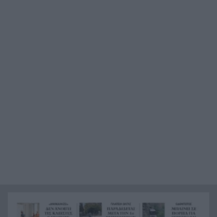
«κόκκινο»
Καιρός: «Ψήνεται» η χώρα με 38άρια – Βοριάδες
7:06
έως 7 μποφόρ και τοπικές καταιγίδες, η
πρόγνωση για την Πάτρα
Προσοχή στο πιάτο: Οι τροφές που μπορεί να
23:22
«συγκρουστούν» με φάρμακα
Σύγκρουση ελικοπτέρων στην Ψάθα: Στο
23:05
μικροσκόπιο ο συντονισμός της επιχείρησης
«Φωτιές-ανεμοστρόβιλοι»: Το σπάνιο φαινόμενο
22:53
που κάνει τις πυρκαγιές ακόμη πιο επικίνδυνες
στην Ευρώπη
Ουκρανία: Η αόρατη σύγκρουση της τεχνολογίας
22:45
– Drones, δορυφόροι και AI στην πρώτη γραμμή
Το βραδινό που χορταίνει και βοηθά στον
22:34
έλεγχο του βάρους