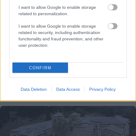
I want to allow Google to enable storage
related to personalization.
I want to allow Google to enable storage
related to security, including authentication
functionality and fraud prevention, and other
user protection.
CONFIRM
Ελαστικά & Καλοκαίρι: Πώς να ελέγξετε τα λάστιχα
Data Deletion
Data Access
Privacy Policy
σε 2 λεπτά πριν το ταξίδι