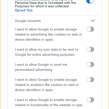
Personal Data that Is Unrelated with the
Purposes for which it was collected.
Opted Out
Χρησιμοποιείς Google passkeys για τους κωδικούς σου;
Και όμως μπορούν να τους κλέψουν
Google consents
I want to allow Google to enable storage
related to advertising like cookies on web or
device identifiers in apps.
I want to allow my user data to be sent to
Google for online advertising purposes.
I want to allow Google to send me
personalized advertising.
I want to allow Google to enable storage
related to analytics like cookies on web or
Ο Παγκαλαβρυτινός Σύλλογος Πατρών στο 22ο
device identifiers in apps.
Αντάμωμα στη
I want to allow Google to enable storage
related to functionality of the website or app.