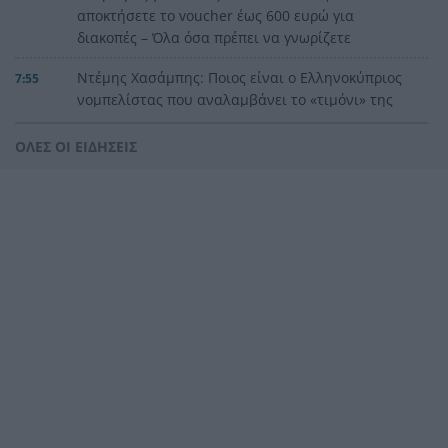
αποκτήσετε το voucher έως 600 ευρώ για
διακοπές – Όλα όσα πρέπει να γνωρίζετε
Ντέμης Χασάμπης: Ποιος είναι ο Ελληνοκύπριος
7:55
νομπελίστας που αναλαμβάνει το «τιμόνι» της
AI της Google
ΟΛΕΣ ΟΙ ΕΙΔΗΣΕΙΣ
Συναγερμός στα Στενά του Ορμούζ: Δύο εκρήξεις
7:44
κοντά σε δεξαμενόπλοιο
Συναγερμός στο Λασίθι: Φωτιά κοντά στο
7:38
Καρύδι, ήχησε το 112
Το παράδοξο της Υγείας
7:30
«Πολωμένο μελτέμι»: Το σπάνιο καιρικό
7:23
φαινόμενο 50ετίας που «έκαψε» Αττική και
Βοιωτία
Συναγερμός για τις πυρκαγιές: Υψηλός κίνδυνος
7:15
στη Δυτ. Ελλάδα, ποιες περιοχές βρίσκονται στο