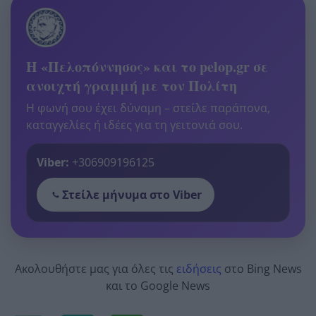
Η «Πελοπόννησος» και το pelop.gr σε
ανοιχτή γραμμή με τον Πολίτη
Η φωνή σου έχει δύναμη – στείλε παράπονα,
καταγγελίες ή ιδέες για τη γειτονιά σου.
Viber:
+306909196125
Στείλε μήνυμα στο Viber
Ακολουθήστε μας για όλες τις
ειδήσεις
στο Bing News
και το Google News