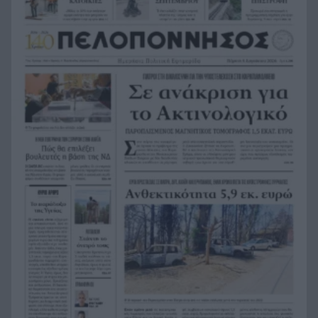
Ο Ελληνοκύπριος νομπελίστας Ντέμης
22:23
Χασάμπης στο «τιμόνι» της Google AI
HELLENiQ ENERGY: Έως 25 εκατ. ευρώ για έργα
22:15
αποκατάστασης στις πυρόπληκτες περιοχές
Οι ξηροί καρποί που αξίζει να βάλεις στη
22:06
διατροφή σου αν θέλεις να επενδύσεις στη
μακροζωία
Ηλεκτρική διασύνδεση Ελλάδας – Κύπρου:
21:53
Μπήκε η Meridiam στο έργο του ΑΔΜΗΕ
Η Σκόπελος στους κορυφαίους
21:45
κινηματογραφικούς προορισμούς της Μεσογείου
Πώς το φαγόπυρο μπορεί να συμβάλει στον
21:37
έλεγχο του βάρους