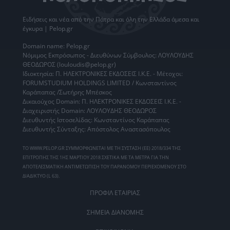
Ειδήσεις
και νέα από την
Πάτρα
και όλη την Ελλάδα άμεσα και
έγκυρα | Pelop.gr
Domain name: Pelop.gr
Νόμιμος Εκπρόσωπος - Διευθύνων Σύμβουλος: ΛΟΥΛΟΥΔΗΣ
ΘΕΟΔΩΡΟΣ (louloudis@pelop.gr)
Ιδιοκτησία: Π. ΗΛΕΚΤΡΟΝΙΚΕΣ ΕΚΔΟΣΕΙΣ Ι.Κ.Ε. - Μέτοχοι:
FORUMSTUDIUM HOLDINGS LIMITED / Κωνσταντίνος
Καράπαπας /Σωτήρης Μπέσκος
Δικαιούχος Domain: Π. ΗΛΕΚΤΡΟΝΙΚΕΣ ΕΚΔΟΣΕΙΣ Ι.Κ.Ε. -
Διαχειριστής Domain: ΛΟΥΛΟΥΔΗΣ ΘΕΟΔΩΡΟΣ
Διευθυντής Ιστοσελίδας: Κωνσταντίνος Καράπαπας
Διευθυντής Σύνταξης: Απόστολος Αναστασόπουλος
ΤΟ WWW.PELOP.GR ΣΥΜΜΟΡΦΩΝΕΤΑΙ ΜΕ ΤΗ ΣΥΣΤΑΣΗ (ΕΕ) 2018/334 ΤΗΣ
ΕΠΙΤΡΟΠΗΣ ΤΗΣ 1ΗΣ ΜΑΡΤΙΟΥ 2018 ΣΧΕΤΙΚΑ ΜΕ ΤΑ ΜΕΤΡΑ ΓΙΑ ΤΗΝ
ΑΠΟΤΕΛΕΣΜΑΤΙΚΗ ΑΝΤΙΜΕΤΩΠΙΣΗ ΤΟΥ ΠΑΡΑΝΟΜΟΥ ΠΕΡΙΕΧΟΜΕΝΟΥ ΣΤΟ
ΔΙΑΔΙΚΤΥΟ (L 63).
ΠΡΟΦΙΛ ΕΤΑΙΡΙΑΣ
ΣΗΜΕΙΑ ΔΙΑΝΟΜΗΣ