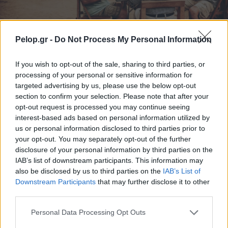
Pelop.gr -
Do Not Process My Personal Information
If you wish to opt-out of the sale, sharing to third parties, or
Ποιοι δικαιούνται σύνταξη 409 ευρώ χωρίς ένσημα
processing of your personal or sensitive information for
targeted advertising by us, please use the below opt-out
section to confirm your selection. Please note that after your
opt-out request is processed you may continue seeing
interest-based ads based on personal information utilized by
us or personal information disclosed to third parties prior to
your opt-out. You may separately opt-out of the further
disclosure of your personal information by third parties on the
IAB’s list of downstream participants. This information may
also be disclosed by us to third parties on the
IAB’s List of
Downstream Participants
that may further disclose it to other
third parties.
Please note that this website/app uses one or more Google
Η Apple αποφασίζει ποιος μένει και ποιος φεύγει και
Personal Data Processing Opt Outs
services and may gather and store information including but
οι κανόνες δεν είναι ίδιοι για όλους