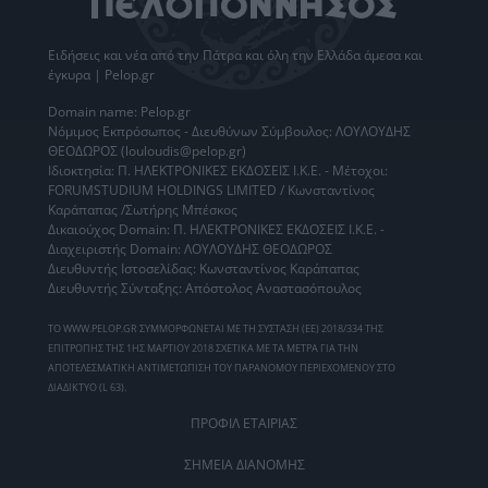
Ειδήσεις
και νέα από την
Πάτρα
και όλη την Ελλάδα άμεσα και
έγκυρα | Pelop.gr
Domain name: Pelop.gr
Νόμιμος Εκπρόσωπος - Διευθύνων Σύμβουλος: ΛΟΥΛΟΥΔΗΣ
ΘΕΟΔΩΡΟΣ (louloudis@pelop.gr)
Ιδιοκτησία: Π. ΗΛΕΚΤΡΟΝΙΚΕΣ ΕΚΔΟΣΕΙΣ Ι.Κ.Ε. - Μέτοχοι:
FORUMSTUDIUM HOLDINGS LIMITED / Κωνσταντίνος
Καράπαπας /Σωτήρης Μπέσκος
Δικαιούχος Domain: Π. ΗΛΕΚΤΡΟΝΙΚΕΣ ΕΚΔΟΣΕΙΣ Ι.Κ.Ε. -
Διαχειριστής Domain: ΛΟΥΛΟΥΔΗΣ ΘΕΟΔΩΡΟΣ
Διευθυντής Ιστοσελίδας: Κωνσταντίνος Καράπαπας
Διευθυντής Σύνταξης: Απόστολος Αναστασόπουλος
ΤΟ WWW.PELOP.GR ΣΥΜΜΟΡΦΩΝΕΤΑΙ ΜΕ ΤΗ ΣΥΣΤΑΣΗ (ΕΕ) 2018/334 ΤΗΣ
ΕΠΙΤΡΟΠΗΣ ΤΗΣ 1ΗΣ ΜΑΡΤΙΟΥ 2018 ΣΧΕΤΙΚΑ ΜΕ ΤΑ ΜΕΤΡΑ ΓΙΑ ΤΗΝ
ΑΠΟΤΕΛΕΣΜΑΤΙΚΗ ΑΝΤΙΜΕΤΩΠΙΣΗ ΤΟΥ ΠΑΡΑΝΟΜΟΥ ΠΕΡΙΕΧΟΜΕΝΟΥ ΣΤΟ
ΔΙΑΔΙΚΤΥΟ (L 63).
ΠΡΟΦΙΛ ΕΤΑΙΡΙΑΣ
ΣΗΜΕΙΑ ΔΙΑΝΟΜΗΣ