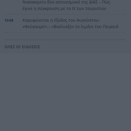
Νοσοκομείο δύο αστυνομικοί της ΔΙΑΣ – Πώς
έγινε η σύγκρουση με το ΙΧ των τουριστών
Κορυφώνεται η έξοδος του Αυγούστου:
10:08
«Φεύγουμε!» – «Βούλιαξε» το λιμάνι του Πειραιά
Η Αιγιάλεια έχασε την ασπίδα της: Γιατί
10:00
καιγόμαστε
ΟΛΕΣ ΟΙ ΕΙΔΗΣΕΙΣ
Τέλος στην ταλαιπωρία: Πώς θα βγάζουμε
9:47
πινακίδες κυκλοφορίας με ένα «κλικ» στο gov.gr
Η άγνωστη εξομολόγηση της Μέριλιν: «Θα
9:40
ήθελα να είχα γεννηθεί στην Ελλάδα»
Ανάπτυξη αλλά και ακρίβεια: Γιατί η ελληνική
9:33
οικονομία μεγαλώνει και οι πολίτες δεν το
αισθάνονται
Εορτολόγιο: Ποιοι γιορτάζουν σήμερα
9:25
Χρυσό εξάμηνο για τις τράπεζες: «Mπαράζ»
9:18