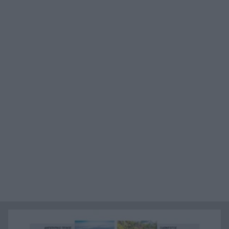
νέων δανείων 15 δισ. ευρώ και η έκπληξη στις
προμήθειες
Δυτική Ελλάδα: Σε αυξημένη επιφυλακή για
9:12
φωτιές – Υψηλός κίνδυνος σε Αχαΐα, Ηλεία και
Αιτωλοακαρνανία
Καιρός: «Καμίνι» η Δυτική Ελλάδα – Στα ύψη ο
9:03
υδράργυρος, πού θα χτυπήσει 40άρι και πότε
ενισχύονται οι άνεμοι
Αυτές είναι οι πέντε που δυναμώνουν τα οστά
22:59
και παράλληλα μειώνουν τον κίνδυνο
κατάγματος
Πώς η κατάχρηση του κινητού τηλεφώνου
22:39
δημιουργεί προβλήματα στο σώμα μας
Για αυτούς τους λόγους οι σκύλοι φοβούνται
22:21
πάρα πολύ τις ηλεκτρικές σκούπες