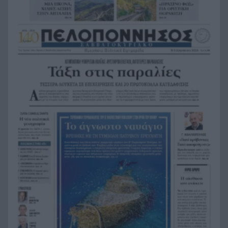
Ξυλοδαρμός Βρετανού στην Κρήτη από πέντε
22:00
νεαρούς νταήδες
Ευρωπαϊκό πρωτάθλημα στίβου με Τεντόγλου,
21:55
Καραλή, Στεφανίδη, Ντρισμπιώτη, Τζένγκο
Η αβλεψία στην τραγωδία της Πάρου, έτσι έγινε
21:45
το μεγάλο κακό με τον πνιγμό του 4χρονου,
πολλά τα ερωτηματικά
Πάνω από ένα εκατ. ευρώ τα πρόστιμα από τις
21:36
αρχές του χρόνου, νέες συλλήψεις σε Κορινθία,
Λέσβο
Ενίσχυση στη θέση «1» για τον Αίαντα ΑΣΑΑ
21:24
Ιράν: Όροι που «καίνε» για το άνοιγμα των
21:12
Στενών του Ορμούζ