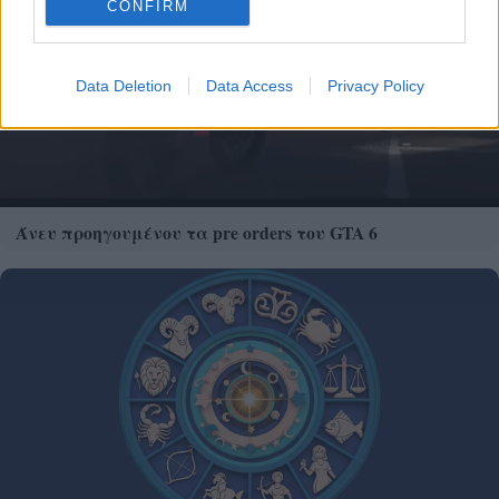
CONFIRM
Data Deletion
Data Access
Privacy Policy
Άνευ προηγουμένου τα pre orders του GTA 6