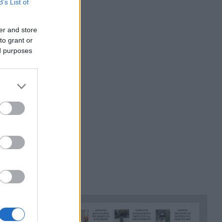
B’s List of
«Ένα τέταρτο γινόταν ΚΑΡΠΑ.
21:48
Δεν βρίσκαμε σημάδια ζωής»,
συγκλονίζει ο ναυαγοσώστης
er and store
για τον πνιγμό στα Μάλια
to grant or
ed purposes
Ο καύσωνας λιώνει τους
21:36
Σλοβάκους, ρεκόρ με 42,2
βαθμούς Κελσίου
Άρτα: Συνελήφθησαν ο
21:24
διευθυντής κι ο τεχνικός
ασφαλείας του ΔΕΔΔΗΕ
Τραγικό περιστατικό, τράκαρε
21:12
με αγριογούρουνο στη Β.
Εύβοια και έχασε τη ζωή του
Αλλάζουν τα πάντα στη Δανία
21:00
λόγω της τεχνικής
νοημοσύνης, οι μαθητές θα
παρουσιάσουν προφορικά τις