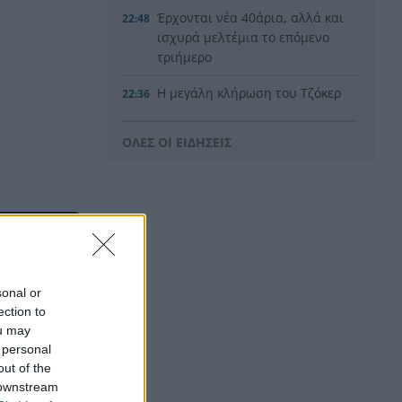
Έρχονται νέα 40άρια, αλλά και
22:48
ισχυρά μελτέμια το επόμενο
τριήμερο
Η μεγάλη κλήρωση του Τζόκερ
22:36
Η Παναχαϊκή ανακοίνωσε
22:24
ΟΛΕΣ ΟΙ ΕΙΔΗΣΕΙΣ
πρωτότυπα και Νικολάου,
ΦΩΤΟ
«Δεν χάσαμε μόνο ένα σπίτι»,
22:12
η τρομερή ιστορία οικογένειας
από τη Βρετανία που
καταστράφηκε στις φωτιές
στην Αιγιάλεια
sonal or
ection to
Καταγγελία ερευνητή του
22:00
ou may
ΑΠΘ: «Χυδαίο τραμπουκισμό
 personal
από τους διάφορους
out of the
“φιλόζωους”»
 downstream