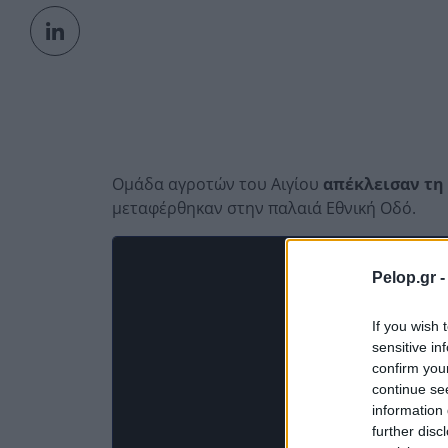
Ομάδα αγροτών του Αιγίου
απέκλεισαν τη 
μεταφέρθηκαν στην παλαιά Eθνική Οδό.
Pelop.gr 
If you wish 
sensitive in
confirm you
continue se
information 
further disc