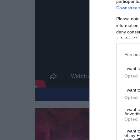
participants
Downstream 
Please note
information 
deny consent
in below Go
Persona
I want t
Opted 
I want t
Κάνε εγγραφή στο
Opted 
I want 
Advertis
Opted 
I want t
of my P
was col