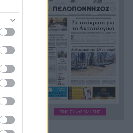
εργασίες τους
Το τελευταίο «αντίο» στην
20:36
τελετή αποτέφρωσης του
συντονιστή που σκοτώθηκε
μετά τη σύγκρουση
ελικοπτέρων στην Ψάθα,
ΦΩΤΟ
Στιγμές αγωνίας και θρίλερ
20:24
στο Αίγιο: Οδηγός λεωφορείου
έχασε τις αισθήσεις του και τη
ζωή του! ΦΩΤΟ
Κόκκινα τα 118 κτίρια στις 325
20:12
αυτοψίες των πληγεισών
περιοχών από τις
καταστροφικές πυρκαγιές
ΓΙΝΕ ΣΥΝΔΡΟΜΗΤΗΣ
Η ανακοίνωση της ΕΑΠ για
20:00
Βασιλάκο και Μαμάση