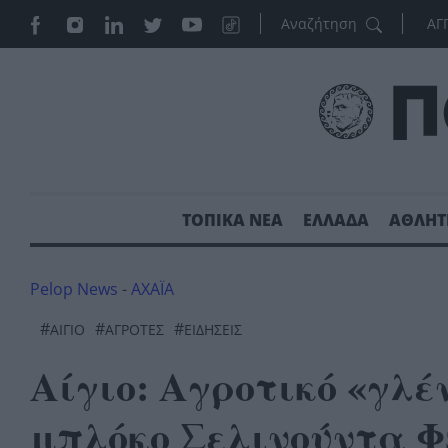
ΑΓ
ΤΟΠΙΚΑ ΝΕΑ
ΕΛΛΑΔΑ
ΑΘΛΗΤ
Pelop News
-
ΑΧΑΪΑ
#
#
#
ΑΊΓΙΟ
ΑΓΡΌΤΕΣ
ΕΙΔΗΣΕΙΣ
Αίγιο: Αγροτικό «γλέ
μπλόκο Σελινούντα