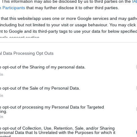
. This information may also be disclosed by us to third parties on the
IA
Participants
that may further disclose it to other third parties.
 that this website/app uses one or more Google services and may gath
including but not limited to your visit or usage behaviour. You may click 
 to Google and its third-party tags to use your data for below specifi
ogle consent section.
l Data Processing Opt Outs
o opt-out of the Sharing of my personal data.
In
o opt-out of the Sale of my Personal Data.
Pelop
για περισσότερα videos
In
to opt-out of processing my Personal Data for Targeted
ing.
In
o opt-out of Collection, Use, Retention, Sale, and/or Sharing
ersonal Data that Is Unrelated with the Purposes for which it
lected.