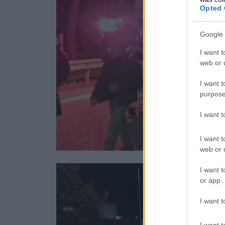
Opted 
Google 
I want t
web or d
I want t
purpose
I want 
I want t
web or d
I want t
or app.
I want t
I want t