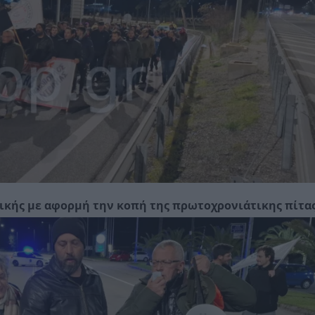
σικής με αφορμή την κοπή της πρωτοχρονιάτικης πίτας