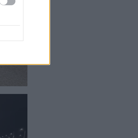
Γιατί οδηγήθηκαν στη φυλακή
19:48
οι οι δύο Ινδοί, που
κατηγορούνται για τη
δολοφονία του 58χρονου
ψυχολόγου στο Ναύπλιο,
ΒΙΝΤΕΟ