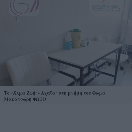
Το «Άλμα Ζωής» Αχαΐας στη μνήμη του Θωμά
Μακατσώρη ΦΩΤΟ