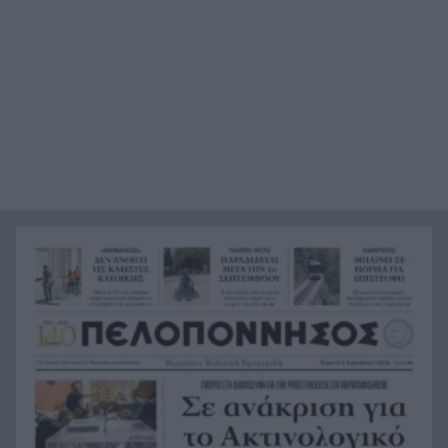
Στον ανακριτή οι δύο κατηγορούμενοι για τη
12:31
δολοφονία του ψυχολόγου στο Ναύπλιο
Ηλ. Μελέτης: «Πολλοί γονείς παρασυρόμαστε
12:29
από την εξουσία»
Παναχαϊκή: Πρόσθεσε φρεσκάδα και εμπειρία
12:23
Τον εγκατέλειψαν μετά από ηλεκτροπληξία σε
12:19
απόπειρα κλοπής καλωδίων – Δύο συλλήψεις για
τον θάνατο του 72χρονου
Γερμανία: Συνέλαβαν Ουκρανό με την κατηγορία
12:14
της κατασκοπίας
Πόρτο: Η πόλη του κρασιού, τι να δείτε
12:08
Λίβανος: Βομβαρδισμοί εν μέσω συνομιλιών στη
11:59
Ρώμη, εύθραυστη η εκεχειρία
Η φωτιά έσβησε το όνειρό τους στην Αιγιάλεια
11:55