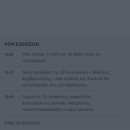
ΡΟΗ ΕΙΔΗΣΕΩΝ
Ράλι Ιονίου: Ο ΙΟΠ την 3η θέση στην 1η
13:28
ιστιοδρομία
Νέος πρόεδρος της ΔΕΥΑ Δυμαίων ο Βασίλης
13:27
Καρβουνιάρης – «Με ευθύνη και δουλειά θα
ανταποκριθώ στη νέα πρόκληση»
Γερμανία: Οι υπηρεσίες ασφαλείας
13:25
καταγγέλλουν ρωσικές εκστρατείες
παραπληροφόρησης ενόψει εκλογών
Συγκινητική διάσωση νεαρού γύπα που
13:18
ΟΛΕΣ ΟΙ ΕΙΔΗΣΕΙΣ
εγκλωβίστηκε σε φαράγγι στην Κρήτη