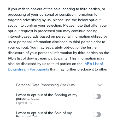
If you wish to opt-out of the sale, sharing to third parties, or
processing of your personal or sensitive information for
targeted advertising by us, please use the below opt-out
section to confirm your selection. Please note that after your
opt-out request is processed you may continue seeing
interest-based ads based on personal information utilized by
us or personal information disclosed to third parties prior to
your opt-out. You may separately opt-out of the further
disclosure of your personal information by third parties on the
IAB’s list of downstream participants. This information may
also be disclosed by us to third parties on the
IAB’s List of
Downstream Participants
that may further disclose it to other
third parties.
Please note that this website/app uses one or more Google
Personal Data Processing Opt Outs
services and may gather and store information including but
Δεν ανοίγει η μπάρα στα διόδια με το e-pass ενώ έχει
not limited to your visit or usage behaviour. You may click to
I want to opt-out of the Sharing of my
χρήματα «μέσα»;
personal data.
grant or deny consent to Google and its third-party tags to
Opted In
use your data for below specified purposes in below Google
consent section.
I want to opt-out of the Sale of my
Personal Data.