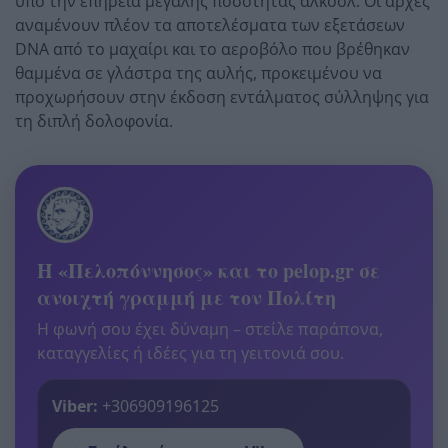
υπό την επήρεια μεγάλης ποσότητας αλκοόλ. Οι αρχές
αναμένουν πλέον τα αποτελέσματα των εξετάσεων
DNA από το μαχαίρι και το αεροβόλο που βρέθηκαν
θαμμένα σε γλάστρα της αυλής, προκειμένου να
προχωρήσουν στην έκδοση εντάλματος σύλληψης για
τη διπλή δολοφονία.
Η «Πελοπόννησος» και το pelop.gr σε
ανοιχτή γραμμή με τον Πολίτη
Η φωνή σου έχει δύναμη – στείλε παράπονα,
καταγγελίες ή ιδέες για τη γειτονιά σου.
Viber:
+306909196125