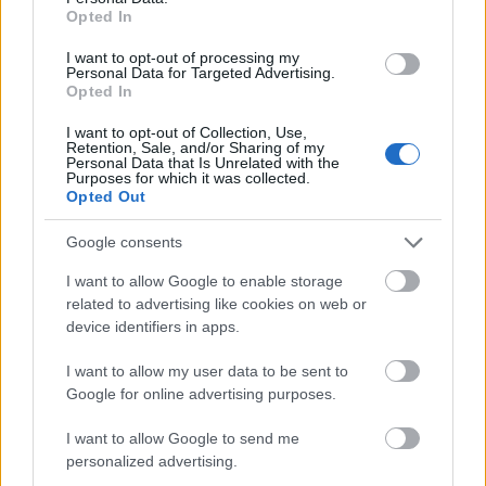
Opted In
I want to opt-out of processing my
Personal Data for Targeted Advertising.
Opted In
I want to opt-out of Collection, Use,
Retention, Sale, and/or Sharing of my
Personal Data that Is Unrelated with the
Purposes for which it was collected.
Opted Out
Google consents
Η Google ΑΙ ο Hassabis και η δήλωση για την θεραπεία
του καρκίνου που εξηγεί τις αλλαγές στην κορυφή
I want to allow Google to enable storage
related to advertising like cookies on web or
device identifiers in apps.
I want to allow my user data to be sent to
Google for online advertising purposes.
I want to allow Google to send me
personalized advertising.