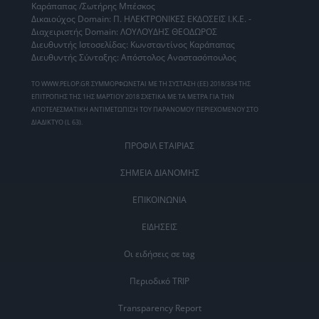
Καράπαπας /Σωτήρης Μπέσκος
Δικαιούχος Domain: Π. ΗΛΕΚΤΡΟΝΙΚΕΣ ΕΚΔΟΣΕΙΣ Ι.Κ.Ε. -
Διαχειριστής Domain: ΛΟΥΛΟΥΔΗΣ ΘΕΟΔΩΡΟΣ
Διευθυντής Ιστοσελίδας: Κωνσταντίνος Καράπαπας
Διευθυντής Σύνταξης: Απόστολος Αναστασόπουλος
ΤΟ WWW.PELOP.GR ΣΥΜΜΟΡΦΩΝΕΤΑΙ ΜΕ ΤΗ ΣΥΣΤΑΣΗ (ΕΕ) 2018/334 ΤΗΣ
ΕΠΙΤΡΟΠΗΣ ΤΗΣ 1ΗΣ ΜΑΡΤΙΟΥ 2018 ΣΧΕΤΙΚΑ ΜΕ ΤΑ ΜΕΤΡΑ ΓΙΑ ΤΗΝ
ΑΠΟΤΕΛΕΣΜΑΤΙΚΗ ΑΝΤΙΜΕΤΩΠΙΣΗ ΤΟΥ ΠΑΡΑΝΟΜΟΥ ΠΕΡΙΕΧΟΜΕΝΟΥ ΣΤΟ
ΔΙΑΔΙΚΤΥΟ (L 63).
ΠΡΟΦΙΛ ΕΤΑΙΡΙΑΣ
ΣΗΜΕΙΑ ΔΙΑΝΟΜΗΣ
ΕΠΙΚΟΙΝΩΝΙΑ
ΕΙΔΗΣΕΙΣ
Οι ειδήσεις σε tag
Περιοδικό TRIP
Transparency Report