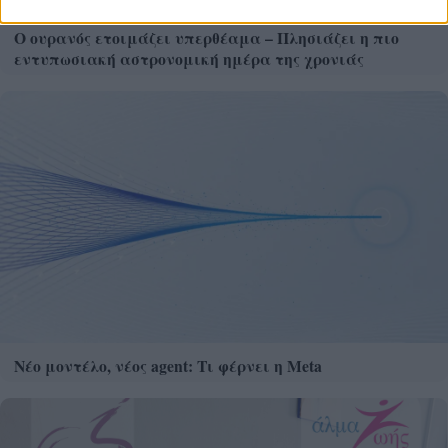
Ο ουρανός ετοιμάζει υπερθέαμα – Πλησιάζει η πιο
εντυπωσιακή αστρονομική ημέρα της χρονιάς
Νέο μοντέλο, νέος agent: Τι φέρνει η Meta