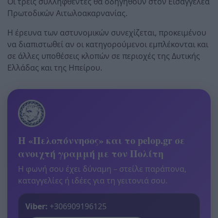
Οι τρεις συλληφθέντες θα οδηγηθούν στον Εισαγγελέα
Πρωτοδικών Αιτωλοακαρνανίας.
Η έρευνα των αστυνομικών συνεχίζεται, προκειμένου
να διαπιστωθεί αν οι κατηγορούμενοι εμπλέκονται και
σε άλλες υποθέσεις κλοπών σε περιοχές της Δυτικής
Ελλάδας και της Ηπείρου.
Η «Πελοπόννησος» και το pelop.gr σε
ανοιχτή γραμμή με τον Πολίτη
Η φωνή σου έχει δύναμη – στείλε παράπονα,
καταγγελίες ή ιδέες για τη γειτονιά σου.
Viber:
+306909196125