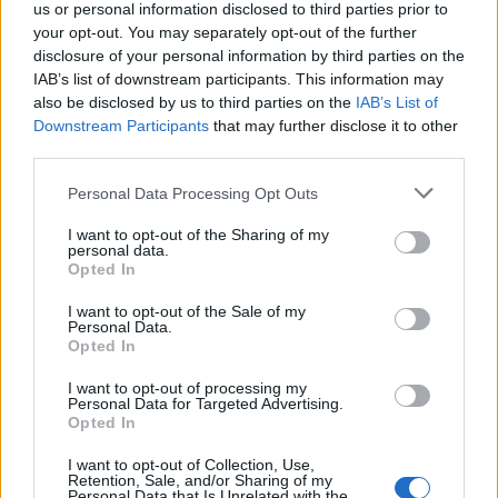
us or personal information disclosed to third parties prior to
your opt-out. You may separately opt-out of the further
disclosure of your personal information by third parties on the
IAB’s list of downstream participants. This information may
Η Meta παραδέχεται παραβίαση από AI μοντέλο της
also be disclosed by us to third parties on the
IAB’s List of
Downstream Participants
that may further disclose it to other
third parties.
Please note that this website/app uses one or more Google
Personal Data Processing Opt Outs
services and may gather and store information including but
not limited to your visit or usage behaviour. You may click to
I want to opt-out of the Sharing of my
personal data.
grant or deny consent to Google and its third-party tags to
Opted In
use your data for below specified purposes in below Google
consent section.
I want to opt-out of the Sale of my
Personal Data.
Opted In
I want to opt-out of processing my
Personal Data for Targeted Advertising.
Opted In
I want to opt-out of Collection, Use,
Retention, Sale, and/or Sharing of my
Personal Data that Is Unrelated with the