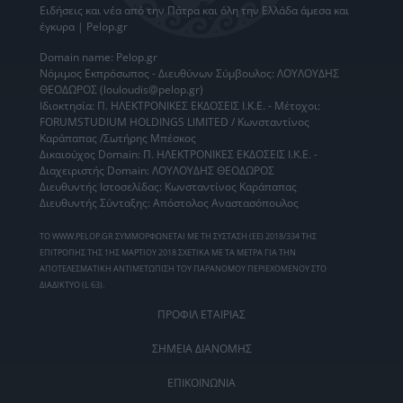
Ειδήσεις
και νέα από την
Πάτρα
και όλη την Ελλάδα άμεσα και
έγκυρα | Pelop.gr
Domain name: Pelop.gr
Νόμιμος Εκπρόσωπος - Διευθύνων Σύμβουλος: ΛΟΥΛΟΥΔΗΣ
ΘΕΟΔΩΡΟΣ (louloudis@pelop.gr)
Ιδιοκτησία: Π. ΗΛΕΚΤΡΟΝΙΚΕΣ ΕΚΔΟΣΕΙΣ Ι.Κ.Ε. - Μέτοχοι:
FORUMSTUDIUM HOLDINGS LIMITED / Κωνσταντίνος
Καράπαπας /Σωτήρης Μπέσκος
Δικαιούχος Domain: Π. ΗΛΕΚΤΡΟΝΙΚΕΣ ΕΚΔΟΣΕΙΣ Ι.Κ.Ε. -
Διαχειριστής Domain: ΛΟΥΛΟΥΔΗΣ ΘΕΟΔΩΡΟΣ
Διευθυντής Ιστοσελίδας: Κωνσταντίνος Καράπαπας
Διευθυντής Σύνταξης: Απόστολος Αναστασόπουλος
ΤΟ WWW.PELOP.GR ΣΥΜΜΟΡΦΩΝΕΤΑΙ ΜΕ ΤΗ ΣΥΣΤΑΣΗ (ΕΕ) 2018/334 ΤΗΣ
ΕΠΙΤΡΟΠΗΣ ΤΗΣ 1ΗΣ ΜΑΡΤΙΟΥ 2018 ΣΧΕΤΙΚΑ ΜΕ ΤΑ ΜΕΤΡΑ ΓΙΑ ΤΗΝ
ΑΠΟΤΕΛΕΣΜΑΤΙΚΗ ΑΝΤΙΜΕΤΩΠΙΣΗ ΤΟΥ ΠΑΡΑΝΟΜΟΥ ΠΕΡΙΕΧΟΜΕΝΟΥ ΣΤΟ
ΔΙΑΔΙΚΤΥΟ (L 63).
ΠΡΟΦΙΛ ΕΤΑΙΡΙΑΣ
ΣΗΜΕΙΑ ΔΙΑΝΟΜΗΣ
ΕΠΙΚΟΙΝΩΝΙΑ