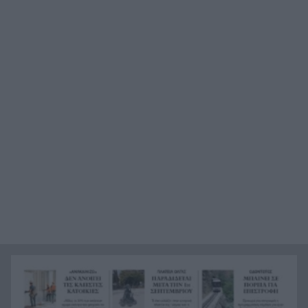
τραμπουκισμό από τους διάφορους
“φιλόζωους”»
«Ένα τέταρτο γινόταν ΚΑΡΠΑ. Δεν βρίσκαμε
21:48
σημάδια ζωής», συγκλονίζει ο ναυαγοσώστης
για τον πνιγμό στα Μάλια
Ο καύσωνας λιώνει τους Σλοβάκους, ρεκόρ με
21:36
42,2 βαθμούς Κελσίου
Άρτα: Συνελήφθησαν ο διευθυντής κι ο τεχνικός
21:24
ασφαλείας του ΔΕΔΔΗΕ
Τραγικό περιστατικό, τράκαρε με αγριογούρουνο
21:12
στη Β. Εύβοια και έχασε τη ζωή του
Αλλάζουν τα πάντα στη Δανία λόγω της
21:00
τεχνικής νοημοσύνης, οι μαθητές θα
παρουσιάσουν προφορικά τις εργασίες τους
Το τελευταίο «αντίο» στην τελετή αποτέφρωσης
20:36