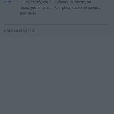
Οι φορτιστές και οι κίνδυνοι, τι πρέπει να
23:21
προσέχουμε με τις ηλεκτρικές και ηλεκτρονικές
συσκευές
Στην Αθήνα η 46χρονη που κατηγορείται για
23:02
συμμετοχή στην τραγωδία της Marfin
ΟΛΕΣ ΟΙ ΕΙΔΗΣΕΙΣ
Ο ΠΑΟΚ τα έκανε θάλασσα και τώρα τρέχει
22:56
Έρχονται νέα 40άρια, αλλά και ισχυρά μελτέμια
22:48
το επόμενο τριήμερο
Η μεγάλη κλήρωση του Τζόκερ
22:36
Η Παναχαϊκή ανακοίνωσε πρωτότυπα και
22:24
Νικολάου, ΦΩΤΟ
«Δεν χάσαμε μόνο ένα σπίτι», η τρομερή ιστορία
22:12
οικογένειας από τη Βρετανία που καταστράφηκε
στις φωτιές στην Αιγιάλεια
Καταγγελία ερευνητή του ΑΠΘ: «Χυδαίο
22:00