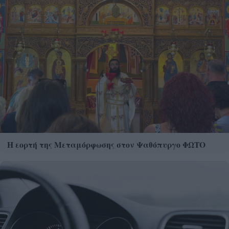
Η εορτή της Μεταμόρφωσης στον Ψαθόπυργο ΦΩΤΟ