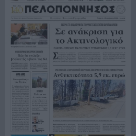
του συντονιστή που σκοτώθηκε μετά τη
σύγκρουση ελικοπτέρων στην Ψάθα, ΦΩΤΟ
Στιγμές αγωνίας και θρίλερ στο Αίγιο: Οδηγός
20:24
λεωφορείου έχασε τις αισθήσεις του και τη ζωή
του! ΦΩΤΟ
Κόκκινα τα 118 κτίρια στις 325 αυτοψίες των
20:12
πληγεισών περιοχών από τις καταστροφικές
πυρκαγιές
Η ανακοίνωση της ΕΑΠ για Βασιλάκο και
20:00
Μαμάση
Γιατί οδηγήθηκαν στη φυλακή οι οι δύο Ινδοί,
19:48
που κατηγορούνται για τη δολοφονία του
58χρονου ψυχολόγου στο Ναύπλιο, ΒΙΝΤΕΟ