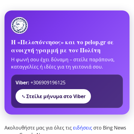
Η «Πελοπόννησος» και το pelop.gr σε
ανοιχτή γραμμή με τον Πολίτη
Η φωνή σου έχει δύναμη – στείλε παράπονα,
καταγγελίες ή ιδέες για τη γειτονιά σου.
Viber:
+306909196125
Στείλε μήνυμα στο Viber
Ακολουθήστε μας για όλες τις
ειδήσεις
στο Bing News