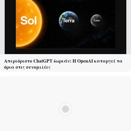
Απεριόριστο ChatGPT δωρεάν: Η OpenAI καταργεί τα
όρια στις συνομιλίες