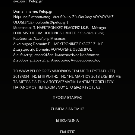
έγκυρα | Pelop.gr
Domain name: Pelop.gr
Νόμιμος Εκπρόσωπος - Διευθύνων Σύμβουλος: ΛΟΥΛΟΥΔΗΣ
ΘΕΟΔΩΡΟΣ (louloudis@pelop.gr)
Ιδιοκτησία: Π. ΗΛΕΚΤΡΟΝΙΚΕΣ ΕΚΔΟΣΕΙΣ Ι.Κ.Ε. - Μέτοχοι:
FORUMSTUDIUM HOLDINGS LIMITED / Κωνσταντίνος
Καράπαπας /Σωτήρης Μπέσκος
Δικαιούχος Domain: Π. ΗΛΕΚΤΡΟΝΙΚΕΣ ΕΚΔΟΣΕΙΣ Ι.Κ.Ε. -
Διαχειριστής Domain: ΛΟΥΛΟΥΔΗΣ ΘΕΟΔΩΡΟΣ
Διευθυντής Ιστοσελίδας: Κωνσταντίνος Καράπαπας
Διευθυντής Σύνταξης: Απόστολος Αναστασόπουλος
ΤΟ WWW.PELOP.GR ΣΥΜΜΟΡΦΩΝΕΤΑΙ ΜΕ ΤΗ ΣΥΣΤΑΣΗ (ΕΕ)
2018/334 ΤΗΣ ΕΠΙΤΡΟΠΗΣ ΤΗΣ 1ΗΣ ΜΑΡΤΙΟΥ 2018 ΣΧΕΤΙΚΑ ΜΕ
ΤΑ ΜΕΤΡΑ ΓΙΑ ΤΗΝ ΑΠΟΤΕΛΕΣΜΑΤΙΚΗ ΑΝΤΙΜΕΤΩΠΙΣΗ ΤΟΥ
ΠΑΡΑΝΟΜΟΥ ΠΕΡΙΕΧΟΜΕΝΟΥ ΣΤΟ ΔΙΑΔΙΚΤΥΟ (L 63).
ΠΡΟΦΙΛ ΕΤΑΙΡΙΑΣ
ΣΗΜΕΙΑ ΔΙΑΝΟΜΗΣ
ΕΠΙΚΟΙΝΩΝΙΑ
ΕΙΔΗΣΕΙΣ