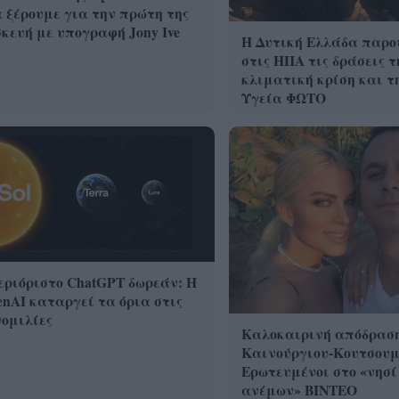
 ξέρουμε για την πρώτη της
κευή με υπογραφή Jony Ive
Η Δυτική Ελλάδα παρο
στις ΗΠΑ τις δράσεις τ
κλιματική κρίση και τ
Υγεία ΦΩΤΟ
ριόριστο ChatGPT δωρεάν: Η
nAI καταργεί τα όρια στις
ομιλίες
Καλοκαιρινή απόδραση
Καινούργιου-Κουτσουμ
Ερωτευμένοι στο «νησί
ανέμων» ΒΙΝΤΕΟ