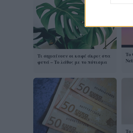
Το 
Τι σημαίνουν οι καφέ άκρες στα
Net
φυτά – Το λάθος με το πότισμα
Το 