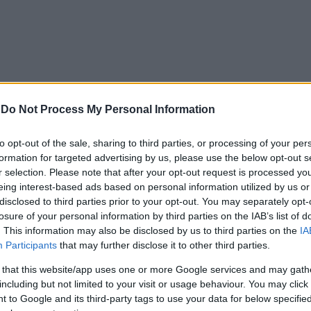
-
Do Not Process My Personal Information
to opt-out of the sale, sharing to third parties, or processing of your per
formation for targeted advertising by us, please use the below opt-out s
ος του Λιμενικού Σώματος, ενώ για βοήθεια προσέτρεξε κα
r selection. Please note that after your opt-out request is processed y
νίας. Οι δύο επιβαίνοντες του ακυβέρνητου σκάφους, υπή
eing interest-based ads based on personal information utilized by us or
γεία τους.
disclosed to third parties prior to your opt-out. You may separately opt-
losure of your personal information by third parties on the IAB’s list of
άφους και υπό τη συνεχή συνοδεία του Περιπολικού του Λ
. This information may also be disclosed by us to third parties on the
IA
 προσέδεσε στο λιμάνι του Αιγίου.
Participants
that may further disclose it to other third parties.
 that this website/app uses one or more Google services and may gath
including but not limited to your visit or usage behaviour. You may click 
εται στο Κεντρικό Λιμεναρχείο Πάτρας, επιβλήθηκε άμεσα 
 to Google and its third-party tags to use your data for below specifi
φος θα παραμείνει στο λιμάνι μέχρι να προσκομιστεί το 