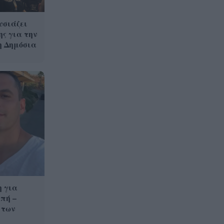
υσιάζει
ης για την
η Δημόσια
 για
πή –
 των