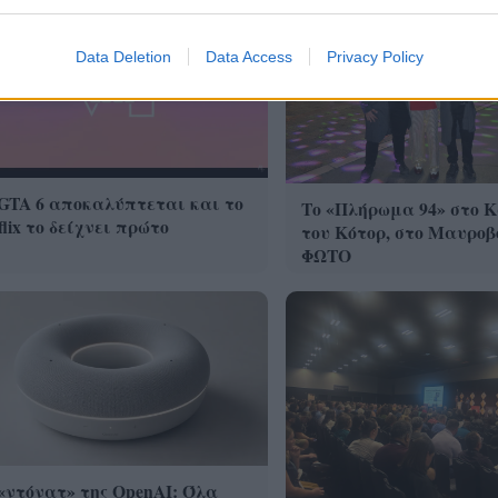
Data Deletion
Data Access
Privacy Policy
GTA 6 αποκαλύπτεται και το
Το «Πλήρωμα 94» στο 
flix το δείχνει πρώτο
του Κότορ, στο Μαυροβ
ΦΩΤΟ
«ντόνατ» της OpenAI: Όλα