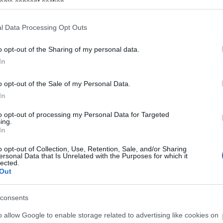
ogle consent section.
θούντα νηογνώμονα, επιβεβαιώνοντας την αποκατάσταση 
l Data Processing Opt Outs
 pelop.gr σε ανοιχτή γραμμή με τον Πολίτη
o opt-out of the Sharing of my personal data.
In
λε παράπονα, καταγγελίες ή ιδέες για τη γειτονιά σου.
o opt-out of the Sale of my Personal Data.
In
to opt-out of processing my Personal Data for Targeted
ing.
In
o opt-out of Collection, Use, Retention, Sale, and/or Sharing
ersonal Data that Is Unrelated with the Purposes for which it
lected.
Out
consents
o allow Google to enable storage related to advertising like cookies on