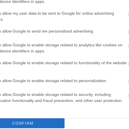
evice identifiers in apps.
o allow my user data to be sent to Google for online advertising
s.
to allow Google to send me personalized advertising.
er
o allow Google to enable storage related to analytics like cookies on
evice identifiers in apps.
o allow Google to enable storage related to functionality of the website
λες τις
ειδήσεις
στο Bing News και το Google News
o allow Google to enable storage related to personalization.
o allow Google to enable storage related to security, including
cation functionality and fraud prevention, and other user protection.
CONFIRM