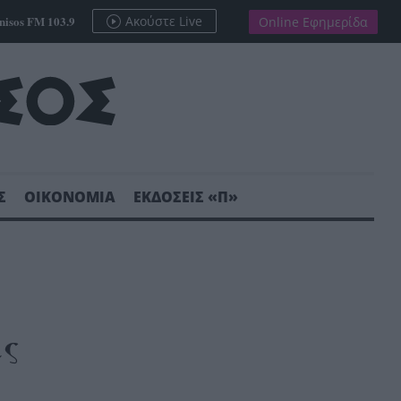
nisos FM 103.9
Ακούστε Live
Online Εφημερίδα
Σ
ΟΙΚΟΝΟΜΙΑ
ΕΚΔΟΣΕΙΣ «Π»
ς