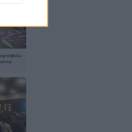
σκοτώθηκαν σε τροχαίο
ΣΕΦ: Ακυρώθηκε ο
13:44
διαγωνισμός για την
ενεργειακή αναβάθμιση – Νέα
διαδικασία στις 10
Σεπτεμβρίου
Καρναβάλι
myAGRO: Νέα εποχή στις
13:36
ούνιο
αγροτικές ενισχύσεις – Οι
αλλαγές στις αιτήσεις του
2026
Το ξεχωριστό μήνυμα της
13:28
Δράκου για το Ευρωπαϊκό
πρωτάθλημα στο Παρίσι