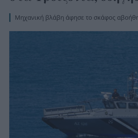
Μηχανική βλάβη άφησε το σκάφος αβοήθητ