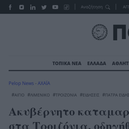
ΑΓ
ΤΟΠΙΚΑ ΝΕΑ
ΕΛΛΑΔΑ
ΑΘΛΗΤ
Pelop News
-
ΑΧΑΪΑ
#
#
#
#
#
ΑΊΓΙΟ
ΛΙΜΕΝΙΚΌ
ΤΡΟΙΖΌΝΙΑ
ΕΙΔΗΣΕΙΣ
ΠΑΤΡΑ ΕΙΔΗ
Ακυβέρνητο καταμαρ
στα Τροιζόνια, οδηγή