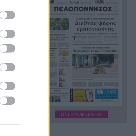
ρόστερ οι δύο ελληνικές
ομάδες
Η εμπειρία της Δυτικής
14:18
Ελλάδας για την κλιματική
κρίση και τη Δημόσια Υγεία
παρουσιάστηκε στις ΗΠΑ
Πως έπιασαν στη Γερμανία
14:13
τον 31χρονο που
αναζητούνταν για τρεις
δολοφονίες
«Βροχή» στην Πάτρα: Αγιο είχε
14:00
ένας άνδρας που έπεσαν πάνω
του σοβάδες στην οδό
Κορίνθου
ΓΙΝΕ ΣΥΝΔΡΟΜΗΤΗΣ
Σέρρες: Πήγαιναν στη δουλειά
13:52
και δεν έφτασαν ποτέ η
μητέρα και 21χρονος γιος που