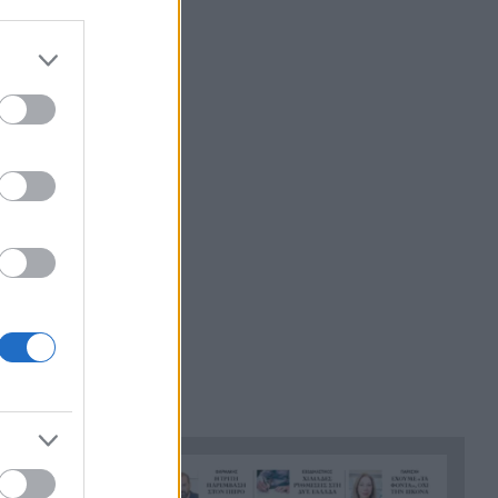
Χανιά: 64χρονος πέθανε σε
της βλάβης.
14:50
πισίνα ξενοδοχείου –
Συνελήφθη ο ιδιοκτήτης
Σκιαδαρέσης: Άμεσες
14:42
παρεμβάσεις στην
Κανελλοπούλου για να
αντιμετωπιστούν τα
προβλήματα οδικής
ασφάλειας
Νέο πρόστιμο-ρεκόρ στη Meta:
14:34
567 εκατ. δολάρια για την
ασφάλεια των παιδιών στα
social media
ΔΕΥΑΠ: Διακοπή υδροδότησης
14:26
το Σάββατο στην Παραλία
Πατρών λόγω εργασιών
Ευρωλίγκα μπάσκετ: Με υπερ-
14:18