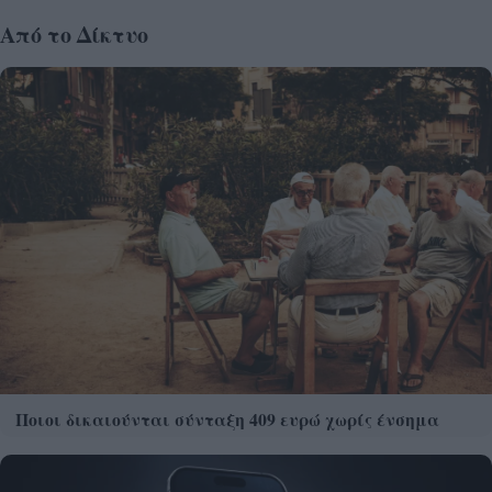
Από το Δίκτυο
Ποιοι δικαιούνται σύνταξη 409 ευρώ χωρίς ένσημα