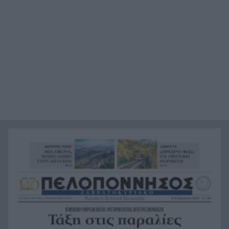
τον ΕΦΕΤ, ο λόγος
Χαμάς: Παραμένει έτοιμη να εφαρμόσει το
20:36
ειρηνευτικό σχέδιο των ΗΠΑ για τη Γάζα
Φιστίκια: 6 οφέλη για καρδιά, έντερο και
20:24
σάκχαρο – Τι δείχνουν οι μελέτες
«Ας αναπαυτεί εν ειρήνη», Ρεάλ, Μπαρτσελόνα
20:12
και Ομοσπονδία Αργεντινής για τον χαμό του
πατέρα του Μέσι
Οι πνιγμοί είναι συνήθως «βουβοί»: Η
20:00
διασώστρια Δήμητρα Παναγιωτοπούλου για τις
εμπειρίες και το απαιτητικό της επάγγελμα
«Λένε προδότες και πληρωμένους όσους
19:48
αποχωρούν», διαζύγιο με αιχμές στο κόμμα
Καρυστιανού
Η Ελλάδα θα διεκδικήσει την 9η θέση στο
19:36
Παγκόσμιο πρωτάθλημα Παίδων