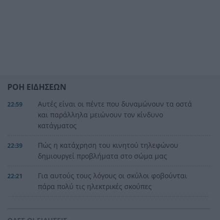
ΡΟΗ ΕΙΔΗΣΕΩΝ
Αυτές είναι οι πέντε που δυναμώνουν τα οστά
22:59
και παράλληλα μειώνουν τον κίνδυνο
κατάγματος
Πώς η κατάχρηση του κινητού τηλεφώνου
22:39
δημιουργεί προβλήματα στο σώμα μας
Για αυτούς τους λόγους οι σκύλοι φοβούνται
22:21
πάρα πολύ τις ηλεκτρικές σκούπες
Ξυλοδαρμός Βρετανού στην Κρήτη από πέντε
22:00
νεαρούς νταήδες