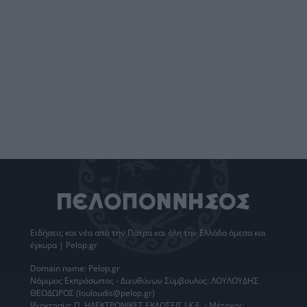
Ειδήσεις
και νέα από την
Πάτρα
και όλη την Ελλάδα άμεσα και
έγκυρα | Pelop.gr
Domain name: Pelop.gr
Νόμιμος Εκπρόσωπος - Διευθύνων Σύμβουλος: ΛΟΥΛΟΥΔΗΣ
ΘΕΟΔΩΡΟΣ (louloudis@pelop.gr)
Ιδιοκτησία: Π. ΗΛΕΚΤΡΟΝΙΚΕΣ ΕΚΔΟΣΕΙΣ Ι.Κ.Ε. - Μέτοχοι: