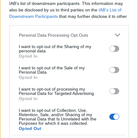
IAB’s list of downstream participants. This information may
also be disclosed by us to third parties on the
IAB’s List of
Downstream Participants
that may further disclose it to other
third parties.
Please note that this website/app uses one or more Google
Personal Data Processing Opt Outs
services and may gather and store information including but
Frozen yogurt ή παγωτό; Ποιο είναι τελικά πιο υγιεινό
not limited to your visit or usage behaviour. You may click to
I want to opt-out of the Sharing of my
personal data.
grant or deny consent to Google and its third-party tags to
Opted In
use your data for below specified purposes in below Google
consent section.
I want to opt-out of the Sale of my
Personal Data.
Opted In
I want to opt-out of processing my
Personal Data for Targeted Advertising.
Opted In
I want to opt-out of Collection, Use,
Retention, Sale, and/or Sharing of my
Personal Data that Is Unrelated with the
Purposes for which it was collected.
Opted Out
Η Apple αποφασίζει ποιος μένει και ποιος φεύγει και
οι κανόνες δεν είναι ίδιοι για όλους