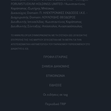
FORUMSTUDIUM HOLDINGS LIMITED / Κωνσταντίνος
Καράπαπας /Σωτήρης Μπέσκος
Δικαιούχος Domain: Π. ΗΛΕΚΤΡΟΝΙΚΕΣ ΕΚΔΟΣΕΙΣ Ι.Κ.Ε. -
Διαχειριστής Domain: ΛΟΥΛΟΥΔΗΣ ΘΕΟΔΩΡΟΣ
Διευθυντής Ιστοσελίδας: Κωνσταντίνος Καράπαπας
Διευθυντής Σύνταξης: Απόστολος Αναστασόπουλος
ΤΟ WWW.PELOP.GR ΣΥΜΜΟΡΦΩΝΕΤΑΙ ΜΕ ΤΗ ΣΥΣΤΑΣΗ (ΕΕ) 2018/334 ΤΗΣ
ΕΠΙΤΡΟΠΗΣ ΤΗΣ 1ΗΣ ΜΑΡΤΙΟΥ 2018 ΣΧΕΤΙΚΑ ΜΕ ΤΑ ΜΕΤΡΑ ΓΙΑ ΤΗΝ
ΑΠΟΤΕΛΕΣΜΑΤΙΚΗ ΑΝΤΙΜΕΤΩΠΙΣΗ ΤΟΥ ΠΑΡΑΝΟΜΟΥ ΠΕΡΙΕΧΟΜΕΝΟΥ ΣΤΟ
ΔΙΑΔΙΚΤΥΟ (L 63).
ΠΡΟΦΙΛ ΕΤΑΙΡΙΑΣ
ΣΗΜΕΙΑ ΔΙΑΝΟΜΗΣ
ΕΠΙΚΟΙΝΩΝΙΑ
ΕΙΔΗΣΕΙΣ
Οι ειδήσεις σε tag
Περιοδικό TRIP