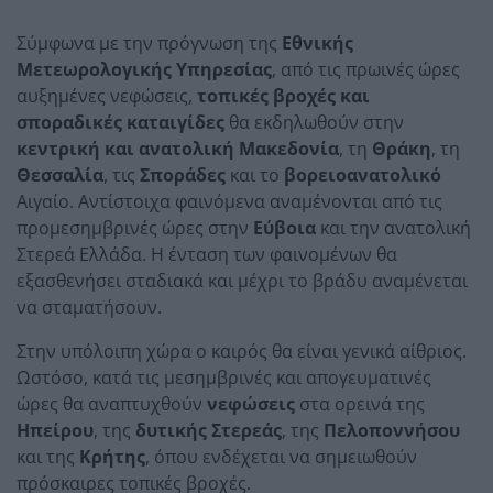
Σύμφωνα με την πρόγνωση της
Εθνικής
Μετεωρολογικής Υπηρεσίας
, από τις πρωινές ώρες
αυξημένες νεφώσεις,
τοπικές βροχές και
σποραδικές καταιγίδες
θα εκδηλωθούν στην
κεντρική και ανατολική Μακεδονία
, τη
Θράκη
, τη
Θεσσαλία
, τις
Σποράδες
και το
βορειοανατολικό
Αιγαίο. Αντίστοιχα φαινόμενα αναμένονται από τις
προμεσημβρινές ώρες στην
Εύβοια
και την ανατολική
Στερεά Ελλάδα. Η ένταση των φαινομένων θα
εξασθενήσει σταδιακά και μέχρι το βράδυ αναμένεται
να σταματήσουν.
Στην υπόλοιπη χώρα ο καιρός θα είναι γενικά αίθριος.
Ωστόσο, κατά τις μεσημβρινές και απογευματινές
ώρες θα αναπτυχθούν
νεφώσεις
στα ορεινά της
Ηπείρου
, της
δυτικής Στερεάς
, της
Πελοποννήσου
και της
Κρήτης
, όπου ενδέχεται να σημειωθούν
πρόσκαιρες τοπικές βροχές.