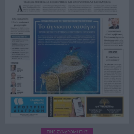
Τεσσάρων χρονών παιδί βρέθηκε νεκρό σε
19:24
πισίνα στην Πάρο, ανείπωτη τραγωδία
Μπαράζ συλλήψεων για ναρκωτικά σε Κέρκυρα
19:12
και Λευκάδα
Στον Αστακό ολοκληρώνεται το Ράλι Ιονίου
19:04
ΓΙΝΕ ΣΥΝΔΡΟΜΗΤΗΣ