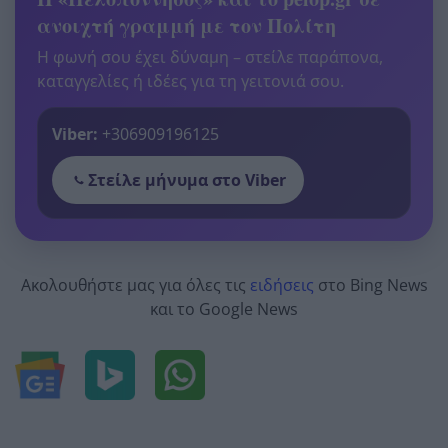
ανοιχτή γραμμή με τον Πολίτη
Η φωνή σου έχει δύναμη – στείλε παράπονα,
καταγγελίες ή ιδέες για τη γειτονιά σου.
Viber:
+306909196125
Στείλε μήνυμα στο Viber
Ακολουθήστε μας για όλες τις
ειδήσεις
στο Bing News
και το Google News