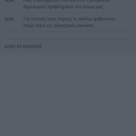
22:39
δημιουργεί προβλήματα στο σώμα μας
Για αυτούς τους λόγους οι σκύλοι φοβούνται
22:21
πάρα πολύ τις ηλεκτρικές σκούπες
Ξυλοδαρμός Βρετανού στην Κρήτη από πέντε
22:00
νεαρούς νταήδες
ΟΛΕΣ ΟΙ ΕΙΔΗΣΕΙΣ
Ευρωπαϊκό πρωτάθλημα στίβου με Τεντόγλου,
21:55
Καραλή, Στεφανίδη, Ντρισμπιώτη, Τζένγκο
Η αβλεψία στην τραγωδία της Πάρου, έτσι έγινε
21:45
το μεγάλο κακό με τον πνιγμό του 4χρονου,
πολλά τα ερωτηματικά
Πάνω από ένα εκατ. ευρώ τα πρόστιμα από τις
21:36
αρχές του χρόνου, νέες συλλήψεις σε Κορινθία,
Λέσβο
Ενίσχυση στη θέση «1» για τον Αίαντα ΑΣΑΑ
21:24