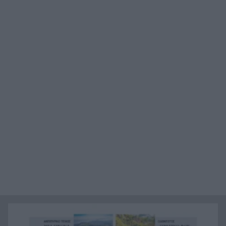
Ιράν: Όροι που «καίνε» για το άνοιγμα των
21:12
Στενών του Ορμούζ
Το βιολί της στο Αιγαίο η Τουρκία, συνεχίζει τις
21:00
παραβιάσεις
Αυτή είναι η μαρμελάδα που ανακλήθηκε από
20:48
τον ΕΦΕΤ, ο λόγος
Χαμάς: Παραμένει έτοιμη να εφαρμόσει το
20:36
ειρηνευτικό σχέδιο των ΗΠΑ για τη Γάζα
Φιστίκια: 6 οφέλη για καρδιά, έντερο και
20:24
σάκχαρο – Τι δείχνουν οι μελέτες
«Ας αναπαυτεί εν ειρήνη», Ρεάλ, Μπαρτσελόνα
20:12
και Ομοσπονδία Αργεντινής για τον χαμό του
πατέρα του Μέσι
Οι πνιγμοί είναι συνήθως «βουβοί»: Η
20:00
διασώστρια Δήμητρα Παναγιωτοπούλου για τις
εμπειρίες και το απαιτητικό της επάγγελμα