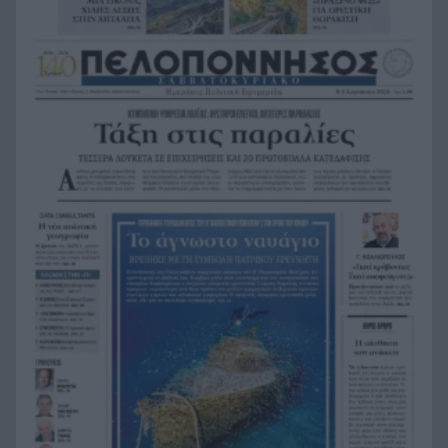
«Λένε προδότες και πληρωμένους όσους
19:48
αποχωρούν», διαζύγιο με αιχμές στο κόμμα
Καρυστιανού
Η Ελλάδα θα διεκδικήσει την 9η θέση στο
19:36
Παγκόσμιο πρωτάθλημα Παίδων
Τεσσάρων χρονών παιδί βρέθηκε νεκρό σε
19:24
πισίνα στην Πάρο, ανείπωτη τραγωδία
Μπαράζ συλλήψεων για ναρκωτικά σε Κέρκυρα
19:12
και Λευκάδα
Στον Αστακό ολοκληρώνεται το Ράλι Ιονίου
19:04