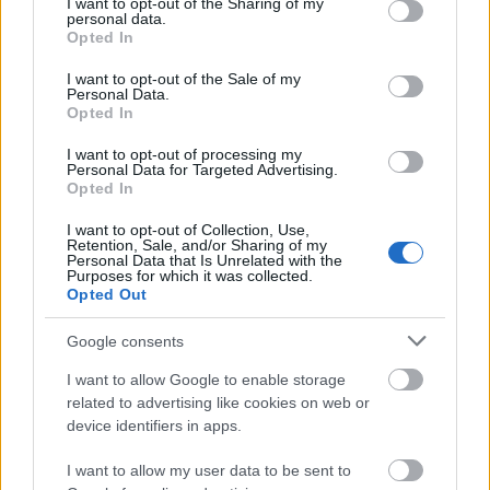
not limited to your visit or usage behaviour. You may click to
I want to opt-out of the Sharing of my
personal data.
grant or deny consent to Google and its third-party tags to
Opted In
use your data for below specified purposes in below Google
consent section.
I want to opt-out of the Sale of my
Personal Data.
Opted In
Από το Δίκτυο
I want to opt-out of processing my
Personal Data for Targeted Advertising.
Opted In
I want to opt-out of Collection, Use,
Retention, Sale, and/or Sharing of my
Personal Data that Is Unrelated with the
Purposes for which it was collected.
Opted Out
Google consents
I want to allow Google to enable storage
related to advertising like cookies on web or
device identifiers in apps.
I want to allow my user data to be sent to