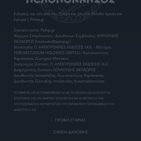
Ειδήσεις
και νέα από την
Πάτρα
και όλη την Ελλάδα άμεσα και
έγκυρα | Pelop.gr
Domain name: Pelop.gr
Νόμιμος Εκπρόσωπος - Διευθύνων Σύμβουλος: ΛΟΥΛΟΥΔΗΣ
ΘΕΟΔΩΡΟΣ (louloudis@pelop.gr)
Ιδιοκτησία: Π. ΗΛΕΚΤΡΟΝΙΚΕΣ ΕΚΔΟΣΕΙΣ Ι.Κ.Ε. - Μέτοχοι:
FORUMSTUDIUM HOLDINGS LIMITED / Κωνσταντίνος
Καράπαπας /Σωτήρης Μπέσκος
Δικαιούχος Domain: Π. ΗΛΕΚΤΡΟΝΙΚΕΣ ΕΚΔΟΣΕΙΣ Ι.Κ.Ε. -
Διαχειριστής Domain: ΛΟΥΛΟΥΔΗΣ ΘΕΟΔΩΡΟΣ
Διευθυντής Ιστοσελίδας: Κωνσταντίνος Καράπαπας
Διευθυντής Σύνταξης: Απόστολος Αναστασόπουλος
ΤΟ WWW.PELOP.GR ΣΥΜΜΟΡΦΩΝΕΤΑΙ ΜΕ ΤΗ ΣΥΣΤΑΣΗ (ΕΕ) 2018/334 ΤΗΣ
ΕΠΙΤΡΟΠΗΣ ΤΗΣ 1ΗΣ ΜΑΡΤΙΟΥ 2018 ΣΧΕΤΙΚΑ ΜΕ ΤΑ ΜΕΤΡΑ ΓΙΑ ΤΗΝ
ΑΠΟΤΕΛΕΣΜΑΤΙΚΗ ΑΝΤΙΜΕΤΩΠΙΣΗ ΤΟΥ ΠΑΡΑΝΟΜΟΥ ΠΕΡΙΕΧΟΜΕΝΟΥ ΣΤΟ
ΔΙΑΔΙΚΤΥΟ (L 63).
ΠΡΟΦΙΛ ΕΤΑΙΡΙΑΣ
ΣΗΜΕΙΑ ΔΙΑΝΟΜΗΣ