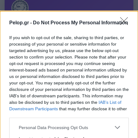
Pelop.gr -
Do Not Process My Personal Information
Η «Πελοπόννησος» και το pelop.gr σε
ανοιχτή γραμμή με τον Πολίτη
If you wish to opt-out of the sale, sharing to third parties, or
Η φωνή σου έχει δύναμη – στείλε παράπονα,
processing of your personal or sensitive information for
καταγγελίες ή ιδέες για τη γειτονιά σου.
targeted advertising by us, please use the below opt-out
section to confirm your selection. Please note that after your
opt-out request is processed you may continue seeing
Viber:
+306909196125
interest-based ads based on personal information utilized by
us or personal information disclosed to third parties prior to
Στείλε μήνυμα στο Viber
your opt-out. You may separately opt-out of the further
disclosure of your personal information by third parties on the
IAB’s list of downstream participants. This information may
also be disclosed by us to third parties on the
IAB’s List of
Downstream Participants
that may further disclose it to other
Ακολουθήστε μας για όλες τις
ειδήσεις
στο Bing News
third parties.
και το Google News
Please note that this website/app uses one or more Google
Personal Data Processing Opt Outs
services and may gather and store information including but