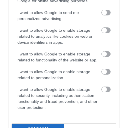
Google for online advertising purposes.
Ποιοι δικαιούνται σύνταξη 409 ευρώ χωρίς ένσημα
I want to allow Google to send me
personalized advertising.
I want to allow Google to enable storage
related to analytics like cookies on web or
device identifiers in apps.
I want to allow Google to enable storage
related to functionality of the website or app.
I want to allow Google to enable storage
related to personalization.
I want to allow Google to enable storage
Η OpenAI σταματά το μοντέλο Astra που έλυσε 10
related to security, including authentication
μαθηματικά αινίγματα δεκαετιών
functionality and fraud prevention, and other
user protection.