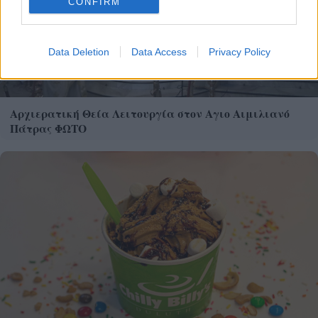
CONFIRM
Data Deletion
Data Access
Privacy Policy
Αρχιερατική Θεία Λειτουργία στον Αγιο Αιμιλιανό
Πάτρας ΦΩΤΟ