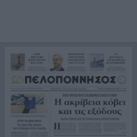
Κέρκυρα: Ο κρυμμένος «σκουπιδότοπος» κάτω
21:20
από τη θάλασσα, συγκλονιστικές υποβρύχιες
εικόνες
Το απόλυτο summer roadtrip από την άγρια
21:12
Μάνη στην καστροπολιτεία της Μονεμβασίας
Σύμη: Εντοπίστηκε σορός άνδρα στον Πανορμίτη
21:02
– Πιθανότατα ανήκει στον αγνοούμενο Γερμανό
τουρίστα
Συμφωνία Ιράν – Ομάν για νέα ναυτιλιακή
20:51
διαδρομή στα Στενά του Ορμούζ
Ήττα-αποκλεισμός για την Εθνική Nέων
20:38
Γυναικών στο Ευρωπαϊκό
Δικαστικό μπλόκο στους δασμούς Τραμπ:
20:33
Επιστρέφονται 100 δισεκατομμύρια δολάρια σε
επιχειρήσεις
Αιγιάλεια: Ήρθαν από τη Βρετανία για μια νέα
20:25