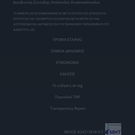
Διευθυντής Σύνταξης: Απόστολος Αναστασόπουλος
ΤΟ WWW.PELOP.GR ΣΥΜΜΟΡΦΩΝΕΤΑΙ ΜΕ ΤΗ ΣΥΣΤΑΣΗ (ΕΕ) 2018/334 ΤΗΣ
ΕΠΙΤΡΟΠΗΣ ΤΗΣ 1ΗΣ ΜΑΡΤΙΟΥ 2018 ΣΧΕΤΙΚΑ ΜΕ ΤΑ ΜΕΤΡΑ ΓΙΑ ΤΗΝ
ΑΠΟΤΕΛΕΣΜΑΤΙΚΗ ΑΝΤΙΜΕΤΩΠΙΣΗ ΤΟΥ ΠΑΡΑΝΟΜΟΥ ΠΕΡΙΕΧΟΜΕΝΟΥ ΣΤΟ
ΔΙΑΔΙΚΤΥΟ (L 63).
ΠΡΟΦΙΛ ΕΤΑΙΡΙΑΣ
ΣΗΜΕΙΑ ΔΙΑΝΟΜΗΣ
ΕΠΙΚΟΙΝΩΝΙΑ
ΕΙΔΗΣΕΙΣ
Οι ειδήσεις σε tag
Περιοδικό TRIP
Transparency Report
ΜΕΛΟΣ #242158 Μ.Η.Τ.