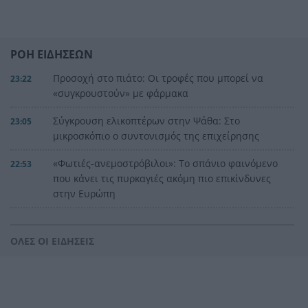
ΡΟΗ ΕΙΔΗΣΕΩΝ
Προσοχή στο πιάτο: Οι τροφές που μπορεί να
23:22
«συγκρουστούν» με φάρμακα
Σύγκρουση ελικοπτέρων στην Ψάθα: Στο
23:05
μικροσκόπιο ο συντονισμός της επιχείρησης
«Φωτιές-ανεμοστρόβιλοι»: Το σπάνιο φαινόμενο
22:53
που κάνει τις πυρκαγιές ακόμη πιο επικίνδυνες
στην Ευρώπη
Ουκρανία: Η αόρατη σύγκρουση της τεχνολογίας
22:45
– Drones, δορυφόροι και AI στην πρώτη γραμμή
ΟΛΕΣ ΟΙ ΕΙΔΗΣΕΙΣ
Το βραδινό που χορταίνει και βοηθά στον
22:34
έλεγχο του βάρους
Ο Ελληνοκύπριος νομπελίστας Ντέμης
22:23