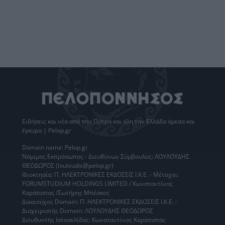
Ειδήσεις
και νέα από την
Πάτρα
και όλη την Ελλάδα άμεσα και
έγκυρα | Pelop.gr
Domain name: Pelop.gr
Νόμιμος Εκπρόσωπος - Διευθύνων Σύμβουλος: ΛΟΥΛΟΥΔΗΣ
ΘΕΟΔΩΡΟΣ (louloudis@pelop.gr)
Ιδιοκτησία: Π. ΗΛΕΚΤΡΟΝΙΚΕΣ ΕΚΔΟΣΕΙΣ Ι.Κ.Ε. - Μέτοχοι:
FORUMSTUDIUM HOLDINGS LIMITED / Κωνσταντίνος
Καράπαπας /Σωτήρης Μπέσκος
Δικαιούχος Domain: Π. ΗΛΕΚΤΡΟΝΙΚΕΣ ΕΚΔΟΣΕΙΣ Ι.Κ.Ε. -
Διαχειριστής Domain: ΛΟΥΛΟΥΔΗΣ ΘΕΟΔΩΡΟΣ
Διευθυντής Ιστοσελίδας: Κωνσταντίνος Καράπαπας