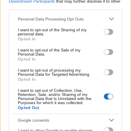
Downstream Participants
that may further disclose it to other
third parties.
Χρησιμοποιείς Google passkeys για τους κωδικούς σου;
Please note that this website/app uses one or more Google
Personal Data Processing Opt Outs
Και όμως μπορούν να τους κλέψουν
services and may gather and store information including but
not limited to your visit or usage behaviour. You may click to
I want to opt-out of the Sharing of my
personal data.
grant or deny consent to Google and its third-party tags to
Opted In
use your data for below specified purposes in below Google
consent section.
I want to opt-out of the Sale of my
Personal Data.
Opted In
I want to opt-out of processing my
Personal Data for Targeted Advertising.
Opted In
I want to opt-out of Collection, Use,
Retention, Sale, and/or Sharing of my
Personal Data that Is Unrelated with the
Purposes for which it was collected.
Opted Out
Google consents
I want to allow Google to enable storage