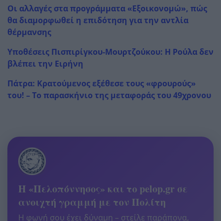
Οι αλλαγές στα προγράμματα «Εξοικονομώ», πώς
θα διαμορφωθεί η επιδότηση για την αντλία
θέρμανσης
Υποθέσεις Πισπιρίγκου-Μουρτζούκου: Η Ρούλα δεν
βλέπει την Ειρήνη
Πάτρα: Κρατούμενος εξέθεσε τους «φρουρούς»
του! – Το παρασκήνιο της μεταφοράς του 49χρονου
Η «Πελοπόννησος» και το pelop.gr σε
ανοιχτή γραμμή με τον Πολίτη
Η φωνή σου έχει δύναμη – στείλε παράπονα,