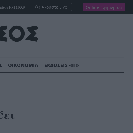
nisos FM 103.9
Ακούστε Live
Online Εφημερίδα
Σ
ΟΙΚΟΝΟΜΙΑ
ΕΚΔΟΣΕΙΣ «Π»
ύει