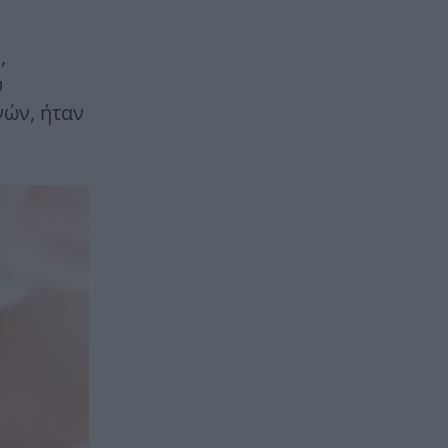
,
υ
νών, ήταν