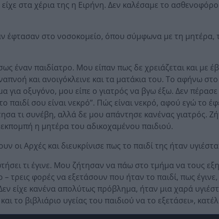
ο είχε στα χέρια της η Ειρήνη. Δεν καλέσαμε το ασθενοφόρο
αν έφτασαν στο νοσοκομείο, όπου σύμφωνα με τη μητέρα, τ
ως έναν παιδίατρο. Μου είπαν πως δε χρειάζεται και με έ
αναπνοή και ανοιγόκλεινε και τα ματάκια του. Το αφήνω στ
α για οξυγόνο, μου είπε ο γιατρός να βγω έξω. Δεν πέρασε
“το παιδί σου είναι νεκρό”. Πώς είναι νεκρό, αφού εγώ το έ
ώτησα τι συνέβη, αλλά δε μου απάντησε κανένας γιατρός. Ζ
ν εκπομπή η μητέρα του αδικοχαμένου παιδιού.
ουν οι Αρχές και διευκρίνισε πως το παιδί της ήταν υγιέστα
ήσει τι έγινε. Μου ζήτησαν να πάω στο τμήμα να τους εξ
 – τρεις φορές να εξετάσουν που ήταν το παιδί, πως έγινε, 
. Δεν είχε κανένα απολύτως πρόβλημα, ήταν μια χαρά υγιέσ
αι το βιβλιάριο υγείας του παιδιού να το εξετάσει», κατέλ