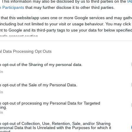
νή λογική. Μια γυναίκα που κουβαλά τον δικό της θρήνο 
. This information may also be disclosed by us to third parties on the
IA
Participants
that may further disclose it to other third parties.
άλλο 2 μηνών, ήταν παρούσα και στην νέα απώλεια παιδιού.
 that this website/app uses one or more Google services and may gath
νή φίλη και συγκάτοικο της μητέρας το τελευταίο χρόνο. 
including but not limited to your visit or usage behaviour. You may click 
των παιδιών της είχαν ήδη απασχολήσει έντονα την κοινή
 to Google and its third-party tags to use your data for below specifi
ώρα που τον πρόσεχε την έφερε στο μάτι του κυκλώνα για 
ogle consent section.
l Data Processing Opt Outs
ο σκοτεινό που χρήζει διερεύνησης;
αικών στο «Τούνελ» δημιούργησαν ένα πέπλο αβεβαιότητα
o opt-out of the Sharing of my personal data.
In
o opt-out of the Sale of my Personal Data.
In
to opt-out of processing my Personal Data for Targeted
ing.
In
o opt-out of Collection, Use, Retention, Sale, and/or Sharing
ersonal Data that Is Unrelated with the Purposes for which it
lected.