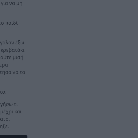
 για να μη
ο παιδί
βγαλαν έξω
ο κρεβατάκι
 ούτε μισή
φερα
ήτησα να το
το.
ηγήσω τι
μέχρι και
τατο,
ηξε.