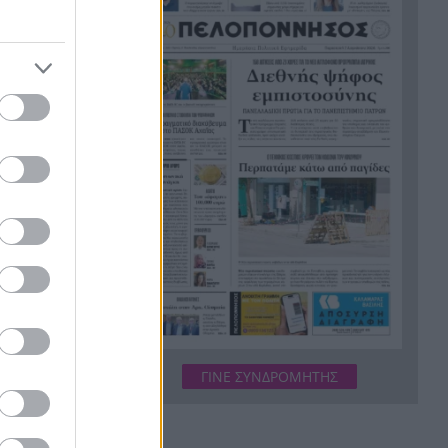
Κουκ
Η μεγάλη ιστορία του
21:12
παπαγάλου που κλάπηκε το
2017 και βρέθηκε μετά από 9
χρόνια
Φρίκη στην Κρήτη: Τουρίστας
21:00
ρωτούσε πόσο να πληρώσει
τά
για να ασελγήσει σε 10χρονο
κορίτσι
ένη να
Πιάστηκε στα πράσα με 106
20:49
συσκευασίες χασίς σε
προαύλιο σχολείου στο
θος και
Μαρούσι
Μαγνησία: «Aκυβέρνητο»
υ
20:39
ΓΙΝΕ ΣΥΝΔΡΟΜΗΤΗΣ
φορτηγό έκοψε στύλο
ηλεκτροδότησης και
απέντε
προσέκρουσε σε πολυκατοικία