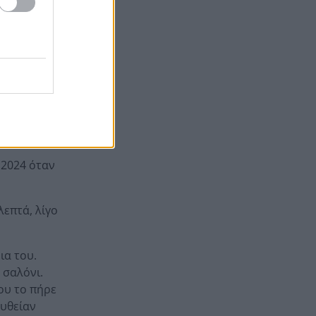
ελ» πως έχει
Στεφάνι Κορινθίας: Μεγάλη
20:28
φωτιά, ενισχυθήκαν οι
δυνάμεις, 11 εναέρια στη
ίζουν και
μάχη της κατάσβεσης
Σοκ στο μπάσκετ, πέθανε
20:12
ξαφνικά ο προπονητής
Δημήτρης Καρατσώρης
ς
Πάτρα: Σοκ, πέθανε στο
20:00
Νοσοκομείο βρέφος μόλις 8
 2024 όταν
ημερών
«Δεν υπάρχει κανένας λόγος
19:48
επτά, λίγο
να φοβόμαστε ή να
αποφεύγουμε τη θάλασσα», η
Μαρίνα Βερνίκου με
ια του.
λαγοκέφαλο στο χέρι
 σαλόνι.
μου το πήρε
ευθείαν