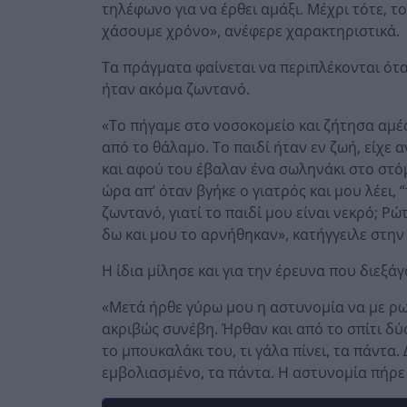
τηλέφωνο για να έρθει αμάξι. Μέχρι τότε, τ
χάσουμε χρόνο», ανέφερε χαρακτηριστικά.
Τα πράγματα φαίνεται να περιπλέκονται ότ
ήταν ακόμα ζωντανό.
«Το πήγαμε στο νοσοκομείο και ζήτησα αμέσ
από το θάλαμο. Το παιδί ήταν εν ζωή, είχε 
και αφού του έβαλαν ένα σωληνάκι στο στόμ
ώρα απ’ όταν βγήκε ο γιατρός και μου λέει, 
ζωντανό, γιατί το παιδί μου είναι νεκρό; Ρ
δω και μου το αρνήθηκαν», κατήγγειλε στη
Η ίδια μίλησε και για την έρευνα που διεξάγ
«Μετά ήρθε γύρω μου η αστυνομία να με ρωτ
ακριβώς συνέβη. Ήρθαν και από το σπίτι δύο
το μπουκαλάκι του, τι γάλα πίνει, τα πάντα
εμβολιασμένο, τα πάντα. Η αστυνομία πήρε κ