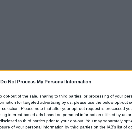
-
Do Not Process My Personal Information
σε βαθιά έρευνα για ένα τραγικό γεγονός, τον αιφνίδιο 
ρι της 5ης Αυγούστου 2023, το κατά τα άλλα υγιές και χ
to opt-out of the sale, sharing to third parties, or processing of your per
 πνοή στην Αμαλιάδα. Η μητέρα του μικρού Παναγιώτη, Καλ
formation for targeted advertising by us, please use the below opt-out s
μήσεις από το νοσοκομείο της πόλης, ενώ οι γιατροί επιμέν
r selection. Please note that after your opt-out request is processed y
eing interest-based ads based on personal information utilized by us or
disclosed to third parties prior to your opt-out. You may separately opt-
ανάτους βρεφών, σε διάστημα δεκαπέντε μηνών, πυροδότη
losure of your personal information by third parties on the IAB’s list of