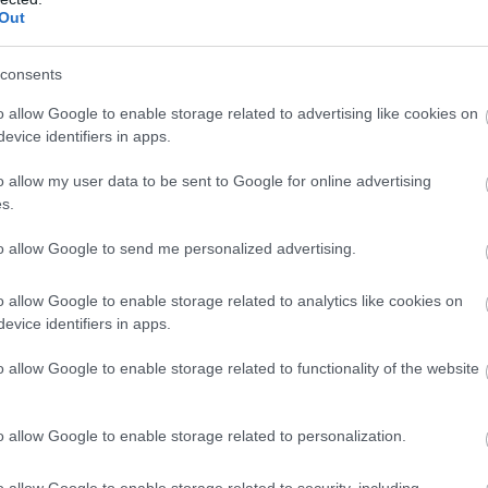
Out
consents
o allow Google to enable storage related to advertising like cookies on
evice identifiers in apps.
o allow my user data to be sent to Google for online advertising
ράμης, έριξε επιπλέον λάδι στη φωτιά, καθώς άφησε ανοιχ
s.
πό τον θάνατο του γιου του.
to allow Google to send me personalized advertising.
πως δεν έχει τίποτα να φοβηθεί και πως είναι αποφασισμ
ο και στης φίλης της.
o allow Google to enable storage related to analytics like cookies on
evice identifiers in apps.
διού της αλλά και του Παναγιώτη οφείλονται σε ιατρικό λά
παιδιά. Καθώς οι ιατροδικαστικές εκθέσεις δεν έδειξαν κάτι
o allow Google to enable storage related to functionality of the website
αμένουν απροσδιόριστα αναμένει το τελικό αποτέλεσμα το
o allow Google to enable storage related to personalization.
ου Αθηνών Ιωάννης Λουκάς που ασχολείται πάνω από δεκ
o allow Google to enable storage related to security, including