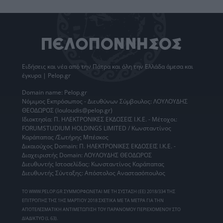
Ειδήσεις
και νέα από την
Πάτρα
και όλη την Ελλάδα άμεσα και
έγκυρα | Pelop.gr
Domain name: Pelop.gr
Νόμιμος Εκπρόσωπος - Διευθύνων Σύμβουλος: ΛΟΥΛΟΥΔΗΣ
ΘΕΟΔΩΡΟΣ (louloudis@pelop.gr)
Ιδιοκτησία: Π. ΗΛΕΚΤΡΟΝΙΚΕΣ ΕΚΔΟΣΕΙΣ Ι.Κ.Ε. - Μέτοχοι:
FORUMSTUDIUM HOLDINGS LIMITED / Κωνσταντίνος
Καράπαπας /Σωτήρης Μπέσκος
Δικαιούχος Domain: Π. ΗΛΕΚΤΡΟΝΙΚΕΣ ΕΚΔΟΣΕΙΣ Ι.Κ.Ε. -
Διαχειριστής Domain: ΛΟΥΛΟΥΔΗΣ ΘΕΟΔΩΡΟΣ
Διευθυντής Ιστοσελίδας: Κωνσταντίνος Καράπαπας
Διευθυντής Σύνταξης: Απόστολος Αναστασόπουλος
ΤΟ WWW.PELOP.GR ΣΥΜΜΟΡΦΩΝΕΤΑΙ ΜΕ ΤΗ ΣΥΣΤΑΣΗ (ΕΕ) 2018/334 ΤΗΣ
ΕΠΙΤΡΟΠΗΣ ΤΗΣ 1ΗΣ ΜΑΡΤΙΟΥ 2018 ΣΧΕΤΙΚΑ ΜΕ ΤΑ ΜΕΤΡΑ ΓΙΑ ΤΗΝ
ΑΠΟΤΕΛΕΣΜΑΤΙΚΗ ΑΝΤΙΜΕΤΩΠΙΣΗ ΤΟΥ ΠΑΡΑΝΟΜΟΥ ΠΕΡΙΕΧΟΜΕΝΟΥ ΣΤΟ
ΔΙΑΔΙΚΤΥΟ (L 63).