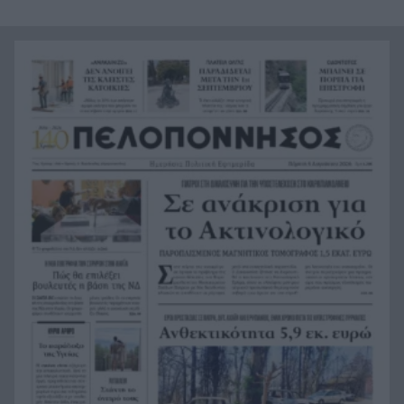
Πορτοκάλογλου
Μυστράς: «Μετανιωμένος ο 55χρονος που
14:26
έκρυβε τον πατέρα του στον καταψύκτη» λέει ο
δικηγόρος του
Το μυστήριο με τον Μοτζτάμπα Χαμενεΐ: Η
14:15
«σκοτεινή» συνάντηση με τον πρόεδρο του Ιράν
που φουντώνει τα σενάρια
Υπόθεση δολοφονίας Ελίζαμπεθ Ρος:
14:10
Προφυλακίστηκε ο 28χρονος Αφγανός – Η
κατάθεση της συζύγου του που «φώτισε» τις
έρευνες
Μητσοτάκης: Στο επίκεντρο η βιομηχανία – Νέο
13:56
σχέδιο με επενδύσεις, ενέργεια και μεταποίηση
5ο Νυχτερινός Ημιμαραθώνιος «Φάνης
13:55
Τσιμιγκάτος»: Επιλογές υψηλών προδιαγραφών
και δηλώσεις συμμετοχής