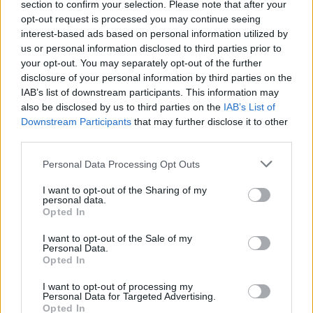
section to confirm your selection. Please note that after your
opt-out request is processed you may continue seeing
interest-based ads based on personal information utilized by
us or personal information disclosed to third parties prior to
your opt-out. You may separately opt-out of the further
disclosure of your personal information by third parties on the
IAB’s list of downstream participants. This information may
also be disclosed by us to third parties on the
IAB’s List of
Downstream Participants
that may further disclose it to other
third parties.
Please note that this website/app uses one or more Google
Personal Data Processing Opt Outs
services and may gather and store information including but
not limited to your visit or usage behaviour. You may click to
I want to opt-out of the Sharing of my
personal data.
grant or deny consent to Google and its third-party tags to
Opted In
use your data for below specified purposes in below Google
consent section.
Δεκαπενταύγουστος 2026: Πόσο αυξάνεται το
I want to opt-out of the Sale of my
Personal Data.
μεροκάματο το Σάββατο
Opted In
I want to opt-out of processing my
Personal Data for Targeted Advertising.
Opted In