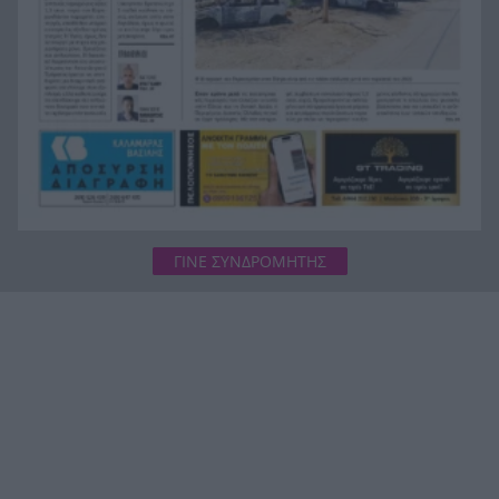
Ενεργειακές επενδύσεις άνω του 1 δισ. ευρώ
13:45
μέσω της νέας ρήτρας διαφυγής – Το σχέδιο της
Ελλάδας έως το 2028
ΓΙΝΕ ΣΥΝΔΡΟΜΗΤΗΣ