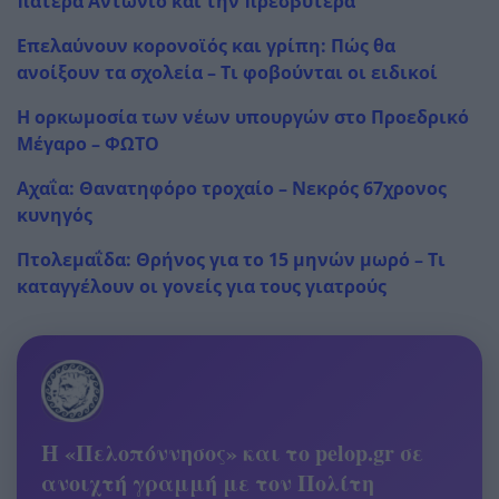
πατέρα Αντώνιο και την πρεσβύτερα
Επελαύνουν κορονοϊός και γρίπη: Πώς θα
ανοίξουν τα σχολεία – Τι φοβούνται οι ειδικοί
Η ορκωμοσία των νέων υπουργών στο Προεδρικό
Μέγαρο – ΦΩΤΟ
Αχαΐα: Θανατηφόρο τροχαίο – Νεκρός 67χρονος
κυνηγός
Πτολεμαΐδα: Θρήνος για το 15 μηνών μωρό – Τι
καταγγέλουν οι γονείς για τους γιατρούς
Η «Πελοπόννησος» και το pelop.gr σε
ανοιχτή γραμμή με τον Πολίτη