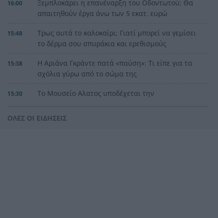
Ξεμπλοκάρει η επανέναρξη του Οδοντωτού; Θα
16:00
απαιτηθούν έργα άνω των 5 εκατ. ευρώ
Τρως αυτά το καλοκαίρι; Γιατί μπορεί να γεμίσει
15:48
το δέρμα σου σπυράκια και ερεθισμούς
Η Αριάνα Γκράντε πατά «παύση»: Τι είπε για τα
15:38
σχόλια γύρω από το σώμα της
Το Μουσείο Αλατος υποδέχεται την
15:30
«ασπρόμαυρη μαγεία» του Αλιάγα
ΟΛΕΣ ΟΙ ΕΙΔΗΣΕΙΣ
Τουρισμός για όλους: Σήμερα η σειρά για ΑΦΜ
15:29
που λήγουν σε 3 και 4
Αχαΐα: Αντιπλημμυρική θωράκιση 5 εκατ. ευρώ
15:22
σε Πείρο και Παραπείρο με υπογραφή Φαρμάκη
Μόναχο: Ισόβια στον οδηγό που έριξε το
15:21
αυτοκίνητο σε διαδήλωση και σκότωσε μητέρα
και παιδί