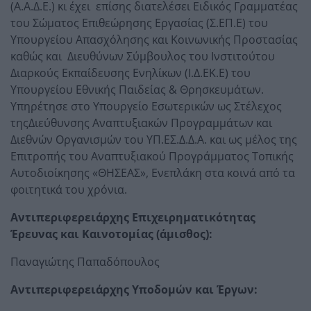
(Α.Α.Δ.Ε.) κι έχει επίσης διατελέσει Ειδικός Γραμματέας
του Σώματος Επιθεώρησης Εργασίας (Σ.ΕΠ.Ε) του
Υπουργείου Απασχόλησης και Κοινωνικής Προστασίας
καθώς και Διευθύνων Σύμβουλος του Ινστιτούτου
Διαρκούς Εκπαίδευσης Ενηλίκων (Ι.Δ.ΕΚ.Ε) του
Υπουργείου Εθνικής Παιδείας & Θρησκευμάτων.
Υπηρέτησε στο Υπουργείο Εσωτερικών ως Στέλεχος
τηςΔιεύθυνσης Αναπτυξιακών Προγραμμάτων και
Διεθνών Οργανισμών του ΥΠ.ΕΣ.Δ.Δ.Α. και ως μέλος της
Επιτροπής του Αναπτυξιακού Προγράμματος Τοπικής
Αυτοδιοίκησης «ΘΗΣΕΑΣ», Ενεπλάκη στα κοινά από τα
φοιτητικά του χρόνια.
Αντιπεριφερειάρχης Επιχειρηματικότητας
Έρευνας και Καινοτομίας (άμισθος):
Παναγιώτης Παπαδόπουλος
Αντιπεριφερειάρχης Υποδομών και Έργων: