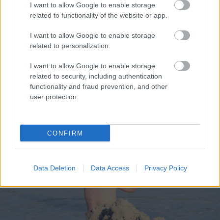
I want to allow Google to enable storage
related to functionality of the website or app.
I want to allow Google to enable storage
related to personalization.
I want to allow Google to enable storage
Πλήθος πιστών στην Μεταμόρφωση του Σωτήρος Ροδιάς
related to security, including authentication
ΦΩΤΟ
functionality and fraud prevention, and other
user protection.
CONFIRM
Data Deletion
Data Access
Privacy Policy