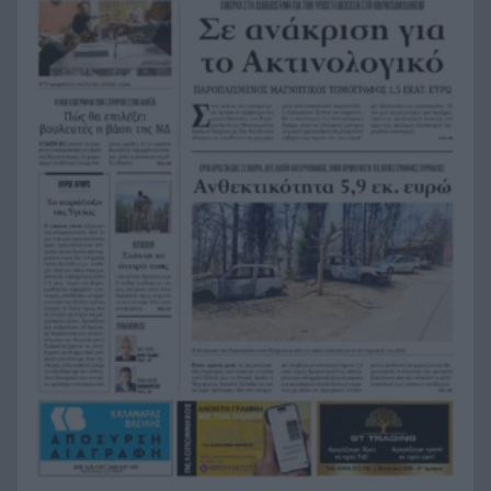
Η ανακοίνωση της ΕΑΠ για Βασιλάκο και
20:00
Μαμάση
Γιατί οδηγήθηκαν στη φυλακή οι οι δύο Ινδοί,
19:48
που κατηγορούνται για τη δολοφονία του
58χρονου ψυχολόγου στο Ναύπλιο, ΒΙΝΤΕΟ
Το Ιράν στέλνει μήνυμα στον Κόλπο: «Φρενάρετε
19:36
τον Τραμπ ή θα πληγούν κρίσιμες υποδομές»
«Ευγενικός, ακέραιος και ανιδιοτελής
19:24
άνθρωπος», η ανακοίνωση της οικογένειας της
38χρονης Βρετανίδας Ελίζαμπεθ Ρος