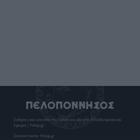
Ειδήσεις
και νέα από την
Πάτρα
και όλη την Ελλάδα άμεσα και
έγκυρα | Pelop.gr
Domain name: Pelop.gr