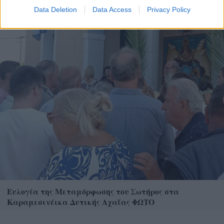
Data Deletion
Data Access
Privacy Policy
Ευλογία της Μεταμόρφωσης του Σωτήρος στα
Καραμεσινέικα Δυτικής Αχαΐας ΦΩΤΟ