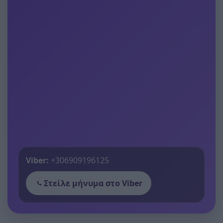
Viber:
+306909196125
Στείλε μήνυμα στο Viber