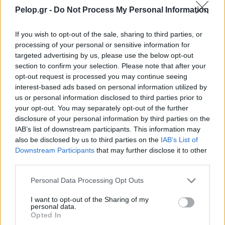
Pelop.gr -
Do Not Process My Personal Information
If you wish to opt-out of the sale, sharing to third parties, or
processing of your personal or sensitive information for
targeted advertising by us, please use the below opt-out
section to confirm your selection. Please note that after your
opt-out request is processed you may continue seeing
interest-based ads based on personal information utilized by
us or personal information disclosed to third parties prior to
Το Minecraft έρχεται στο Nintendo Switch 2 όπως δεν το
your opt-out. You may separately opt-out of the further
έχετε ξαναδεί
disclosure of your personal information by third parties on the
IAB’s list of downstream participants. This information may
also be disclosed by us to third parties on the
IAB’s List of
Downstream Participants
that may further disclose it to other
third parties.
Please note that this website/app uses one or more Google
Personal Data Processing Opt Outs
services and may gather and store information including but
not limited to your visit or usage behaviour. You may click to
I want to opt-out of the Sharing of my
personal data.
grant or deny consent to Google and its third-party tags to
Opted In
use your data for below specified purposes in below Google