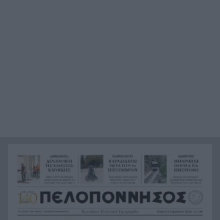
Άρτα: Συνελήφθησαν ο διευθυντής κι ο τεχνικός
21:24
ασφαλείας του ΔΕΔΔΗΕ
Τραγικό περιστατικό, τράκαρε με αγριογούρουνο
21:12
στη Β. Εύβοια και έχασε τη ζωή του
Αλλάζουν τα πάντα στη Δανία λόγω της
21:00
τεχνικής νοημοσύνης, οι μαθητές θα
παρουσιάσουν προφορικά τις εργασίες τους
Το τελευταίο «αντίο» στην τελετή αποτέφρωσης
20:36
του συντονιστή που σκοτώθηκε μετά τη
σύγκρουση ελικοπτέρων στην Ψάθα, ΦΩΤΟ
Στιγμές αγωνίας και θρίλερ στο Αίγιο: Οδηγός
20:24
λεωφορείου έχασε τις αισθήσεις του και τη ζωή
του! ΦΩΤΟ
Κόκκινα τα 118 κτίρια στις 325 αυτοψίες των
20:12
πληγεισών περιοχών από τις καταστροφικές
πυρκαγιές