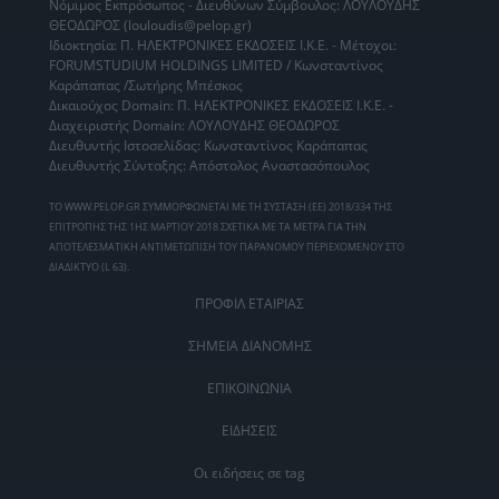
Νόμιμος Εκπρόσωπος - Διευθύνων Σύμβουλος: ΛΟΥΛΟΥΔΗΣ
ΘΕΟΔΩΡΟΣ (louloudis@pelop.gr)
Ιδιοκτησία: Π. ΗΛΕΚΤΡΟΝΙΚΕΣ ΕΚΔΟΣΕΙΣ Ι.Κ.Ε. - Μέτοχοι:
FORUMSTUDIUM HOLDINGS LIMITED / Κωνσταντίνος
Καράπαπας /Σωτήρης Μπέσκος
Δικαιούχος Domain: Π. ΗΛΕΚΤΡΟΝΙΚΕΣ ΕΚΔΟΣΕΙΣ Ι.Κ.Ε. -
Διαχειριστής Domain: ΛΟΥΛΟΥΔΗΣ ΘΕΟΔΩΡΟΣ
Διευθυντής Ιστοσελίδας: Κωνσταντίνος Καράπαπας
Διευθυντής Σύνταξης: Απόστολος Αναστασόπουλος
ΤΟ WWW.PELOP.GR ΣΥΜΜΟΡΦΩΝΕΤΑΙ ΜΕ ΤΗ ΣΥΣΤΑΣΗ (ΕΕ) 2018/334 ΤΗΣ
ΕΠΙΤΡΟΠΗΣ ΤΗΣ 1ΗΣ ΜΑΡΤΙΟΥ 2018 ΣΧΕΤΙΚΑ ΜΕ ΤΑ ΜΕΤΡΑ ΓΙΑ ΤΗΝ
ΑΠΟΤΕΛΕΣΜΑΤΙΚΗ ΑΝΤΙΜΕΤΩΠΙΣΗ ΤΟΥ ΠΑΡΑΝΟΜΟΥ ΠΕΡΙΕΧΟΜΕΝΟΥ ΣΤΟ
ΔΙΑΔΙΚΤΥΟ (L 63).
ΠΡΟΦΙΛ ΕΤΑΙΡΙΑΣ
ΣΗΜΕΙΑ ΔΙΑΝΟΜΗΣ
ΕΠΙΚΟΙΝΩΝΙΑ
ΕΙΔΗΣΕΙΣ
Οι ειδήσεις σε tag