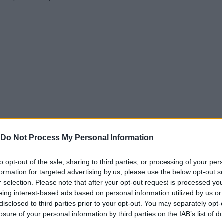
-
Do Not Process My Personal Information
to opt-out of the sale, sharing to third parties, or processing of your per
formation for targeted advertising by us, please use the below opt-out s
r selection. Please note that after your opt-out request is processed y
Μακεδονία
από τις προμεσημβρινές έως τις βραδινές ώρες
eing interest-based ads based on personal information utilized by us or
τηρηθούν μέχρι τα ξημερώματα του Σαββάτου. Παράλληλα, ι
disclosed to third parties prior to your opt-out. You may separately opt-
εσσαλία από το μεσημέρι έως αργά το βράδυ.
losure of your personal information by third parties on the IAB’s list of