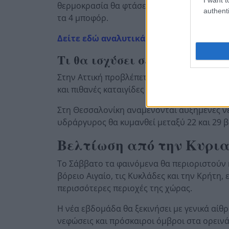
θερμοκρασία θα φτάσει έως τους 29 βαθμούς
authenti
τα 4 μποφόρ.
Δείτε εδώ αναλυτικά την πρόγνωση του 
Τι θα ισχύσει σε Αττική και
Στην Αττική προβλέπεται ηλιοφάνεια με νε
και πιθανές καταιγίδες κυρίως στα ορεινά.
Στη Θεσσαλονίκη αναμένονται αυξημένες νε
υδράργυρος θα κυμανθεί μεταξύ 22 και 29 
Βελτίωση από την Κυρι
Το Σάββατο τα φαινόμενα θα περιοριστούν κ
βόρειο Αιγαίο, τις Κυκλάδες και την Κρήτη
περισσότερες περιοχές της χώρας.
Η νέα εβδομάδα θα ξεκινήσει με γενικά αίθ
νεφώσεις και πρόσκαιροι όμβροι στα ορειν