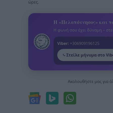
ώρες.
Η «Πελοπόννησος» και το
Η φωνή σου έχει δύναμη – στεί
Viber:
+306909196125
Στείλε μήνυμα στο Vib
Ακολουθήστε μας για ό