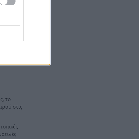
 φτάνοντας
κατά της Μαρίας Καρυστιανού
Σούπερ μάρκετ: Γιατί η
16:09
«φθηνή» συσκευασία μπορεί
τελικά να κοστίζει ακριβότερα
ές βροχές
.
ς, το
αιρού στις
 τοπικές
ματινές