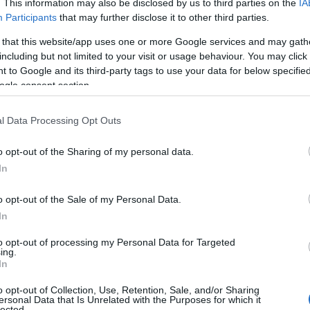
. This information may also be disclosed by us to third parties on the
IA
πρωινές ώρες του Σαββάτου, τα φαινόμενα θα επεκταθούν σ
Participants
that may further disclose it to other third parties.
σχυρές καταιγίδες αναμένονται και στην ανατολική
Στερεά
 that this website/app uses one or more Google services and may gath
including but not limited to your visit or usage behaviour. You may click 
αρμόδιοι φορείς σε περιοχές της Κεντρικής Μακεδονίας και
 to Google and its third-party tags to use your data for below specifi
λακή, προκειμένου να αντιμετωπιστούν ενδεχόμενα προβλ
ogle consent section.
μένων.
 τις επίσημες ανακοινώσεις και να τηρούν τις οδηγίες
l Data Processing Opt Outs
υ υπάρχει αυξημένος κίνδυνος για τοπικές πλημμύρες.
o opt-out of the Sharing of my personal data.
In
οπικές βροχές και σποραδικές καταιγίδες θα εκδηλωθούν α
o opt-out of the Sale of my Personal Data.
ωτικά τμήματα και το βόρειο Αιγαίο. Τα φαινόμενα θα είνα
In
λία, ανατολική Στερεά, Σποράδες και Εύβοια.
to opt-out of processing my Personal Data for Targeted
ing.
In
o opt-out of Collection, Use, Retention, Sale, and/or Sharing
ersonal Data that Is Unrelated with the Purposes for which it
lected.