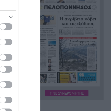
Ο Τιάγκο Μέσι στη Μασία: Ο
16:38
γιος του Λιονέλ φορά τα
μπλαουγκράνα από τον
Νοέμβριο
Η αξιοπιστία των απειλών
16:31
κρίνεται στις πράξεις
Άμεσα η αντικατάσταση του
16:23
μετεωρολογικού σταθμού που
καταστράφηκε από την
πυρκαγιά στην Αιγιάλεια
εση τη
Δεν έμειναν θεατές: Πελάτες
16:17
ορμούν σε ληστή που έριξε
ς Κελσίου,
70χρονο στο πάτωμα – Βίντεο
ΓΙΝΕ ΣΥΝΔΡΟΜΗΤΗΣ
Ρήγμα στην «Ελπίδα για τη
16:16
Δημοκρατία»: Σφοδρή κριτική
. Η
στελεχών που αποχώρησαν