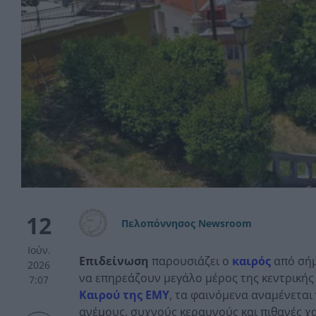
12
Πελοπόννησος Newsroom
Ιούν.
Επιδείνωση
παρουσιάζει ο
καιρός
από σή
2026
να επηρεάζουν μεγάλο μέρος της κεντρικής
7:07
Καιρού της ΕΜΥ
, τα φαινόμενα αναμένεται
ανέμους, συχνούς κεραυνούς και πιθανές χ