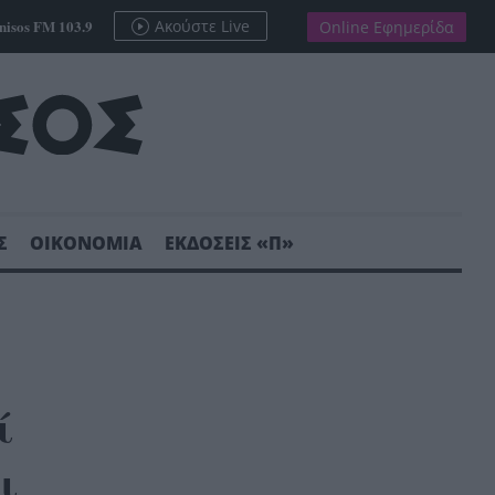
nisos FM 103.9
Ακούστε Live
Online Εφημερίδα
Σ
ΟΙΚΟΝΟΜΙΑ
ΕΚΔΟΣΕΙΣ «Π»
ί
ι