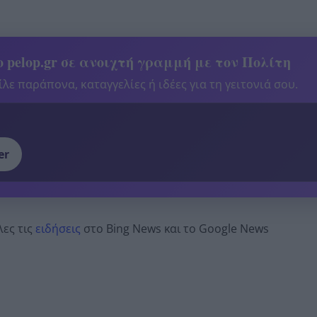
 pelop.gr σε ανοιχτή γραμμή με τον Πολίτη
λε παράπονα, καταγγελίες ή ιδέες για τη γειτονιά σου.
er
λες τις
ειδήσεις
στο Bing News και το Google News