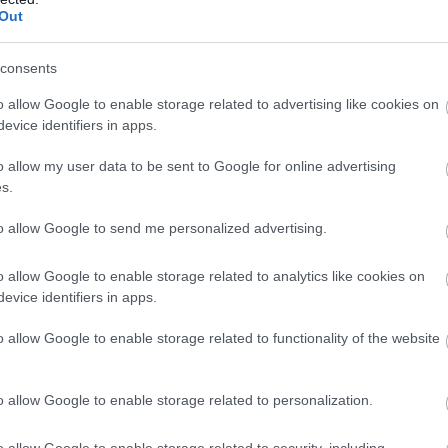
Out
consents
o allow Google to enable storage related to advertising like cookies on
evice identifiers in apps.
o allow my user data to be sent to Google for online advertising
s.
to allow Google to send me personalized advertising.
σθένηση των φαινομένων κατά τις βραδινές ώρες, με εξαίρ
o allow Google to enable storage related to analytics like cookies on
 οι βροχές και οι καταιγίδες θα επιμείνουν.
evice identifiers in apps.
οντας στις περισσότερες περιοχές τους 26 έως 29 βαθμού
o allow Google to enable storage related to functionality of the website
ο νότιο Αιγαίο θα αγγίξει τους 32 βαθμούς.
o allow Google to enable storage related to personalization.
καλός, με ηλιοφάνεια και κατά διαστήματα αραιές νεφώσεις
o allow Google to enable storage related to security, including