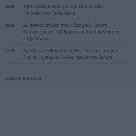
Ήττα-αποκλεισμός για την Εθνική Nέων
20:38
Γυναικών στο Ευρωπαϊκό
Δικαστικό μπλόκο στους δασμούς Τραμπ:
20:33
Επιστρέφονται 100 δισεκατομμύρια δολάρια σε
επιχειρήσεις
Αιγιάλεια: Ήρθαν από τη Βρετανία για μια νέα
20:25
ζωή και η πυρκαγιά τους άφησε στο δρόμο!
Φωτιά Αττικοβοιωτία: Όλα τα μέτρα στήριξης
20:13
για τους πυρόπληκτους – Τα ποσά των
ΟΛΕΣ ΟΙ ΕΙΔΗΣΕΙΣ
επιδομάτων και η στεγαστική συνδρομή
Με πατρινά γκολ η εύκολη νίκη για την Εθνική
20:08
Παίδων
Διακοπές 2026: Το «απαγορευτικό» του
20:05
Αυγούστου – Υπολογίζουμε ευρώ-ευρώ το
πραγματικό κόστος για μια 4μελή οικογένεια