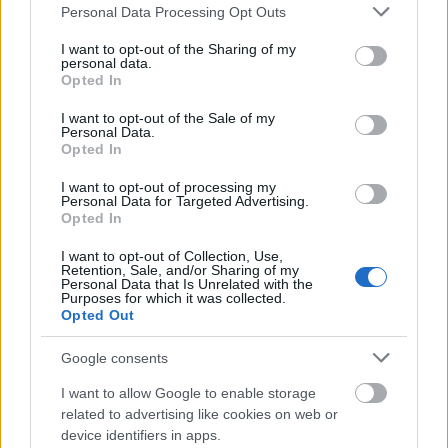
Please note that this website/app uses one or more Google
Personal Data Processing Opt Outs
services and may gather and store information including but
not limited to your visit or usage behaviour. You may click to
I want to opt-out of the Sharing of my
personal data.
grant or deny consent to Google and its third-party tags to
Opted In
use your data for below specified purposes in below Google
consent section.
I want to opt-out of the Sale of my
Personal Data.
Opted In
I want to opt-out of processing my
Personal Data for Targeted Advertising.
Opted In
I want to opt-out of Collection, Use,
Retention, Sale, and/or Sharing of my
Personal Data that Is Unrelated with the
Purposes for which it was collected.
Opted Out
Η Γιορτή Σταφίδας του 29ου Φεστιβάλ στο Γρηγόρι
Google consents
Αιγίου ΦΩΤΟ
I want to allow Google to enable storage
related to advertising like cookies on web or
device identifiers in apps.