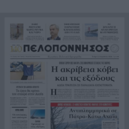
46χρονη – Το παρασκήνιο της έκδοσης από το
Λονδίνο
Αυτή η αεροπορική θα χρεώνει ακόμη και το
19:07
ντουλάπι πάνω από το κάθισμα
Αεροπλανικό τροχαίο, «απογείωση» αυτοκινήτου
18:58
και «προσγείωση» σε παρκαρισμένο ΙΧ
«Τον γάζωσαν με καλάσνικοφ – Τη γλίτωσε παρά
18:51
τρίχα»: Η ιστορία του Νίνο και η ατάκα Ψινάκη
που έκανε «κίτρινη» την Κορομηλά
Επικύρωση συμφωνίας με υπογραφές για την
18:48
ηλεκτρική διασύνδεση Ελλάδας-Κύπρου
Τι συμβαίνει στη Σελήνη; Τμήμα πυραύλου της
18:43
SpaceX έπεσε στην επιφάνειά της – Άνοιξε νέος
κρατήρας
Με Σπανούλη και Μπάρλο η Εθνική Παίδων στο
18:36
Ευρωπαϊκό πρωτάθλημα