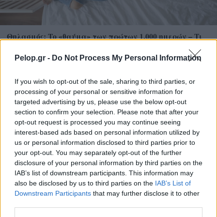
Θηλασμός: Το «θαύμα» των πρώτων 1.000 ημερών – Τι
συμβαίνει στον εγκέφαλο του μωρού
Pelop.gr -
Do Not Process My Personal Information
If you wish to opt-out of the sale, sharing to third parties, or
processing of your personal or sensitive information for
targeted advertising by us, please use the below opt-out
section to confirm your selection. Please note that after your
opt-out request is processed you may continue seeing
interest-based ads based on personal information utilized by
us or personal information disclosed to third parties prior to
your opt-out. You may separately opt-out of the further
disclosure of your personal information by third parties on the
IAB’s list of downstream participants. This information may
also be disclosed by us to third parties on the
IAB’s List of
Downstream Participants
that may further disclose it to other
Χρησιμοποιείς Google passkeys για τους κωδικούς σου;
third parties.
Και όμως μπορούν να τους κλέψουν