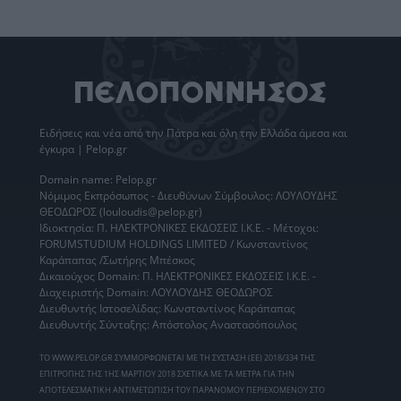
Ειδήσεις
και νέα από την
Πάτρα
και όλη την Ελλάδα άμεσα και
έγκυρα | Pelop.gr
Domain name: Pelop.gr
Νόμιμος Εκπρόσωπος - Διευθύνων Σύμβουλος: ΛΟΥΛΟΥΔΗΣ
ΘΕΟΔΩΡΟΣ (louloudis@pelop.gr)
Ιδιοκτησία: Π. ΗΛΕΚΤΡΟΝΙΚΕΣ ΕΚΔΟΣΕΙΣ Ι.Κ.Ε. - Μέτοχοι:
FORUMSTUDIUM HOLDINGS LIMITED / Κωνσταντίνος
Καράπαπας /Σωτήρης Μπέσκος
Δικαιούχος Domain: Π. ΗΛΕΚΤΡΟΝΙΚΕΣ ΕΚΔΟΣΕΙΣ Ι.Κ.Ε. -
Διαχειριστής Domain: ΛΟΥΛΟΥΔΗΣ ΘΕΟΔΩΡΟΣ
Διευθυντής Ιστοσελίδας: Κωνσταντίνος Καράπαπας
Διευθυντής Σύνταξης: Απόστολος Αναστασόπουλος
ΤΟ WWW.PELOP.GR ΣΥΜΜΟΡΦΩΝΕΤΑΙ ΜΕ ΤΗ ΣΥΣΤΑΣΗ (ΕΕ) 2018/334 ΤΗΣ
ΕΠΙΤΡΟΠΗΣ ΤΗΣ 1ΗΣ ΜΑΡΤΙΟΥ 2018 ΣΧΕΤΙΚΑ ΜΕ ΤΑ ΜΕΤΡΑ ΓΙΑ ΤΗΝ
ΑΠΟΤΕΛΕΣΜΑΤΙΚΗ ΑΝΤΙΜΕΤΩΠΙΣΗ ΤΟΥ ΠΑΡΑΝΟΜΟΥ ΠΕΡΙΕΧΟΜΕΝΟΥ ΣΤΟ