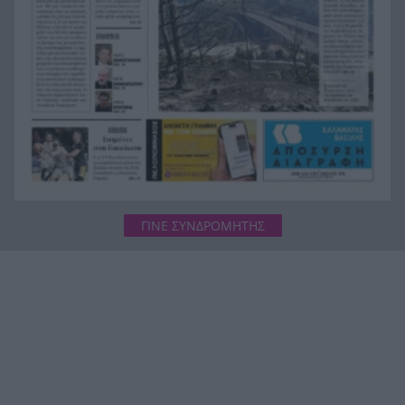
«Αρπακτικό» σε βρετανικό πολεμικό πλοίο: Η
18:32
25χρονη ναύτης πίσω από 6 σεξουαλικές
επιθέσεις
ΓΙΝΕ ΣΥΝΔΡΟΜΗΤΗΣ