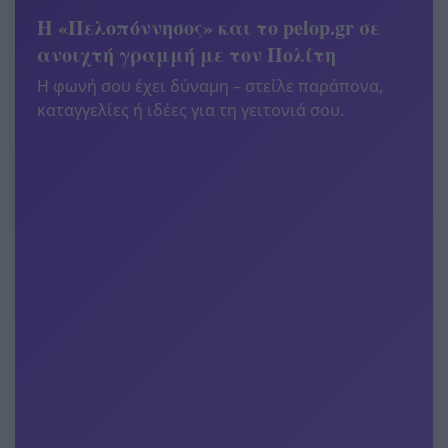
Η «Πελοπόννησος» και το pelop.gr σε
ανοιχτή γραμμή με τον Πολίτη
Η φωνή σου έχει δύναμη – στείλε παράπονα,
καταγγελίες ή ιδέες για τη γειτονιά σου.