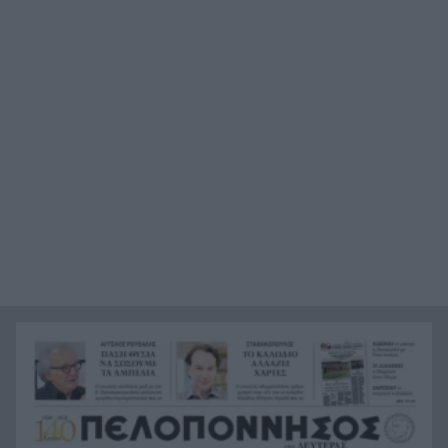
Έκλειψη Ηλίου 12 Αυγούστου: «Εκτοξεύονται» οι
10:46
τιμές – Η Ευρώπη ζει το απόλυτο eclipse tourism
Ισημερινός: Βρέθηκαν 8 διαμελισμένα πτώματα
10:41
σε μεταλλείο
Πού θα δείτε την πρεμιέρα του Τεντόγλου και
10:35
των άλλων ελληνικών συμμετοχών
Σπάει ταμεία «Η Οδύσσεια», δείτε τα
10:27
αστρονομικά ποσά που έχει φτάσει
ΑΑΔΕ: Οι 5 παγίδες στις μεταφορές χρημάτων –
10:20
Πότε μια συναλλαγή μπορεί να θεωρηθεί δωρεά
Κρατική αρωγή: Ξεκινούν οι αιτήσεις για τους
10:12
πυρόπληκτους – Έως 6.000 ευρώ για επισκευές
και οικοσκευή
Οι σημερινές προβλέψεις για όλα τα ζώδια
10:09
Παράταση για το «Εξοικονομώ – Επιχειρώ» σε
10:04