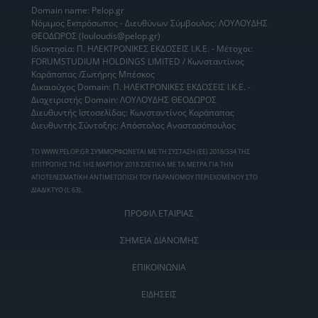
Domain name: Pelop.gr
Νόμιμος Εκπρόσωπος - Διευθύνων Σύμβουλος: ΛΟΥΛΟΥΔΗΣ
ΘΕΟΔΩΡΟΣ (louloudis@pelop.gr)
Ιδιοκτησία: Π. ΗΛΕΚΤΡΟΝΙΚΕΣ ΕΚΔΟΣΕΙΣ Ι.Κ.Ε. - Μέτοχοι:
FORUMSTUDIUM HOLDINGS LIMITED / Κωνσταντίνος
Καράπαπας /Σωτήρης Μπέσκος
Δικαιούχος Domain: Π. ΗΛΕΚΤΡΟΝΙΚΕΣ ΕΚΔΟΣΕΙΣ Ι.Κ.Ε. -
Διαχειριστής Domain: ΛΟΥΛΟΥΔΗΣ ΘΕΟΔΩΡΟΣ
Διευθυντής Ιστοσελίδας: Κωνσταντίνος Καράπαπας
Διευθυντής Σύνταξης: Απόστολος Αναστασόπουλος
ΤΟ WWW.PELOP.GR ΣΥΜΜΟΡΦΩΝΕΤΑΙ ΜΕ ΤΗ ΣΥΣΤΑΣΗ (ΕΕ) 2018/334 ΤΗΣ
ΕΠΙΤΡΟΠΗΣ ΤΗΣ 1ΗΣ ΜΑΡΤΙΟΥ 2018 ΣΧΕΤΙΚΑ ΜΕ ΤΑ ΜΕΤΡΑ ΓΙΑ ΤΗΝ
ΑΠΟΤΕΛΕΣΜΑΤΙΚΗ ΑΝΤΙΜΕΤΩΠΙΣΗ ΤΟΥ ΠΑΡΑΝΟΜΟΥ ΠΕΡΙΕΧΟΜΕΝΟΥ ΣΤΟ
ΔΙΑΔΙΚΤΥΟ (L 63).
ΠΡΟΦΙΛ ΕΤΑΙΡΙΑΣ
ΣΗΜΕΙΑ ΔΙΑΝΟΜΗΣ
ΕΠΙΚΟΙΝΩΝΙΑ
ΕΙΔΗΣΕΙΣ