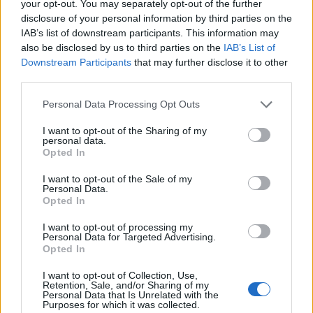
your opt-out. You may separately opt-out of the further
disclosure of your personal information by third parties on the
IAB’s list of downstream participants. This information may
Η ΣΕΔΙΠ στη «2η Βραδιά Εμπορίου» στην Κάτω Αχαΐα
also be disclosed by us to third parties on the
IAB’s List of
ΦΩΤΟ
Downstream Participants
that may further disclose it to other
third parties.
Please note that this website/app uses one or more Google
Personal Data Processing Opt Outs
services and may gather and store information including but
not limited to your visit or usage behaviour. You may click to
I want to opt-out of the Sharing of my
personal data.
grant or deny consent to Google and its third-party tags to
Opted In
use your data for below specified purposes in below Google
consent section.
I want to opt-out of the Sale of my
Personal Data.
Opted In
I want to opt-out of processing my
Personal Data for Targeted Advertising.
Opted In
I want to opt-out of Collection, Use,
Retention, Sale, and/or Sharing of my
Personal Data that Is Unrelated with the
Ποιοι δικαιούνται σύνταξη 409 ευρώ χωρίς ένσημα
Purposes for which it was collected.