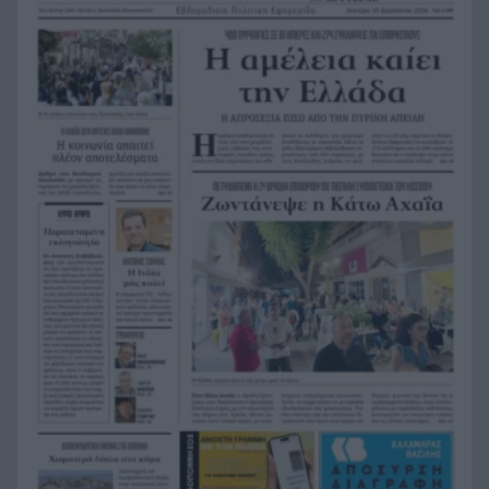
περισσότερες από 400 επιχειρήσεις
Η Αχαΐα δεν αντέχει άλλη αναμονή
9:56
Ρωσία: Κατέρριψε 456 ουκρανικά drones μέσα
9:48
σε μία νύχτα – Νεκροί από τις επιθέσεις
Σήμερα οι προσωρινοί πίνακες για το voucher
9:41
παιδικών σταθμών ΕΣΠΑ 2026-2027