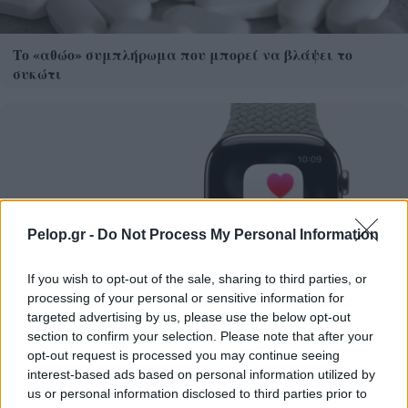
Το «αθώο» συμπλήρωμα που μπορεί να βλάψει το
συκώτι
Pelop.gr -
Do Not Process My Personal Information
If you wish to opt-out of the sale, sharing to third parties, or
processing of your personal or sensitive information for
targeted advertising by us, please use the below opt-out
section to confirm your selection. Please note that after your
Η λειτουργία του Apple Watch που λίγοι γνωρίζουν και
opt-out request is processed you may continue seeing
ίσως σώσει ζωές
interest-based ads based on personal information utilized by
us or personal information disclosed to third parties prior to