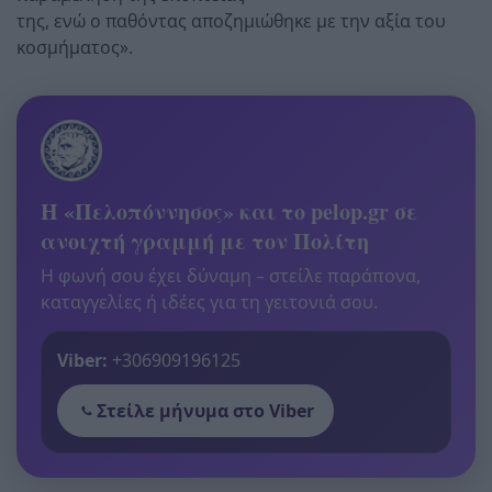
της, ενώ ο παθόντας αποζημιώθηκε με την αξία του
κοσμήματος».
Η «Πελοπόννησος» και το pelop.gr σε
ανοιχτή γραμμή με τον Πολίτη
Η φωνή σου έχει δύναμη – στείλε παράπονα,
καταγγελίες ή ιδέες για τη γειτονιά σου.
Viber:
+306909196125
Στείλε μήνυμα στο Viber