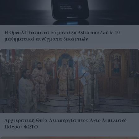
Η OpenAI σταματά το μοντέλο Astra που έλυσε 10
μαθηματικά αινίγματα δεκαετιών
Αρχιερατική Θεία Λειτουργία στον Αγιο Αιμιλιανό
Πάτρας ΦΩΤΟ