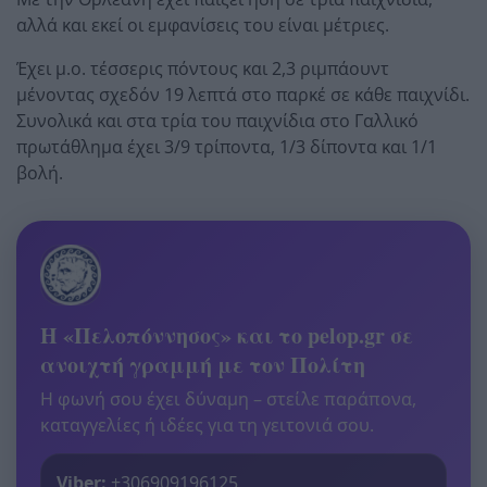
αλλά και εκεί οι εμφανίσεις του είναι μέτριες.
Έχει μ.ο. τέσσερις πόντους και 2,3 ριμπάουντ
μένοντας σχεδόν 19 λεπτά στο παρκέ σε κάθε παιχνίδι.
Συνολικά και στα τρία του παιχνίδια στο Γαλλικό
πρωτάθλημα έχει 3/9 τρίποντα, 1/3 δίποντα και 1/1
βολή.
Η «Πελοπόννησος» και το pelop.gr σε
ανοιχτή γραμμή με τον Πολίτη
Η φωνή σου έχει δύναμη – στείλε παράπονα,
καταγγελίες ή ιδέες για τη γειτονιά σου.
Viber:
+306909196125