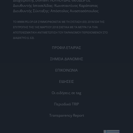
Διαχειριστής Domain: ΛΟΥΛΟΥΔΗΣ ΘΕΟΔΩΡΟΣ
Διευθυντής Ιστοσελίδας: Κωνσταντίνος Καράπαπας
Διευθυντής Σύνταξης: Απόστολος Αναστασόπουλος
ΤΟ WWW.PELOP.GR ΣΥΜΜΟΡΦΩΝΕΤΑΙ ΜΕ ΤΗ ΣΥΣΤΑΣΗ (ΕΕ) 2018/334 ΤΗΣ
ΕΠΙΤΡΟΠΗΣ ΤΗΣ 1ΗΣ ΜΑΡΤΙΟΥ 2018 ΣΧΕΤΙΚΑ ΜΕ ΤΑ ΜΕΤΡΑ ΓΙΑ ΤΗΝ
ΑΠΟΤΕΛΕΣΜΑΤΙΚΗ ΑΝΤΙΜΕΤΩΠΙΣΗ ΤΟΥ ΠΑΡΑΝΟΜΟΥ ΠΕΡΙΕΧΟΜΕΝΟΥ ΣΤΟ
ΔΙΑΔΙΚΤΥΟ (L 63).
ΠΡΟΦΙΛ ΕΤΑΙΡΙΑΣ
ΣΗΜΕΙΑ ΔΙΑΝΟΜΗΣ
ΕΠΙΚΟΙΝΩΝΙΑ
ΕΙΔΗΣΕΙΣ
Οι ειδήσεις σε tag
Περιοδικό TRIP
Transparency Report