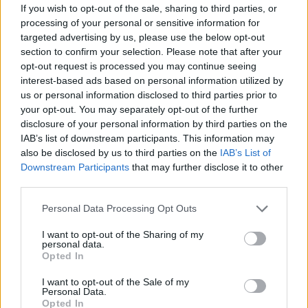
If you wish to opt-out of the sale, sharing to third parties, or
processing of your personal or sensitive information for
targeted advertising by us, please use the below opt-out
section to confirm your selection. Please note that after your
Ο Μητροπολίτης Καλαβρύτων και Αιγιαλείας
opt-out request is processed you may continue seeing
Ιερώνυμος στην Αρτα ΦΩΤΟ
interest-based ads based on personal information utilized by
us or personal information disclosed to third parties prior to
your opt-out. You may separately opt-out of the further
disclosure of your personal information by third parties on the
IAB’s list of downstream participants. This information may
also be disclosed by us to third parties on the
IAB’s List of
Downstream Participants
that may further disclose it to other
third parties.
Please note that this website/app uses one or more Google
Personal Data Processing Opt Outs
services and may gather and store information including but
not limited to your visit or usage behaviour. You may click to
I want to opt-out of the Sharing of my
personal data.
grant or deny consent to Google and its third-party tags to
Opted In
use your data for below specified purposes in below Google
consent section.
I want to opt-out of the Sale of my
Personal Data.
Opted In