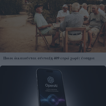
Ποιοι δικαιούνται σύνταξη 409 ευρώ χωρίς ένσημα