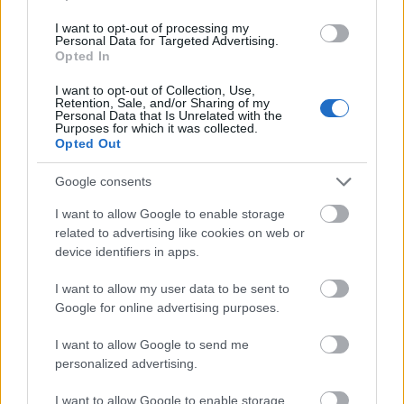
Το άθλημα της μακροζωίας: Χαρίζει έως και 5
επιπλέον χρόνια ζωής
I want to opt-out of processing my
Personal Data for Targeted Advertising.
Opted In
I want to opt-out of Collection, Use,
Retention, Sale, and/or Sharing of my
Personal Data that Is Unrelated with the
Purposes for which it was collected.
Opted Out
Google consents
I want to allow Google to enable storage
related to advertising like cookies on web or
device identifiers in apps.
I want to allow my user data to be sent to
Google for online advertising purposes.
Άνευ προηγουμένου τα pre orders του GTA 6
I want to allow Google to send me
personalized advertising.
I want to allow Google to enable storage