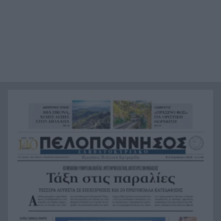
Φιστίκια: 6 οφέλη για καρδιά, έντερο και
20:24
σάκχαρο – Τι δείχνουν οι μελέτες
«Ας αναπαυτεί εν ειρήνη», Ρεάλ, Μπαρτσελόνα
20:12
και Ομοσπονδία Αργεντινής για τον χαμό του
πατέρα του Μέσι
Οι πνιγμοί είναι συνήθως «βουβοί»: Η
20:00
διασώστρια Δήμητρα Παναγιωτοπούλου για τις
εμπειρίες και το απαιτητικό της επάγγελμα
«Λένε προδότες και πληρωμένους όσους
19:48
αποχωρούν», διαζύγιο με αιχμές στο κόμμα
Καρυστιανού
Η Ελλάδα θα διεκδικήσει την 9η θέση στο
19:36
Παγκόσμιο πρωτάθλημα Παίδων
Τεσσάρων χρονών παιδί βρέθηκε νεκρό σε
19:24
πισίνα στην Πάρο, ανείπωτη τραγωδία