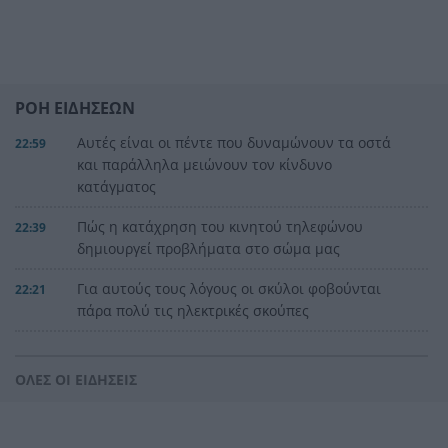
ΡΟΗ ΕΙΔΗΣΕΩΝ
Αυτές είναι οι πέντε που δυναμώνουν τα οστά
22:59
και παράλληλα μειώνουν τον κίνδυνο
κατάγματος
Πώς η κατάχρηση του κινητού τηλεφώνου
22:39
δημιουργεί προβλήματα στο σώμα μας
Για αυτούς τους λόγους οι σκύλοι φοβούνται
22:21
πάρα πολύ τις ηλεκτρικές σκούπες
Ξυλοδαρμός Βρετανού στην Κρήτη από πέντε
22:00
νεαρούς νταήδες
ΟΛΕΣ ΟΙ ΕΙΔΗΣΕΙΣ
Ευρωπαϊκό πρωτάθλημα στίβου με Τεντόγλου,
21:55
Καραλή, Στεφανίδη, Ντρισμπιώτη, Τζένγκο