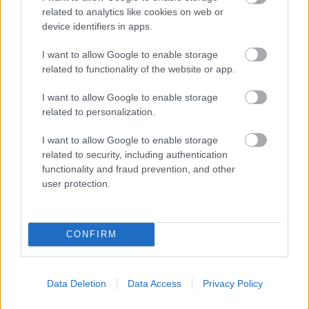
related to analytics like cookies on web or
device identifiers in apps.
I want to allow Google to enable storage
related to functionality of the website or app.
I want to allow Google to enable storage
related to personalization.
I want to allow Google to enable storage
related to security, including authentication
functionality and fraud prevention, and other
Η συναυλία «Παραμύθια και τραγούδια» στην Γιορτή
user protection.
Λήξης των Παιδικών Κατασκηνώσεων του Δήμου
Πατρέων ΦΩΤΟ
CONFIRM
Data Deletion
Data Access
Privacy Policy