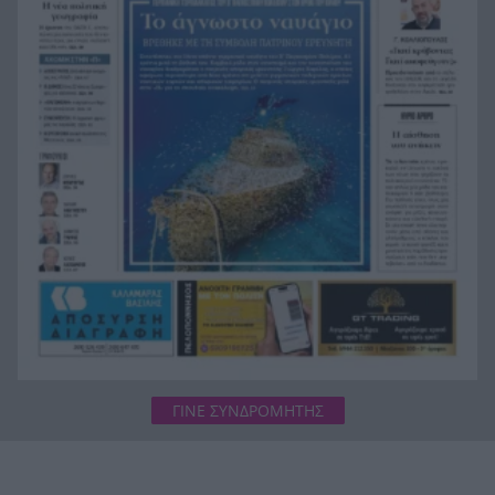
Μπαράζ συλλήψεων για ναρκωτικά σε Κέρκυρα
19:12
και Λευκάδα
Στον Αστακό ολοκληρώνεται το Ράλι Ιονίου
19:04
ΓΙΝΕ ΣΥΝΔΡΟΜΗΤΗΣ