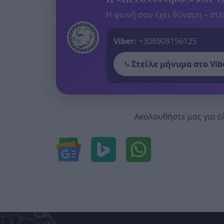
Η φωνή σου έχει δύναμη – στεί
Viber:
+306909196125
Στείλε μήνυμα στο Vib
Ακολουθήστε μας για ό