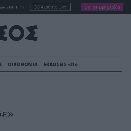
nisos FM 103.9
Ακούστε Live
Online Εφημερίδα
Σ
ΟΙΚΟΝΟΜΙΑ
ΕΚΔΟΣΕΙΣ «Π»
σε»