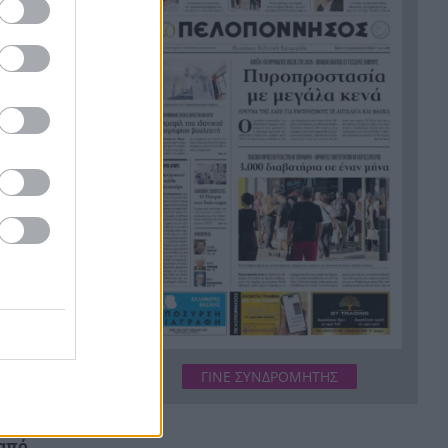
φλόγες, σε Λούμπα και Λάκκα
Καλογήρου, μόνο επίγειες
δυνάμεις, ΒΙΝΤΕΟ
«Βρέθηκε εντός καταψύκτη
21:36
σορός ανδρός, η οποία ανήκει
αραμένει
στον αποβιώσαντα 90χρονο»,
αίτερα
η ΕΛΑΣ για τη φρίκη στον
Μυστρά
 Πάτρα, τον
Τα λιωμένα καλώδια της
21:24
ορές, στο
μεγάλης καταστροφής, έτσι
με καλώδιο
ξεκίνησε η φωτιά σε Αττική
ση
και Βοιωτία
Σημαντική ενίσχυση για τον
21:12
Αίαντα ΑΣΑΑ
ΓΙΝΕ ΣΥΝΔΡΟΜΗΤΗΣ
ριο» που
Κοριτσάκι τριών χρονών
21:00
παγιδεύτηκε σε παιδική
ν κλήση του
κουζίνα στις ΗΠΑ και πέθανε
από