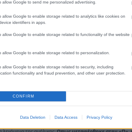
to allow Google to send me personalized advertising.
o allow Google to enable storage related to analytics like cookies on
evice identifiers in apps.
ενείται από τη Δευτέρα, στην Παιδιατρική Κλινική του
o allow Google to enable storage related to functionality of the website
τρών
, αν και απομακρύνθηκε από το σπίτι όπου διέμενε, π
έφεραν πηγές στην «Π»
, υπάρχουν στιγμές που είναι ιδι
o allow Google to enable storage related to personalization.
 βρει και θα τη σκοτώσει».
 του 54χρονου στο Γραφείο Ενδοοικογενειακής Βίας, στην
o allow Google to enable storage related to security, including
15χρονη -με καταγωγή από τη Μολδαβία- τουλάχιστον δύο φ
cation functionality and fraud prevention, and other user protection.
 το Πάσχα, τ
η «μαστίγωσε» στην πλάτη και στα χέρια 
 μελανιές και κοκκινίλες στο σώμα της». Η δεύτερη επίθε
τηγορούμενος ξέσπασε γρονθοκοπώντας την
.
CONFIRM
γνώση της «Π»,
πως η 15χρονη είχε μιλήσει για το «μαρτύ
Data Deletion
Data Access
Privacy Policy
 φοιτά, με τους υπεύθυνους ωστόσο να περιοριστήκαν στη
α λεγόμενα της ανήλικης.
Οπως μεταφέρθηκε στην «Π», 