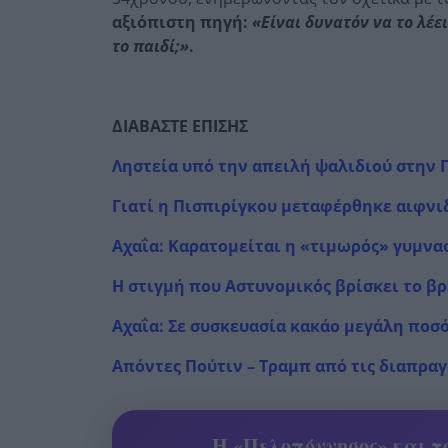
αξιόπιστη πηγή:
«Είναι δυνατόν να το λέε
το παιδί;»
.
ΔΙΑΒΑΣΤΕ ΕΠΙΣΗΣ
Ληστεία υπό την απειλή ψαλιδιού στην 
Γιατί η Πισπιρίγκου μεταφέρθηκε αιφνι
Αχαΐα: Καρατομείται η «τιμωρός» γυμνα
Η στιγμή που Αστυνομικός βρίσκει το βρ
Αχαΐα: Σε συσκευασία κακάο μεγάλη ποσ
Απόντες Πούτιν – Τραμπ από τις διαπρα
Η «Πελοπόννησος» και το