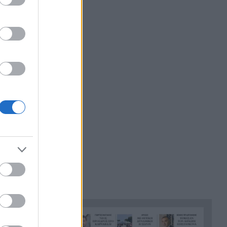
Μυστρά
«Ντου» της αστυνομίας στις
22:36
 του
φυλακές Άμφισσας και
κη.
Μαλανδρίνου, βρέθηκαν
ναρκωτικά και κινητά
 λακωνικά:
τηλέφωνα
σουν. Το 45%
Ινδονησία: Πιλότος πιάστηκε
22:24
να μεταφέρει στη βαλίτσα του
πάνω από 70.000 χάπια
ecstasy
Σύλληψη 46χρονου γιατί
22:12
επέτρεψε σε ανήλικο γιο του
να κάνει jet ski
Πέθανε ο θρυλικός Γιώργος
22:00
Μαρσέλος
Δυτική Αττική: Για 5η νύχτα
21:48
συνεχίζεται η μάχη με τις