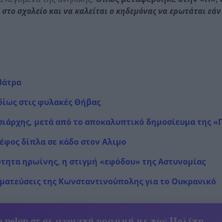
ι στο σχολείο και να καλείται ο κηδεμόνας να ερωτάται εάν
Πάτρα
δίως στις φυλακές Θήβας
σιάρχης, μετά από το αποκαλυπτικό δημοσίευμα της «
έφος δίπλα σε κάδο στον Αλιμο
ότητα ηρωίνης, η στιγμή «εφόδου» της Αστυνομίας
γματεύσεις της Κωνσταντινούπολης για το Ουκρανικό
 pelop.gr σε ανοιχτή γραμμή με τον Πολίτη