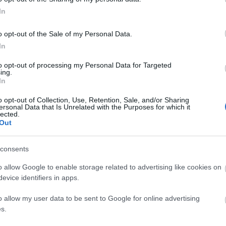
ηλώσει αυτοκτονικό ιδεασμό.
In
ά από
καταγγελία που έγινε στον Σύλλογο «Το Χαμόγελο
o opt-out of the Sale of my Personal Data.
 βοήθειας «1056 » εκπέμποντας SOS, ήταν η ίδια η ανήλι
In
εδρος του Συλλόγου Κώστας Γιαννόπουλος,
δηλώνοντας
to opt-out of processing my Personal Data for Targeted
δια τα παιδιά και μας ζητάνε να πάμε μαζί τους, για να καταθέ
ing.
In
o opt-out of Collection, Use, Retention, Sale, and/or Sharing
ersonal Data that Is Unrelated with the Purposes for which it
lected.
Out
consents
o allow Google to enable storage related to advertising like cookies on
evice identifiers in apps.
o allow my user data to be sent to Google for online advertising
s.