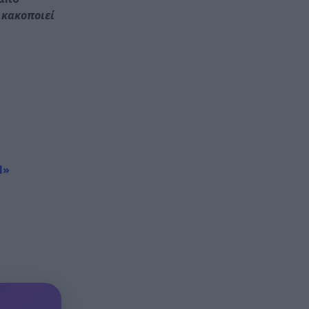
 κακοποιεί
Με τα αδέλφια Ανδρέα και
20:48
Κωνσταντίνο Μπιτσάκο η
Εθνική ανδρών στους
Μεσογειακούς
Πέταξε στα σκουπίδια δελτίο
20:36
που κέρδιζε ένα εκατομμύριο
στο ΛΟΤΤΟ, αλλά έψαξε και το
βρήκε!
Π»