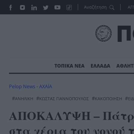
ΑΓ
ΤΟΠΙΚΑ ΝΕΑ
ΕΛΛΑΔΑ
ΑΘΛΗΤ
Pelop News
-
ΑΧΑΪΑ
#
#
#
#
ΑΝΉΛΙΚΗ
ΚΏΣΤΑΣ ΓΙΑΝΝΌΠΟΥΛΟΣ
ΚΑΚΟΠΟΙΗΣΗ
ΕΙ
ΑΠΟΚΑΛΥΨΗ – Πάτρα
στα χέρια του νονού 