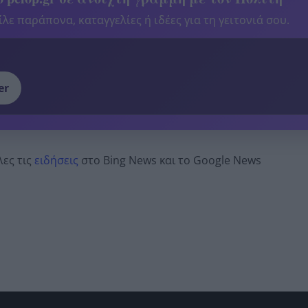
λε παράπονα, καταγγελίες ή ιδέες για τη γειτονιά σου.
er
λες τις
ειδήσεις
στο Bing News και το Google News