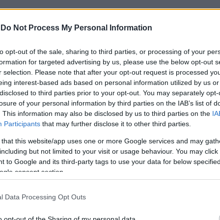
-
Do Not Process My Personal Information
to opt-out of the sale, sharing to third parties, or processing of your per
formation for targeted advertising by us, please use the below opt-out s
r selection. Please note that after your opt-out request is processed y
eing interest-based ads based on personal information utilized by us or
disclosed to third parties prior to your opt-out. You may separately opt-
losure of your personal information by third parties on the IAB’s list of
. This information may also be disclosed by us to third parties on the
IA
Participants
that may further disclose it to other third parties.
η με μπουνιές και καλώδιο
 that this website/app uses one or more Google services and may gath
including but not limited to your visit or usage behaviour. You may click 
 της «Π»,
ο 54χρονος που κατηγορείται για ενδοοικογ
 to Google and its third-party tags to use your data for below specifi
αι θειος
και μαζί με τη σύζυγό του, ανέλαβαν την επιμέλει
ogle consent section.
 ζωή οι γονείς της. Μάλιστα,
το κορίτσι αποκαλούσε «μπ
α του
, οι οποίοι είναι γονείς ενός ανήλικου παιδιού.
l Data Processing Opt Outs
που φέρεται να υφίστατο η 15χρονη ήταν κατα πληροφορίε
o opt-out of the Sharing of my personal data.