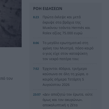
ΡΟΗ ΕΙΔΗΣΕΩΝ
Πρώτα έκλεψε και μετά
8:23
έκρυψε στα βράχια της
Μυκόνου τσάντα Hermès και
Rolex αξίας 75.000 ευρώ
Το μεγάλο ερωτηματικό στη
8:06
φρίκη του Μυστρά, πόσο καιρό
ο γιος είχε στον καταψύκτη
τον νεκρό πατέρα του;
Έρχονται 40άρια, τριήμερο
7:52
καύσωνα σε όλη τη χώρα, ο
από τον
καιρός σήμερα Τετάρτη 5
Αυγούστου 2026
«Δεν αποζητώ τον έρωτα, ούτε
23:57
όμως και τον ακυρώνω»,
αποκαλυπτική η Ζέτα