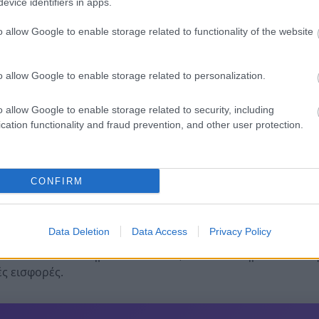
evice identifiers in apps.
o allow Google to enable storage related to functionality of the website
o allow Google to enable storage related to personalization.
o allow Google to enable storage related to security, including
cation functionality and fraud prevention, and other user protection.
CONFIRM
έμποροι»
εισάγουν αγαθά από τρίτη χώρα, τα οποία ξεκινο
 Με τη μέθοδο «καρουζέλ» τα αγαθά που πρόκειται να πωλη
Data Deletion
Data Access
Privacy Policy
ιαφόρων εταιρειών στο εσωτερικό της ΕΕ και κάποια στιγ
να αποδώσει στο Δημόσιο τον ΦΠΑ, ενώ δεν πληρώνει ούτε
ς εισφορές.