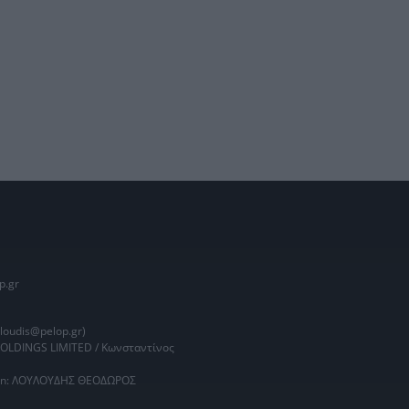
p.gr
oudis@pelop.gr)
HOLDINGS LIMITED / Κωνσταντίνος
main: ΛΟΥΛΟΥΔΗΣ ΘΕΟΔΩΡΟΣ