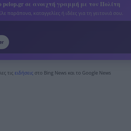
 pelop.gr σε ανοιχτή γραμμή με τον Πολίτη
λε παράπονα, καταγγελίες ή ιδέες για τη γειτονιά σου.
er
λες τις
ειδήσεις
στο Bing News και το Google News