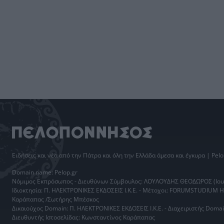
Ειδήσεις
και νέα από την
Πάτρα
και όλη την Ελλάδα άμεσα και έγκυρα | Pelo
Domain name: Pelop.gr
Νόμιμος Εκπρόσωπος - Διευθύνων Σύμβουλος: ΛΟΥΛΟΥΔΗΣ ΘΕΟΔΩΡΟΣ (loul
Ιδιοκτησία: Π. ΗΛΕΚΤΡΟΝΙΚΕΣ ΕΚΔΟΣΕΙΣ Ι.Κ.Ε. - Μέτοχοι: FORUMSTUDIUM 
Καράπαπας /Σωτήρης Μπέσκος
Δικαιούχος Domain: Π. ΗΛΕΚΤΡΟΝΙΚΕΣ ΕΚΔΟΣΕΙΣ Ι.Κ.Ε. - Διαχειριστής Do
Διευθυντής Ιστοσελίδας: Κωνσταντίνος Καράπαπας