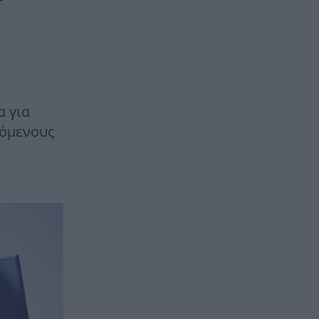
α για
κόμενους