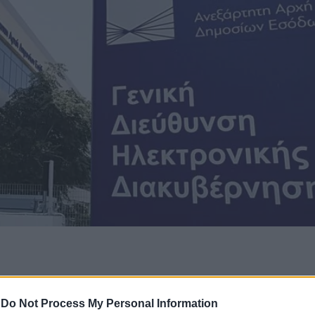
εκατομμυρίων ευρώ από ΦΠΑ φαίνεται ότι βρίσκεται 
-
Do Not Process My Personal Information