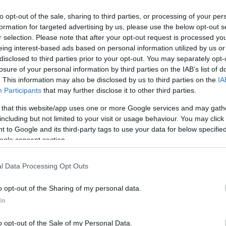
ην Πάτρα, ώστε να προχωρήσει σε ελέγχους.
to opt-out of the sale, sharing to third parties, or processing of your per
formation for targeted advertising by us, please use the below opt-out s
r selection. Please note that after your opt-out request is processed y
eing interest-based ads based on personal information utilized by us or
disclosed to third parties prior to your opt-out. You may separately opt-
losure of your personal information by third parties on the IAB’s list of
. This information may also be disclosed by us to third parties on the
IA
Participants
that may further disclose it to other third parties.
 that this website/app uses one or more Google services and may gath
including but not limited to your visit or usage behaviour. You may click 
 to Google and its third-party tags to use your data for below specifi
ogle consent section.
l Data Processing Opt Outs
o opt-out of the Sharing of my personal data.
ερίδας «Πελοπόννησος»
, στην υπόθεση
φέρονται να εμ
In
και
εταιρείες-μαϊμού με διαχειριστές εικονικά πρόσωπ
o opt-out of the Sale of my Personal Data.