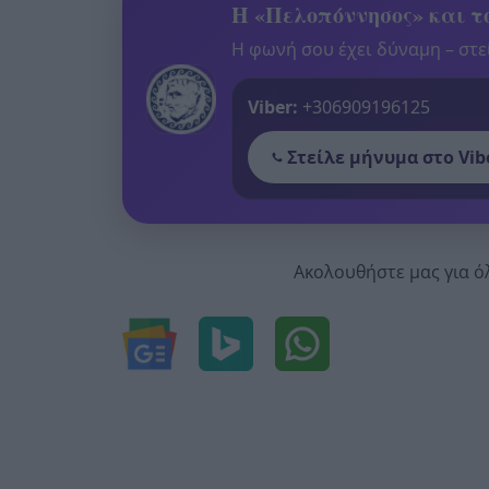
Η «Πελοπόννησος» και το
Η φωνή σου έχει δύναμη – στεί
Viber:
+306909196125
Στείλε μήνυμα στο Vib
Ακολουθήστε μας για ό