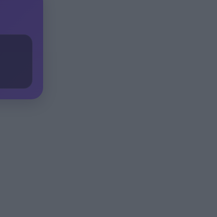
Αίαντα ΑΣΑΑ
Κοριτσάκι τριών χρονών
21:00
παγιδεύτηκε σε παιδική
κουζίνα στις ΗΠΑ και πέθανε
Με τα αδέλφια Ανδρέα και
20:48
Κωνσταντίνο Μπιτσάκο η
Εθνική ανδρών στους
Μεσογειακούς