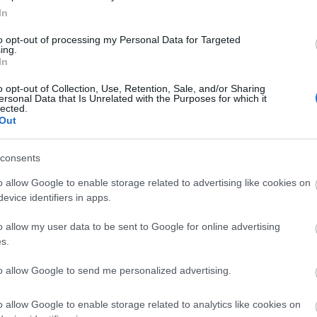
In
θεση αποκαλύφθηκε μετά από καταγγελία που έγινε «
την εταιρεία επί χρόνια. Σε αυτήν περιγράφονται με πλή
to opt-out of processing my Personal Data for Targeted
ing.
 ο
τρόπος
που επί χρόνια ασκείται αυτή η
εγκληματική
In
λοκάμια.
o opt-out of Collection, Use, Retention, Sale, and/or Sharing
ersonal Data that Is Unrelated with the Purposes for which it
ώνυμη
και έχει κατατεθεί εδώ και καιρό στις
αρμόδιες φορο
lected.
Out
ναι στην τέταρτη θέση των χωρών της ΕΕ με το υψηλό
consents
εται σε 3,2 δισ. ευρώ ή στο 19,7% των δυνητικών εσόδων α
o allow Google to enable storage related to advertising like cookies on
ΑΦΜ φυσικών προσώπων και επιχειρήσεων που εμπλέκονταν
evice identifiers in apps.
πάτες τύπου «καρουζέλ», δηλαδή, κυκλώματα που πραγμα
γές) με επιχειρήσεις τρίτων χωρών, με στόχο την αποφυγή
o allow my user data to be sent to Google for online advertising
ς ΦΠΑ που δεν έχει καταβληθεί.
s.
to allow Google to send me personalized advertising.
o allow Google to enable storage related to analytics like cookies on