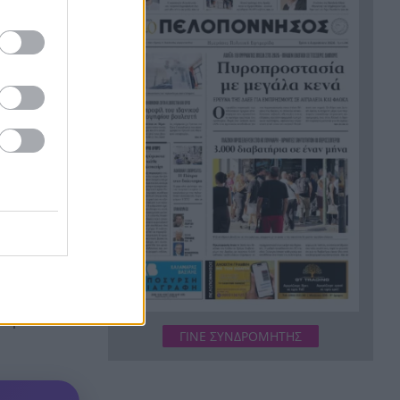
Πέθανε ο θρυλικός Γιώργος
22:00
Μαρσέλος
Δυτική Αττική: Για 5η νύχτα
21:48
συνεχίζεται η μάχη με τις
φλόγες, σε Λούμπα και Λάκκα
Καλογήρου, μόνο επίγειες
δυνάμεις, ΒΙΝΤΕΟ
«Βρέθηκε εντός καταψύκτη
21:36
σορός ανδρός, η οποία ανήκει
στον αποβιώσαντα 90χρονο»,
η ΕΛΑΣ για τη φρίκη στον
ύν έναν
Μυστρά
θούν στην
μή
Τα λιωμένα καλώδια της
21:24
 φόρο
μεγάλης καταστροφής, έτσι
ΓΙΝΕ ΣΥΝΔΡΟΜΗΤΗΣ
ξεκίνησε η φωτιά σε Αττική
και Βοιωτία
Σημαντική ενίσχυση για τον
21:12