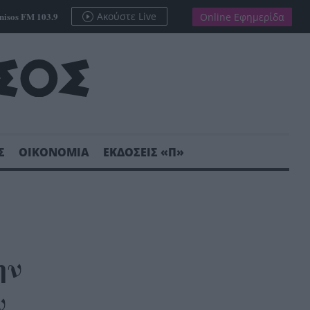
nisos FM 103.9
Ακούστε Live
Online Εφημερίδα
Σ
ΟΙΚΟΝΟΜΙΑ
ΕΚΔΟΣΕΙΣ «Π»
ην
ν