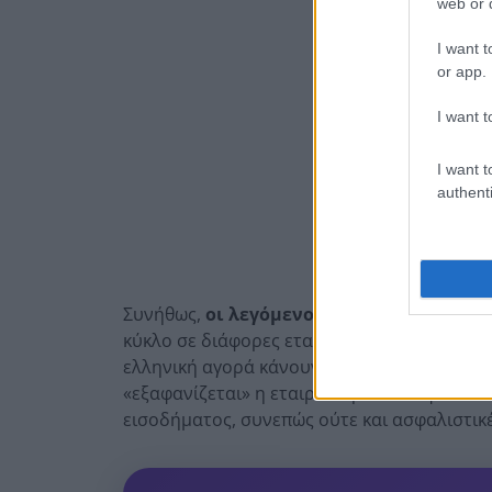
web or d
I want t
or app.
I want t
I want t
authenti
Συνήθως,
οι λεγόμενοι «εξαφανισμένοι 
κύκλο σε διάφορες εταιρείες εντός της ΕΕ.
ελληνική αγορά κάνουν έναν κύκλο μεταξύ δ
«εξαφανίζεται» η εταιρεία η οποία όφειλε 
εισοδήματος, συνεπώς ούτε και ασφαλιστικέ