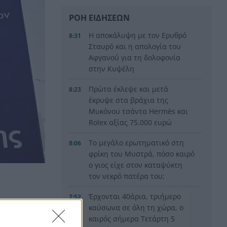
ΡΟΗ ΕΙΔΗΣΕΩΝ
Η αποκάλυψη με τον Ερυθρό
8:31
Σταυρό και η απολογία του
Αφγανού για τη δολοφονία
στην Κυψέλη
Πρώτα έκλεψε και μετά
8:23
έκρυψε στα βράχια της
Μυκόνου τσάντα Hermès και
Rolex αξίας 75.000 ευρώ
Το μεγάλο ερωτηματικό στη
8:06
φρίκη του Μυστρά, πόσο καιρό
ο γιος είχε στον καταψύκτη
τον νεκρό πατέρα του;
Έρχονται 40άρια, τριήμερο
7:52
καύσωνα σε όλη τη χώρα, ο
η ΑΑΔΕ,
καιρός σήμερα Τετάρτη 5