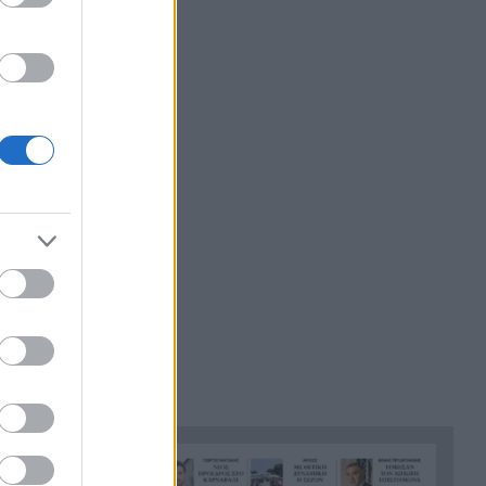
καταψύκτη τον νεκρό πατέρα
εκ των
μου για να παίρνω τη σύνταξή
ρη
του και της μητέρας μου»,
σοκαριστική ομολογία για τον
Μυστρά
λογικές
«Ντου» της αστυνομίας στις
22:36
φυλακές Άμφισσας και
Μαλανδρίνου, βρέθηκαν
τερο
ναρκωτικά και κινητά
πό τον ΦΠΑ.
τηλέφωνα
 σε 147
Ινδονησία: Πιλότος πιάστηκε
22:24
τοποιούν
να μεταφέρει στη βαλίτσα του
 πληρωμής
πάνω από 70.000 χάπια
ecstasy
Σύλληψη 46χρονου γιατί
22:12
επέτρεψε σε ανήλικο γιο του
να κάνει jet ski