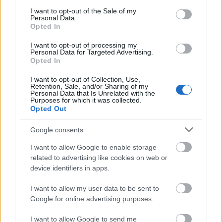
consent section.
I want to opt-out of the Sale of my
Personal Data.
Opted In
I want to opt-out of processing my
Personal Data for Targeted Advertising.
Opted In
I want to opt-out of Collection, Use,
Retention, Sale, and/or Sharing of my
Personal Data that Is Unrelated with the
Purposes for which it was collected.
Opted Out
Google consents
Η OpenAI σταματά το μοντέλο Astra που έλυσε 10
I want to allow Google to enable storage
μαθηματικά αινίγματα δεκαετιών
related to advertising like cookies on web or
device identifiers in apps.
I want to allow my user data to be sent to
Google for online advertising purposes.
I want to allow Google to send me