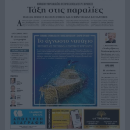
Η Ελλάδα θα διεκδικήσει την 9η θέση στο
19:36
Παγκόσμιο πρωτάθλημα Παίδων
Τεσσάρων χρονών παιδί βρέθηκε νεκρό σε
19:24
πισίνα στην Πάρο, ανείπωτη τραγωδία
Μπαράζ συλλήψεων για ναρκωτικά σε Κέρκυρα
19:12
και Λευκάδα
Στον Αστακό ολοκληρώνεται το Ράλι Ιονίου
19:04