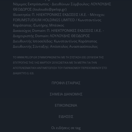
Νόμιμος Εκπρόσωπος - Διευθύνων Σύμβουλος: ΛΟΥΛΟΥΔΗΣ
ΘΕΟΔΩΡΟΣ (louloudis@pelop.gr)
Ιδιοκτησία: Π. ΗΛΕΚΤΡΟΝΙΚΕΣ ΕΚΔΟΣΕΙΣ Ι.Κ.Ε. - Μέτοχοι:
FORUMSTUDIUM HOLDINGS LIMITED / Κωνσταντίνος
Καράπαπας /Σωτήρης Μπέσκος
Δικαιούχος Domain: Π. ΗΛΕΚΤΡΟΝΙΚΕΣ ΕΚΔΟΣΕΙΣ Ι.Κ.Ε. -
Διαχειριστής Domain: ΛΟΥΛΟΥΔΗΣ ΘΕΟΔΩΡΟΣ
Διευθυντής Ιστοσελίδας: Κωνσταντίνος Καράπαπας
Διευθυντής Σύνταξης: Απόστολος Αναστασόπουλος
ΤΟ WWW.PELOP.GR ΣΥΜΜΟΡΦΩΝΕΤΑΙ ΜΕ ΤΗ ΣΥΣΤΑΣΗ (ΕΕ) 2018/334 ΤΗΣ
ΕΠΙΤΡΟΠΗΣ ΤΗΣ 1ΗΣ ΜΑΡΤΙΟΥ 2018 ΣΧΕΤΙΚΑ ΜΕ ΤΑ ΜΕΤΡΑ ΓΙΑ ΤΗΝ
ΑΠΟΤΕΛΕΣΜΑΤΙΚΗ ΑΝΤΙΜΕΤΩΠΙΣΗ ΤΟΥ ΠΑΡΑΝΟΜΟΥ ΠΕΡΙΕΧΟΜΕΝΟΥ ΣΤΟ
ΔΙΑΔΙΚΤΥΟ (L 63).
ΠΡΟΦΙΛ ΕΤΑΙΡΙΑΣ
ΣΗΜΕΙΑ ΔΙΑΝΟΜΗΣ
ΕΠΙΚΟΙΝΩΝΙΑ
ΕΙΔΗΣΕΙΣ
Οι ειδήσεις σε tag