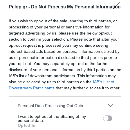
Pelop.gr -
Do Not Process My Personal Information
If you wish to opt-out of the sale, sharing to third parties, or
Από το Δίκτυο
processing of your personal or sensitive information for
targeted advertising by us, please use the below opt-out
section to confirm your selection. Please note that after your
opt-out request is processed you may continue seeing
interest-based ads based on personal information utilized by
us or personal information disclosed to third parties prior to
your opt-out. You may separately opt-out of the further
disclosure of your personal information by third parties on the
IAB’s list of downstream participants. This information may
also be disclosed by us to third parties on the
IAB’s List of
Downstream Participants
that may further disclose it to other
third parties.
Please note that this website/app uses one or more Google
Personal Data Processing Opt Outs
services and may gather and store information including but
not limited to your visit or usage behaviour. You may click to
I want to opt-out of the Sharing of my
personal data.
grant or deny consent to Google and its third-party tags to
Ποιοι δικαιούνται σύνταξη 409 ευρώ χωρίς ένσημα
Opted In
use your data for below specified purposes in below Google