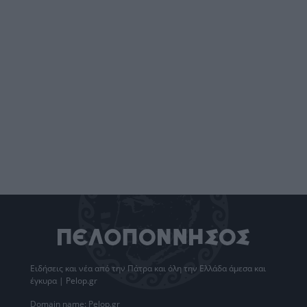
Ειδήσεις
και νέα από την
Πάτρα
και όλη την Ελλάδα άμεσα και
έγκυρα | Pelop.gr
Domain name: Pelop.gr