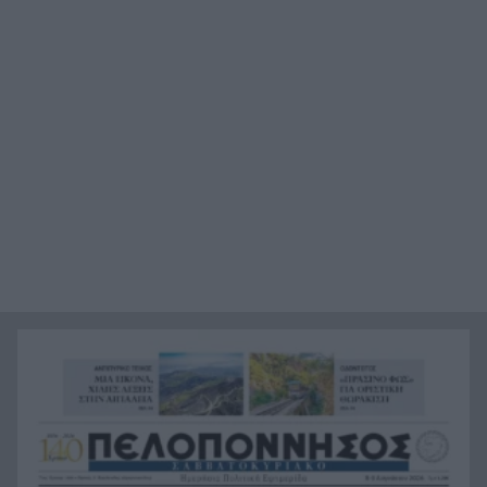
Αυτή είναι η μαρμελάδα που ανακλήθηκε από
20:48
τον ΕΦΕΤ, ο λόγος
Χαμάς: Παραμένει έτοιμη να εφαρμόσει το
20:36
ειρηνευτικό σχέδιο των ΗΠΑ για τη Γάζα
Φιστίκια: 6 οφέλη για καρδιά, έντερο και
20:24
σάκχαρο – Τι δείχνουν οι μελέτες
«Ας αναπαυτεί εν ειρήνη», Ρεάλ, Μπαρτσελόνα
20:12
και Ομοσπονδία Αργεντινής για τον χαμό του
πατέρα του Μέσι
Οι πνιγμοί είναι συνήθως «βουβοί»: Η
20:00
διασώστρια Δήμητρα Παναγιωτοπούλου για τις
εμπειρίες και το απαιτητικό της επάγγελμα
«Λένε προδότες και πληρωμένους όσους
19:48
αποχωρούν», διαζύγιο με αιχμές στο κόμμα
Καρυστιανού