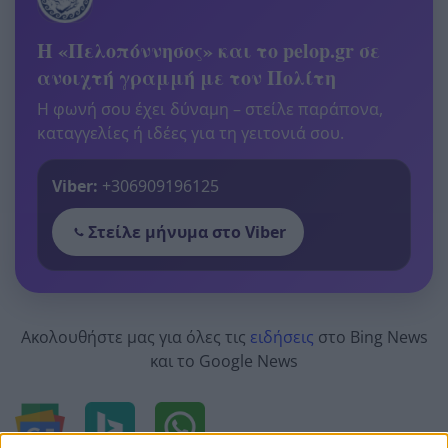
Η «Πελοπόννησος» και το pelop.gr σε
ανοιχτή γραμμή με τον Πολίτη
Η φωνή σου έχει δύναμη – στείλε παράπονα,
καταγγελίες ή ιδέες για τη γειτονιά σου.
Viber:
+306909196125
Στείλε μήνυμα στο Viber
Ακολουθήστε μας για όλες τις
ειδήσεις
στο Bing News
και το Google News