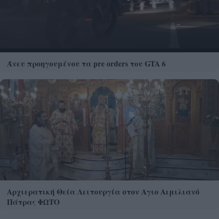
Άνευ προηγουμένου τα pre orders του GTA 6
Αρχιερατική Θεία Λειτουργία στον Αγιο Αιμιλιανό
Πάτρας ΦΩΤΟ