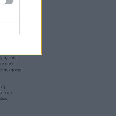
Βρετανία για μια νέα ζωή και
ίνη του
η πυρκαγιά τους άφησε στο
τάσταση
δρόμο!
σε,
Φωτιά Αττικοβοιωτία: Όλα τα
20:13
μέτρα στήριξης για τους
 στις
πυρόπληκτους – Τα ποσά των
ι υπάρχουν
επιδομάτων και η στεγαστική
συνδρομή
για, του
σει ότι
υναντήσεις
ατη
το του
ών»,