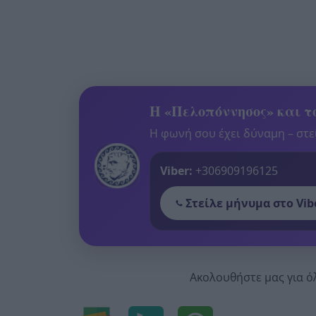
Η «Πελοπόννησος» και το
Η φωνή σου έχει δύναμη – στεί
Viber:
+306909196125
Στείλε μήνυμα στο Vib
Ακολουθήστε μας για ό