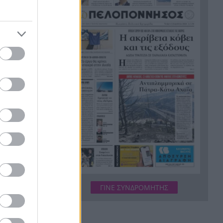
Σύμη: Εντοπίστηκε σορός
21:02
άνδρα στον Πανορμίτη –
Πιθανότατα ανήκει στον
αγνοούμενο Γερμανό τουρίστα
Συμφωνία Ιράν – Ομάν για νέα
20:51
ναυτιλιακή διαδρομή στα
περασμένο
Στενά του Ορμούζ
Ήττα-αποκλεισμός για την
20:38
Εθνική Nέων Γυναικών στο
Ευρωπαϊκό
 το κατά
η
Δικαστικό μπλόκο στους
20:33
δασμούς Τραμπ:
Επιστρέφονται 100
ενεύης,
δισεκατομμύρια δολάρια σε
ΓΙΝΕ ΣΥΝΔΡΟΜΗΤΗΣ
,
επιχειρήσεις
ν βασικών
Αιγιάλεια: Ήρθαν από τη
20:25