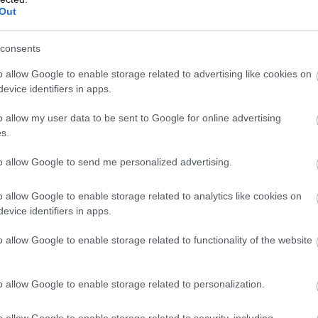
Out
consents
o allow Google to enable storage related to advertising like cookies on
evice identifiers in apps.
o allow my user data to be sent to Google for online advertising
ήσει καμία δημόσια εμφάνιση από τότε που εξελέγη, τον 
s.
Αλί Χαμενεΐ, ο οποίος σκοτώθηκε κατά την πρώτη ημέρα του
ου Ιράν, στις 28 Φεβρουαρίου.
to allow Google to send me personalized advertising.
φής και εξακολουθούν να υπάρχουν ερωτήματα σχετικά με
o allow Google to enable storage related to analytics like cookies on
στόσο, πληθαίνουν οι ενδείξεις ότι συμμετέχει ενεργά στ
evice identifiers in apps.
o allow Google to enable storage related to functionality of the website
άν στο Ινστιτούτο Διεθνών και Αναπτυξιακών Σπουδών της Γ
 ο Μοτζτάμπα, πιθανότατα με τη βοήθεια του γραφείου του
o allow Google to enable storage related to personalization.
ικής κατεύθυνσης της πολιτικής, συμπεριλαμβανομένων τω
νες Πολιτείες».
o allow Google to enable storage related to security, including