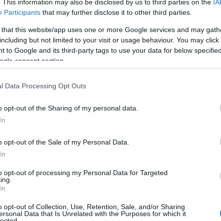
. This information may also be disclosed by us to third parties on the
IA
ική ηγεσία ακολουθεί πιστά τις κατευθύνσεις και τις εντολ
Participants
that may further disclose it to other third parties.
 γιατί συνεχίζονται οι διαπραγματεύσεις με τις ΗΠΑ, παρά τ
 that this website/app uses one or more Google services and may gath
ι «οι Ηνωμένες Πολιτείες και το Ισραήλ προσπαθούν να σ
including but not limited to your visit or usage behaviour. You may click 
 to Google and its third-party tags to use your data for below specifi
ogle consent section.
γτσί δήλωσε ότι το Ιράν και το Σουλτανάτο του Ομάν θα
ηγικής θαλάσσιας οδού σύμφωνα με τους κανόνες του Διεθ
ε τις γειτονικές χώρες σχετικά με τη λειτουργία της, σύμ
l Data Processing Opt Outs
o opt-out of the Sharing of my personal data.
γή του
In
o opt-out of the Sale of my Personal Data.
In
to opt-out of processing my Personal Data for Targeted
ing.
In
o opt-out of Collection, Use, Retention, Sale, and/or Sharing
ersonal Data that Is Unrelated with the Purposes for which it
lected.