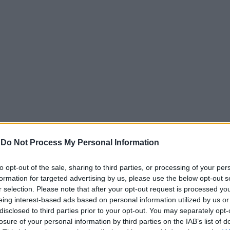
-
Do Not Process My Personal Information
ες του Χαμενεΐ φτάνουν έγκαιρα στην κυβέρνηση», απορρί
to opt-out of the sale, sharing to third parties, or processing of your per
υβέρνησης και Αμερικανών αξιωματούχων περί δυσκολιών σ
formation for targeted advertising by us, please use the below opt-out s
 της ιρανικής διαπραγματευτικής ομάδας, οι οποίες -σύμφω
r selection. Please note that after your opt-out request is processed y
εων και την αποστολή απαντήσεων.
eing interest-based ads based on personal information utilized by us or
disclosed to third parties prior to your opt-out. You may separately opt-
ρόταση Ζελένσκι για τετ-α-τετ με Πούτιν, η απάντηση της
losure of your personal information by third parties on the IAB’s list of