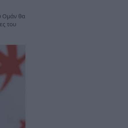
υ Ομάν θα
ες του