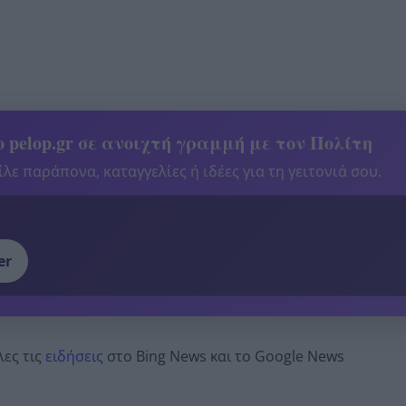
 pelop.gr σε ανοιχτή γραμμή με τον Πολίτη
λε παράπονα, καταγγελίες ή ιδέες για τη γειτονιά σου.
er
λες τις
ειδήσεις
στο Bing News και το Google News