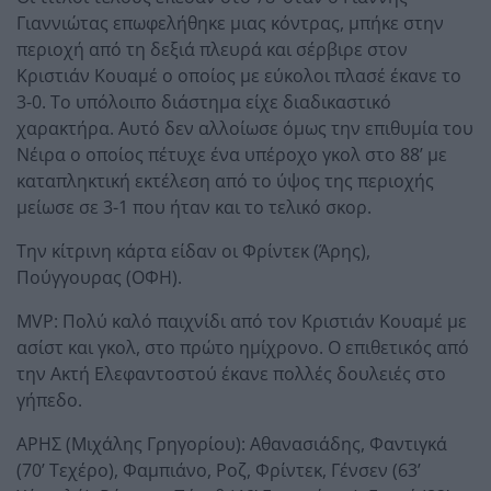
Γιαννιώτας επωφελήθηκε μιας κόντρας, μπήκε στην
περιοχή από τη δεξιά πλευρά και σέρβιρε στον
Κριστιάν Κουαμέ ο οποίος με εύκολοι πλασέ έκανε το
3-0. Το υπόλοιπο διάστημα είχε διαδικαστικό
χαρακτήρα. Αυτό δεν αλλοίωσε όμως την επιθυμία του
Νέιρα ο οποίος πέτυχε ένα υπέροχο γκολ στο 88’ με
καταπληκτική εκτέλεση από το ύψος της περιοχής
μείωσε σε 3-1 που ήταν και το τελικό σκορ.
Την κίτρινη κάρτα είδαν οι Φρίντεκ (Άρης),
Πούγγουρας (ΟΦΗ).
MVP: Πολύ καλό παιχνίδι από τον Κριστιάν Κουαμέ με
ασίστ και γκολ, στο πρώτο ημίχρονο. Ο επιθετικός από
την Ακτή Ελεφαντοστού έκανε πολλές δουλειές στο
γήπεδο.
ΑΡΗΣ (Μιχάλης Γρηγορίου): Αθανασιάδης, Φαντιγκά
(70’ Τεχέρο), Φαμπιάνο, Ροζ, Φρίντεκ, Γένσεν (63’