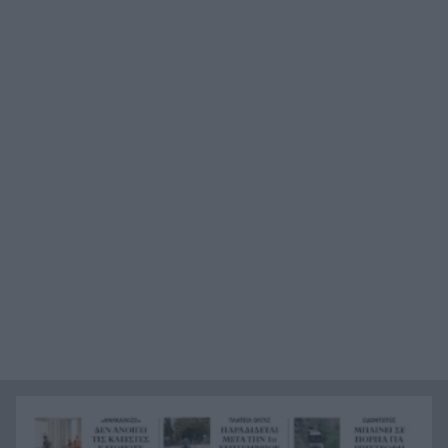
μελτέμια, η πρόγνωση για την Πάτρα
«Δεν θα μπορέσω να εργαστώ για κάποιο χρονικό
23:57
διάστημα», η αποκάλυψη του ράπερ Mike
Η τρομερή υποδοχή του Σαλάχ στην
23:39
Τραπεζούντα, ΒΙΝΤΕΟ
Οι φορτιστές και οι κίνδυνοι, τι πρέπει να
23:21
προσέχουμε με τις ηλεκτρικές και ηλεκτρονικές
συσκευές
Στην Αθήνα η 46χρονη που κατηγορείται για
23:02
συμμετοχή στην τραγωδία της Marfin
Ο ΠΑΟΚ τα έκανε θάλασσα και τώρα τρέχει
22:56
Έρχονται νέα 40άρια, αλλά και ισχυρά μελτέμια
22:48
το επόμενο τριήμερο
Η μεγάλη κλήρωση του Τζόκερ
22:36