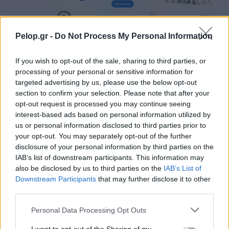
Pelop.gr -
Do Not Process My Personal Information
Η Meta παραδέχεται παραβίαση από AI μοντέλο της
If you wish to opt-out of the sale, sharing to third parties, or
processing of your personal or sensitive information for
targeted advertising by us, please use the below opt-out
section to confirm your selection. Please note that after your
opt-out request is processed you may continue seeing
interest-based ads based on personal information utilized by
us or personal information disclosed to third parties prior to
your opt-out. You may separately opt-out of the further
disclosure of your personal information by third parties on the
IAB’s list of downstream participants. This information may
also be disclosed by us to third parties on the
IAB’s List of
Downstream Participants
that may further disclose it to other
third parties.
Please note that this website/app uses one or more Google
Personal Data Processing Opt Outs
services and may gather and store information including but