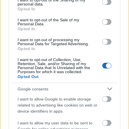
not limited to your visit or usage behaviour. You may click to
I want to opt-out of the Sharing of my
personal data.
grant or deny consent to Google and its third-party tags to
Opted In
use your data for below specified purposes in below Google
Με λαμπρότητα ο εορτασμός της Μεταμορφώσεως του
consent section.
I want to opt-out of the Sale of my
Σωτήρος στην Οβρυά ΦΩΤΟ
Personal Data.
Opted In
I want to opt-out of processing my
Personal Data for Targeted Advertising.
Opted In
I want to opt-out of Collection, Use,
Retention, Sale, and/or Sharing of my
Personal Data that Is Unrelated with the
Purposes for which it was collected.
Opted Out
Google consents
I want to allow Google to enable storage
related to advertising like cookies on web or
device identifiers in apps.
I want to allow my user data to be sent to