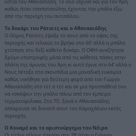
εστία του Αθανασιάδη. Το ίδιο ίσχυσε και για τον Άρη
καθώς ήταν τσαπατσούλης έχοντας την μπάλα έξω
από την περιοχή του αντιπάλου.
Το δοκάρι του Ράτσιτς και ο Αθανασιάδης
Ο Ούρος Ράτσιτς έψαξε το σουτ από το ύψος της
περιοχής και τελικώς το βρήκε στο 60’ αλλά η μπάλα
χτύπησε στο δεξί κάθετο δοκάρι. Ο ΟΦΗ αναζήτησε
δρόμο επιστροφής μέσα από τις κάθετες πάσες στην
πλάτη της άμυνας του Άρη κι αυτό έγινε στο 64’ αλλά ο
Νους πέταξε στα σκουπίδια μια μοναδική ευκαιρία
καθώς νικήθηκε για δεύτερη φορά από τον Γιώργο
Αθανασιάδη στο τετ α τετ και σε μια προσπάθειά του
να «σκάψει» την μπάλα πάνω από τον έμπειρο
τερματοφύλακα. Στο 75’, ξανά ο Αθανασιάδης
απέκρουσε σε δυνατό σουτ του Καραχάλιου εκτός
περιοχής.
Ο Κουαμέ και το αριστούργημα του Νέιρα
Οι τίτλοι τέλους έπεσαν στο 78’ όταν ο Γιάννης