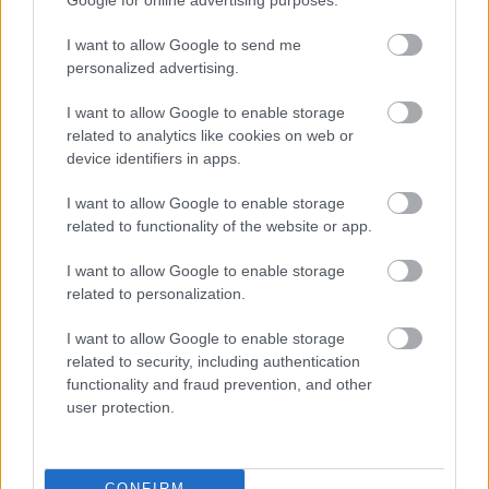
Google for online advertising purposes.
Τουρισμός για Ολους 2026: Τα SOS για να κερδίσετε το
I want to allow Google to send me
voucher διακοπών
personalized advertising.
I want to allow Google to enable storage
related to analytics like cookies on web or
device identifiers in apps.
I want to allow Google to enable storage
related to functionality of the website or app.
I want to allow Google to enable storage
related to personalization.
I want to allow Google to enable storage
related to security, including authentication
Το Minecraft έρχεται στο Nintendo Switch 2 όπως δεν το
functionality and fraud prevention, and other
έχετε ξαναδεί
user protection.
CONFIRM