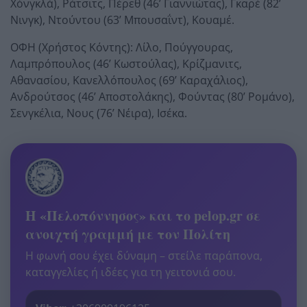
Χόνγκλά), Ράτσιτς, Πέρεθ (46’ Γιαννιώτας), Γκαρέ (82’
Νινγκ), Ντούντου (63’ Μπουσαΐντ), Κουαμέ.
ΟΦΗ (Χρήστος Κόντης): Λίλο, Πούγγουρας,
Λαμπρόπουλος (46’ Κωστούλας), Κρίζμανιτς,
Αθανασίου, Κανελλόπουλος (69’ Καραχάλιος),
Ανδρούτσος (46’ Αποστολάκης), Φούντας (80’ Ρομάνο),
Σενγκέλια, Νους (76’ Νέιρα), Ισέκα.
Η «Πελοπόννησος» και το pelop.gr σε
ανοιχτή γραμμή με τον Πολίτη
Η φωνή σου έχει δύναμη – στείλε παράπονα,
καταγγελίες ή ιδέες για τη γειτονιά σου.