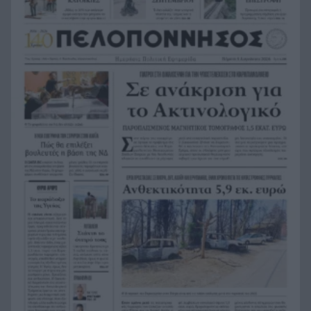
Η Παναχαϊκή ανακοίνωσε πρωτότυπα και
22:24
Νικολάου, ΦΩΤΟ
«Δεν χάσαμε μόνο ένα σπίτι», η τρομερή ιστορία
22:12
οικογένειας από τη Βρετανία που καταστράφηκε
στις φωτιές στην Αιγιάλεια
Καταγγελία ερευνητή του ΑΠΘ: «Χυδαίο
22:00
τραμπουκισμό από τους διάφορους
“φιλόζωους”»
«Ένα τέταρτο γινόταν ΚΑΡΠΑ. Δεν βρίσκαμε
21:48
σημάδια ζωής», συγκλονίζει ο ναυαγοσώστης
για τον πνιγμό στα Μάλια
Ο καύσωνας λιώνει τους Σλοβάκους, ρεκόρ με
21:36
42,2 βαθμούς Κελσίου