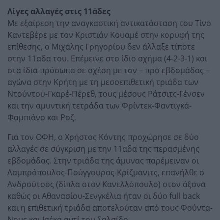
Λίγες αλλαγές στις 11άδες
Με εξαίρεση την αναγκαστική αντικατάσταση του Τίνο
Καντεβέρε με τον Κριστιάν Κουαμέ στην κορυφή της
επίθεσης, ο Μιχάλης Γρηγορίου δεν άλλαξε τίποτε
στην 11αδα του. Επέμεινε στο ίδιο σχήμα (4-2-3-1) και
στα ίδια πρόσωπα σε σχέση με τον – προ εβδομάδας –
αγώνα στην Κρήτη με τη μεσοεπιθετική τριάδα των
Ντούντου-Γκαρέ-Πέρεθ, τους μέσους Ράτσιτς-Γένσεν
και την αμυντική τετράδα των Φρίντεκ-Φαντιγκά-
Φαμπιάνο και Ροζ.
Για τον ΟΦΗ, ο Χρήστος Κόντης προχώρησε σε δύο
αλλαγές σε σύγκριση με την 11αδα της περασμένης
εβδομάδας. Στην τριάδα της άμυνας παρέμειναν οι
Λαμπρόπουλος-Πούγγουρας-Κρίζμανιτς, επανήλθε ο
Ανδρούτσος (δίπλα στον Κανελλόπουλο) στον άξονα
καθώς οι Αθανασίου-Σενγκέλια ήταν οι δύο full back
και η επιθετική τριάδα αποτελούταν από τους Φούντα-
Νους και Ισέκα αντί του Σαλσίδο.