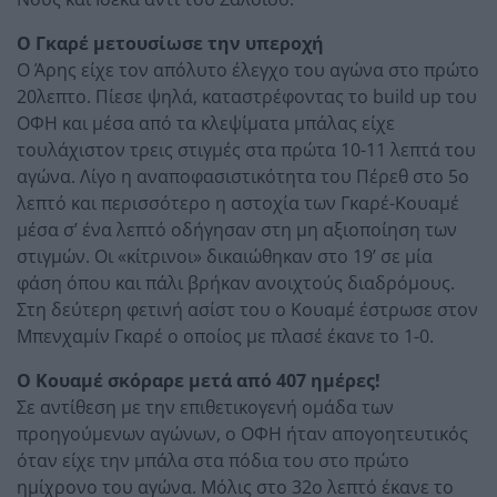
Ο Γκαρέ μετουσίωσε την υπεροχή
Ο Άρης είχε τον απόλυτο έλεγχο του αγώνα στο πρώτο
20λεπτο. Πίεσε ψηλά, καταστρέφοντας το build up του
ΟΦΗ και μέσα από τα κλεψίματα μπάλας είχε
τουλάχιστον τρεις στιγμές στα πρώτα 10-11 λεπτά του
αγώνα. Λίγο η αναποφασιστικότητα του Πέρεθ στο 5ο
λεπτό και περισσότερο η αστοχία των Γκαρέ-Κουαμέ
μέσα σ’ ένα λεπτό οδήγησαν στη μη αξιοποίηση των
στιγμών. Οι «κίτρινοι» δικαιώθηκαν στο 19’ σε μία
φάση όπου και πάλι βρήκαν ανοιχτούς διαδρόμους.
Στη δεύτερη φετινή ασίστ του ο Κουαμέ έστρωσε στον
Μπενχαμίν Γκαρέ ο οποίος με πλασέ έκανε το 1-0.
Ο Κουαμέ σκόραρε μετά από 407 ημέρες!
Σε αντίθεση με την επιθετικογενή ομάδα των
προηγούμενων αγώνων, ο ΟΦΗ ήταν απογοητευτικός
όταν είχε την μπάλα στα πόδια του στο πρώτο
ημίχρονο του αγώνα. Μόλις στο 32ο λεπτό έκανε το