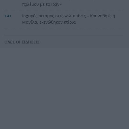
πολέμου με το Ιράν»
Ισχυρός σεισμός στις Φιλιππίνες – Κουνήθηκε η
7:43
Μανίλα, εκενώθηκαν κτίρια
Εορτολόγιο – Ξεχωριστές εκπλήξεις: Σπάνια
7:35
ονόματα που γιορτάζουν σήμερα
ΟΛΕΣ ΟΙ ΕΙΔΗΣΕΙΣ
Υπόθεση Marfin: Στην Εισαγγελία σήμερα η
7:31
46χρονη μετά την έκδοσή της από τη Βρετανία
Κίνδυνος Πυρκαγιάς: Σε «κίτρινο» συναγερμό
7:23
Δυτική Ελλάδα, Πελοπόννησος, Αττική και νησιά
του Αιγαίου
ΟΠΕΚΑ: Πιστώνεται σήμερα η δεύτερη δόση του
7:13
χρηματικού βοηθήματος σε τρίτεκνους και
πολύτεκνους
Καιρός: Ο υδράργυρος παίρνει την ανηφόρα –
7:08
Ξεκινά τριήμερο με έντονη ζέστη και ισχυρά