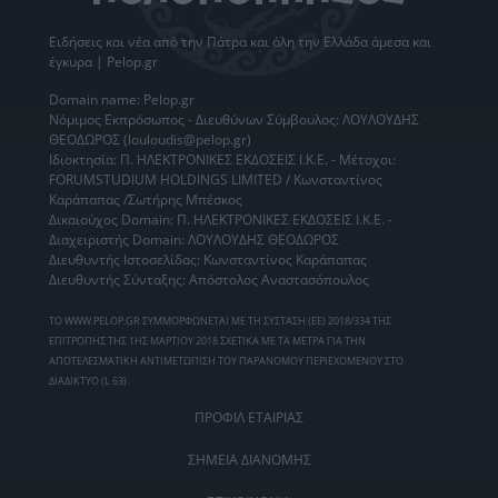
Ειδήσεις
και νέα από την
Πάτρα
και όλη την Ελλάδα άμεσα και
έγκυρα | Pelop.gr
Domain name: Pelop.gr
Νόμιμος Εκπρόσωπος - Διευθύνων Σύμβουλος: ΛΟΥΛΟΥΔΗΣ
ΘΕΟΔΩΡΟΣ (louloudis@pelop.gr)
Ιδιοκτησία: Π. ΗΛΕΚΤΡΟΝΙΚΕΣ ΕΚΔΟΣΕΙΣ Ι.Κ.Ε. - Μέτοχοι:
FORUMSTUDIUM HOLDINGS LIMITED / Κωνσταντίνος
Καράπαπας /Σωτήρης Μπέσκος
Δικαιούχος Domain: Π. ΗΛΕΚΤΡΟΝΙΚΕΣ ΕΚΔΟΣΕΙΣ Ι.Κ.Ε. -
Διαχειριστής Domain: ΛΟΥΛΟΥΔΗΣ ΘΕΟΔΩΡΟΣ
Διευθυντής Ιστοσελίδας: Κωνσταντίνος Καράπαπας
Διευθυντής Σύνταξης: Απόστολος Αναστασόπουλος
ΤΟ WWW.PELOP.GR ΣΥΜΜΟΡΦΩΝΕΤΑΙ ΜΕ ΤΗ ΣΥΣΤΑΣΗ (ΕΕ) 2018/334 ΤΗΣ
ΕΠΙΤΡΟΠΗΣ ΤΗΣ 1ΗΣ ΜΑΡΤΙΟΥ 2018 ΣΧΕΤΙΚΑ ΜΕ ΤΑ ΜΕΤΡΑ ΓΙΑ ΤΗΝ
ΑΠΟΤΕΛΕΣΜΑΤΙΚΗ ΑΝΤΙΜΕΤΩΠΙΣΗ ΤΟΥ ΠΑΡΑΝΟΜΟΥ ΠΕΡΙΕΧΟΜΕΝΟΥ ΣΤΟ
ΔΙΑΔΙΚΤΥΟ (L 63).
ΠΡΟΦΙΛ ΕΤΑΙΡΙΑΣ
ΣΗΜΕΙΑ ΔΙΑΝΟΜΗΣ