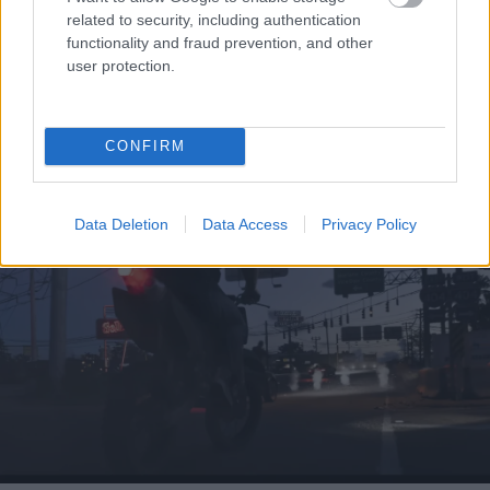
related to security, including authentication
functionality and fraud prevention, and other
user protection.
Γιατί δεν πρέπει να βάζεις ΠΟΤΕ μαχαίρι σε
CONFIRM
καρπούζι αν δεν κάνεις πρώτα αυτή την κίνηση
Data Deletion
Data Access
Privacy Policy