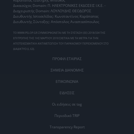
Καράπαπας /Σωτήρης Μπέσκος
Δικαιούχος Domain: Π. ΗΛΕΚΤΡΟΝΙΚΕΣ ΕΚΔΟΣΕΙΣ Ι.Κ.Ε. -
Διαχειριστής Domain: ΛΟΥΛΟΥΔΗΣ ΘΕΟΔΩΡΟΣ
Διευθυντής Ιστοσελίδας: Κωνσταντίνος Καράπαπας
Διευθυντής Σύνταξης: Απόστολος Αναστασόπουλος
ΤΟ WWW.PELOP.GR ΣΥΜΜΟΡΦΩΝΕΤΑΙ ΜΕ ΤΗ ΣΥΣΤΑΣΗ (ΕΕ) 2018/334 ΤΗΣ
ΕΠΙΤΡΟΠΗΣ ΤΗΣ 1ΗΣ ΜΑΡΤΙΟΥ 2018 ΣΧΕΤΙΚΑ ΜΕ ΤΑ ΜΕΤΡΑ ΓΙΑ ΤΗΝ
ΑΠΟΤΕΛΕΣΜΑΤΙΚΗ ΑΝΤΙΜΕΤΩΠΙΣΗ ΤΟΥ ΠΑΡΑΝΟΜΟΥ ΠΕΡΙΕΧΟΜΕΝΟΥ ΣΤΟ
ΔΙΑΔΙΚΤΥΟ (L 63).
ΠΡΟΦΙΛ ΕΤΑΙΡΙΑΣ
ΣΗΜΕΙΑ ΔΙΑΝΟΜΗΣ
ΕΠΙΚΟΙΝΩΝΙΑ
ΕΙΔΗΣΕΙΣ
Οι ειδήσεις σε tag
Περιοδικό TRIP
Transparency Report