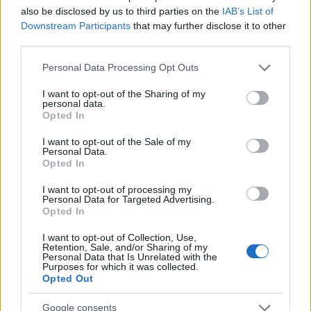
also be disclosed by us to third parties on the
IAB’s List of
Downstream Participants
that may further disclose it to other
third parties.
Ξηροί καρποί: Τι συμβαίνει στο σώμα όταν τρώτε
πάρα πολλούς
Please note that this website/app uses one or more Google
Personal Data Processing Opt Outs
services and may gather and store information including but
not limited to your visit or usage behaviour. You may click to
I want to opt-out of the Sharing of my
personal data.
grant or deny consent to Google and its third-party tags to
Opted In
use your data for below specified purposes in below Google
consent section.
I want to opt-out of the Sale of my
Personal Data.
Opted In
I want to opt-out of processing my
Personal Data for Targeted Advertising.
Opted In
I want to opt-out of Collection, Use,
Retention, Sale, and/or Sharing of my
Η Apple αποφασίζει ποιος μένει και ποιος φεύγει και
Personal Data that Is Unrelated with the
Purposes for which it was collected.
οι κανόνες δεν είναι ίδιοι για όλους
Opted Out
Google consents