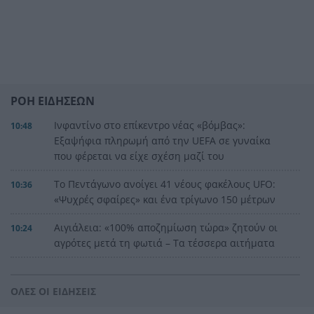
ΡΟΗ ΕΙΔΗΣΕΩΝ
Ινφαντίνο στο επίκεντρο νέας «βόμβας»:
10:48
Εξαψήφια πληρωμή από την UEFA σε γυναίκα
που φέρεται να είχε σχέση μαζί του
Το Πεντάγωνο ανοίγει 41 νέους φακέλους UFO:
10:36
«Ψυχρές σφαίρες» και ένα τρίγωνο 150 μέτρων
Αιγιάλεια: «100% αποζημίωση τώρα» ζητούν οι
10:24
αγρότες μετά τη φωτιά – Τα τέσσερα αιτήματα
50.000 ευρώ σε τέσσερα φεστιβάλ της Δυτικής
10:12
Ελλάδας – Ποιοι πήραν επιχορήγηση από το
ΟΛΕΣ ΟΙ ΕΙΔΗΣΕΙΣ
ΥΠΠΟ