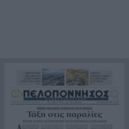
Η αίσθηση του ανήκειν
9:00
Η mega fire των 111.732 στρεμμάτων:
8:55
Απελευθέρωσε ενέργεια αντίστοιχη με έξι
«Χιροσίμα»
Marfin: Η 46χρονη αρνείται ότι είναι η γυναίκα
8:55
στα βίντεο – Τι θα πει στην ανακρίτρια
Νέος τουριστικός χάρτης: Φρένο σε ξενοδοχεία
8:55
και Airbnb στους κορεσμένους προορισμούς – Τι
αλλάζει στα νησιά
Καιρός: Σαββατοκύριακο-καμίνι με 40άρια και
8:55
μελτέμια έως 8 μποφόρ – Red Code για φωτιές
Ρήγμα στη Σένγκεν: Ισπανία και Ιταλία
8:55
επαναφέρουν συνοριακούς ελέγχους – Η Θέουτα
διχάζει την Ευρώπη