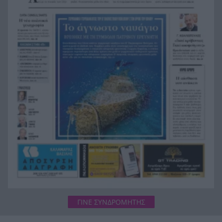
Σφοδρή αντιπαράθεση του Ντόντσιτς με την
23:59
πρώην του σύντροφό του, η οποία διεκδικεί 43
εκατ. ευρώ!
Σκύλος με σοβαρά εγκαύματα επέστρεψε μόνος
23:39
στο σπίτι που τον φρόντιζαν μία εβδομάδα μετά
τη φωτιά στο Πόρτο Γερμενό
Μία ακόμη πρόκληση της Τουρκίας μετά το νέο
23:21
ελληνικό Ειδικό Χωροταξικό Πλαίσιο Τουρισμού
Αγγλία: Ο επιθετικός της Εθνικής Άϊβαν Τόνεϊ
23:00
κατηγορείται για σοβαρό επεισόδιο σε κλαμπ
στο Σόχο
ΓΙΝΕ ΣΥΝΔΡΟΜΗΤΗΣ