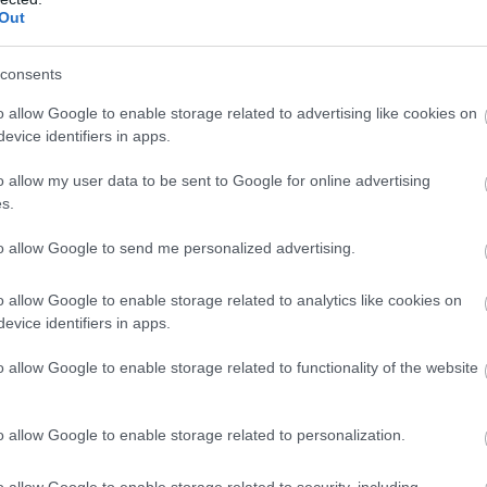
κε χθες (07/05) κυριάρχησε το λευκό χρώμα αλλά και ο ήχο
Out
consents
σει από τους αστυνομικούς να αποχωρήσουν φωνάζοντας π
τυνομικοί σεβάστηκαν την επιθυμία της οικογένειας και β
o allow Google to enable storage related to advertising like cookies on
evice identifiers in apps.
ά, φέρτε ένα όμορφο λουλούδι, φέρτε μαντολίνα… αλλά ούτ
o allow my user data to be sent to Google for online advertising
ική ανάρτησή της πριν την κηδεία.
s.
σισα να τον συνοδεύσουμε χαρούμενοι, φορώντας λευκά, 
to allow Google to send me personalized advertising.
αυτά που του πρέπουν. Τίποτα λιγότερο. Αλλά όχι σφαίρες, 
1χρονου Νικήτα.
o allow Google to enable storage related to analytics like cookies on
evice identifiers in apps.
 με δάκρυα στα μάτια τραγουδούσαν συνοδεία κρητικής μο
αμόλης, λίγο πριν τον αποχαιρετήσουν για τελευταία φορ
o allow Google to enable storage related to functionality of the website
ς του
άσει φόβους πως μετά τη δολοφονία του Νικήτα Γεμιστού 
o allow Google to enable storage related to personalization.
έτα, έδωσε ο πατέρας του 21χρονου. Ο ίδιος ξεκαθάρισε 
ετος στις βεντέτες.
o allow Google to enable storage related to security, including