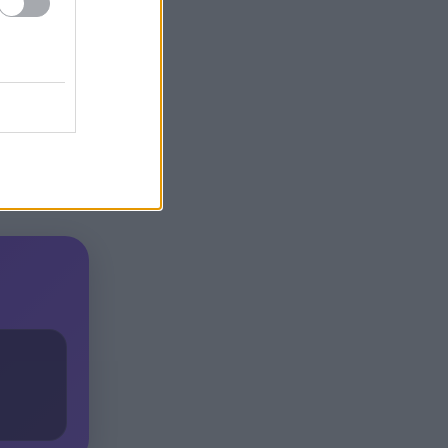
ναρκωτικά σε Κέρκυρα και
Λευκάδα
ση.
Στον Αστακό ολοκληρώνεται
19:04
 στο
το Ράλι Ιονίου
ώστα
α υγείας,