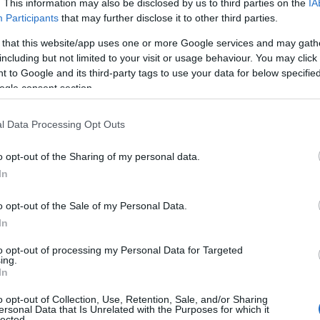
 τον νεαρό, υπεύθυνο για το θάνατο του δικού του γιου
. This information may also be disclosed by us to third parties on the
IA
α πενθήσουν.
Participants
that may further disclose it to other third parties.
 that this website/app uses one or more Google services and may gath
 στον πόνο μας. Τίποτα άλλο» είπε η Μαρία.
including but not limited to your visit or usage behaviour. You may click 
 to Google and its third-party tags to use your data for below specifi
ogle consent section.
l Data Processing Opt Outs
o opt-out of the Sharing of my personal data.
In
o opt-out of the Sale of my Personal Data.
In
to opt-out of processing my Personal Data for Targeted
ing.
In
o opt-out of Collection, Use, Retention, Sale, and/or Sharing
ersonal Data that Is Unrelated with the Purposes for which it
lected.