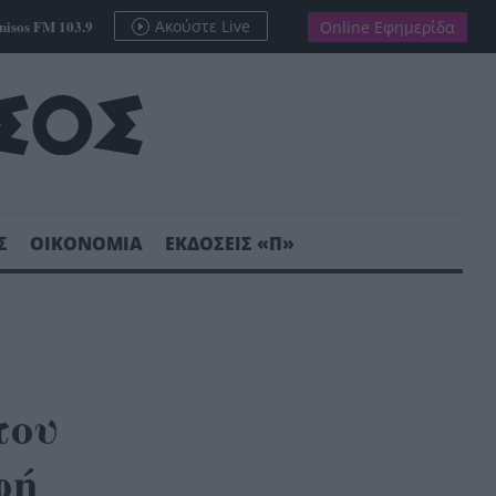
nisos FM 103.9
Ακούστε Live
Online Εφημερίδα
Σ
ΟΙΚΟΝΟΜΙΑ
ΕΚΔΟΣΕΙΣ «Π»
του
φή