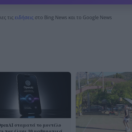
λες τις
ειδήσεις
στο Bing News και το Google News
OpenAI σταματά το μοντέλο
ra που έλυσε 10 μαθηματικά