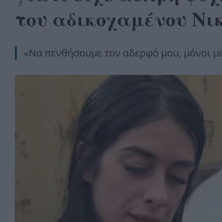
του αδικοχαμένου Νι
«Να πενθήσουμε τον αδερφό μου, μόνοι μα