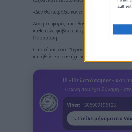
authenti
«Δεν θα πειράξω κανέναν» ξεκαθάρισε ο πατ
Αυτή τη φορά, απευθύνθηκε σε όσους απορού
καθεστώς φόβου επί τρία χρόνια, και δεν τ
Παρασύρη.
Ο πατέρας του 21χρονου, εξήγησε πως δεν τ
και ήθελε να τον έχει κοντά του ώστε να πρ
Η «Πελοπόννησος» και το
Η φωνή σου έχει δύναμη – στεί
Viber:
+306909196125
Στείλε μήνυμα στο Vib