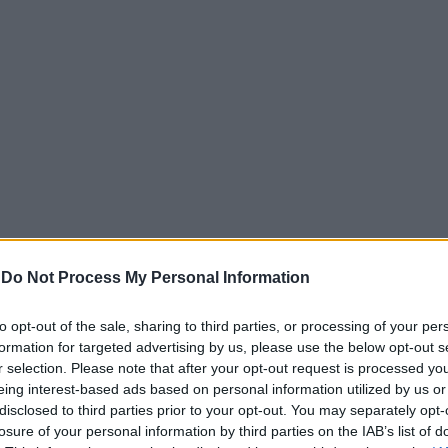
ια τον Νικήτα: Και οι 6 σφαίρες του δολοφόνου τον π
-
Do Not Process My Personal Information
ικές βολές
οστούμι με το οποίο έντυσαν τον Νικήτα για την κηδεία το
to opt-out of the sale, sharing to third parties, or processing of your per
formation for targeted advertising by us, please use the below opt-out s
το κουστούμι που θα βάλει για το γάμο του. Άσπρα θέλαμ
r selection. Please note that after your opt-out request is processed y
» είπε η Μαρία στην εκπομπή «Αλήθειες με τη Ζήνα».
eing interest-based ads based on personal information utilized by us or
disclosed to third parties prior to your opt-out. You may separately opt-
νου Νικήτα ο οποίος έπεσε νεκρός όταν δέχθηκε έξι σφαίρε
losure of your personal information by third parties on the IAB’s list of