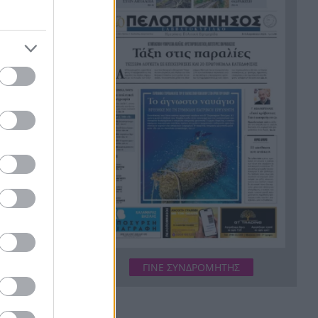
ς της
Οι πνιγμοί είναι συνήθως
20:00
«βουβοί»: Η διασώστρια
Δήμητρα Παναγιωτοπούλου
ως «δεν
για τις εμπειρίες και το
γήκαν έξω
απαιτητικό της επάγγελμα
«Λένε προδότες και
19:48
ε μια
πληρωμένους όσους
αποχωρούν», διαζύγιο με
αιχμές στο κόμμα
με
Καρυστιανού
όχι κάτι
Η Ελλάδα θα διεκδικήσει την
19:36
9η θέση στο Παγκόσμιο
υσικής από
πρωτάθλημα Παίδων
ά.
Τεσσάρων χρονών παιδί
19:24
βρέθηκε νεκρό σε πισίνα στην
ΓΙΝΕ ΣΥΝΔΡΟΜΗΤΗΣ
Πάρο, ανείπωτη τραγωδία
από τον
πως δεν
Μπαράζ συλλήψεων για
19:12