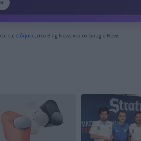
er
λες τις
ειδήσεις
στο Bing News και το Google News