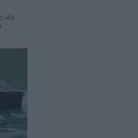
: «Οι
ι