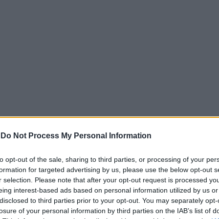
-
Do Not Process My Personal Information
γμούς», αποκαλυπτική μαρτυρία ψαρά για το drone στη
ύ του drone, όπως και το ότι μετέφερε εκρηκτικά. «Οι ανα
to opt-out of the sale, sharing to third parties, or processing of your per
formation for targeted advertising by us, please use the below opt-out s
ίζεται με τον πόλεμο Ρωσίας και Ουκρανίας», εξηγεί.
r selection. Please note that after your opt-out request is processed y
eing interest-based ads based on personal information utilized by us or
και το πώς έφτασε σε ελληνικά νερά: μία πιθανότητα είναι
disclosed to third parties prior to your opt-out. You may separately opt-
αι απώλεια επικοινωνίας. Το θαλάσσιο drone, συνεχίζει το
losure of your personal information by third parties on the IAB’s list of
ο» της Ρωσίας που μεταφέρει πετρέλαιο και φυσικό αέριο,