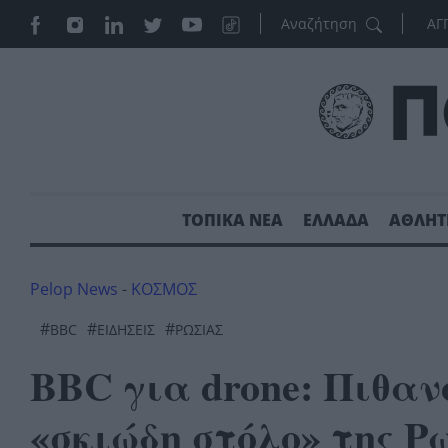
ΑΓ
ΤΟΠΙΚΑ ΝΕΑ
ΕΛΛΑΔΑ
ΑΘΛΗΤ
Pelop News
-
ΚΟΣΜΟΣ
#
#
#
BBC
ΕΙΔΗΣΕΙΣ
ΡΩΣΙΑΣ
BBC για drone: Πιθαν
«σκιώδη στόλο» της Ρ