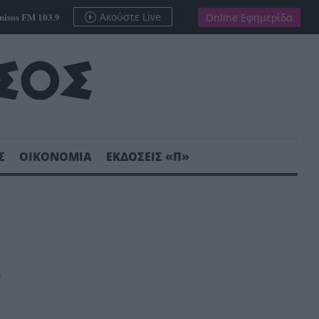
nisos FM 103.9
Ακούστε Live
Online Εφημερίδα
Σ
ΟΙΚΟΝΟΜΙΑ
ΕΚΔΟΣΕΙΣ «Π»
ν