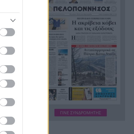
Πελοποννήσου που κρύβει σκι,
λίμνες και διαδρομές μέσα στα
έλατα
Ο Τιάγκο Μέσι στη Μασία: Ο
16:38
γιος του Λιονέλ φορά τα
ια θαλάσσιο
μπλαουγκράνα από τον
Νοέμβριο
Η αξιοπιστία των απειλών
16:31
Λευκάδα.
κρίνεται στις πράξεις
ε ποσότητα
Άμεσα η αντικατάσταση του
16:23
ου «ρωσικού
μετεωρολογικού σταθμού που
καταστράφηκε από την
λιμάνι.
πυρκαγιά στην Αιγιάλεια
 πιθανή
Δεν έμειναν θεατές: Πελάτες
16:17
ΓΙΝΕ ΣΥΝΔΡΟΜΗΤΗΣ
ορμούν σε ληστή που έριξε
νάριο είναι
70χρονο στο πάτωμα – Βίντεο
ή στο
λβανία και