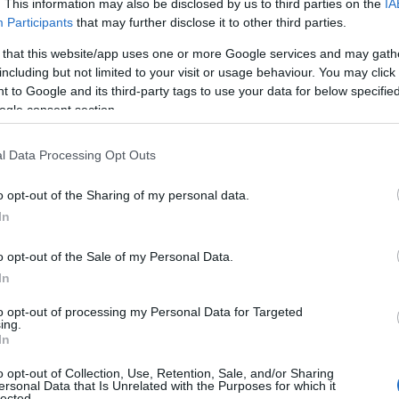
. This information may also be disclosed by us to third parties on the
IA
Participants
that may further disclose it to other third parties.
ισημάνει ότι από το σκάφος αφαιρέθηκαν τρεις πυροκροτητέ
 that this website/app uses one or more Google services and may gath
αι αυτό του λαθρεμπορίου. Δεν λείπει η αναφορά στον «σκ
including but not limited to your visit or usage behaviour. You may click 
 to Google and its third-party tags to use your data for below specifi
ogle consent section.
 των θαλάσσιων drone τύπου Magura V3, τα οποία η Ουκρα
και για επιθετικές αποστολές. Το drone στη Λευκάδα μοιάζ
l Data Processing Opt Outs
o opt-out of the Sharing of my personal data.
In
o opt-out of the Sale of my Personal Data.
In
to opt-out of processing my Personal Data for Targeted
ing.
In
o opt-out of Collection, Use, Retention, Sale, and/or Sharing
ersonal Data that Is Unrelated with the Purposes for which it
lected.