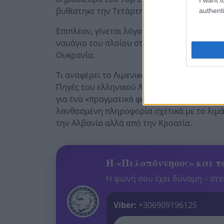
βυθίστηκε την Τετάρτη κοντά στην Άνδρο υ
authenti
Επιπλέον, γίνεται λόγος για έρευνες από ε
ναυάγιο του πλοίου στην Άνδρο, στο πλαίσ
Ουκρανία.
Τι αναφέρει το Λιμενικό για το αλβανικό δ
Πηγές του ελληνικού Λιμενικού, με τις οπο
για ένα «πραγματικά φανταστικό σενάριο», 
λανθασμένη πληροφορία σχετικά με το λιμά
την Αλβανία αλλά από την Κροατία.
Η «Πελοπόννησος» και το
Η φωνή σου έχει δύναμη – στεί
Viber:
+306909196125