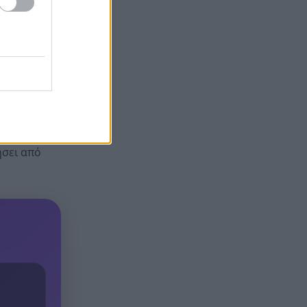
Ρήγμα στην «Ελπίδα για τη
16:16
Δημοκρατία»: Σφοδρή κριτική
στελεχών που αποχώρησαν
ας στο
κατά της Μαρίας Καρυστιανού
 την
άνουν λόγο
ήσει από