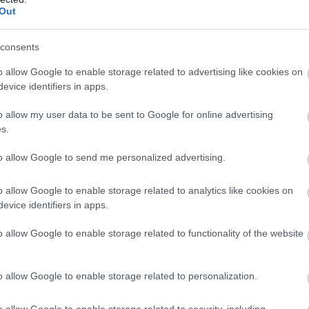
Out
consents
o allow Google to enable storage related to advertising like cookies on
evice identifiers in apps.
μεταφέρει τις εκτιμήσεις Ελλήνων εοιδικών ότι πρόκειται γ
o allow my user data to be sent to Google for online advertising
s.
την Άνδρο
αλβανικού μέσου Top Channel, για το θαλάσσιο drone στη 
to allow Google to send me personalized advertising.
στο εσωτερικό του μη επανδρωμένου σκάφους εντοπίστηκ
o allow Google to enable storage related to analytics like cookies on
 ενώ αναφέρεται ότι πιθανός στόχος ήταν δεξαμενόπλοιο τ
evice identifiers in apps.
ούταν στην περιοχή μεταφέροντας πετρέλαιο προς ιταλικό 
εχνητής νοημοσύνης που διέθετε το σκάφος, καθώς και για
o allow Google to enable storage related to functionality of the website
εκδοχές για το από που εξαπολύθηκε το drone. Το πρώτο σε
o allow Google to enable storage related to personalization.
τερο σενάριο είναι από χερσαία πλατφόρμα. Την ίδια στιγμ
η και με πλοίο που φέρεται να είχε αποπλεύσει από την Α
o allow Google to enable storage related to security, including