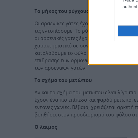
authenti
Το μήκος του ρύγχους
Οι αρσενικές γάτες έχουν πιο “άγρια” χαρ
τις εντοπίσουμε. Το ρύγχος των αρσενικών 
οι αρσενικές γάτες έχουν πιο μακριά μύτη κ
χαρακτηριστικό σε συνδυασμό με το σημείο
καταλάβουμε το φύλο μιας γάτας. Αυτά τα 
επίδρασης των ορμονών, και ειδικά της τε
των αρσενικών γατών.
Το σχήμα του μετώπου
Αν και το σχήμα του μετώπου είναι λίγο πιο 
έχουν ένα πιο επίπεδο και φαρδύ μέτωπο, 
έντονες γωνίες. Βέβαια, χρειάζεται αρκετή
βοηθήσει στον προσδιορισμό του φύλου ότ
Ο λαιμός