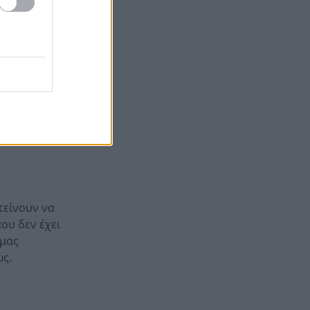
Θρίλερ στον αέρα των ΗΠΑ: Το
8:23
ελικόπτερο του Τραμπ
«πλησίασε» επικίνδυνα
αεροπλάνο της γραμμής
μπορούμε να
ών. Δηλαδή,
νο
ης
 ανάπτυξη
 τείνουν να
ου δεν έχει
 μας
ως.