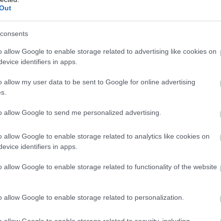
Out
consents
σενική γάτα, θα πρέπει να παρατηρήσουμε και το σημείο τ
γο και να μας φαίνεται υπάρχει μια διαφορά και μάλιστα β
o allow Google to enable storage related to advertising like cookies on
evice identifiers in apps.
οιάζει σαν μαξιλαράκι, στις αρσενικές γάτες είναι πιο εμφ
πιβλητική εμφάνιση του προσώπου. Ειδικά στα αρσενικά πο
o allow my user data to be sent to Google for online advertising
νει ακόμα πιο έντονο αυτό το “μαξιλαράκι”. Στις θηλυκές 
s.
χι τόσο έντονο καθώς, όπως αναφέραμε και παραπάνω, τα
ο “λεπτά”. Η διαφορά σε αυτό το σημείο μπορεί να αποτελ
to allow Google to send me personalized advertising.
λου μιας γάτας, ειδικά σε φυλές που οι σωματικές διαφορέ
o allow Google to enable storage related to analytics like cookies on
evice identifiers in apps.
o allow Google to enable storage related to functionality of the website
o allow Google to enable storage related to personalization.
o allow Google to enable storage related to security, including