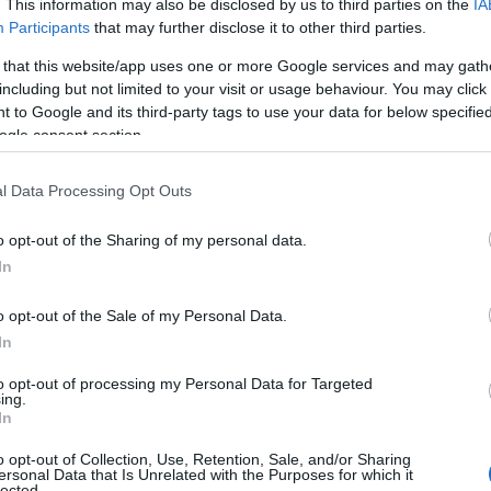
όπως λέμε ένα πρόσωπο με “γωνίες”. Αυτό, μάλιστα, μπορε
. This information may also be disclosed by us to third parties on the
IA
Participants
that may further disclose it to other third parties.
ίνεται ακόμα πιο έντονο καθώς η γάτα ωριμάζει ηλικιακά. Τ
ρο κρανίο και ισχυρότερους μυς στις γνάθους τους. Αντίθ
 that this website/app uses one or more Google services and may gath
α προσώπου, λίγο πιο στρογγυλό και τα χαρακτηριστικά το
including but not limited to your visit or usage behaviour. You may click 
 to Google and its third-party tags to use your data for below specifi
ogle consent section.
l Data Processing Opt Outs
o opt-out of the Sharing of my personal data.
In
o opt-out of the Sale of my Personal Data.
In
to opt-out of processing my Personal Data for Targeted
ing.
In
o opt-out of Collection, Use, Retention, Sale, and/or Sharing
ersonal Data that Is Unrelated with the Purposes for which it
lected.