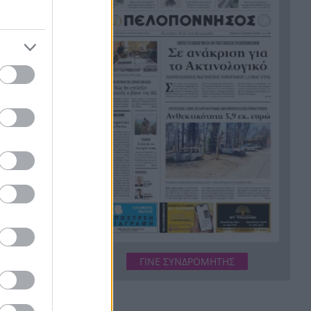
κρούσματα σε μια εβδομάδα
«Καμίνι» η χώρα το
8:55
Σαββατοκύριακο: Πού θα
ου προσώπου
χτυπήσουν 40άρια –
ασική. Το
Καμπανάκι για επικίνδυνα
ανές,
μελτέμια
υ δεν έχουν
γάτες αυτό
Σοκ στο Μεξικό: Εκτέλεσαν εν
8:47
ψυχρώ 25χρονο TikToker
μπροστά στα μάτια των
έσει
ακολούθων του BINTEO
ς δεν είναι
Έγκλημα στην Κυψέλη:
8:39
Απολογείται ο 26χρονος για τη
δολοφονία της 38χρονης
Βρετανίδας
ΓΙΝΕ ΣΥΝΔΡΟΜΗΤΗΣ
Ζάκυνθος: Νεκρός 78χρονος
8:31
λουόμενος στον Λαγανά