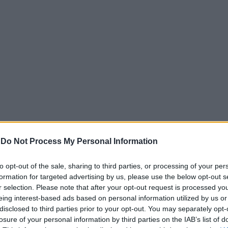
ν χαρακτηριστικών του προσώπου έχουμε μεγάλες πιθανό
-
Do Not Process My Personal Information
ώς υπάρχουν κάποιες διαφορές μεταξύ θηλυκών και αρσεν
ορές.
to opt-out of the sale, sharing to third parties, or processing of your per
formation for targeted advertising by us, please use the below opt-out s
r selection. Please note that after your opt-out request is processed y
eing interest-based ads based on personal information utilized by us or
ς πολύ σημαντικός δείκτης του φύλου μια γάτας. Οι διαφο
disclosed to third parties prior to your opt-out. You may separately opt-
ών είναι ιδιαίτερα αισθητές. Ιδίως τα αστείρωτα αρσενικ
losure of your personal information by third parties on the IAB’s list of