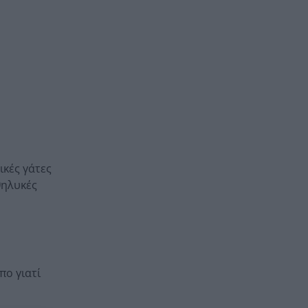
ικές γάτες
θηλυκές
πο γιατί