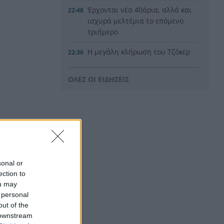
Έρχονται νέα 40άρια, αλλά και
22:48
ισχυρά μελτέμια το επόμενο
τριήμερο
Η μεγάλη κλήρωση του Τζόκερ
22:36
Η Παναχαϊκή ανακοίνωσε
22:24
ΟΛΕΣ ΟΙ ΕΙΔΗΣΕΙΣ
πρωτότυπα και Νικολάου,
ΦΩΤΟ
«Δεν χάσαμε μόνο ένα σπίτι»,
22:12
η τρομερή ιστορία οικογένειας
από τη Βρετανία που
καταστράφηκε στις φωτιές
στην Αιγιάλεια
sonal or
ection to
Καταγγελία ερευνητή του
22:00
ou may
ΑΠΘ: «Χυδαίο τραμπουκισμό
 personal
από τους διάφορους
out of the
“φιλόζωους”»
 downstream