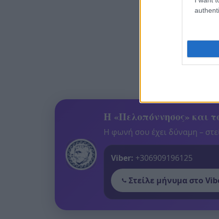
authenti
Η «Πελοπόννησος» και το
Η φωνή σου έχει δύναμη – στεί
Viber:
+306909196125
Στείλε μήνυμα στο Vib