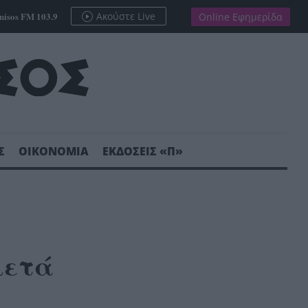
nisos FM 103.9
Ακούστε Live
Online Εφημερίδα
Σ
ΟΙΚΟΝΟΜΙΑ
ΕΚΔΟΣΕΙΣ «Π»
μετά