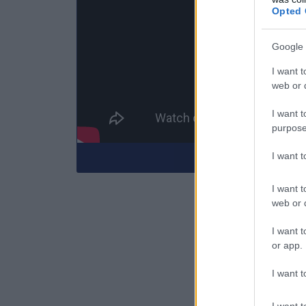
Opted 
Google 
I want t
web or d
I want t
purpose
I want 
Κάνε εγγραφή στο
I want t
web or d
I want t
or app.
I want t
I want t