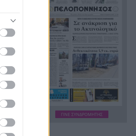
εργασίες τους
Το τελευταίο «αντίο» στην
20:36
τελετή αποτέφρωσης του
συντονιστή που σκοτώθηκε
μετά τη σύγκρουση
ελικοπτέρων στην Ψάθα,
ΦΩΤΟ
Στιγμές αγωνίας και θρίλερ
20:24
στο Αίγιο: Οδηγός λεωφορείου
έχασε τις αισθήσεις του και τη
ζωή του! ΦΩΤΟ
Κόκκινα τα 118 κτίρια στις 325
20:12
αυτοψίες των πληγεισών
περιοχών από τις
καταστροφικές πυρκαγιές
ΓΙΝΕ ΣΥΝΔΡΟΜΗΤΗΣ
Η ανακοίνωση της ΕΑΠ για
20:00
Βασιλάκο και Μαμάση