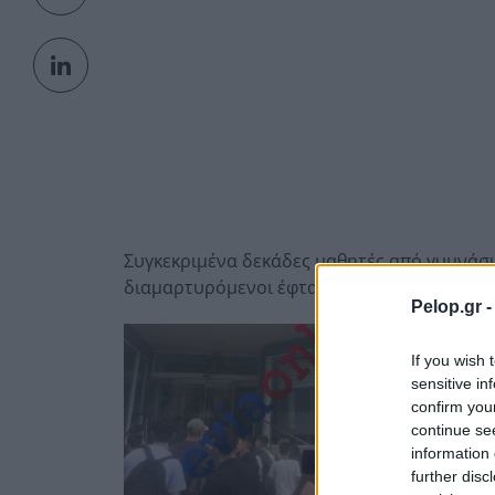
Συγκεκριμένα δεκάδες μαθητές από γυμνάσι
διαμαρτυρόμενοι έφτασαν έξω από ξενοδοχε
Pelop.gr 
If you wish 
sensitive in
confirm you
continue se
information 
further disc