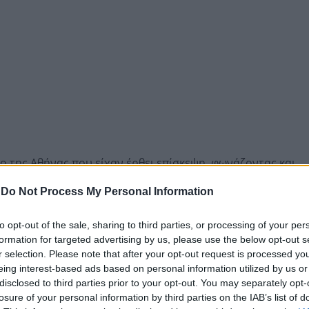
ο της Αθήνας που είχαν έρθει επίσκεψη, φωνάζοντας και
ίο, όπου διαμένει ηλικιωμένη γυναίκα.
-
Do Not Process My Personal Information
to opt-out of the sale, sharing to third parties, or processing of your per
formation for targeted advertising by us, please use the below opt-out s
r selection. Please note that after your opt-out request is processed y
eing interest-based ads based on personal information utilized by us or
disclosed to third parties prior to your opt-out. You may separately opt-
losure of your personal information by third parties on the IAB’s list of