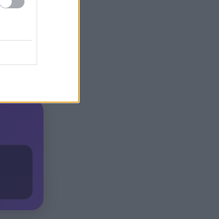
Γιατί οδηγήθηκαν στη φυλακή
19:48
οι οι δύο Ινδοί, που
κατηγορούνται για τη
δολοφονία του 58χρονου
ψυχολόγου στο Ναύπλιο,
ΒΙΝΤΕΟ