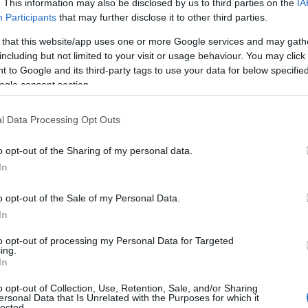
. This information may also be disclosed by us to third parties on the
IA
Participants
that may further disclose it to other third parties.
 that this website/app uses one or more Google services and may gath
κιωμένη που συνοδευόταν από άλλη γυναίκα ενώ περπατού
including but not limited to your visit or usage behaviour. You may click 
αθήτριας άνευ λόγου.
 to Google and its third-party tags to use your data for below specifi
ogle consent section.
l Data Processing Opt Outs
o opt-out of the Sharing of my personal data.
In
o opt-out of the Sale of my Personal Data.
In
to opt-out of processing my Personal Data for Targeted
ing.
In
o opt-out of Collection, Use, Retention, Sale, and/or Sharing
ersonal Data that Is Unrelated with the Purposes for which it
lected.