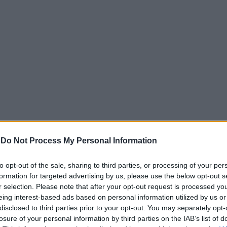
-
Do Not Process My Personal Information
to opt-out of the sale, sharing to third parties, or processing of your per
formation for targeted advertising by us, please use the below opt-out s
 Σταυρούλα Λεβεντάκη είχε βρεθεί στις 30 Μαΐου στο πατρ
r selection. Please note that after your opt-out request is processed y
να πλήρωσε έναν εργάτη για αγροτικές εργασίες και στη συ
eing interest-based ads based on personal information utilized by us or
τρέψει στο σπίτι και στη δουλειά της στα Χανιά.
disclosed to third parties prior to your opt-out. You may separately opt-
losure of your personal information by third parties on the IAB’s list of