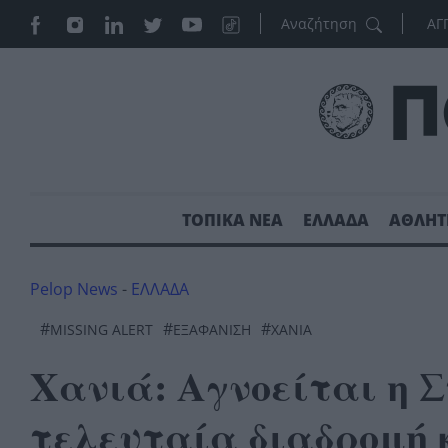
ΑΓ
ΤΟΠΙΚΑ ΝΕΑ
ΕΛΛΑΔΑ
ΑΘΛΗΤ
Pelop News
-
ΕΛΛΑΔΑ
#
#
#
MISSING ALERT
ΕΞΑΦΆΝΙΣΗ
ΧΑΝΙΑ
Χανιά: Αγνοείται η 
τελευταία διαδρομή κ