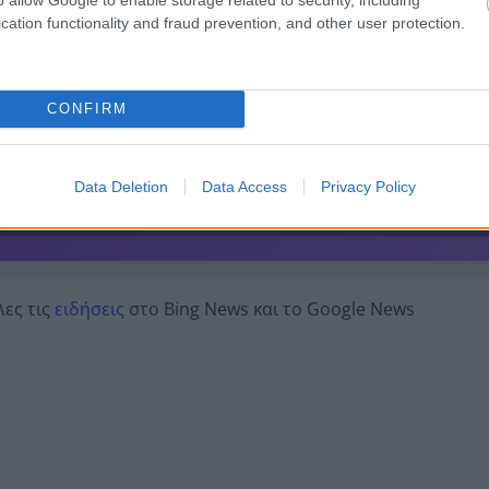
cation functionality and fraud prevention, and other user protection.
 pelop.gr σε ανοιχτή γραμμή με τον Πολίτη
λε παράπονα, καταγγελίες ή ιδέες για τη γειτονιά σου.
CONFIRM
Data Deletion
Data Access
Privacy Policy
er
λες τις
ειδήσεις
στο Bing News και το Google News