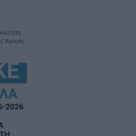
έκκληση
ης Αγυιάς