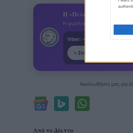
authenti
Η «Πελοπόννησος» και το
Η φωνή σου έχει δύναμη – στεί
Viber:
+306909196125
Στείλε μήνυμα στο Vib
Ακολουθήστε μας για ό
Από το Δίκτυο