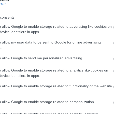
Out
consents
o allow Google to enable storage related to advertising like cookies on
είναι πολύ αδύνατη, έχει μαύρα μαλλιά και καστανά μάτια,
evice identifiers in apps.
ού». Την ημέρα της εξαφάνισής της δεν είναι γνωστό τι 
o allow my user data to be sent to Google for online advertising
εί στη δημοσιότητα, φοράει γυαλιά μυωπίας και συνήθως έ
s.
to allow Google to send me personalized advertising.
o allow Google to enable storage related to analytics like cookies on
τάκη ή γνωρίζει οτιδήποτε που μπορεί να βοηθήσει στον 
evice identifiers in apps.
ο με «Το Χαμόγελο του Παιδιού», στην Εθνική Γραμμή για τ
ποτε Αστυνομικό Τμήμα της χώρας ή μέσω της εφαρμογής M
o allow Google to enable storage related to functionality of the website
ά της να περιμένει οποιαδήποτε πληροφορία μπορεί να οδ
o allow Google to enable storage related to personalization.
o allow Google to enable storage related to security, including