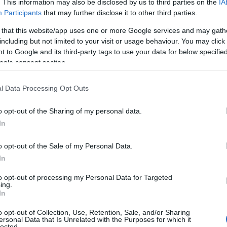
 χάθηκαν. Το κινητό της τηλέφωνο φέρεται να έπαψε να εκπ
. This information may also be disclosed by us to third parties on the
IA
πικοινωνήσει έκτοτε με κάποιον συγγενή ή γνωστό της.
Participants
that may further disclose it to other third parties.
 that this website/app uses one or more Google services and may gath
οριτσάκι 18 μηνών στο ΠΑΓΝΗ – Συνελήφθη ο παππούς 
including but not limited to your visit or usage behaviour. You may click 
 to Google and its third-party tags to use your data for below specifi
 αδελφός της, λίγες ημέρες αργότερα, καθώς η οικογένεια
ogle consent section.
ουσία της.
l Data Processing Opt Outs
o opt-out of the Sharing of my personal data.
In
o opt-out of the Sale of my Personal Data.
In
to opt-out of processing my Personal Data for Targeted
ing.
In
o opt-out of Collection, Use, Retention, Sale, and/or Sharing
ersonal Data that Is Unrelated with the Purposes for which it
lected.