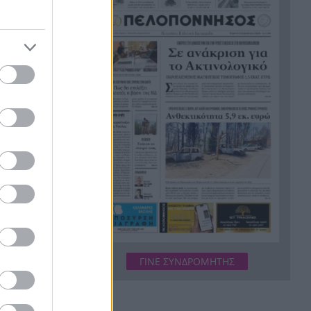
εργασίες τους
Το τελευταίο «αντίο» στην
20:36
τελετή αποτέφρωσης του
συντονιστή που σκοτώθηκε
 σύμφωνα με
μετά τη σύγκρουση
φορούσε.
ελικοπτέρων στην Ψάθα,
ΦΩΤΟ
χει τα
Στιγμές αγωνίας και θρίλερ
20:24
στο Αίγιο: Οδηγός λεωφορείου
έχασε τις αισθήσεις του και τη
ζωή του! ΦΩΤΟ
εντοπισμό
ους
Κόκκινα τα 118 κτίρια στις 325
20:12
issing
αυτοψίες των πληγεισών
περιοχών από τις
καταστροφικές πυρκαγιές
ΓΙΝΕ ΣΥΝΔΡΟΜΗΤΗΣ
ηγήσει στα
Η ανακοίνωση της ΕΑΠ για
20:00
Βασιλάκο και Μαμάση