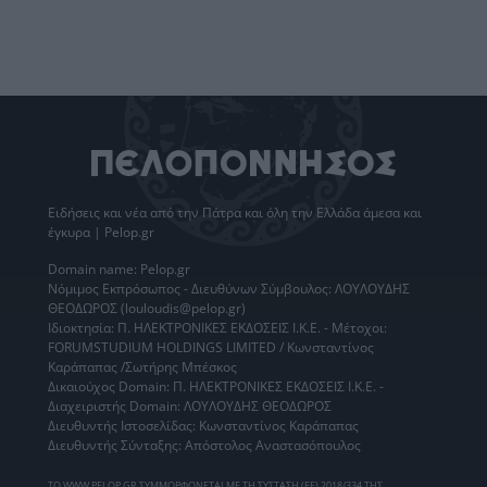
Ειδήσεις
και νέα από την
Πάτρα
και όλη την Ελλάδα άμεσα και
έγκυρα | Pelop.gr
Domain name: Pelop.gr
Νόμιμος Εκπρόσωπος - Διευθύνων Σύμβουλος: ΛΟΥΛΟΥΔΗΣ
ΘΕΟΔΩΡΟΣ (louloudis@pelop.gr)
Ιδιοκτησία: Π. ΗΛΕΚΤΡΟΝΙΚΕΣ ΕΚΔΟΣΕΙΣ Ι.Κ.Ε. - Μέτοχοι:
FORUMSTUDIUM HOLDINGS LIMITED / Κωνσταντίνος
Καράπαπας /Σωτήρης Μπέσκος
Δικαιούχος Domain: Π. ΗΛΕΚΤΡΟΝΙΚΕΣ ΕΚΔΟΣΕΙΣ Ι.Κ.Ε. -
Διαχειριστής Domain: ΛΟΥΛΟΥΔΗΣ ΘΕΟΔΩΡΟΣ
Διευθυντής Ιστοσελίδας: Κωνσταντίνος Καράπαπας
Διευθυντής Σύνταξης: Απόστολος Αναστασόπουλος
ΤΟ WWW.PELOP.GR ΣΥΜΜΟΡΦΩΝΕΤΑΙ ΜΕ ΤΗ ΣΥΣΤΑΣΗ (ΕΕ) 2018/334 ΤΗΣ