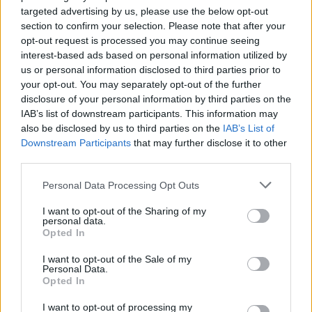
targeted advertising by us, please use the below opt-out
section to confirm your selection. Please note that after your
opt-out request is processed you may continue seeing
interest-based ads based on personal information utilized by
us or personal information disclosed to third parties prior to
your opt-out. You may separately opt-out of the further
disclosure of your personal information by third parties on the
IAB’s list of downstream participants. This information may
also be disclosed by us to third parties on the
IAB’s List of
Downstream Participants
that may further disclose it to other
third parties.
Please note that this website/app uses one or more Google
Personal Data Processing Opt Outs
Τουρισμός για Ολους 2026: Τα SOS για να κερδίσετε το
services and may gather and store information including but
voucher διακοπών
not limited to your visit or usage behaviour. You may click to
I want to opt-out of the Sharing of my
personal data.
grant or deny consent to Google and its third-party tags to
Opted In
use your data for below specified purposes in below Google
consent section.
I want to opt-out of the Sale of my
Personal Data.
Opted In
I want to opt-out of processing my