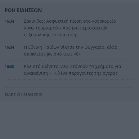
ΡΟΗ ΕΙΔΗΣΕΩΝ
Ζάκυνθος: Ασφυκτική πίεση στο νοσοκομείο
16:34
λόγω τουρισμού – Αύξηση περιστατικών
σεξουαλικής κακοποίησης
Η Εθνική Παίδων νίκησε την Ουγγαρία, αλλά
16:34
αποκλείστηκε από τους «8»
Κλειστά ακίνητα: Δεν φτάνουν τα χρήματα για
16:30
ανακαίνιση – Τι λένε παράγοντες της αγοράς
Τι κρύβεται στο στομάχι ενός καρχαρία-τίγρη;
16:28
Τα ευρήματα ξεπερνούν κάθε φαντασία
ΟΛΕΣ ΟΙ ΕΙΔΗΣΕΙΣ
Δείτε πώς είναι η πρώτη ιστοσελίδα που
16:14
φτιάχτηκε ποτέ – Υπάρχει ακόμη 35 χρόνια μετά
Φωτιά στην Αγία Μαρίνα Ηλείας – Ισχυρές
16:12
πυροσβεστικές δυνάμεις στη μάχη με τις φλόγες