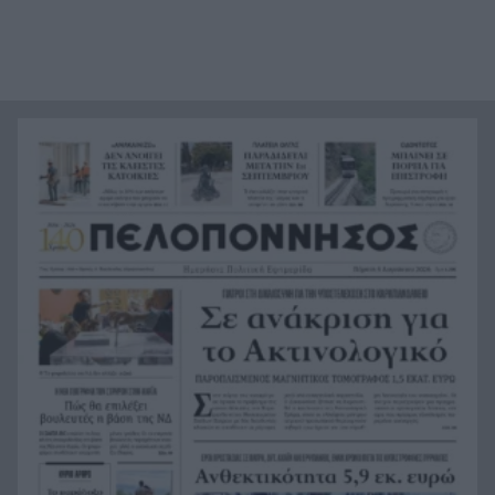
Κανένα μεγάλο αστικό κέντρο εκτός
15:12
συναγερμού: Η Ιταλία αντιμέτωπη με 40°C και
τέσσερις νεκρούς
HELLENiQ ENERGY: Αποτελέσματα Β’ Τριμήνου /
15:08
Α’ Εξαμήνου 2026
Ο πόλεμος του Τραμπ χάνει τους Αμερικανούς:
15:04
Μόλις 35% τον στηρίζει
Πάτρα: Επιτέλους παραδίδεται η πλατεία Ολγας
15:02
– Πότε θα είναι έτοιμη ΦΩΤΟ
Κόρινθος: Έσπασε την τζαμαρία με πλάκα
14:54
πεζοδρομίου ΒΙΝΤΕΟ
Ηράκλειο: 55χρονος έχασε 100.000 ευρώ σε
14:46
διαδικτυακή επενδυτική απάτη
Καλάβρυτα: Πέντε ημέρες γεμάτες πολιτισμό με
14:38
κορυφαία συναυλία Πρωτοψάλτη –