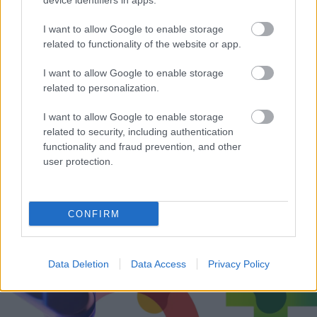
device identifiers in apps.
I want to allow Google to enable storage
related to functionality of the website or app.
I want to allow Google to enable storage
related to personalization.
I want to allow Google to enable storage
related to security, including authentication
Δεν ανοίγει η μπάρα στα διόδια με το e-pass ενώ έχει
functionality and fraud prevention, and other
χρήματα «μέσα»;
user protection.
CONFIRM
Data Deletion
Data Access
Privacy Policy