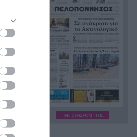
Το Ιράν στέλνει μήνυμα στον
19:36
Κόλπο: «Φρενάρετε τον Τραμπ
ή θα πληγούν κρίσιμες
υποδομές»
«Ευγενικός, ακέραιος και
19:24
ανιδιοτελής άνθρωπος», η
ανακοίνωση της οικογένειας
της 38χρονης Βρετανίδας
Ελίζαμπεθ Ρος
Φρίκη στη Βραζιλία σκότωσαν
19:12
15χρονο ποδοσφαιριστή σε
αγώνα ερασιτεχνικού
ποδοσφαίρου, ΒΙΝΤΕΟ
γμα με 13
Της δώρισε το ήπαρ του και
19:07
ένου
ΓΙΝΕ ΣΥΝΔΡΟΜΗΤΗΣ
της έσωσε τη ζωή – 20 χρόνια
ποδίδοντας
μετά παντρεύεται τον αδελφό
του