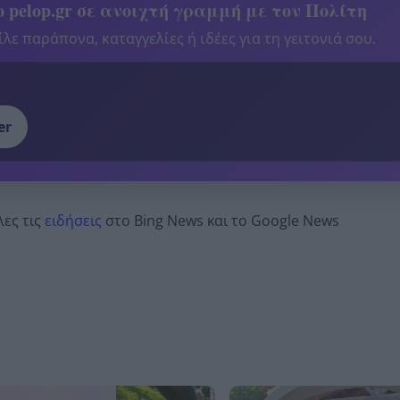
 pelop.gr σε ανοιχτή γραμμή με τον Πολίτη
λε παράπονα, καταγγελίες ή ιδέες για τη γειτονιά σου.
er
λες τις
ειδήσεις
στο Bing News και το Google News