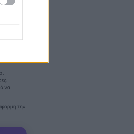
νησί Κεσμ,
Πώς να βρω κάποιον από
19:02
εβαίωσαν
φωτογραφία: 5 Μέθοδοι που
ρέιν,
Λειτουργούν
 την
Σε 24 ώρες 44 πυρκαγιές, οι 8
19:00
εξακολουθούν να απασχολούν
εση
τις πυροσβεστικές δυνάμεις
 βαρέλι.
Άνδρας έδειχνε τα γεννητικά
18:55
του όργανα σε παιδιά που
έπαιζαν σε πλατεία στον
οι
Άβαντα Αλεξανδρούπολης
τες.
τό να
Άντονι Φάουτσι: Επιτροπή της
18:47
Γερουσίας τον παραπέμπει για
περιφρόνηση του Κογκρέσου –
 αφορμή την
Σιώπησε σε πάνω από 100
ερωτήσεις