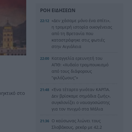
ΡΟΗ ΕΙΔΗΣΕΩΝ
«Δεν χάσαμε μόνο ένα σπίτι»,
22:12
η τρομερή ιστορία οικογένειας
από τη Βρετανία που
καταστράφηκε στις φωτιές
στην Αιγιάλεια
Καταγγελία ερευνητή του
22:00
ΑΠΘ: «Χυδαίο τραμπουκισμό
από τους διάφορους
“φιλόζωους”»
«Ένα τέταρτο γινόταν ΚΑΡΠΑ.
21:48
ρηκτικό στο
Δεν βρίσκαμε σημάδια ζωής»,
συγκλονίζει ο ναυαγοσώστης
για τον πνιγμό στα Μάλια
Ο καύσωνας λιώνει τους
21:36
Σλοβάκους, ρεκόρ με 42,2