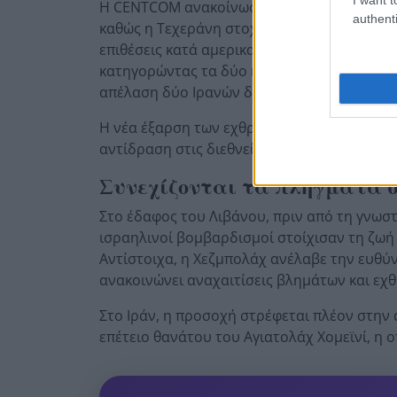
Η CENTCOM ανακοίνωσε ότι αμερικανικές δυ
authenti
καθώς η Τεχεράνη στοχοποίησε επίσης το Μπ
επιθέσεις κατά αμερικανικής βάσης στο Κο
κατηγορώντας τα δύο κράτη ότι διευκολύνου
απέλαση δύο Ιρανών διπλωματών.
Η νέα έξαρση των εχθροπραξιών γύρω από 
αντίδραση στις διεθνείς αγορές, με τις τιμ
Συνεχίζονται τα πλήγματα 
Στο έδαφος του Λιβάνου, πριν από τη γνωστ
ισραηλινοί βομβαρδισμοί στοίχισαν τη ζωή
Αντίστοιχα, η Χεζμπολάχ ανέλαβε την ευθύν
ανακοινώνει αναχαιτίσεις βλημάτων και εχ
Στο Ιράν, η προσοχή στρέφεται πλέον στη
επέτειο θανάτου του Αγιατολάχ Χομεϊνί, η ο