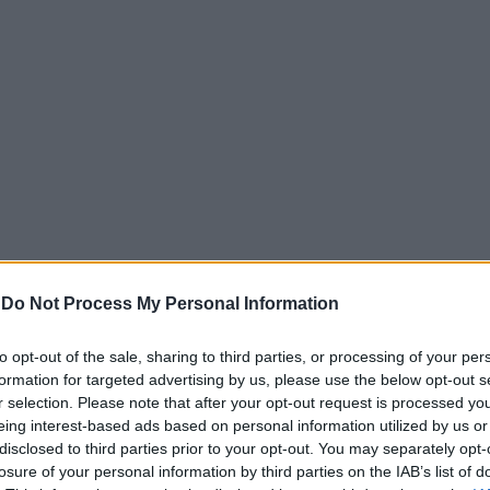
-
Do Not Process My Personal Information
τερικών, Αμπάς Αραγτσί, ξεκαθάρισε ότι δεν έχει καταγραφ
ικασία, παρά την ανταλλαγή μηνυμάτων με στόχο την παύ
to opt-out of the sale, sharing to third parties, or processing of your per
άχ στον Λίβανο. Ο κ. Αραγτσί προειδοποίησε μάλιστα πως 
formation for targeted advertising by us, please use the below opt-out s
νικευμένο πόλεμο.
r selection. Please note that after your opt-out request is processed y
eing interest-based ads based on personal information utilized by us or
ναλντ Τραμπ εμφανίστηκε ιδιαίτερα αισιόδοξος από το Οβ
disclosed to third parties prior to your opt-out. You may separately opt-
νται «πολύ καλά» και αφήνοντας ανοιχτό το ενδεχόμενο ε
losure of your personal information by third parties on the IAB’s list of
ριακου. Ο πρόεδρος των ΗΠΑ εξέφρασε την πρόθεση να α