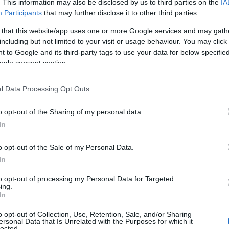
. This information may also be disclosed by us to third parties on the
IA
το Ιράν, μια προσέγγιση που ωστόσο απορρίπτει κατηγορημ
Participants
that may further disclose it to other third parties.
 that this website/app uses one or more Google services and may gath
ου ιρανικού ουρανίου παραμένει κομβικό αγκάθι, με τον
including but not limited to your visit or usage behaviour. You may click 
 to Google and its third-party tags to use your data for below specifi
ήνει να εννοηθεί πως η Ουάσιγκτον απαιτεί την παράδοσή
ogle consent section.
ριση.
και «ράπισμα» στον Τραμπ
l Data Processing Opt Outs
ωνία μεταξύ των κυβερνήσεων των ΗΠΑ, του Ισραήλ και το
o opt-out of the Sharing of my personal data.
ι τη δημιουργία πιλοτικών ζωνών υπό τον έλεγχο του λιβα
In
o opt-out of the Sale of my Personal Data.
ων Αντιπροσώπων ενέκρινε ψήφισμα που ζητά την απόσυρ
In
. Αν και η κίνηση έχει κυρίως συμβολικό χαρακτήρα και 
 δεν αναμένεται να έχει συνέχεια, καθώς ο Λευκός Οίκος δ
to opt-out of processing my Personal Data for Targeted
ing.
In
o opt-out of Collection, Use, Retention, Sale, and/or Sharing
ersonal Data that Is Unrelated with the Purposes for which it
lected.