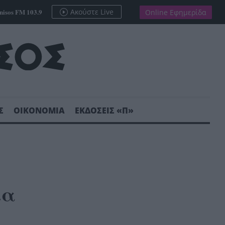
nisos FM 103.9
Ακούστε Live
Online Εφημερίδα
Σ
ΟΙΚΟΝΟΜΙΑ
ΕΚΔΟΣΕΙΣ «Π»
ία