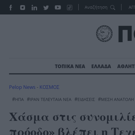
ΑΓ
ΤΟΠΙΚΑ ΝΕΑ
ΕΛΛΑΔΑ
ΑΘΛΗΤ
Pelop News
-
ΚΟΣΜΟΣ
#
#
#
#
ΗΠΑ
ΙΡΆΝ ΤΕΛΕΥΤΑΊΑ ΝΈΑ
ΕΙΔΗΣΕΙΣ
ΜΕΣΗ ΑΝΑΤΟΛΗ
Χάσμα στις συνομιλί
πρόοδο» βλέπει η Τεχ