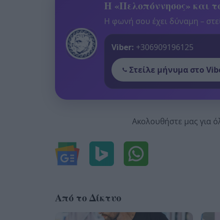
Η «Πελοπόννησος» και το
Η φωνή σου έχει δύναμη – στεί
Viber:
+306909196125
Στείλε μήνυμα στο Vib
Ακολουθήστε μας για ό
Από το Δίκτυο