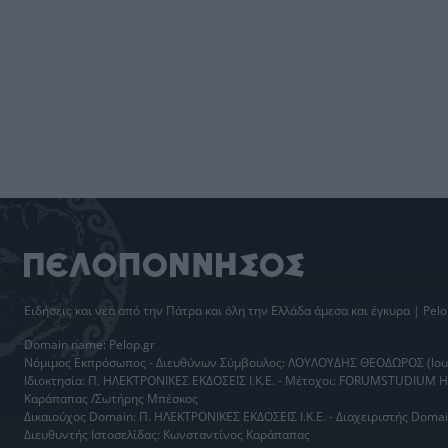
Ειδήσεις
και νέα από την
Πάτρα
και όλη την Ελλάδα άμεσα και έγκυρα | Pelo
Domain name: Pelop.gr
Νόμιμος Εκπρόσωπος - Διευθύνων Σύμβουλος: ΛΟΥΛΟΥΔΗΣ ΘΕΟΔΩΡΟΣ (loul
Ιδιοκτησία: Π. ΗΛΕΚΤΡΟΝΙΚΕΣ ΕΚΔΟΣΕΙΣ Ι.Κ.Ε. - Μέτοχοι: FORUMSTUDIUM 
Καράπαπας /Σωτήρης Μπέσκος
Δικαιούχος Domain: Π. ΗΛΕΚΤΡΟΝΙΚΕΣ ΕΚΔΟΣΕΙΣ Ι.Κ.Ε. - Διαχειριστής Do
Διευθυντής Ιστοσελίδας: Κωνσταντίνος Καράπαπας