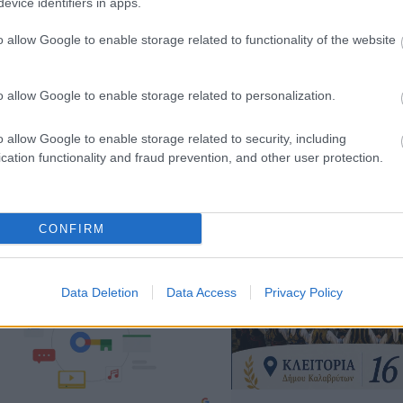
evice identifiers in apps.
o allow Google to enable storage related to functionality of the website
o allow Google to enable storage related to personalization.
o allow Google to enable storage related to security, including
Ζώδια Σήμερα 6/8: Η τ
cation functionality and fraud prevention, and other user protection.
 Clip Pro: Τα open-ear earbuds
που λύνει κάθε πρόβλη
 Nothing με θήκη Smart Dial
CONFIRM
Data Deletion
Data Access
Privacy Policy