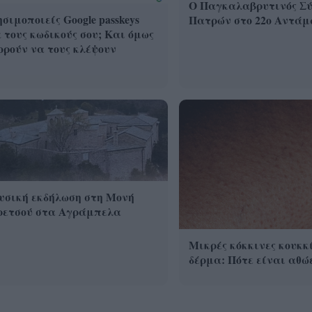
Ο Παγκαλαβρυτινός Σύ
σιμοποιείς Google passkeys
Πατρών στο 22ο Αντάμ
 τους κωδικούς σου; Και όμως
ρούν να τους κλέψουν
υσική εκδήλωση στη Μονή
ρετσού στα Αγράμπελα
Μικρές κόκκινες κουκκί
δέρμα: Πότε είναι αθώε