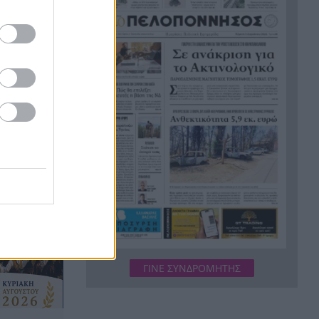
που αναλαμβάνει το «τιμόνι»
της AI της Google
Συναγερμός στα Στενά του
7:44
Ορμούζ: Δύο εκρήξεις κοντά σε
δεξαμενόπλοιο
Συναγερμός στο Λασίθι: Φωτιά
7:38
υχερή όψη
κοντά στο Καρύδι, ήχησε το
μα!
112
Το παράδοξο της Υγείας
7:30
«Πολωμένο μελτέμι»: Το
7:23
σπάνιο καιρικό φαινόμενο
50ετίας που «έκαψε» Αττική
και Βοιωτία
ΓΙΝΕ ΣΥΝΔΡΟΜΗΤΗΣ
Συναγερμός για τις πυρκαγιές:
7:15
Υψηλός κίνδυνος στη Δυτ.
Ελλάδα, ποιες περιοχές