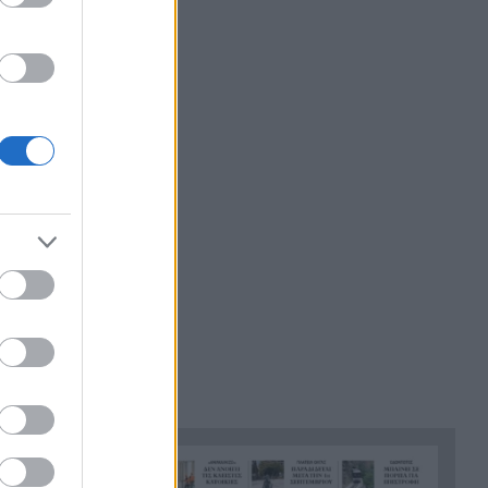
Ζάκυνθος: Νεκρός 78χρονος
8:31
λουόμενος στον Λαγανά
Θρίλερ στον αέρα των ΗΠΑ: Το
8:23
ελικόπτερο του Τραμπ
«πλησίασε» επικίνδυνα
αεροπλάνο της γραμμής
Χιροσίμα 6 Αυγούστου 1945: Η
8:15
ημέρα που άλλαξε για πάντα
την ιστορία της
ανθρωπότητας
Τουρισμός για Όλους 2026-
8:03
2027: Πώς να αποκτήσετε το
voucher έως 600 ευρώ για
διακοπές – Όλα όσα πρέπει να
γνωρίζετε
Ντέμης Χασάμπης: Ποιος είναι
7:55
ο Ελληνοκύπριος νομπελίστας