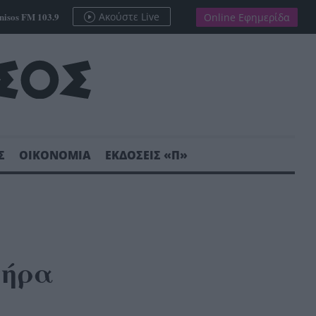
nisos FM 103.9
Ακούστε Live
Online Εφημερίδα
Σ
ΟΙΚΟΝΟΜΙΑ
ΕΚΔΟΣΕΙΣ «Π»
τήρα