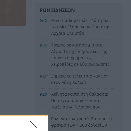
ΡΟΗ ΕΙΔΗΣΕΩΝ
«Ένα παιδί μετράει τ’ άστρα»
9:42
του Μενέλαου Λουντέμη στην
Αρχαία Ολυμπία
Τρόμος σε κατάστημα στο
9:35
Αίγιο: Την χτύπησαν και της
ς
πήραν τα χρήματα –
Χειροπέδες σε δύο αλλοδαπές
Σήμερα το τελευταίο «αντίο»
9:27
στον Λάκη Χαλκιά
Ακίνητα κοντά στη θάλασσα:
9:20
Πού «χτυπάνε κόκκινο» οι
τιμές στην Πελοπόννησο
Ράλι για τον χρυσό: Έσπασε το
9:11
φράγμα των 4.300 δολαρίων