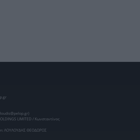
p.gr
oudis@pelop.gr)
HOLDINGS LIMITED / Κωνσταντίνος
main: ΛΟΥΛΟΥΔΗΣ ΘΕΟΔΩΡΟΣ