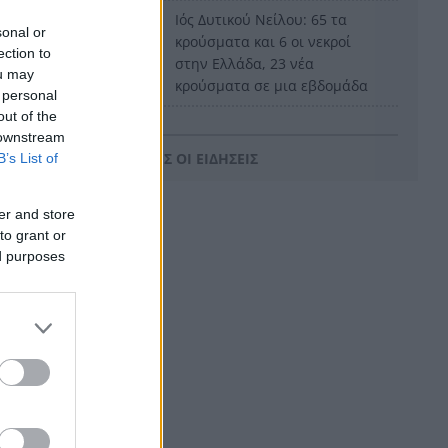
Ιός Δυτικού Νείλου: 65 τα
9:03
sonal or
κρούσματα και 6 οι νεκροί
ection to
στην Ελλάδα, 23 νέα
ou may
κρούσματα σε μια εβδομάδα
 personal
out of the
«Καμίνι» η χώρα το
8:55
 downstream
Σαββατοκύριακο: Πού θα
ΟΛΕΣ ΟΙ ΕΙΔΗΣΕΙΣ
B’s List of
χτυπήσουν 40άρια –
ποίου
Καμπανάκι για επικίνδυνα
μελτέμια
er and store
to grant or
Σοκ στο Μεξικό: Εκτέλεσαν εν
8:47
ed purposes
ψυχρώ 25χρονο TikToker
μπροστά στα μάτια των
ακολούθων του BINTEO
Έγκλημα στην Κυψέλη:
8:39
κλημάτων
Απολογείται ο 26χρονος για τη
δολοφονία της 38χρονης
Βρετανίδας