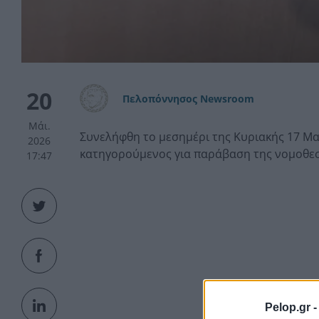
20
Πελοπόννησος Newsroom
Μάι.
Συνελήφθη το μεσημέρι της Κυριακής 17 Μα
2026
κατηγορούμενος για παράβαση της νομοθεσί
17:47
Pelop.gr 