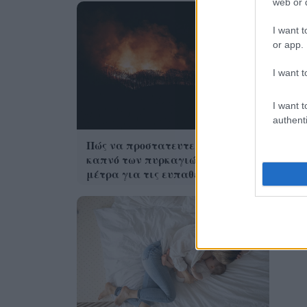
web or d
I want t
or app.
I want t
I want t
authenti
CMF
Πώς να προστατευτείτε από τον
της
καπνό των πυρκαγιών – Τα 6
μέτρα για τις ευπαθείς ομάδες