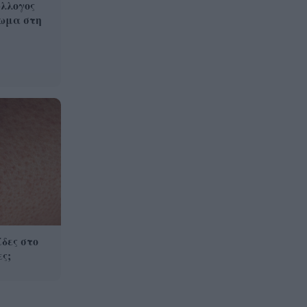
λλογος
βρίσκονται στο «κόκκινο»
ωμα στη
Καιρός: «Ψήνεται» η χώρα με
7:06
38άρια – Βοριάδες έως 7
μποφόρ και τοπικές
καταιγίδες, η πρόγνωση για
την Πάτρα
δες στο
ς;