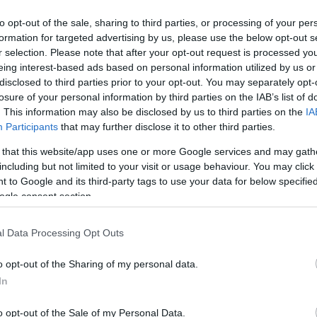
to opt-out of the sale, sharing to third parties, or processing of your per
formation for targeted advertising by us, please use the below opt-out s
r selection. Please note that after your opt-out request is processed y
eing interest-based ads based on personal information utilized by us or
disclosed to third parties prior to your opt-out. You may separately opt-
losure of your personal information by third parties on the IAB’s list of
στο πλαίσιο της περιπολίας τους στην περιοχή του Αγίου
. This information may also be disclosed by us to third parties on the
IA
νείται πεζή και τον κάλεσαν σε έλεγχο, στο πλαίσιο του ο
Participants
that may further disclose it to other third parties.
ε πιστόλι με γεμιστήρα και 6 φυσίγγια.
 that this website/app uses one or more Google services and may gath
including but not limited to your visit or usage behaviour. You may click 
αν και κατασχέθηκαν:
 to Google and its third-party tags to use your data for below specifi
ogle consent section.
l Data Processing Opt Outs
σθείσα δικογραφία από το Τμήμα Δίωξης και Εξιχνίασης Εγ
o opt-out of the Sharing of my personal data.
διο Εισαγγελέα.
In
o opt-out of the Sale of my Personal Data.