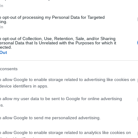
In
 pelop.gr σε ανοιχτή γραμμή με τον Πολίτη
to opt-out of processing my Personal Data for Targeted
λε παράπονα, καταγγελίες ή ιδέες για τη γειτονιά σου.
ing.
In
o opt-out of Collection, Use, Retention, Sale, and/or Sharing
ersonal Data that Is Unrelated with the Purposes for which it
lected.
er
Out
consents
o allow Google to enable storage related to advertising like cookies on
λες τις
ειδήσεις
στο Bing News και το Google News
evice identifiers in apps.
o allow my user data to be sent to Google for online advertising
s.
to allow Google to send me personalized advertising.
o allow Google to enable storage related to analytics like cookies on