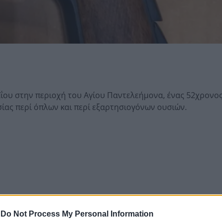
ΐου στην περιοχή του Αγίου Παντελεήμονα, ένας 52χρονο
ας περί όπλων και περί εξαρτησιογόνων ουσιών.
-
Do Not Process My Personal Information