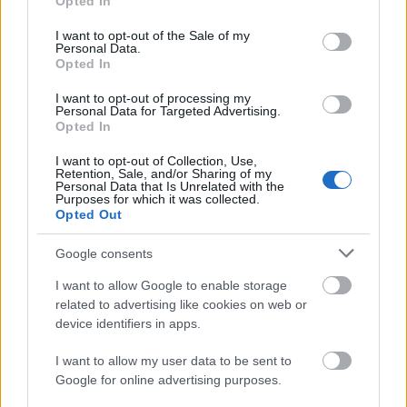
Opted In
use your data for below specified purposes in below Google
consent section.
I want to opt-out of the Sale of my
Personal Data.
Opted In
I want to opt-out of processing my
Personal Data for Targeted Advertising.
Opted In
I want to opt-out of Collection, Use,
Δεκαπενταύγουστος 2026: Πόσο αυξάνεται το
Retention, Sale, and/or Sharing of my
μεροκάματο το Σάββατο
Personal Data that Is Unrelated with the
Purposes for which it was collected.
Opted Out
Google consents
I want to allow Google to enable storage
related to advertising like cookies on web or
device identifiers in apps.
I want to allow my user data to be sent to
Google for online advertising purposes.