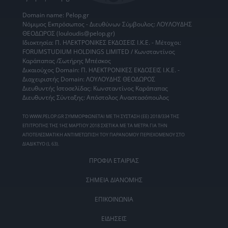
Domain name: Pelop.gr
Νόμιμος Εκπρόσωπος - Διευθύνων Σύμβουλος: ΛΟΥΛΟΥΔΗΣ
ΘΕΟΔΩΡΟΣ (louloudis@pelop.gr)
Ιδιοκτησία: Π. ΗΛΕΚΤΡΟΝΙΚΕΣ ΕΚΔΟΣΕΙΣ Ι.Κ.Ε. - Μέτοχοι:
FORUMSTUDIUM HOLDINGS LIMITED / Κωνσταντίνος
Καράπαπας /Σωτήρης Μπέσκος
Δικαιούχος Domain: Π. ΗΛΕΚΤΡΟΝΙΚΕΣ ΕΚΔΟΣΕΙΣ Ι.Κ.Ε. -
Διαχειριστής Domain: ΛΟΥΛΟΥΔΗΣ ΘΕΟΔΩΡΟΣ
Διευθυντής Ιστοσελίδας: Κωνσταντίνος Καράπαπας
Διευθυντής Σύνταξης: Απόστολος Αναστασόπουλος
ΤΟ WWW.PELOP.GR ΣΥΜΜΟΡΦΩΝΕΤΑΙ ΜΕ ΤΗ ΣΥΣΤΑΣΗ (ΕΕ) 2018/334 ΤΗΣ
ΕΠΙΤΡΟΠΗΣ ΤΗΣ 1ΗΣ ΜΑΡΤΙΟΥ 2018 ΣΧΕΤΙΚΑ ΜΕ ΤΑ ΜΕΤΡΑ ΓΙΑ ΤΗΝ
ΑΠΟΤΕΛΕΣΜΑΤΙΚΗ ΑΝΤΙΜΕΤΩΠΙΣΗ ΤΟΥ ΠΑΡΑΝΟΜΟΥ ΠΕΡΙΕΧΟΜΕΝΟΥ ΣΤΟ
ΔΙΑΔΙΚΤΥΟ (L 63).
ΠΡΟΦΙΛ ΕΤΑΙΡΙΑΣ
ΣΗΜΕΙΑ ΔΙΑΝΟΜΗΣ
ΕΠΙΚΟΙΝΩΝΙΑ
ΕΙΔΗΣΕΙΣ