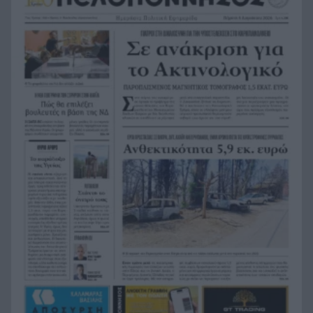
που φουντώνει τα σενάρια
Υπόθεση δολοφονίας Ελίζαμπεθ Ρος:
14:10
Προφυλακίστηκε ο 28χρονος Αφγανός – Η
κατάθεση της συζύγου του που «φώτισε» τις
έρευνες
Μητσοτάκης: Στο επίκεντρο η βιομηχανία – Νέο
13:56
σχέδιο με επενδύσεις, ενέργεια και μεταποίηση
5ο Νυχτερινός Ημιμαραθώνιος «Φάνης
13:55
Τσιμιγκάτος»: Επιλογές υψηλών προδιαγραφών
και δηλώσεις συμμετοχής
Ενεργειακές επενδύσεις άνω του 1 δισ. ευρώ
13:45
μέσω της νέας ρήτρας διαφυγής – Το σχέδιο της
Ελλάδας έως το 2028