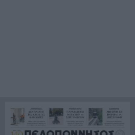
Ο πόλεμος του Τραμπ χάνει τους Αμερικανούς:
15:04
Μόλις 35% τον στηρίζει
Πάτρα: Επιτέλους παραδίδεται η πλατεία Ολγας
15:02
– Πότε θα είναι έτοιμη ΦΩΤΟ
Κόρινθος: Έσπασε την τζαμαρία με πλάκα
14:54
πεζοδρομίου ΒΙΝΤΕΟ
Ηράκλειο: 55χρονος έχασε 100.000 ευρώ σε
14:46
διαδικτυακή επενδυτική απάτη
Καλάβρυτα: Πέντε ημέρες γεμάτες πολιτισμό με
14:38
κορυφαία συναυλία Πρωτοψάλτη –
Πορτοκάλογλου
Μυστράς: «Μετανιωμένος ο 55χρονος που
14:26
έκρυβε τον πατέρα του στον καταψύκτη» λέει ο
δικηγόρος του
Το μυστήριο με τον Μοτζτάμπα Χαμενεΐ: Η
14:15
«σκοτεινή» συνάντηση με τον πρόεδρο του Ιράν