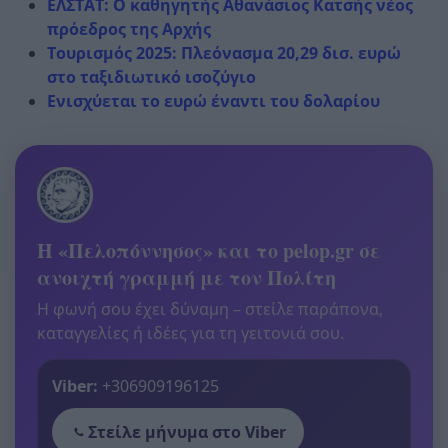
ΕΛΣΤΑΤ: Ο καθηγητής Αθανάσιος Κατσής νέος
πρόεδρος της Αρχής
Τουρισμός 2025: Πλεόνασμα 20,29 δισ. ευρώ
στο ταξιδιωτικό ισοζύγιο
Ενισχύεται το ευρώ έναντι του δολαρίου
Η «Πελοπόννησος» και το pelop.gr σε
ανοιχτή γραμμή με τον Πολίτη
Η φωνή σου έχει δύναμη – στείλε παράπονα,
καταγγελίες ή ιδέες για τη γειτονιά σου.
Viber:
+306909196125
Στείλε μήνυμα στο Viber