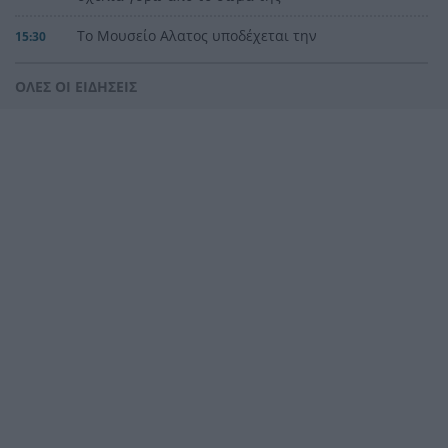
Το Μουσείο Αλατος υποδέχεται την
15:30
«ασπρόμαυρη μαγεία» του Αλιάγα
ΟΛΕΣ ΟΙ ΕΙΔΗΣΕΙΣ
Τουρισμός για όλους: Σήμερα η σειρά για ΑΦΜ
15:29
που λήγουν σε 3 και 4
Αχαΐα: Αντιπλημμυρική θωράκιση 5 εκατ. ευρώ
15:22
σε Πείρο και Παραπείρο με υπογραφή Φαρμάκη
Μόναχο: Ισόβια στον οδηγό που έριξε το
15:21
αυτοκίνητο σε διαδήλωση και σκότωσε μητέρα
και παιδί
Κανένα μεγάλο αστικό κέντρο εκτός
15:12
συναγερμού: Η Ιταλία αντιμέτωπη με 40°C και
τέσσερις νεκρούς
HELLENiQ ENERGY: Αποτελέσματα Β’ Τριμήνου /
15:08
Α’ Εξαμήνου 2026