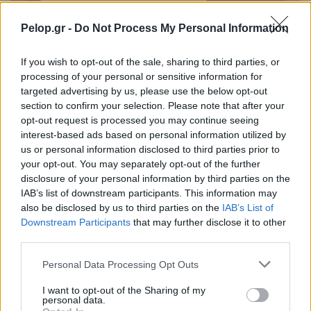
Pelop.gr -
Do Not Process My Personal Information
Ακολουθήστε μας για όλες τις
ειδήσεις
στο Bing News
If you wish to opt-out of the sale, sharing to third parties, or
και το Google News
processing of your personal or sensitive information for
targeted advertising by us, please use the below opt-out
section to confirm your selection. Please note that after your
opt-out request is processed you may continue seeing
interest-based ads based on personal information utilized by
us or personal information disclosed to third parties prior to
your opt-out. You may separately opt-out of the further
disclosure of your personal information by third parties on the
Από το Δίκτυο
IAB’s list of downstream participants. This information may
also be disclosed by us to third parties on the
IAB’s List of
Downstream Participants
that may further disclose it to other
third parties.
Please note that this website/app uses one or more Google
Personal Data Processing Opt Outs
services and may gather and store information including but
not limited to your visit or usage behaviour. You may click to
I want to opt-out of the Sharing of my
personal data.
grant or deny consent to Google and its third-party tags to