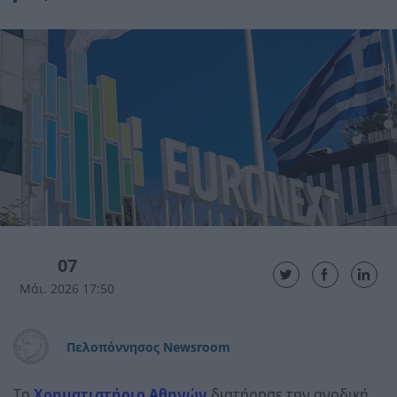
07
Μάι. 2026 17:50
Πελοπόννησος Newsroom
Το
Χρηματιστήριο Αθηνών
διατήρησε την ανοδική