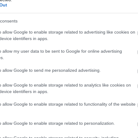
Out
consents
o allow Google to enable storage related to advertising like cookies on
evice identifiers in apps.
λά ένα παιδί όταν μεγαλώνει, κάποια στιγμή γίνεται και αυ
o allow my user data to be sent to Google for online advertising
s.
τόνο του, χωρίς υπερβολές, αλλά με την οικειότητα ενός
to allow Google to send me personalized advertising.
Δανάης Μπάρκα και βρέθηκε δίπλα της σε μία από τις πιο π
o allow Google to enable storage related to analytics like cookies on
evice identifiers in apps.
οι σκέφτονται το ενδεχόμενο να γίνουν γονείς, απάντησε 
στε καλά, ευχαριστούμε».
o allow Google to enable storage related to functionality of the website
Δανάης Μπάρκα μετά τον γάμο
o allow Google to enable storage related to personalization.
 Μπότση, η Δανάη Μπάρκα έκανε την πρώτη της ανάρτηση σ
o allow Google to enable storage related to security, including