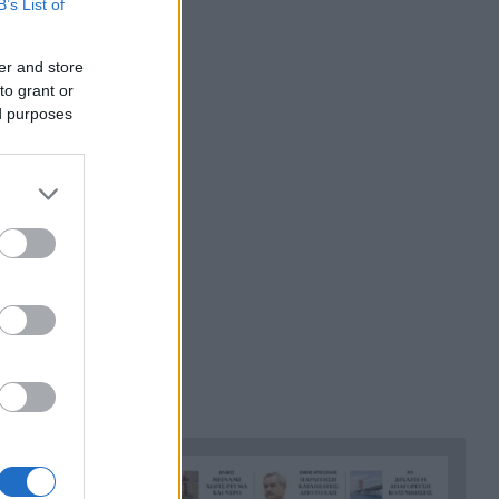
B’s List of
Η Σκόπελος στους κορυφαίους
21:45
κινηματογραφικούς
er and store
προορισμούς της Μεσογείου
to grant or
Πώς το φαγόπυρο μπορεί να
ed purposes
21:37
συμβάλει στον έλεγχο του
βάρους
Συναγερμός στη Βόρεια
21:27
Καρολίνα: Πολλοί νεκροί σε
α νύφη.
μαζικούς πυροβολισμούς
Κέρκυρα: Ο κρυμμένος
21:20
«σκουπιδότοπος» κάτω από τη
θάλασσα, συγκλονιστικές
υποβρύχιες εικόνες
Το απόλυτο summer roadtrip
21:12
από την άγρια Μάνη στην
καστροπολιτεία της
Μονεμβασίας