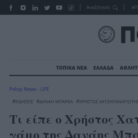
ΑΓ
ΤΟΠΙΚΑ ΝΕΑ
ΕΛΛΑΔΑ
ΑΘΛΗΤ
Pelop News
-
LIFE
#
#
#
ΕΙΔΗΣΕΙΣ
ΔΑΝΆΗ ΜΠΆΡΚΑ
ΧΡΉΣΤΟΣ ΧΑΤΖΗΠΑΝΑΓΙΏΤΗ
Τι είπε ο Χρήστος Χ
γάμο της Δανάης Μπ