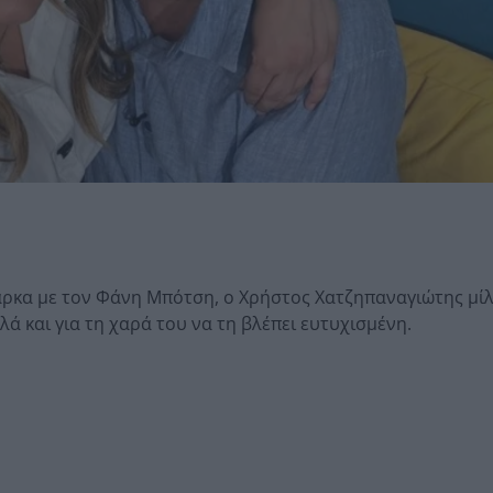
άρκα με τον Φάνη Μπότση, ο Χρήστος Χατζηπαναγιώτης μίλ
ά και για τη χαρά του να τη βλέπει ευτυχισμένη.