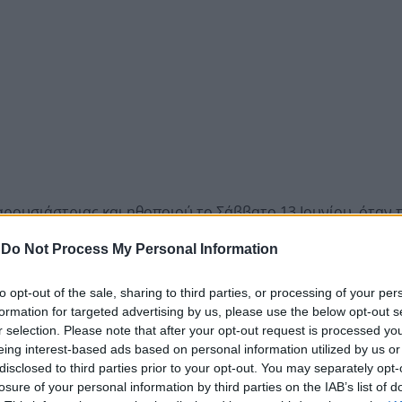
αρουσιάστριας και ηθοποιού το Σάββατο 13 Ιουνίου, όταν 
 στην εκπομπή «Happy Day» και αναφέρθηκε με τρυφερότη
-
Do Not Process My Personal Information
 είναι ερωτευμένη. Ελπίζω να περάσουν μία ωραία ζωή», εί
to opt-out of the sale, sharing to third parties, or processing of your per
formation for targeted advertising by us, please use the below opt-out s
r selection. Please note that after your opt-out request is processed y
eing interest-based ads based on personal information utilized by us or
disclosed to third parties prior to your opt-out. You may separately opt-
losure of your personal information by third parties on the IAB’s list of