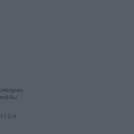
 υπόσχεση.
αποδίδω
.Γ 2: Η