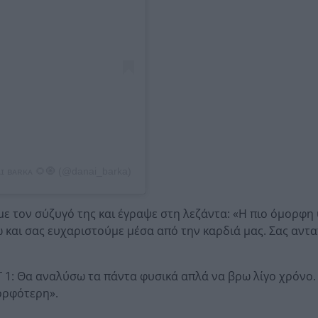
ɪ ʙᴀʀᴋᴀ 🌻🧿 (@danai_barka)
 τον σύζυγό της και έγραψε στη λεζάντα: «Η πιο όμορφη
ώ και σας ευχαριστούμε μέσα από την καρδιά μας. Σας αντ
 1: Θα αναλύσω τα πάντα φυσικά απλά να βρω λίγο χρόνο. Υ
μορφότερη».