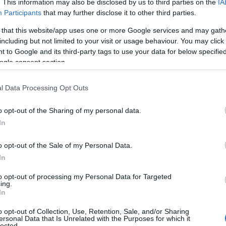
. This information may also be disclosed by us to third parties on the
IA
Participants
that may further disclose it to other third parties.
 that this website/app uses one or more Google services and may gath
including but not limited to your visit or usage behaviour. You may click 
 to Google and its third-party tags to use your data for below specifi
ogle consent section.
υ να τη δω νύφη»
l Data Processing Opt Outs
στιγμής και για το πώς ένιωσε βλέποντας τη Δανάη Μπάρκ
o opt-out of the Sharing of my personal data.
In
o opt-out of the Sale of my Personal Data.
In
to opt-out of processing my Personal Data for Targeted
ing.
In
o opt-out of Collection, Use, Retention, Sale, and/or Sharing
ersonal Data that Is Unrelated with the Purposes for which it
lected.