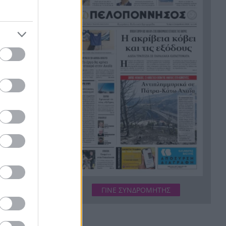
Σύμη: Εντοπίστηκε σορός
21:02
άνδρα στον Πανορμίτη –
Πιθανότατα ανήκει στον
αγνοούμενο Γερμανό τουρίστα
Συμφωνία Ιράν – Ομάν για νέα
20:51
τό»,
ναυτιλιακή διαδρομή στα
Στενά του Ορμούζ
 ανθρώπου
Ήττα-αποκλεισμός για την
20:38
ροσωπικές
Εθνική Nέων Γυναικών στο
Ευρωπαϊκό
Δικαστικό μπλόκο στους
σύντομα:
20:33
δασμούς Τραμπ:
Επιστρέφονται 100
δισεκατομμύρια δολάρια σε
ΓΙΝΕ ΣΥΝΔΡΟΜΗΤΗΣ
επιχειρήσεις
το
Αιγιάλεια: Ήρθαν από τη
20:25