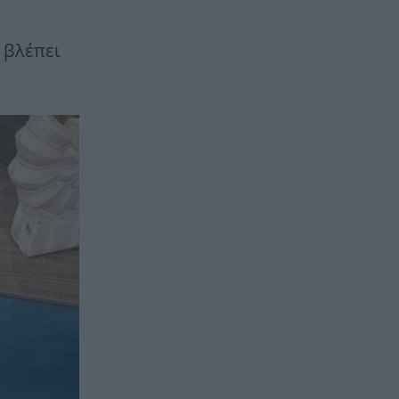
 βλέπει