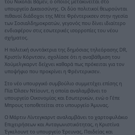
του Νικολάι Βάμεν, ο οποίος μετακινείται στο
υπουργείο Δικαιοσύνης. Οι δύο πολιτικοί θεωρούνται
πιθανοί διάδοχοι της Μέτε Φρέντερικσεν στην ηγεσία
των Σοσιαλδημοκρατών, γεγονός που δίνει ιδιαίτερο
ενδιαφέρον στις εσωτερικές ισορροπίες του νέου
σχήματος.
Η πολιτική συντάκτρια της δημόσιας τηλεόρασης DR,
Κριστίν Κόρντσεν, σχολίασε ότι η αναβάθμιση του
Χούμελγκαρντ δείχνει καθαρά πως πρόκειται για τον
υποψήφιο που προκρίνει η Φρέντερικσεν.
Στο νέο υπουργικό συμβούλιο συμμετέχει επίσης η
Πία Όλσεν Ντίουντ, η οποία αναλαμβάνει το
υπουργείο Οικονομίας και Εσωτερικών, ενώ ο Γέπε
Μπρους τοποθετείται στο υπουργείο Άμυνας.
Ο Μάρτιν Λίντεγκαρντ αναλαμβάνει το χαρτοφυλάκιο
Επιχειρήσεων και Ανταγωνιστικότητας, η Κριστίνα
Έγκελουντ το υπουργείο Έρευνας, Παιδείας και