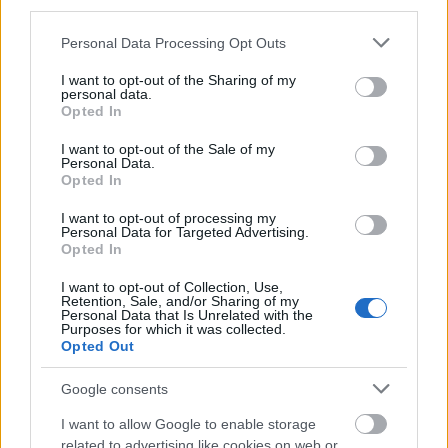
third parties.
κοινοβουλευτική αριθμητική. Η Φρέντερικσεν καλείται
πλέον να κρατήσει ενωμένο έναν πολυκομματικό
Please note that this website/app uses one or more Google
Personal Data Processing Opt Outs
συνασπισμό, να απαντήσει στην πίεση της ακρίβειας
services and may gather and store information including but
not limited to your visit or usage behaviour. You may click to
I want to opt-out of the Sharing of my
και να κυβερνήσει χωρίς σταθερή πλειοψηφία σε μια
personal data.
grant or deny consent to Google and its third-party tags to
Βουλή με λεπτές ισορροπίες.
Opted In
use your data for below specified purposes in below Google
consent section.
I want to opt-out of the Sale of my
Personal Data.
Opted In
I want to opt-out of processing my
Personal Data for Targeted Advertising.
Opted In
Η «Πελοπόννησος» και το pelop.gr σε
ανοιχτή γραμμή με τον Πολίτη
I want to opt-out of Collection, Use,
Retention, Sale, and/or Sharing of my
Η φωνή σου έχει δύναμη – στείλε παράπονα,
Personal Data that Is Unrelated with the
Purposes for which it was collected.
καταγγελίες ή ιδέες για τη γειτονιά σου.
Opted Out
Google consents
Viber:
+306909196125
I want to allow Google to enable storage
Στείλε μήνυμα στο Viber
related to advertising like cookies on web or