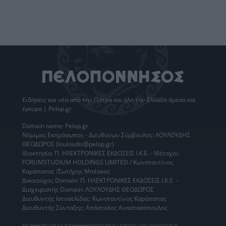
Ειδήσεις
και νέα από την
Πάτρα
και όλη την Ελλάδα άμεσα και
έγκυρα | Pelop.gr
Domain name: Pelop.gr
Νόμιμος Εκπρόσωπος - Διευθύνων Σύμβουλος: ΛΟΥΛΟΥΔΗΣ
ΘΕΟΔΩΡΟΣ (louloudis@pelop.gr)
Ιδιοκτησία: Π. ΗΛΕΚΤΡΟΝΙΚΕΣ ΕΚΔΟΣΕΙΣ Ι.Κ.Ε. - Μέτοχοι:
FORUMSTUDIUM HOLDINGS LIMITED / Κωνσταντίνος
Καράπαπας /Σωτήρης Μπέσκος
Δικαιούχος Domain: Π. ΗΛΕΚΤΡΟΝΙΚΕΣ ΕΚΔΟΣΕΙΣ Ι.Κ.Ε. -
Διαχειριστής Domain: ΛΟΥΛΟΥΔΗΣ ΘΕΟΔΩΡΟΣ
Διευθυντής Ιστοσελίδας: Κωνσταντίνος Καράπαπας
Διευθυντής Σύνταξης: Απόστολος Αναστασόπουλος