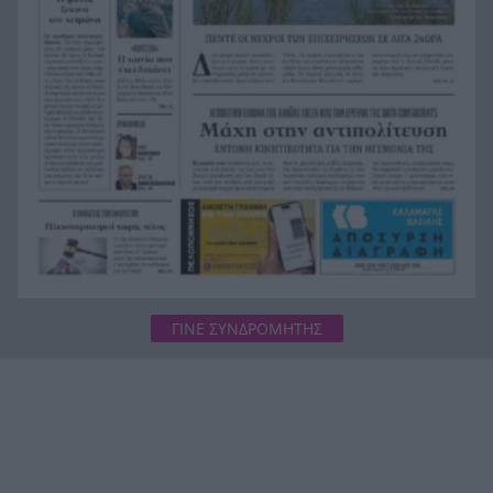
«Σχεδόν πέθανα και κατάφερα να επιστρέψω
19:36
στη ζωή», η εξομολόγηση του Κρις Μπος
Καίγεται η Ελλάδα και αυτοί άναψαν φωτιά για
19:24
να ψήσουν σε υπαίθρια ψησταριά, πρόστιμο
3.000 ευρώ
ΓΙΝΕ ΣΥΝΔΡΟΜΗΤΗΣ