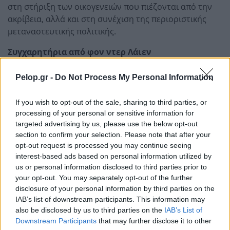
στη στήριξη των οικογενειών που πιέζονται από την
ακρίβεια, αλλά και στη συνέχιση της περιοριστικής
μεταναστευτικής πολιτικής.
Συγχαρητήρια από φον ντερ Λάιεν
Τη νέα κυβέρνηση της Δανίας συνεχάρη η πρόεδρος
Pelop.gr -
Do Not Process My Personal Information
της Ευρωπαϊκής Επιτροπής, Ούρσουλα φον ντερ Λάιεν,
με ανάρτησή της στο Χ.
If you wish to opt-out of the sale, sharing to third parties, or
processing of your personal or sensitive information for
Η πρόεδρος της Κομισιόν ανέφερε ότι η Ευρώπη έχει
targeted advertising by us, please use the below opt-out
πολλά να κερδίσει από την εμπειρία της Μέτε
section to confirm your selection. Please note that after your
Φρέντερικσεν και σημείωσε πως ανυπομονεί να
opt-out request is processed you may continue seeing
συνεχίσουν τη συνεργασία τους. Κλείνοντας, τόνισε
interest-based ads based on personal information utilized by
ότι η Δανή πρωθυπουργός μπορεί πάντα να υπολογίζει
us or personal information disclosed to third parties prior to
στη φιλία της.
your opt-out. You may separately opt-out of the further
disclosure of your personal information by third parties on the
Η νέα κυβέρνηση ξεκινά τη θητεία της με ισχυρό
IAB’s list of downstream participants. This information may
also be disclosed by us to third parties on the
IAB’s List of
συμβολισμό λόγω της γυναικείας πλειοψηφίας στο
Downstream Participants
that may further disclose it to other
υπουργικό συμβούλιο, αλλά και με απαιτητική