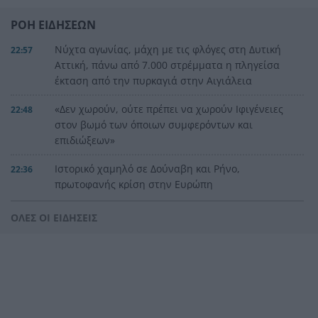
ΡΟΗ ΕΙΔΗΣΕΩΝ
Νύχτα αγωνίας, μάχη με τις φλόγες στη Δυτική
22:57
Αττική, πάνω από 7.000 στρέμματα η πληγείσα
έκταση από την πυρκαγιά στην Αιγιάλεια
«Δεν χωρούν, ούτε πρέπει να χωρούν Ιφιγένειες
22:48
στον βωμό των όποιων συμφερόντων και
επιδιώξεων»
Ιστορικό χαμηλό σε Δούναβη και Ρήνο,
22:36
πρωτοφανής κρίση στην Ευρώπη
Βοτανικός: Υπό έλεγχο η φωτιά σε υπαίθριο
22:24
ΟΛΕΣ ΟΙ ΕΙΔΗΣΕΙΣ
χώρο, κυκλοφοριακές ρυθμίσεις στην Αγίας
Άννης
Νεκρός άνδρας στο τιμόνι στη Σκεπαστή Αγορά
22:12
της Νεάπολης
Η εκδρομή από την Αμαλιάδα εξελίχτηκε σε
22:00