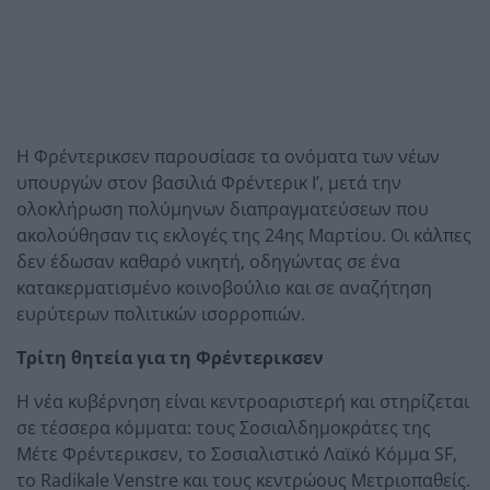
Η Φρέντερικσεν παρουσίασε τα ονόματα των νέων
υπουργών στον βασιλιά Φρέντερικ Ι’, μετά την
ολοκλήρωση πολύμηνων διαπραγματεύσεων που
ακολούθησαν τις εκλογές της 24ης Μαρτίου. Οι κάλπες
δεν έδωσαν καθαρό νικητή, οδηγώντας σε ένα
κατακερματισμένο κοινοβούλιο και σε αναζήτηση
ευρύτερων πολιτικών ισορροπιών.
Τρίτη θητεία για τη Φρέντερικσεν
Η νέα κυβέρνηση είναι κεντροαριστερή και στηρίζεται
σε τέσσερα κόμματα: τους Σοσιαλδημοκράτες της
Μέτε Φρέντερικσεν, το Σοσιαλιστικό Λαϊκό Κόμμα SF,
το Radikale Venstre και τους κεντρώους Μετριοπαθείς.