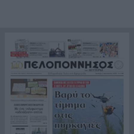
Φωτιές: Οι ριπές ανέμου ξεπέρασαν τα 150
20:48
χιλιόμετρα την ώρα, ρεκόρ 15ετίας
Από την Κέρκυρα στην Ερείκουσα ανοίγει πανιά
20:47
το Ράλι Ιονίου
«Το βραβείο του το έδωσε στη μητέρα μας, ήταν
20:36
πολύ περήφανος» συγκλονίζει ο αδελφός του
αδικοχαμένου στις φωτιές πιλότου του
ελικοπτέρου
Ενίσχυση της Παναχαϊκής από την…Πορτογαλία
20:24
Καιρός: Με 37άρια, υψηλές θερμοκρασίες και
20:12
ανέμους που θα φτάσουν τα 7 μποφόρ
Τραγανό Ηλείας: Αποκαταστάθηκε η κυκλοφορία
20:00
στην Ολυμπία Οδό
Ένας τραυματίας και δύο συλλήψεις σε τρομερή
19:48
συμπλοκή εργαζομένων στη Σκιάθο