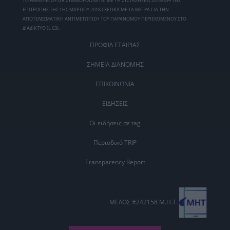
ΤΟ WWW.PELOP.GR ΣΥΜΜΟΡΦΩΝΕΤΑΙ ΜΕ ΤΗ ΣΥΣΤΑΣΗ (ΕΕ) 2018/334 ΤΗΣ
ΕΠΙΤΡΟΠΗΣ ΤΗΣ 1ΗΣ ΜΑΡΤΙΟΥ 2018 ΣΧΕΤΙΚΑ ΜΕ ΤΑ ΜΕΤΡΑ ΓΙΑ ΤΗΝ
ΑΠΟΤΕΛΕΣΜΑΤΙΚΗ ΑΝΤΙΜΕΤΩΠΙΣΗ ΤΟΥ ΠΑΡΑΝΟΜΟΥ ΠΕΡΙΕΧΟΜΕΝΟΥ ΣΤΟ
ΔΙΑΔΙΚΤΥΟ (L 63).
ΠΡΟΦΙΛ ΕΤΑΙΡΙΑΣ
ΣΗΜΕΙΑ ΔΙΑΝΟΜΗΣ
ΕΠΙΚΟΙΝΩΝΙΑ
ΕΙΔΗΣΕΙΣ
Οι ειδήσεις σε tag
Περιοδικό TRIP
Transparency Report
ΜΕΛΟΣ #242158 Μ.Η.Τ.