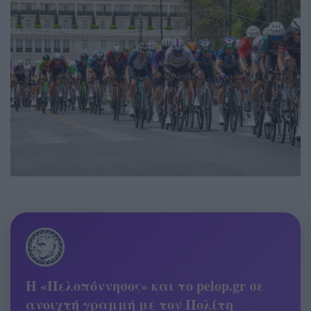
Η «Πελοπόννησος» και το pelop.gr σε
ανοιχτή γραμμή με τον Πολίτη