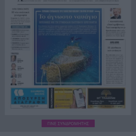
19:24
πισίνα στην Πάρο, ανείπωτη τραγωδία
Μπαράζ συλλήψεων για ναρκωτικά σε Κέρκυρα
19:12
και Λευκάδα
Στον Αστακό ολοκληρώνεται το Ράλι Ιονίου
19:04
ΓΙΝΕ ΣΥΝΔΡΟΜΗΤΗΣ