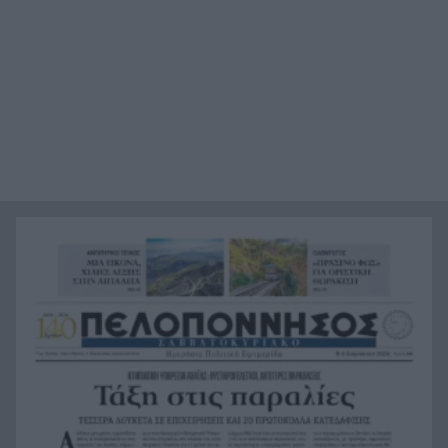
Χαμάς: Παραμένει έτοιμη να εφαρμόσει το
20:36
ειρηνευτικό σχέδιο των ΗΠΑ για τη Γάζα
Φιστίκια: 6 οφέλη για καρδιά, έντερο και
20:24
σάκχαρο – Τι δείχνουν οι μελέτες
«Ας αναπαυτεί εν ειρήνη», Ρεάλ, Μπαρτσελόνα
20:12
και Ομοσπονδία Αργεντινής για τον χαμό του
πατέρα του Μέσι
Οι πνιγμοί είναι συνήθως «βουβοί»: Η
20:00
διασώστρια Δήμητρα Παναγιωτοπούλου για τις
εμπειρίες και το απαιτητικό της επάγγελμα
«Λένε προδότες και πληρωμένους όσους
19:48
αποχωρούν», διαζύγιο με αιχμές στο κόμμα
Καρυστιανού
Η Ελλάδα θα διεκδικήσει την 9η θέση στο
19:36
Παγκόσμιο πρωτάθλημα Παίδων
Τεσσάρων χρονών παιδί βρέθηκε νεκρό σε