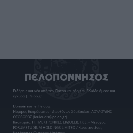
Ειδήσεις
και νέα από την
Πάτρα
και όλη την Ελλάδα άμεσα και
έγκυρα | Pelop.gr
Domain name: Pelop.gr
Νόμιμος Εκπρόσωπος - Διευθύνων Σύμβουλος: ΛΟΥΛΟΥΔΗΣ
ΘΕΟΔΩΡΟΣ (louloudis@pelop.gr)
Ιδιοκτησία: Π. ΗΛΕΚΤΡΟΝΙΚΕΣ ΕΚΔΟΣΕΙΣ Ι.Κ.Ε. - Μέτοχοι:
FORUMSTUDIUM HOLDINGS LIMITED / Κωνσταντίνος
Καράπαπας /Σωτήρης Μπέσκος