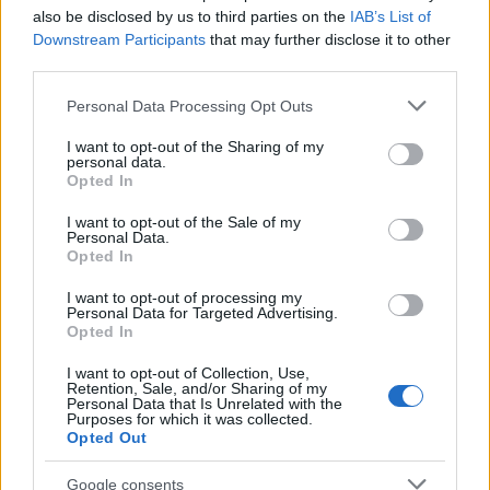
also be disclosed by us to third parties on the
IAB’s List of
Downstream Participants
that may further disclose it to other
third parties.
Please note that this website/app uses one or more Google
Personal Data Processing Opt Outs
services and may gather and store information including but
not limited to your visit or usage behaviour. You may click to
I want to opt-out of the Sharing of my
personal data.
grant or deny consent to Google and its third-party tags to
Opted In
use your data for below specified purposes in below Google
consent section.
I want to opt-out of the Sale of my
Η OpenAI σταματά το μοντέλο Astra που έλυσε 10
Personal Data.
μαθηματικά αινίγματα δεκαετιών
Opted In
I want to opt-out of processing my
Personal Data for Targeted Advertising.
Opted In
I want to opt-out of Collection, Use,
Retention, Sale, and/or Sharing of my
Personal Data that Is Unrelated with the
Purposes for which it was collected.
Opted Out
Google consents