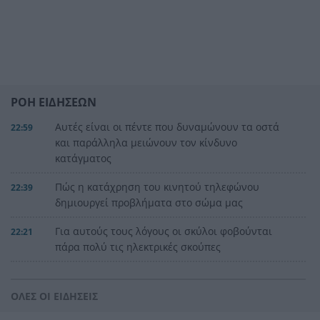
ΡΟΗ ΕΙΔΗΣΕΩΝ
Αυτές είναι οι πέντε που δυναμώνουν τα οστά
22:59
και παράλληλα μειώνουν τον κίνδυνο
κατάγματος
Πώς η κατάχρηση του κινητού τηλεφώνου
22:39
δημιουργεί προβλήματα στο σώμα μας
Για αυτούς τους λόγους οι σκύλοι φοβούνται
22:21
πάρα πολύ τις ηλεκτρικές σκούπες
Ξυλοδαρμός Βρετανού στην Κρήτη από πέντε
22:00
νεαρούς νταήδες
ΟΛΕΣ ΟΙ ΕΙΔΗΣΕΙΣ
Ευρωπαϊκό πρωτάθλημα στίβου με Τεντόγλου,