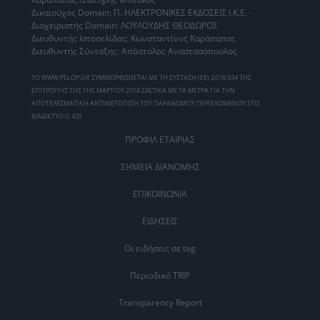
Δικαιούχος Domain: Π. ΗΛΕΚΤΡΟΝΙΚΕΣ ΕΚΔΟΣΕΙΣ Ι.Κ.Ε. -
Διαχειριστής Domain: ΛΟΥΛΟΥΔΗΣ ΘΕΟΔΩΡΟΣ
Διευθυντής Ιστοσελίδας: Κωνσταντίνος Καράπαπας
Διευθυντής Σύνταξης: Απόστολος Αναστασόπουλος
ΤΟ WWW.PELOP.GR ΣΥΜΜΟΡΦΩΝΕΤΑΙ ΜΕ ΤΗ ΣΥΣΤΑΣΗ (ΕΕ) 2018/334 ΤΗΣ
ΕΠΙΤΡΟΠΗΣ ΤΗΣ 1ΗΣ ΜΑΡΤΙΟΥ 2018 ΣΧΕΤΙΚΑ ΜΕ ΤΑ ΜΕΤΡΑ ΓΙΑ ΤΗΝ
ΑΠΟΤΕΛΕΣΜΑΤΙΚΗ ΑΝΤΙΜΕΤΩΠΙΣΗ ΤΟΥ ΠΑΡΑΝΟΜΟΥ ΠΕΡΙΕΧΟΜΕΝΟΥ ΣΤΟ
ΔΙΑΔΙΚΤΥΟ (L 63).
ΠΡΟΦΙΛ ΕΤΑΙΡΙΑΣ
ΣΗΜΕΙΑ ΔΙΑΝΟΜΗΣ
ΕΠΙΚΟΙΝΩΝΙΑ
ΕΙΔΗΣΕΙΣ
Οι ειδήσεις σε tag
Περιοδικό TRIP
Transparency Report